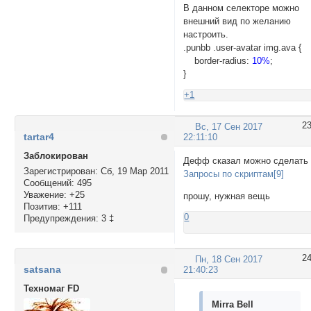
В данном селекторе можно
внешний вид по желанию
настроить.
.punbb .user-avatar img.ava {
border-radius:
10%
;
}
+1
2
Вс, 17 Сен 2017
tartar4
22:11:10
Заблокирован
Дефф сказал можно сделать
Зарегистрирован
: Сб, 19 Мар 2011
Запросы по скриптам[9]
Сообщений:
495
Уважение:
+25
прошу, нужная вещь
Позитив:
+111
0
Предупреждения:
3 ‡
2
Пн, 18 Сен 2017
satsana
21:40:23
Техномаг FD
Mirra Bell