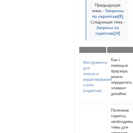
Предыдущая
тема -
Запросы
по скриптам[8]
Следующая тема -
Запросы по
скриптам[10]
Как с
Инструменты
помощью
для
браузера
поиска и
можно
редактирования
определить
стиля
элемент
(скриптов).
дизайна.
Полезные
скрипты,
необходим
темы для
новичков,