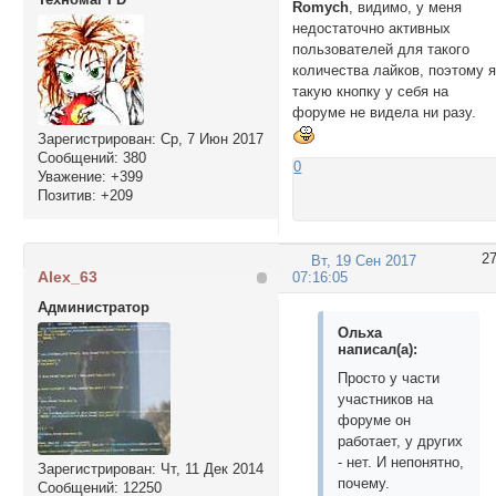
Romych
, видимо, у меня
недостаточно активных
пользователей для такого
количества лайков, поэтому 
такую кнопку у себя на
форуме не видела ни разу.
Зарегистрирован
: Ср, 7 Июн 2017
Сообщений:
380
0
Уважение:
+399
Позитив:
+209
2
Вт, 19 Сен 2017
Alex_63
07:16:05
Администратор
Ольха
написал(а):
Просто у части
участников на
форуме он
работает, у других
- нет. И непонятно,
Зарегистрирован
: Чт, 11 Дек 2014
почему.
Сообщений:
12250