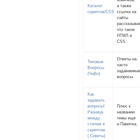
Каталог
а также
скриптов/CSS
ссылки на
сайты
рассказыв
что такое
НТМЛ и
CSS.
Ответы на
Типовые
часто
Вопросы
задаваемы
(ЧаВо)
вопросы.
Как
задавать
вопросы!
Плюс к
Разница
названию
между
темы еще
стилем и
и Памятка.
скриптом.
( Советы)