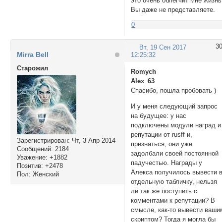
это очень облегчит мне жизнь
Вы даже не представляете.
0
3
Вт, 19 Сен 2017
Mirra Bell
12:25:32
Cтарожил
Romych
Alex_63
Спасибо, пошла пробовать )
И у меня следующий запрос
на будущее: у нас
подключены модули наград и
репутации от rusff и,
Зарегистрирован
: Чт, 3 Апр 2014
признаться, они уже
Сообщений:
2184
задолбали своей постоянной
Уважение:
+1882
падучестью. Награды у
Позитив:
+2478
Алекса получилось вывести 
Пол:
Женский
отдельную табличку, нельзя
ли так же поступить с
комментами к репутации? В
смысле, как-то вывести ваши
скриптом? Тогда я могла бы