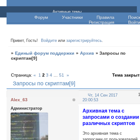
Единый форум поддержки
Активные темы
Форум
Участники
Правила
Поис
Регистрация
Войт
Привет, Гость!
Войдите
или
зарегистрируйтесь
.
»
Единый форум поддержки
»
Архив
»
Запросы по
скриптам[9]
Страница:
«
1
2
3
4
…
51
»
Тема закрыт
Запросы по скриптам[9]
Чт, 14 Сен 2017
Alex_63
20:00:53
Администратор
Архивная тема с
запросами о создании
различных скриптов
Это архивная тема с
запросами от пользователей