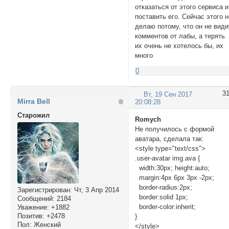
отказаться от этого сервиса и
поставить его. Сейчас этого 
делаю потому, что он не види
комментов от лабы, а терять
их очень не хотелось бы, их
много
0
3
Вт, 19 Сен 2017
Mirra Bell
20:08:28
Cтарожил
Romych
Не получилось с формой
аватара, сделала так:
<style type="text/css">
.user-avatar img.ava {
width:30px; height:auto;
margin:4px 6px 3px -2px;
border-radius:2px;
Зарегистрирован
: Чт, 3 Апр 2014
border:solid 1px;
Сообщений:
2184
border-color:inherit;
Уважение:
+1882
Позитив:
+2478
}
Пол:
Женский
</style>