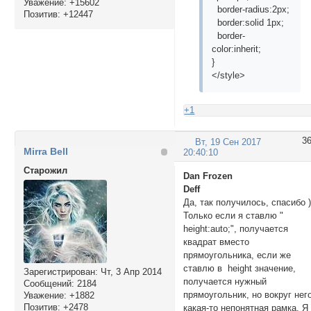
Уважение:
+15602
border-radius:2px;
Позитив:
+12447
border:solid 1px;
border-
color:inherit;
}
</style>
+1
3
Вт, 19 Сен 2017
Mirra Bell
20:40:10
Cтарожил
Dan Frozen
Deff
Да, так получилось, спасибо 
Только если я ставлю "
height:auto;", получается
квадрат вместо
прямоугольника, если же
ставлю в height значение,
Зарегистрирован
: Чт, 3 Апр 2014
получается нужный
Сообщений:
2184
прямоугольник, но вокруг нег
Уважение:
+1882
Позитив:
+2478
какая-то непонятная рамка. Я