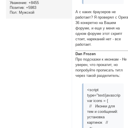
Уважение:
+8455
Позитив:
+5983
А с каких браузеров не
Пол:
Мужской
работает? Я проверял с Oper
36 конкретно на Вашем
форуме, и еще у меня на
одном форуме этот скрипт
стоит, нареканий нет - все
работает.
Dan Frozen
Про подсказки к иконкам - Не
уверен, что прокатит, но
попробуйте прописать титл
через такой разделитель:
<script
type="text/javascript">
var icons = {
// Иконки для
тем и сообщений:
установка
картинок //
a: