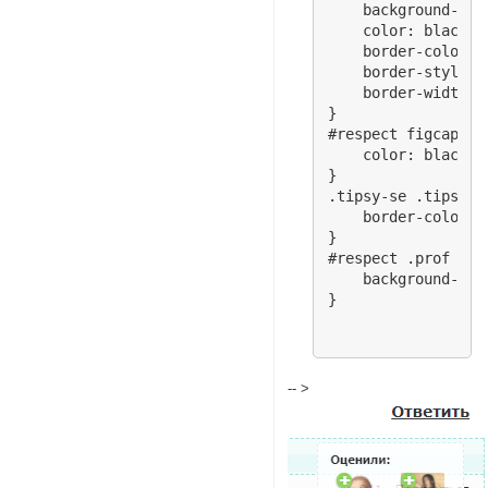
    background-col
    color: black !i
    border-color: #
    border-style: d
    border-width: 1
}

#respect figcaption
    color: black;

}

.tipsy-se .tipsy-ar
    border-color: 
}

#respect .prof img{
    background-pos
}
-- >