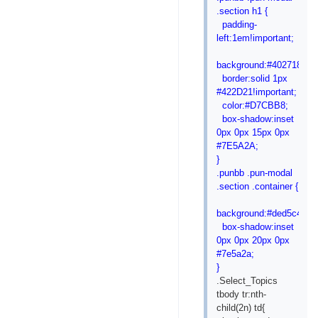
.section h1 {
padding-
left:1em!important;
background:#402718!imp
border:solid 1px
#422D21!important;
color:#D7CBB8;
box-shadow:inset
0px 0px 15px 0px
#7E5A2A;
}
.punbb .pun-modal
.section .container {
background:#ded5c4!imp
box-shadow:inset
0px 0px 20px 0px
#7e5a2a;
}
.Select_Topics
tbody tr:nth-
child(2n) td{