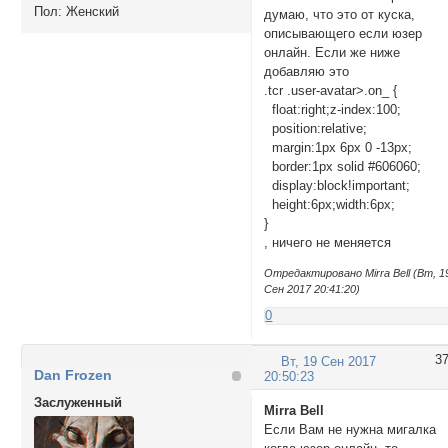
Пол:
Женский
думаю, что это от куска,
описывающего если юзер
онлайн. Если же ниже
добавляю это
.tcr .user-avatar>.on_ {
float:right;z-index:100;
position:relative;
margin:1px 6px 0 -13px;
border:1px solid #606060;
display:block!important;
height:6px;width:6px;
}
, ничего не меняется
Отредактировано Mirra Bell (Вт, 1
Сен 2017 20:41:20)
0
3
Вт, 19 Сен 2017
Dan Frozen
20:50:23
Заслуженный
Mirra Bell
Если Вам не нужна мигалка