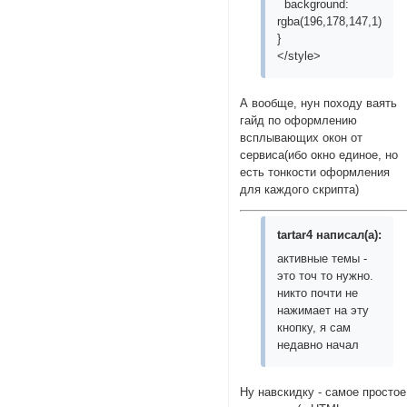
background:
rgba(196,178,147,1);
}
</style>
А вообще, нун походу ваять
гайд по оформлению
всплывающих окон от
сервиса(ибо окно единое, но
есть тонкости оформления
для каждого скрипта)
tartar4 написал(а):
активные темы -
это точ то нужно.
никто почти не
нажимает на эту
кнопку, я сам
недавно начал
Ну навскидку - самое простое