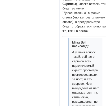
Скрипты
), кнопка вставки тег
будет во меню
"Дополнительно" в форме
ответа (кнопка-треугольничек
справа), в предпросмотре
будет отображаться точно та
же, как и в постах.
Mirra Bell
написал(а):
А у меня вопрос
такой: сейчас от
сервиса есть
подключаемый
скрипт просмотра
проголосовавших
за пост, и это
здорово. Но я
вынуждена от него
отказываться, т.к.
стиль окна,
выводящегося по