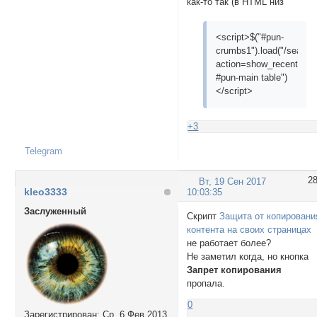
как-то так (в HTML низ
<script>$("#pun-
crumbs1").load("/search
action=show_recent
#pun-main table")
</script>
+3
Telegram
2
Вт, 19 Сен 2017
kleo3333
10:03:35
Заслуженный
Скрипт
Защита от копировани
контента на своих страницах
не работает более?
Не заметил когда, но кнопка
Запрет копирования
пропала.
0
Зарегистрирован
: Ср, 6 Фев 2013