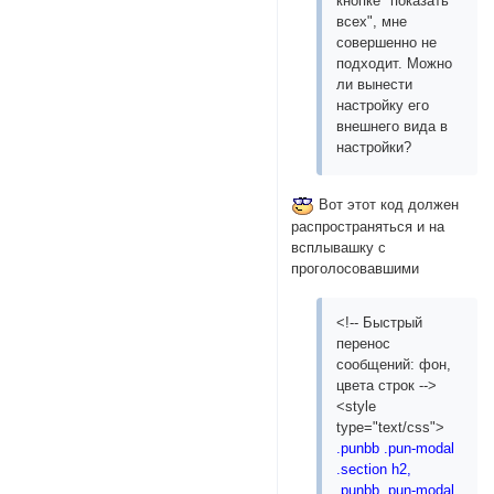
кнопке "показать
всех", мне
совершенно не
подходит. Можно
ли вынести
настройку его
внешнего вида в
настройки?
Вот этот код должен
распространяться и на
всплывашку с
проголосовавшими
<!-- Быстрый
перенос
сообщений: фон,
цвета строк -->
<style
type="text/css">
.punbb .pun-modal
.section h2,
.punbb .pun-modal