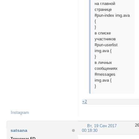
на главной
странице
#pun-index img.ava
{
}
в списке
участников
#pun-userlist
img.ava {
}
в личных
сообщениях
#messages
img.ava {
}
+2
Instagram
2
Вт, 19 Сен 2017
satsana
00:18:30
Техномаг FD