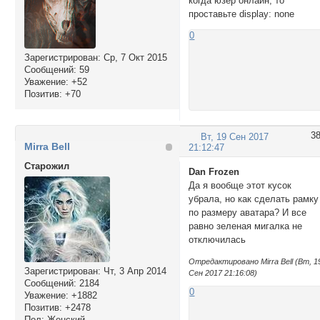
когда юзер онлайн, то
проставьте display: none
0
Зарегистрирован
: Ср, 7 Окт 2015
Сообщений:
59
Уважение:
+52
Позитив:
+70
3
Вт, 19 Сен 2017
Mirra Bell
21:12:47
Cтарожил
Dan Frozen
Да я вообще этот кусок
убрала, но как сделать рамку
по размеру аватара? И все
равно зеленая мигалка не
отключилась
Отредактировано Mirra Bell (Вт, 1
Зарегистрирован
: Чт, 3 Апр 2014
Сен 2017 21:16:08)
Сообщений:
2184
0
Уважение:
+1882
Позитив:
+2478
Пол:
Женский