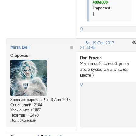
#00d800
!important;
}
0
4
Вт, 19 Сен 2017
Mirra Bell
21:33:45
Cтарожил
Dan Frozen
У меня сейчас вообще нет
этого куска, а мигалка на
месте )
0
Зарегистрирован
: Чт, 3 Апр 2014
Сообщений:
2184
Уважение:
+1882
Позитив:
+2478
Пол:
Женский