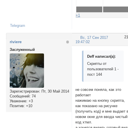
+1
Telegram
2
Вс, 17 Сен 2017
riviere
19:47:02
Заслуженный
Deff написал(а):
Скрипты от
пользователей 1 -
пост 144
не совсем поняла, как это
Зарегистрирован
: Пт, 30 Май 2014
работает
Сообщений:
74
нажимаю на кнопку скрипта,
Уважение:
+3
как показано на рисунке
Позитив:
+10
(получить код) и мне выдает 
новом окне для ввода чистый
код хтмл.
а хочется видеть готовый вид