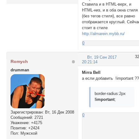
Ставила и в HTML-верх, и
HTML-низ, и в оба окна стиля
(без тегов стиля), все равно
отображается круглый. Сейча
стоит в стиле
http://almarein.mybb.ru/
0
3
Вт, 19 Сен 2017
Romych
20:21:14
drumman
Mirra Bell
а если добавить !important ?
border-radius:2px
!important
;
Зарегистрирован
: Вт, 16 Дек 2008
0
Сообщений:
2721
Уважение:
+4175
Позитив:
+2424
Пол:
Мужской