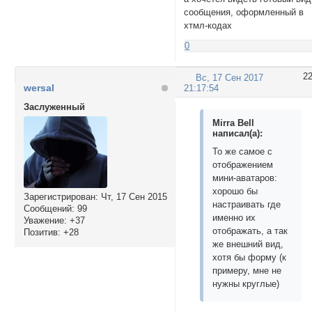
сообщения, оформленный в
хтмл-кодах
0
2
Вс, 17 Сен 2017
wersal
21:17:54
Заслуженный
Mirra Bell
написал(а):
То же самое с
отображением
мини-аватаров:
хорошо бы
Зарегистрирован
: Чт, 17 Сен 2015
настраивать где
Сообщений:
99
именно их
Уважение:
+37
отображать, а так
Позитив:
+28
же внешний вид,
хотя бы форму (к
примеру, мне не
нужны круглые)