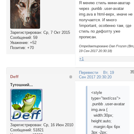
Я меняю стиль мини-аватар
через .punbb .user-avatar
img.ava в html-верх, иначе не
получается. И много
!important, особенно там, где
стиль по дефолту уже
Зарегистрирован
: Ср, 7 Окт 2015
прописан.
Сообщений:
59
Уважение:
+52
Отредактировано Dan Frozen (Вт
Позитив:
+70
19 Сен 2017 20:30:18)
+1
3
Перевести
Вт, 19
Deff
Сен 2017 20:30:20
Тутошний...
<style
type="text/css">
.punbb .user-avatar
img.ava {
width:30px;
height:auto;
Зарегистрирован
: Ср, 16 Июн 2010
margin:4px 6px
Сообщений:
51821
3px -2px;