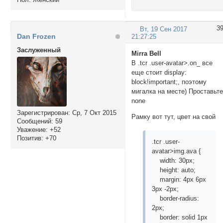
3
Вт, 19 Сен 2017
Dan Frozen
21:27:25
Заслуженный
Mirra Bell
В .tcr .user-avatar>.on_ все
еще стоит display:
block!important;, поэтому
мигалка на месте) Проставьт
none
Зарегистрирован
: Ср, 7 Окт 2015
Рамку вот тут, цвет на свой
Сообщений:
59
Уважение:
+52
Позитив:
+70
.tcr .user-
avatar>img.ava {
width: 30px;
height: auto;
margin: 4px 6px
3px -2px;
border-radius:
2px;
border: solid 1px