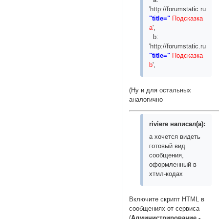
'http://forumstatic.ru/fil
"title="
Подсказка
a
',
b:
'http://forumstatic.ru/fil
"title="
Подсказка
b
',
(Ну и для остальных
аналогично
riviere написал(а):
а хочется видеть
готовый вид
сообщения,
оформленный в
хтмл-кодах
Включите скрипт HTML в
сообщениях от сервиса
(
Администрирование -