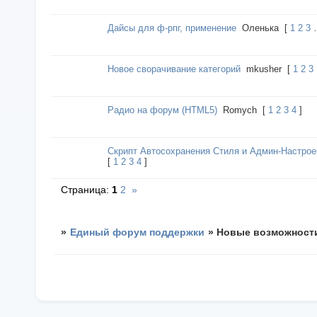
Дайсы для ф-рпг, применение
Оленька
[
1
2
3
Новое сворачивание категорий
mkusher
[
1
2
3
Радио на форум (HTML5)
Romych
[
1
2
3
4
]
Скрипт Автосохранения Стиля и Админ-Настроек
[
1
2
3
4
]
Страница:
1
2
»
»
Единый форум поддержки
»
Новые возможност