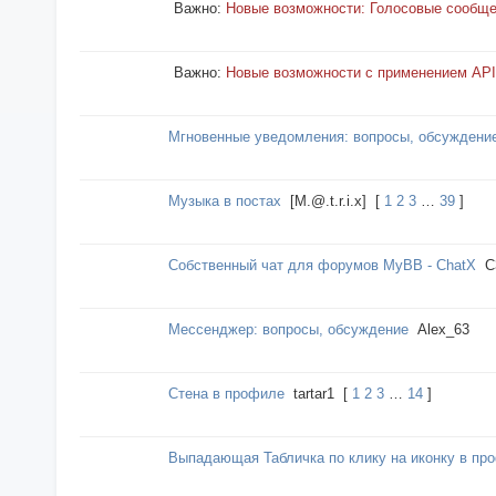
Важно:
Новые возможности: Голосовые сообщ
Важно:
Новые возможности с применением API 
Мгновенные уведомления: вопросы, обсуждени
Музыка в постах
[M.@.t.r.i.x]
[
1
2
3
…
39
]
Собственный чат для форумов MyBB - ChatX
C
Мессенджер: вопросы, обсуждение
Alex_63
Стена в профиле
tartar1
[
1
2
3
…
14
]
Выпадающая Табличка по клику на иконку в про