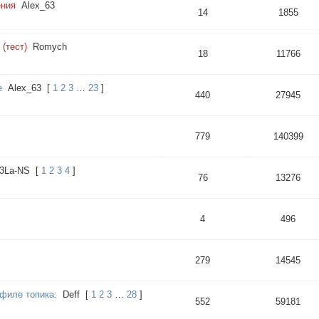
ения
Alex_63
14
1855
(тест)
Romych
18
11766
е
Alex_63
[
1
2
3
…
23
]
440
27945
779
140399
3La-NS
[
1
2
3
4
]
76
13276
4
496
279
14545
филе топика:
Deff
[
1
2
3
…
28
]
552
59181