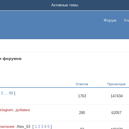
Активные темы
Форум
Уч
и форумов
Ответов
Просмотров
3
…
89
]
1763
147434
stagram, добавка
280
62057
домления
Alex_63
[
1
2
3
4
5
]