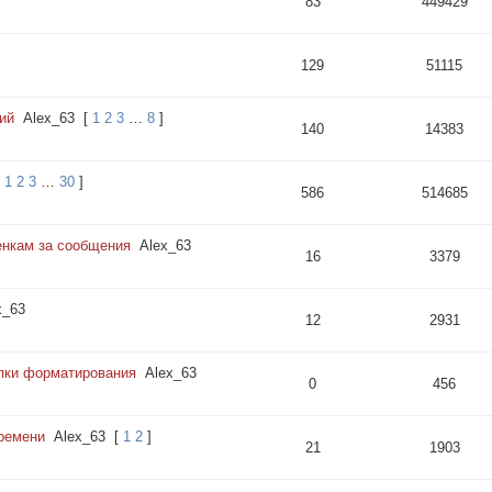
83
449429
129
51115
ий
Alex_63
[
1
2
3
…
8
]
140
14383
1
2
3
…
30
]
586
514685
енкам за сообщения
Alex_63
16
3379
x_63
12
2931
пки форматирования
Alex_63
0
456
ремени
Alex_63
[
1
2
]
21
1903