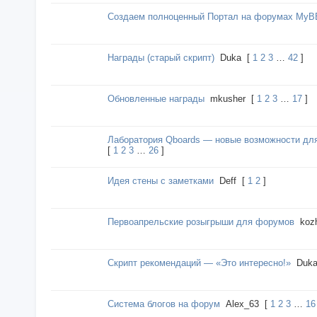
Создаем полноценный Портал на форумах MyB
Награды (старый скрипт)
Duka
[
1
2
3
…
42
]
Обновленные награды
mkusher
[
1
2
3
…
17
]
Лаборатория Qboards — новые возможности дл
[
1
2
3
…
26
]
Идея стены с заметками
Deff
[
1
2
]
Первоапрельские розыгрыши для форумов
kozh
Скрипт рекомендаций — «Это интересно!»
Duk
Система блогов на форум
Alex_63
[
1
2
3
…
16