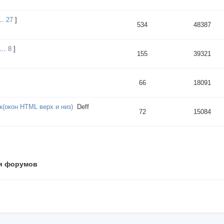
…
27
]
534
48387
…
8
]
155
39321
66
18091
(окон HTML верх и низ)
Deff
72
15084
и форумов