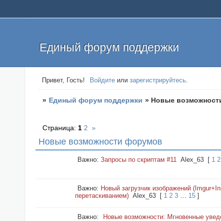
Единый форум поддержки
Привет, Гость!
Войдите
или
зарегистрируйтесь
.
»
Единый форум поддержки
»
Новые возможност
Страница:
1
2
»
Новые возможности форумов
Важно:
Запросы по скриптам #11
Alex_63
[
1
2
Важно:
Новый загрузчик изображений (Imgur+In
перетаскиванием)
Alex_63
[
1
2
3
…
15
]
Важно:
Новые возможности: Мгновенные уве