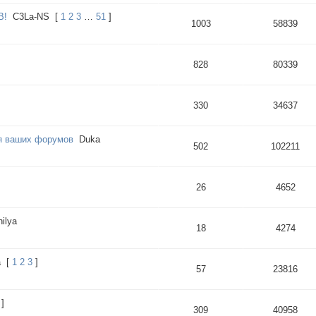
B!
C3La-NS
[
1
2
3
…
51
]
1003
58839
828
80339
330
34637
я ваших форумов
Duka
502
102211
26
4652
ilya
18
4274
a
[
1
2
3
]
57
23816
]
309
40958