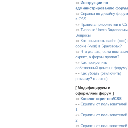
«»
Инструкции по
администрированию форум
«»
Справка по дизайну фору
в CSS
«»
Правила приоритетов в C
«»
Типовые Часто Задаваемы
Вопросы
«»
Как почистить cache (кэш) 
cookie (куки) в Браузерах?
«»
Что делать, если постави
скрипт, а форум пропал?
«»
Как прикрепить
собственный домен к форуму
«»
Как убрать (отключить)
рекламу? (платно)
[ Модифицируем и
оформляем форум ]
«»
Каталог скриптов/CSS
«»
Скрипты от пользователей
1
«»
Скрипты от пользователей
2
«»
Скрипты от пользователей