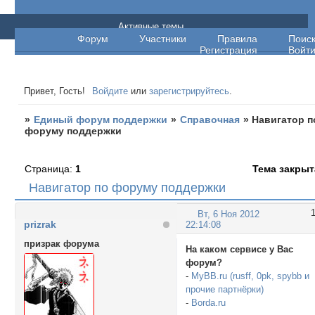
Единый форум поддержки
Активные темы
Форум
Участники
Правила
Поис
Регистрация
Войт
Привет, Гость!
Войдите
или
зарегистрируйтесь
.
»
Единый форум поддержки
»
Справочная
»
Навигатор п
форуму поддержки
Страница:
1
Тема закрыт
Навигатор по форуму поддержки
Вт, 6 Ноя 2012
prizrak
22:14:08
призрак форума
На каком сервисе у Вас
форум?
-
MyBB.ru (rusff, 0pk, spybb и
прочие партнёрки)
-
Borda.ru