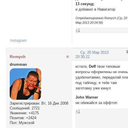
13 секунд:
и добавил в Навигатор
Отредактировано Romych (Ср, 20
Мар 2013 20:04:56)
+1
Instagram
Ср, 20 Мар 2013
Romych
20:30:22
drumman
кстати,
Deff
твои типовые
вопросы оформлены не очен
удобочитаемо, переделай пл
под таблицу, я тебе там
заготовку уже кинул
John Warner
не обижайся за оффтоп
Зарегистрирован
: Вт, 16 Дек 2008
Сообщений:
2721
+1
Уважение:
+4175
Позитив:
+2424
Пол:
Мужской