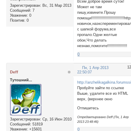
Всем доброе время суток!
Зарегистрирован
: Вс, 31 Мар 2013
Может не там
Сообщений:
7
пишу,извините.Прошу
Уважение:
0
помощи!!!!!!!!!!!!!!!!!!!!!!!!!!!!h
Позитив:
0
новичок,наэксперементирова
с шапкой форума,все
пропало.Одни желтые
обои,Что делать
незнаю,помогите!!!!!!!!!!!!!!!!!
0
1
Пн, 1 Апр 2013
Deff
22:50:07
Тутошний...
http://anzhelikagalkina.forumss
Пробуйте зайти по ссылке
Выше, удалите все из HTML
верх, (верхнее окно
Отпишитесь
Отредактировано Deff (Пн, 1 Апр
Зарегистрирован
: Ср, 16 Июн 2010
2013 23:48:46)
Сообщений:
51819
Уважение:
+15601
0