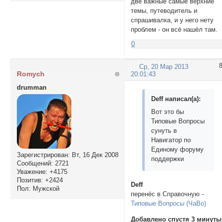
две важные самые верхние
темы, путеводитель и
спрашивалка, и у него нету
проблем - он всё нашёл там.
0
Ср, 20 Мар 2013
Romych
20:01:43
drumman
Deff написал(а):
Вот это бы
Типовые Вопросы
сунуть в
Навигатор по
Единому форуму
Зарегистрирован
: Вт, 16 Дек 2008
поддержки
Сообщений:
2721
Уважение:
+4175
Позитив:
+2424
Deff
Пол:
Мужской
перенёс в Справочную -
Типовые Вопросы (ЧаВо)
Добавлено спустя 3 минуты