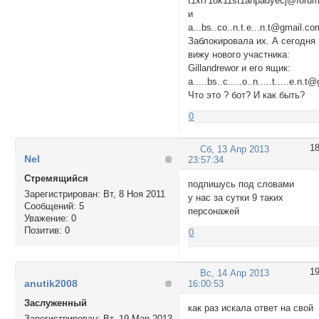
t1xi718k11st1anpadyecj@forum
и
a...bs..co..n.t.e...n.t@gmail.co
Заблокировала их. А сегодня
вижу нового участника:
Gillandrewor и его ящик:
a.....bs..c.....o..n.....t.....e.n.
Что это ? бот? И как быть?
0
1
Сб, 13 Апр 2013
Nel
23:57:34
Стремящийся
подпишусь под словами
Зарегистрирован
: Вт, 8 Ноя 2011
у нас за сутки 9 таких
Сообщений:
5
персонажей
Уважение:
0
Позитив:
0
0
1
Вс, 14 Апр 2013
anutik2008
16:00:53
Заслуженный
как раз искала ответ на свой
Зарегистрирован
: Вт, 19 Мар 2013