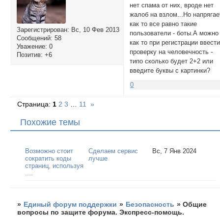
нет спама от них, вроде нет
жалоб на взлом...Но напрягае
как то все равно такие
Зарегистрирован
: Вс, 10 Фев 2013
пользователи - боты.А можно
Сообщений:
58
как то при регистрации ввест
Уважение:
0
проверку на человечность -
Позитив:
+6
типо сколько будет 2+2 или
введите буквы с картинки?
0
Страница:
1
2
3
…
11
»
Похожие темы
Возможно стоит
Сделаем сервис
Вс, 7 Янв 2024
сократить коды
лучше
страниц, используя
....
»
Единый форум поддержки
»
Безопасность
»
Общие
вопросы по защите форума. Экспресс-помощь.