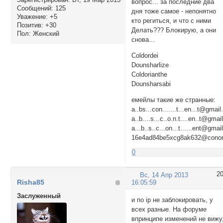
вопрос... за последние два
Сообщений:
125
дня тоже самое - непонятно
Уважение:
+5
кто региться, и что с ними
Позитив:
+30
Делать??? Блокирую, а они
Пол:
Женский
снова...
Coldordei
Dounsharlize
Coldorianthe
Dounsharsabi
емейлы такие же странные:
a..bs...con.......t...en...t@gmai
a..b....s...c..o.n.t....en..t@gma
a...b..s..c...on...t......ent@gma
16e4ad84be5xcg8ak632@conon
0
2
Вс, 14 Апр 2013
Risha85
16:05:59
Заслуженный
и по ip не заблокировать, у
всех разные. На форуме
впринципе изменений не вижу