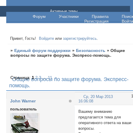
Единый форум поддержки
Активные темы
Форум
Участники
Правила
Поис
Регистрация
Войт
Привет, Гость!
Войдите
или
зарегистрируйтесь
.
»
Единый форум поддержки
»
Безопасность
»
Общие
вопросы по защите форума. Экспресс-помощь.
Страница:
1
2
3
…
11
»
Общие вопросы по защите форума. Экспресс-
помощь.
Ср, 20 Мар 2013
John Warner
16:06:08
пользователь
Вашему вниманию
предлагается тема для
оперативного ответа на ваши
вопросы.