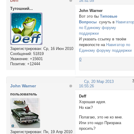
Deff
16:52:05
Тутошний...
John Warner
Вот это бы
Типовые
Вопросы
сунуть в
Навигато
по Единому форуму
поддержки
И указать ссылку в твоём
первопосте на
Навигатор по
Зарегистрирован
: Ср, 16 Июн 2010
Единому форуму поддержки
Сообщений:
51819
Уважение:
+15601
0
Позитив:
+12444
Ср, 20 Мар 2013
John Warner
16:55:26
пользователь
Deff
Хорошая идея.
Но как?
Полагаю, это не ко мне.
Или это надо Призрака
просить?
Зарегистрирован
: Пн, 19 Апр 2010