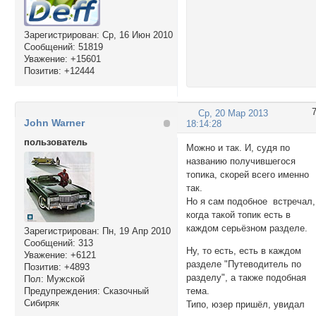
Зарегистрирован
: Ср, 16 Июн 2010
Сообщений:
51819
Уважение:
+15601
Позитив:
+12444
Ср, 20 Мар 2013
John Warner
18:14:28
пользователь
Можно и так. И, судя по
названию получившегося
топика, скорей всего именно
так.
Но я сам подобное встречал,
когда такой топик есть в
каждом серьёзном разделе.
Зарегистрирован
: Пн, 19 Апр 2010
Сообщений:
313
Ну, то есть, есть в каждом
Уважение:
+6121
разделе "Путеводитель по
Позитив:
+4893
разделу", а также подобная
Пол:
Мужской
тема.
Предупреждения:
Сказочный
Сибиряк
Типо, юзер пришёл, увидал