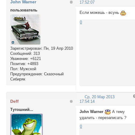
John Warner
17:52:07
пользователь
Если можешь - всунь
0
Зарегистрирован
: Пн, 19 Апр 2010
Сообщений:
313
Уважение:
+6121
Позитив:
+4893
Пол:
Мужской
Предупреждения:
Сказочный
Сибиряк
Ср, 20 Мар 2013
Deff
17:54:14
Тутошний...
John Warner
А тему
удалить - перезаписать ?
0