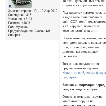
То есть, дабы лишних тем не
открывать - спрашиваем тут.
Зарегистрирован
: Пн, 19 Апр 2010
Под лишними темами имеютс
Сообщений:
313
в виду темы типа "забаньте
Уважение:
+6121
сайт ХХХ", или "пользовател
Позитив:
+4893
YYY нарушил правило по
Пол:
Мужской
безопасности" и тд и тп.
Предупреждения:
Сказочный
Сибиряк
Новые темы открываем, лишь
если дело реально серьёзное
Всё, что не предполагает
длительных обсуждений -
пишем тут.
Также, вам предлагается
предварительно изучить
Навигатор по Единому форум
поддержки
.
Важная информация перед
тем, как задать вопрос:
Ответы в теме дают другие
участники форума по
собственному желанию.