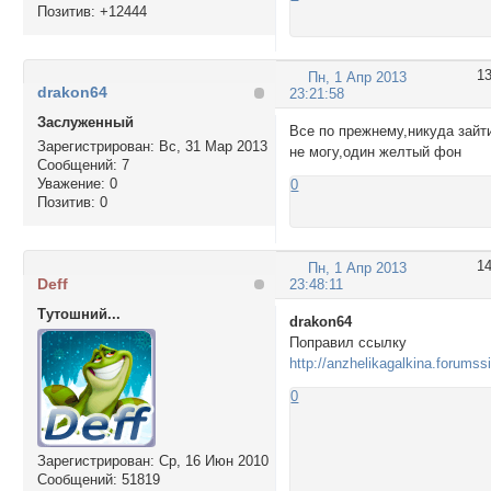
Позитив:
+12444
1
Пн, 1 Апр 2013
drakon64
23:21:58
Заслуженный
Все по прежнему,никуда зайт
Зарегистрирован
: Вс, 31 Мар 2013
не могу,один желтый фон
Сообщений:
7
Уважение:
0
0
Позитив:
0
1
Пн, 1 Апр 2013
Deff
23:48:11
Тутошний...
drakon64
Поправил ссылку
http://anzhelikagalkina.forumss
0
Зарегистрирован
: Ср, 16 Июн 2010
Сообщений:
51819