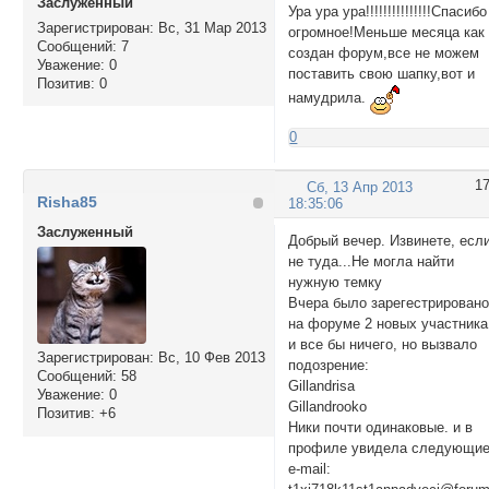
Заслуженный
Ура ура ура!!!!!!!!!!!!!!!Спасибо
Зарегистрирован
: Вс, 31 Мар 2013
огромное!Меньше месяца как
Сообщений:
7
создан форум,все не можем
Уважение:
0
поставить свою шапку,вот и
Позитив:
0
намудрила.
0
1
Сб, 13 Апр 2013
Risha85
18:35:06
Заслуженный
Добрый вечер. Извинете, есл
не туда...Не могла найти
нужную темку
Вчера было зарегестрирован
на форуме 2 новых участника
и все бы ничего, но вызвало
Зарегистрирован
: Вс, 10 Фев 2013
подозрение:
Сообщений:
58
Gillandrisa
Уважение:
0
Gillandrooko
Позитив:
+6
Ники почти одинаковые. и в
профиле увидела следующи
e-mail: