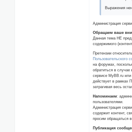
Выражения нен
Администрация серви
Обращаем ваше вн
Данная тема НЕ пред
содержимого (контен
Претензии относител
Пользовательского с
на форумах, поскольк
обратиться в случае 
сервисе MyBB.ru или
действует в рамках 
затрагивая весь оста
Напоминаем
: админ
пользователями.
Администрация серви
содержит контент, с
просим обращаться в
Публикация сообще