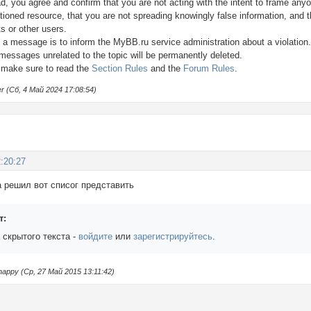
ad, you agree and confirm that you are not acting with the intent to frame any
tioned resource, that you are not spreading knowingly false information, and 
s or other users.
 a message is to inform the MyBB.ru service administration about a violation
essages unrelated to the topic will be permanently deleted.
 make sure to read the
Section Rules
and the
Forum Rules
.
 (Сб, 4 Май 2024 17:08:54)
:20:27
 решил вот списог представить
т:
 скрытого текста -
войдите
или
зарегистрируйтесь
.
appy (Ср, 27 Май 2015 13:11:42)