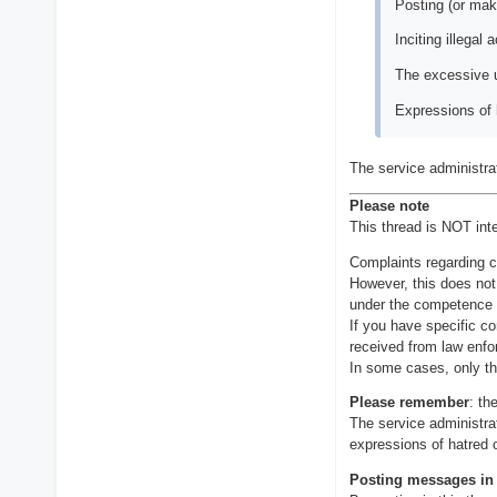
Posting (or maki
Inciting illegal
The excessive 
Expressions of h
The service administrat
Please note
This thread is NOT inte
Complaints regarding c
However, this does not 
under the competence of
If you have specific co
received from law enfo
In some cases, only th
Please remember
: th
The service administrat
expressions of hatred o
Posting messages in 