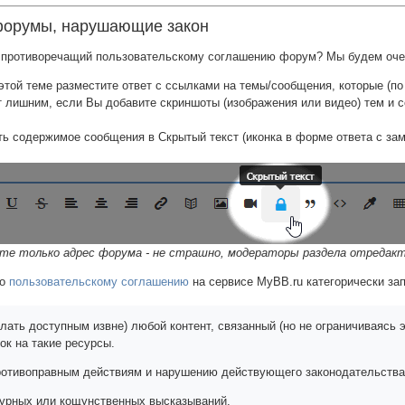
орумы, нарушающие закон
 противоречащий пользовательскому соглашению форум? Мы будем очен
в этой теме разместите ответ с ссылками на темы/сообщения, которые (
т лишним, если Вы добавите скриншоты (изображения или видео) тем и
ь содержимое сообщения в Скрытый текст (иконка в форме ответа с за
уете только адрес форума - не страшно, модераторы раздела отреда
но
пользовательскому соглашению
на сервисе MyBB.ru категорически за
лать доступным извне) любой контент, связанный (но не ограничиваясь 
ок на такие ресурсы.
ротивоправным действиям и нарушению действующего законодательства
урных или кощунственных высказываний.