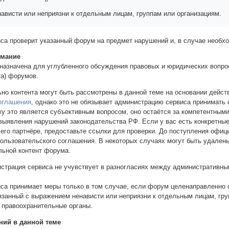
ависти или неприязни к отдельным лицам, группам или организациям.
са проверит указанный форум на предмет нарушений и, в случае необх
имание
назначена для углубленного обсуждения правовых и юридических вопрос
та) форумов.
ьно контента могут быть рассмотрены в данной теме на основании дейс
оглашения
, однако это не обязывает администрацию сервиса принимать 
у это является субъективным вопросом, оно остаётся за компетентными 
выявления нарушений законодательства РФ. Если у вас есть конкретные
 его партнёре, предоставьте ссылки для проверки. До поступления офиц
Пользовательского соглашения. В некоторых случаях могут быть удале
льной контент форума.
истрация сервиса не учувствует в разногласиях между административны
са принимает меры только в том случае, если форум целенаправленно с
вязанный с выражением ненависти или неприязни к отдельным лицам, гр
 правоохранительные органы.
ний в данной теме