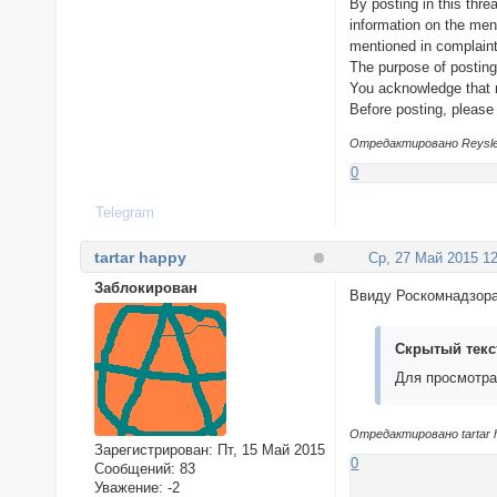
By posting in this thre
information on the men
mentioned in complaint
The purpose of posting
You acknowledge that m
Before posting, please
Отредактировано Reysler
0
Telegram
tartar happy
Ср, 27 Май 2015 12
Заблокирован
Ввиду Роскомнадзора
Скрытый текс
Для просмотра
Отредактировано tartar h
Зарегистрирован
: Пт, 15 Май 2015
0
Сообщений:
83
Уважение:
-2