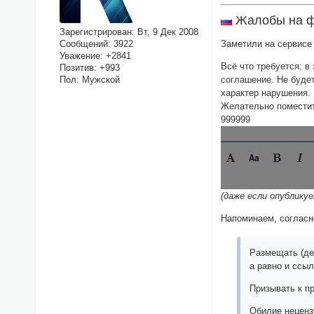
Жалобы на ф
Зарегистрирован
: Вт, 9 Дек 2008
Сообщений:
3922
Заметили на сервисе
Уважение:
+2841
Всё что требуется: 
Позитив:
+993
соглашение. Не буде
Пол:
Мужской
характер нарушения.
Желательно поместит
999999
(даже если опублик
Напоминаем, соглас
Размещать (де
а равно и ссыл
Призывать к п
Обилие неценз