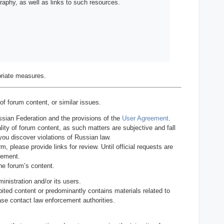
graphy, as well as links to such resources.
opriate measures.
of forum content, or similar issues.
ssian Federation and the provisions of the
User Agreement
.
lity of forum content, as such matters are subjective and fall
 you discover violations of Russian law.
, please provide links for review. Until official requests are
reement.
he forum’s content.
ministration and/or its users.
bited content or predominantly contains materials related to
ease contact law enforcement authorities.