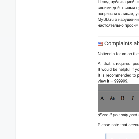
Перед публикацией с
своими действиями ц
неприязни к лицам, 
MyBB.ru о нарушении
настоятельно просим
Complaints abo
Noticed a forum on the
All that is required: po
It would be helpful if 
It is recommended to p
view it = 999999.
(Even if you only post
Please note that accor