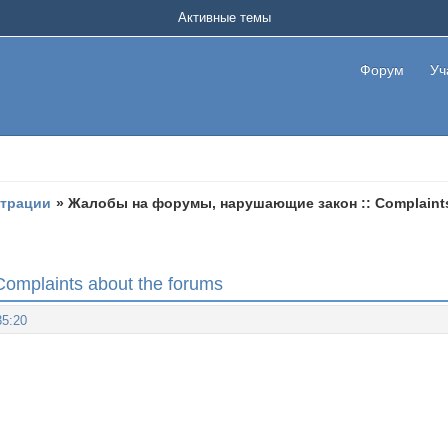
Активные темы
Форум
Уч
страции
»
Жалобы на форумы, нарушающие закон :: Complaints
mplaints about the forums
35:20