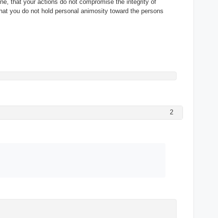
one, that your actions do not compromise the integrity of
that you do not hold personal animosity toward the persons
.
2