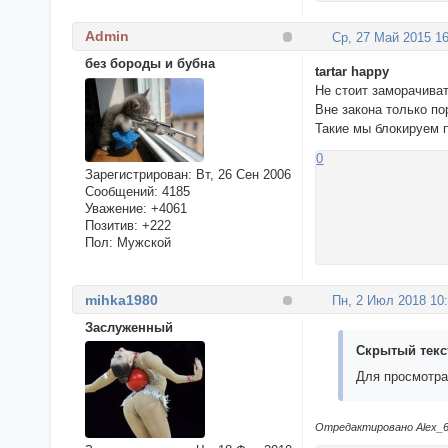
Admin
Ср, 27 Май 2015 16
без бороды и бубна
tartar happy
Не стоит заморачиват
Вне закона только п
Такие мы блокируем 
0
Зарегистрирован
: Вт, 26 Сен 2006
Сообщений:
4185
Уважение:
+4061
Позитив:
+222
Пол:
Мужской
mihka1980
Пн, 2 Июл 2018 10
Заслуженный
Скрытый текс
Для просмотра
Отредактировано Alex_63