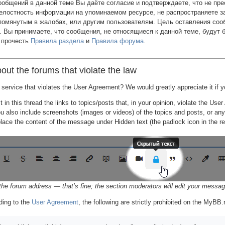
ообщений в данной теме Вы даёте согласие и подтверждаете, что не пре
елостность информации на упоминаемом ресурсе, не распространяете з
упомянутым в жалобах, или другим пользователям. Цель оставления с
. Вы принимаете, что сообщения, не относящиеся к данной теме, будут
 прочесть
Правила раздела
и
Правила форума
.
ut the forums that violate the law
 service that violates the User Agreement? We would greatly appreciate it if y
st in this thread the links to topics/posts that, in your opinion, violate the Us
you also include screenshots (images or videos) of the topics and posts, or any
lace the content of the message under Hidden text (the padlock icon in the r
 the forum address — that’s fine; the section moderators will edit your messag
ding to the
User Agreement
, the following are strictly prohibited on the MyBB.