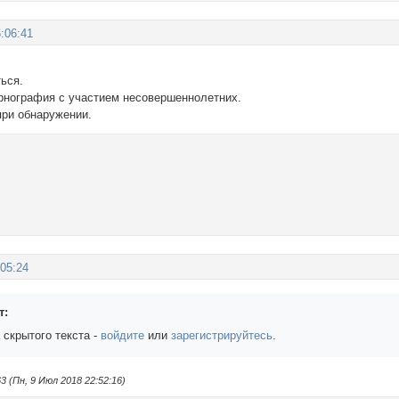
:06:41
ься.
орнография с участием несовершеннолетних.
при обнаружении.
:05:24
т:
 скрытого текста -
войдите
или
зарегистрируйтесь
.
 (Пн, 9 Июл 2018 22:52:16)