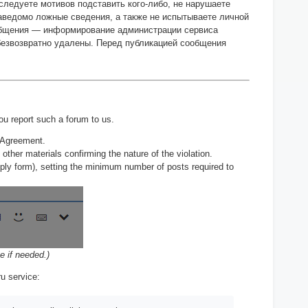
следуете мотивов подставить кого-либо, не нарушаете
аведомо ложные сведения, а также не испытываете личной
ообщения — информирование администрации сервиса
 безвозвратно удалены. Перед публикацией сообщения
ou report such a forum to us.
er Agreement.
 other materials confirming the nature of the violation.
eply form), setting the minimum number of posts required to
e if needed.)
ru service: