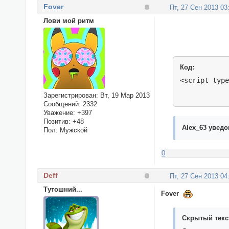
var god = (g
Fover
Пт, 27 Сен 2013 03
}

Лови мой ритм
var month = 
Days = new A
var tDay = (
var tYear = 
Years = new 
Код:
Months = new
<script typ
var tMonth =
$('#data1').
Зарегистрирован
: Вт, 19 Мар 2013
});

Сообщений:
2332
</script>
Уважение:
+397
Позитив:
+48
Alex_63 уведо
Пол:
Мужской
0
Deff
Пт, 27 Сен 2013 04
Тутошний...
Fover
Скрытый текс