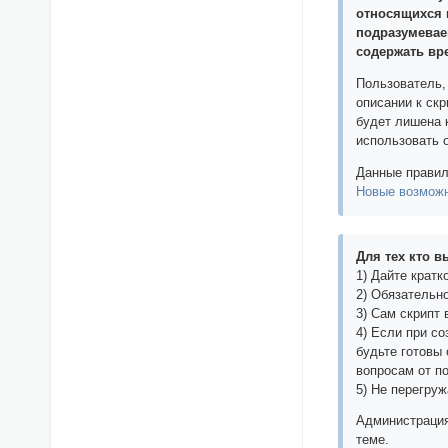
относящихся 
подразумевае
содержать вр
Пользователь,
описании к скр
будет лишена 
использовать 
Данные правил
Новые возмож
Для тех кто 
1) Дайте кратк
2) Обязательно
3) Сам скрипт в
4) Если при с
будьте готовы
вопросам от п
5) Не перегру
Администрация
теме.