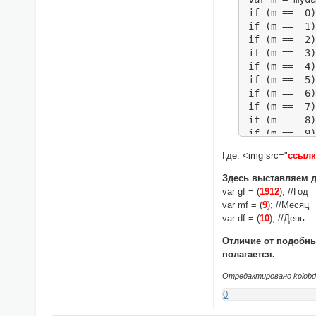
if (m ==  0)
if (m ==  1)
if (m ==  2)
if (m ==  3)
if (m ==  4)
if (m ==  5)
if (m ==  6)
if (m ==  7)
if (m ==  8)
if (m ==  9)
if (m ==  10
Где: <img src="
ссылк
if (m ==  11
var m = (m +
Здесь выставляем д
var dn0=myda
var gf = (
1912
); //Год
var dn1 = (d
var mf = (
9
); //Месяц
if (dn1 < 0)
var df = (
10
); //День
var dn1 = (k
var m = (m-1
Отличие от подобных
}

полагается.
var day = dn
Отредактировано kolobdu
var mn = (m 
if (mn < 0) 
0
var mn = (12