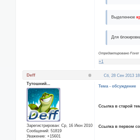
Выделенное
к
Для блокировк
Отредактировано Fover (
+1
Deff
Сб, 28 Сен 2013 18
Тутошний...
Тема - обсуждение
Ссылка в старой те
Зарегистрирован
: Ср, 16 Июн 2010
Ссылка в первом с
Сообщений:
51819
Уважение:
+15601