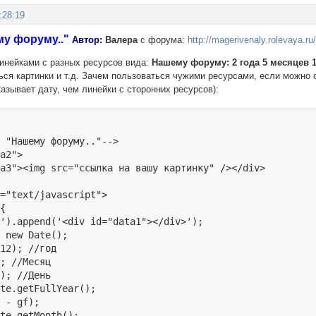
:28:19
му форуму.."
Автор:
Валера
с форума:
http://magerivenaly.rolevaya.ru
инейками с разных ресурсов вида:
Нашему форуму: 2 года 5 месяцев 
ся картинки и т.д. Зачем пользоваться чужими ресурсами, если можно с
оказывает дату, чем линейки с сторонних ресурсов):
 "Нашему форуму.."-->

a2">

a3"><img src="ссылка на вашу картинку" /></div>

="text/javascript">

{

').append('<div id="data1"></div>');

 new Date();

12); //год

; //Месяц

); //День

te.getFullYear();

 - gf);

te.getMonth();
