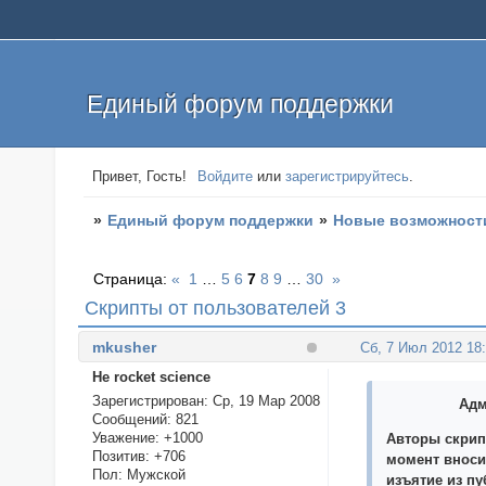
Единый форум поддержки
Привет, Гость!
Войдите
или
зарегистрируйтесь
.
»
Единый форум поддержки
»
Новые возможност
Страница:
«
1
…
5
6
7
8
9
…
30
»
Скрипты от пользователей 3
mkusher
Сб, 7 Июл 2012 18
Не rocket science
Зарегистрирован
: Ср, 19 Мар 2008
Адм
Сообщений:
821
Уважение:
+1000
Авторы скрип
Позитив:
+706
момент вноси
Пол:
Мужской
изъятие из п