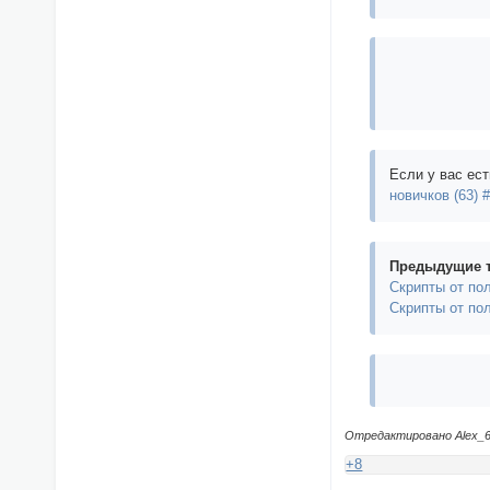
Если у вас ест
новичков (63) 
Предыдущие 
Скрипты от по
Скрипты от по
Отредактировано Alex_63
+8