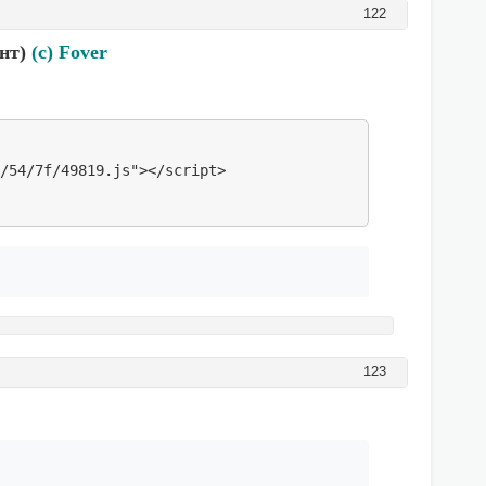
122
ант)
(c) Fover
 'дней', 'дней', 'дней');

 'лет', 'лет', 'лет');

'месяцев', 'месяцев', 'месяцев', 'месяцев', 'месяцев'); 
3/54/7f/49819.js"></script>
, serif;font-size: 14px;"><b>Нашему форуму: ' + god + ' 
123