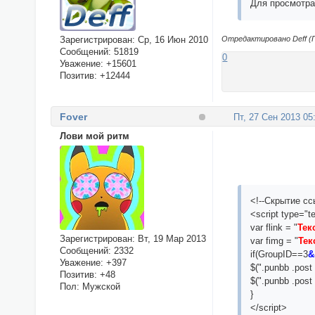
Для просмотра
Отредактировано Deff (П
Зарегистрирован
: Ср, 16 Июн 2010
Сообщений:
51819
0
Уважение:
+15601
Позитив:
+12444
Fover
Пт, 27 Сен 2013 05
Лови мой ритм
<!--Скрытие cc
<script type="te
var flink = "
Тек
Зарегистрирован
: Вт, 19 Мар 2013
var fimg = "
Тек
Сообщений:
2332
if(GroupID==3
&
Уважение:
+397
$(".punbb .post
Позитив:
+48
$(".punbb .post 
Пол:
Мужской
}
</script>