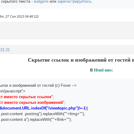
 скрытого текста -
войдите
или
зарегистрируйтесь
.
т, 27 Сен 2013 04:48:12)
:21:21
Скрытие ссылок и изображений от гостей 
В
Html-низ
:
ылок и изображений от гостей (c) Fover -->
xt/javascript">
ст вместо скрытых ссылок
";
ст вместо скрытых изображений
";
&document.URL.indexOf("/viewtopic.php")!=-1
){
 .post-content .postimg").replaceWith(""+fimg+"");
.post-content a").replaceWith(""+flink+"");