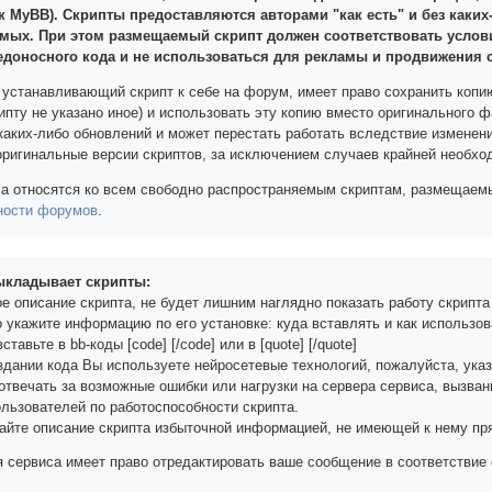
к MyBB). Скрипты предоставляются авторами "как есть" и без каких
мых. При этом размещаемый скрипт должен соответствовать усло
едоносного кода и не использоваться для рекламы и продвижения 
 устанавливающий скрипт к себе на форум, имеет право сохранить копи
ипту не указано иное) и использовать эту копию вместо оригинального ф
каких-либо обновлений и может перестать работать вследствие изменени
оригинальные версии скриптов, за исключением случаев крайней необхо
а относятся ко всем свободно распространяемым скриптам, размещаемым
ности форумов
.
выкладывает скрипты:
ое описание скрипта, не будет лишним наглядно показать работу скрипта
 укажите информацию по его установке: куда вставлять и как использов
ставьте в bb-коды [сode] [/сode] или в [quotе] [/quotе]
оздании кода Вы используете нейросетевые технологий, пожалуйста, ука
 отвечать за возможные ошибки или нагрузки на сервера сервиса, вызва
ользователей по работоспособности скрипта.
жайте описание скрипта избыточной информацией, не имеющей к нему пр
 сервиса имеет право отредактировать ваше сообщение в соответствие 