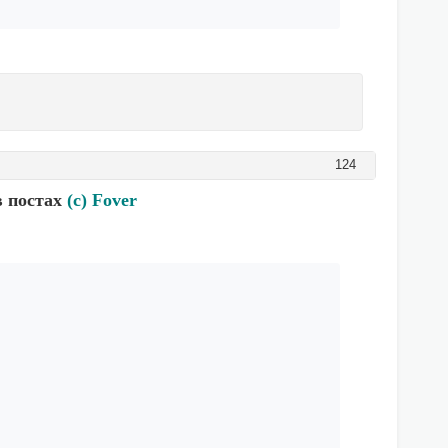
124
в постах
(c) Fover