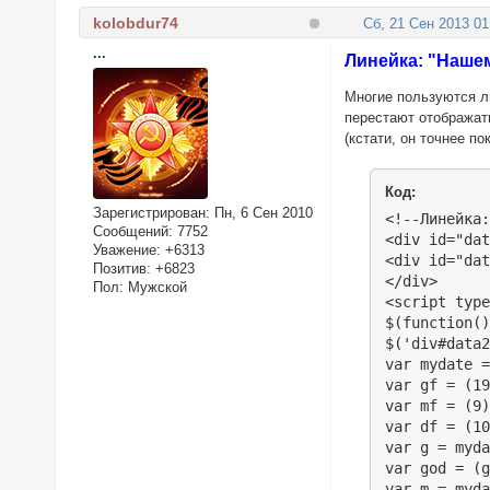
kolobdur74
Сб, 21 Сен 2013 01
...
Линейка: "Наше
Многие пользуются л
перестают отображать
(кстати, он точнее п
Код:
Зарегистрирован
: Пн, 6 Сен 2010
<!--Линейка:
Сообщений:
7752
<div id="dat
Уважение:
+6313
<div id="dat
Позитив:
+6823
</div>

Пол:
Мужской
<script type
$(function()
$('div#data2
var mydate =
var gf = (19
var mf = (9)
var df = (10
var g = myda
var god = (g
var m = myda