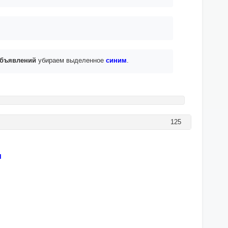
Объявлений
убираем выделенное
синим
.
125
м