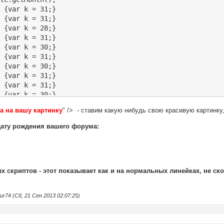
 {var k = 31;}

 {var k = 31;}

 {var k = 28;}

 {var k = 31;}

 {var k = 30;}

 {var k = 31;}

 {var k = 30;}

 {var k = 31;}

 {var k = 31;}

 {var k = 30;}

) {var k = 31;}

а на вашу картинку
" /> - ставим какую нибудь свою красивую картинк
) {var k = 30;}

 1);

ату рождения вашего форума:
te.getDate();

n0 - df);

 {

 + dn0 - df);

);

 скриптов - этот показывает как и на нормальных линейках, не ско
1;

r74 (Сб, 21 Сен 2013 02:07:25)
- mf);

{

 + m -4);
