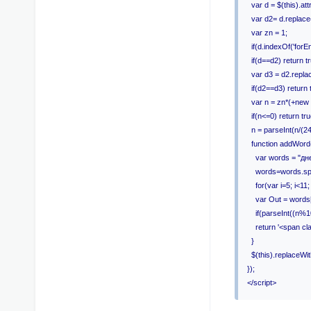
var d = $(this).attr('
var d2= d.replace(/
var zn = 1;
if(d.indexOf('forE
if(d==d2) return tr
var d3 = d2.replace(
if(d2==d3) return 
var n = zn*(+new 
if(n<=0) return tru
n = parseInt(n/(24
function addWord(
var words = "дней
words=words.split(
for(var i=5; i<11;
var Out = words
if(parseInt((n%1
return '<span cla
}
$(this).replaceWi
});
</script>