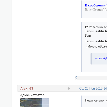
В сообщении(
[
font=Georgia]
[
PS2:
Можно вст
Таким:
<abbr ti
Или
Таким:
<abbr t
.
(Можно обрам
<span styl
0
Alex_63
Ср, 25 Ноя 2015 14
Администратор
Неактуально, 