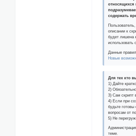
относящихся 
подразумевае
содержать вр
Пользователь,
описании к скр
будет лишена 
использовать 
Данные правил
Новые возмож
Для тех кто 
1) Дайте кратк
2) Обязательно
3) Сам скрипт в
4) Если при с
будьте готовы
вопросам от п
5) Не перегру
Администрация
теме.