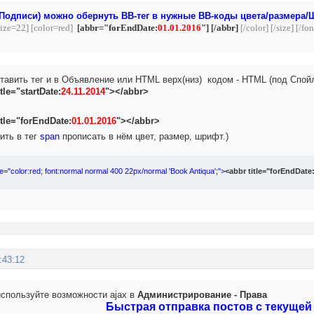
Подписи) можно обернуть ВВ-тег в нужные BB-коды цвета/размера
size=22]
[
color=red]
[
abbr="forEndDate:
01.01.2016
"]
[
/abbr]
[
/color]
[
/size]
[
/fon
авить тег и в Объявление или HTML верх(низ) кодом - HTML (под Спой
tle="startDate:
24.11.2014
"></abbr>
itle="forEndDate:
01.01.2016
"></abbr>
ить в тег
span
прописать в нём цвет, размер, шрифт.)
e="color:red; font:normal normal 400 22px/normal 'Book Antiqua';">
<abbr title="forEndDate
:43:12
используйте возможности ajax в
Администрирование - Права
Быстрая отправка постов с текущей