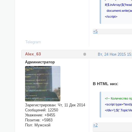
if($.inArray($('head
document.write(ad
</script>
+5
Telegram
Alex_63
Вт, 24 Ноя 2015 15
Администратор
В HTML низ:
<!-- Количество 
<script type="text
Зарегистрирован
: Чт, 11 Дек 2014
Сообщений:
12250
</div>');$('.TopicVie
Уважение:
+8455
Позитив:
+5983
+2
Пол:
Мужской