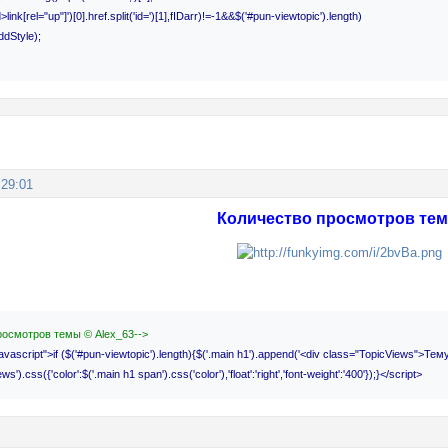
>link[rel="up"]')[0].href.split('id=')[1],fIDarr)!=-1&&$('#pun-viewtopic').length)
dStyle);
:29:01
Количество просмотров те
просмотров темы © Alex_63-->
/javascript">if ($('#pun-viewtopic').length){$('.main h1').append('<div class="TopicViews"
ws').css({'color':$('.main h1 span').css('color'),'float':'right','font-weight':'400'});}</script>