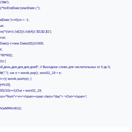
title');
^forEndDate:|startDate:/,'');
ndDate:')==0)zn = -1;
ue;
/^(\d+)\.(\d{2})\.(\d{4})/,'$3,$2,$1');
true;
Date()-(+new Date(d3)))/1000;
e;
*60*60));
n) {
,день,дня,дня,дня,дней"; // Выходное слово для числительных от 0 до 5;
","); var e = words.pop(), word11_19 = e;
 i++){ words.push(e); }
[n%10];
00)/10)==1)Out = word11_19;
ss="Num">'+n+'</span><span class="day"> '+Out+'</span>';
th(addWord(n));