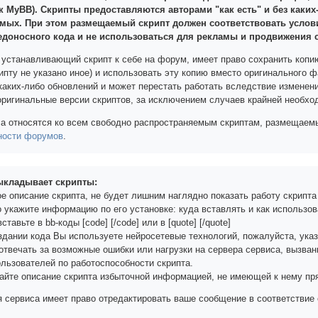
к MyBB). Скрипты предоставляются авторами "как есть" и без каких
мых. При этом размещаемый скрипт должен соответствовать усло
едоносного кода и не использоваться для рекламы и продвижения 
 устанавливающий скрипт к себе на форум, имеет право сохранить копи
ипту не указано иное) и использовать эту копию вместо оригинального ф
каких-либо обновлений и может перестать работать вследствие изменени
оригинальные версии скриптов, за исключением случаев крайней необхо
а относятся ко всем свободно распространяемым скриптам, размещаемым
ности форумов
.
выкладывает скрипты:
ое описание скрипта, не будет лишним наглядно показать работу скрипта
 укажите информацию по его установке: куда вставлять и как использов
ставьте в bb-коды [сode] [/сode] или в [quotе] [/quotе]
оздании кода Вы используете нейросетевые технологий, пожалуйста, ука
 отвечать за возможные ошибки или нагрузки на сервера сервиса, вызва
ользователей по работоспособности скрипта.
жайте описание скрипта избыточной информацией, не имеющей к нему пр
 сервиса имеет право отредактировать ваше сообщение в соответствие 