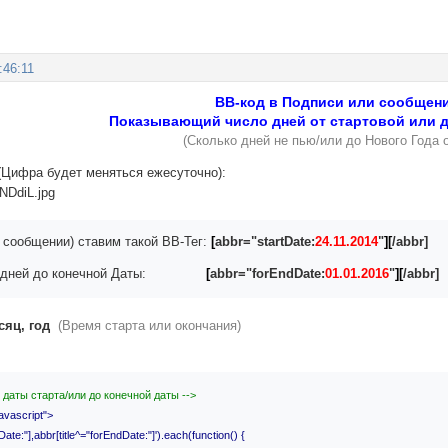
:46:11
BB-код в Подписи или сообщени
Показывающий число дней от стартовой или 
(Сколько дней не пью/или до Нового Года о
(Цифра будет меняться ежесуточно):
 сообщении) ставим такой BB-Тег:
[
abbr="startDate:
24.11.2014
"
][
/abbr]
ля дней до конечной Даты:
[
abbr="forEndDate:
01.01.2016
"
][
/abbr]
сяц, год
(Время старта или окончания)
т даты старта/или до конечной даты -->
javascript">
tDate:"],abbr[title^="forEndDate:"]').each(function() {