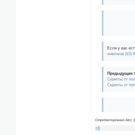
Если у вас ест
новичков (63) 
Предыдущие 
Скрипты от по
Скрипты от по
Отредактировано Alex_63
+8