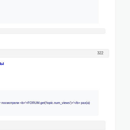
322
мы
>Тему посмотрели <b>'+FORUM.get('topic.num_views')+'</b> раз(а)