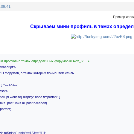
:09:41
Пример испол
Скрываем мини-профиль в темах опреде
ни-профиль в темах определенных форумов © Alex_63 -->
javascript">
//ID форумов, в темах которых применяем стиль
 { /*==123==;
/css">
ail,.pl-website{ display: none !important; }
nks,.post-links ul,.post h3>span{
portant;
e.toString().split('==123==;')[1];