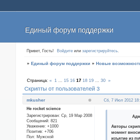
Единый форум поддержки
Привет, Гость!
Войдите
или
зарегистрируйтесь
.
»
Единый форум поддержки
»
Новые возможност
Страница:
«
1
…
15
16
17
18
19
…
30
»
Скрипты от пользователей 3
mkusher
Сб, 7 Июл 2012 18
Не rocket science
Зарегистрирован
: Ср, 19 Мар 2008
Адм
Сообщений:
821
Уважение:
+1000
Авторы скрип
Позитив:
+706
момент вноси
Пол:
Мужской
изъятие из п