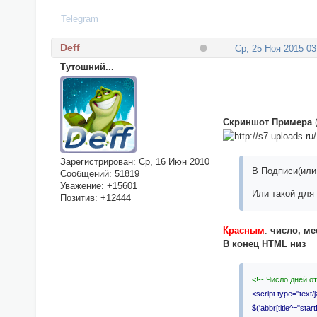
Telegram
Deff
Ср, 25 Ноя 2015 03
Тутошний...
Cкриншот Примера
Зарегистрирован
: Ср, 16 Июн 2010
В Подписи(или
Сообщений:
51819
Уважение:
+15601
Или такой д
Позитив:
+12444
Красным
:
число, ме
В конец HTML низ
<!-- Число дней о
<script type="text/
$('abbr[title^="star