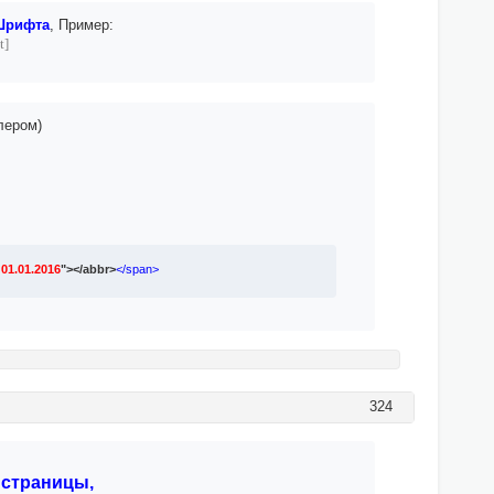
/Шрифта
, Пример:
t]
лером)
:
01.01.2016
"></abbr>
</span>
324
 страницы,