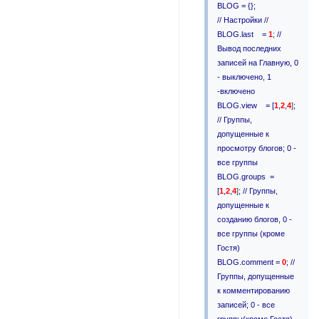
BLOG = {};
// Настройки //
BLOG.last =
1
;
//
Вывод последних
записей на Главную, 0
- выключено, 1
-включено
BLOG.view = [
1
,
2
,
4
]
;
// Группы,
допущенные к
просмотру блогов; 0 -
все группы
BLOG.groups =
[
1
,
2
,
4
]
; // Группы,
допущенные к
созданию блогов, 0 -
все группы (кроме
Гостя)
BLOG.comment =
0
; //
Группы, допущенные
к комментированию
записей; 0 - все
группы(кроме Гостя)