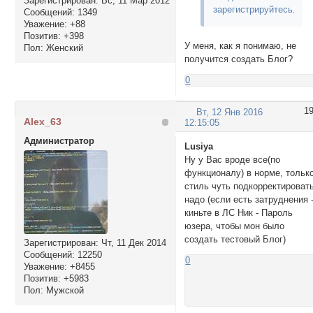
Зарегистрирован
: Вс, 11 Мар 2012
зарегистрируйтесь
.
Сообщений:
1349
Уважение:
+88
Позитив:
+398
У меня, как я понимаю, не
Пол:
Женский
получится создать Блог?
0
1
Вт, 12 Янв 2016
Alex_63
12:15:05
Администратор
Lusiya
Ну у Вас вроде все(по
функционалу) в норме, тольк
стиль чуть подкорректироват
надо (если есть затруднения 
киньте в ЛС Ник - Пароль
юзера, чтобы мон было
создать тестовый Блог)
Зарегистрирован
: Чт, 11 Дек 2014
Сообщений:
12250
0
Уважение:
+8455
Позитив:
+5983
Пол:
Мужской