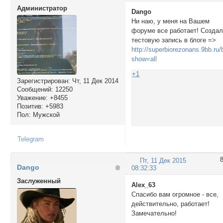
Администратор
Dango
Ни наю, у меня на Вашем
форуме все работает! Созда
тестовую запись в блоге =>
http://superbiorezonans.9bb.ru
show=all
+1
Зарегистрирован
: Чт, 11 Дек 2014
Сообщений:
12250
Уважение:
+8455
Позитив:
+5983
Пол:
Мужской
Telegram
Пт, 11 Дек 2015
Dango
08:32:33
Заслуженный
Alex_63
Спасибо вам огромное - все,
действительно, работает!
Замечательно!