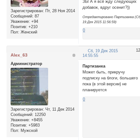
ЗЫ А я всё жду следующих
добавок, вдруг осенит?))
Зарегистрирован
: Пт, 28 Ноя 2014
Сообщений:
87
Отредактировано Партизанка (Сб
Уважение:
+94
19 Дек 2015 11:56:59)
Позитив:
+210
0
Пол:
Женский
1
Сб, 19 Дек 2015
Alex_63
14:55:55
Администратор
Партизанка
Может быть, прикручу
подписку на блоги, большего
пока (в этой версии) не
планируется
0
Зарегистрирован
: Чт, 11 Дек 2014
Сообщений:
12250
Уважение:
+8455
Позитив:
+5983
Пол:
Мужской