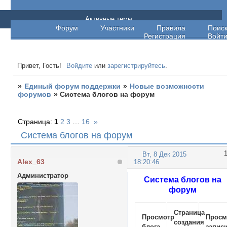
Единый форум поддержки
Активные темы
Форум
Участники
Правила
Поис
Регистрация
Войт
Привет, Гость!
Войдите
или
зарегистрируйтесь
.
»
Единый форум поддержки
»
Новые возможности
форумов
»
Система блогов на форум
Страница:
1
2
3
…
16
»
Система блогов на форум
Вт, 8 Дек 2015
Alex_63
18:20:46
Администратор
Система блогов на
форум
Страница
Просмотр
Просм
создания
блога
запис