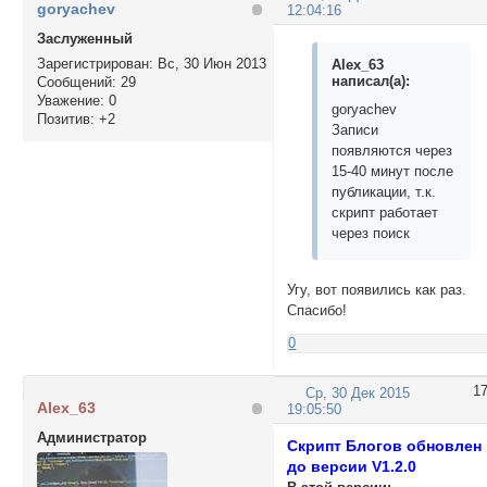
goryachev
12:04:16
Заслуженный
Зарегистрирован
: Вс, 30 Июн 2013
Alex_63
написал(а):
Сообщений:
29
Уважение:
0
goryachev
Позитив:
+2
Записи
появляются через
15-40 минут после
публикации, т.к.
скрипт работает
через поиск
Угу, вот появились как раз.
Спасибо!
0
1
Ср, 30 Дек 2015
Alex_63
19:05:50
Администратор
Скрипт Блогов обновлен
до версии V1.2.0