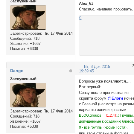
Заслуженный
Alex_63
Спасибо, начинаю пробовать.
0
Зарегистрирован
: Пн, 17 Фев 2014
Сообщений:
718
Уважение:
+1667
Позитив:
+6338
Вт, 8 Дек 2015
Dango
19:39:45
Заслуженный
Вопросы уже появляются....
Вот первый:
Сразу после прописывания
скрипта форум
@Блоги
исче
с Главной (несмотря на разны
варианты записи красным
Зарегистрирован
: Пн, 17 Фев 2014
BLOG.groups =
[1,2,4]
;
// Группы,
Сообщений:
718
Уважение:
+1667
допущенные к созданию блогов
Позитив:
+6338
,
0 - все группы (кроме Гостя)
при этом страница форума