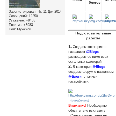
блогов
Зарегистрирован
: Чт, 11 Дек 2014
Сообщений:
12250
Уважение:
+8455
Позитив:
+5983
Пол:
Мужской
Подготовительные
работы
1.
Создаем категорию с
названием
@Blogs
,
размещаем ее
ниже всех
остальных категорий
.
2.
В категории
@Blogs
создаем форум с названием
@Блоги
, с такими
настройками:
(кликабельно)
Внимание!
Необходимо
обязательно выставить:
Сортировать темы по