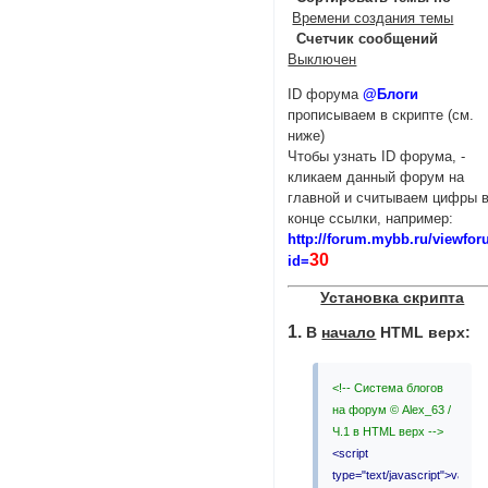
Времени создания темы
Счетчик сообщений
Выключен
ID форума
@Блоги
прописываем в скрипте (см.
ниже)
Чтобы узнать ID форума, -
кликаем данный форум на
главной и считываем цифры 
конце ссылки, например:
http://forum.mybb.ru/viewfo
30
id=
Установка скрипта
1.
В
начало
HTML верх:
<!-- Система блогов
на форум © Alex_63 /
Ч.1 в HTML верх -->
<script
type="text/javascript">var