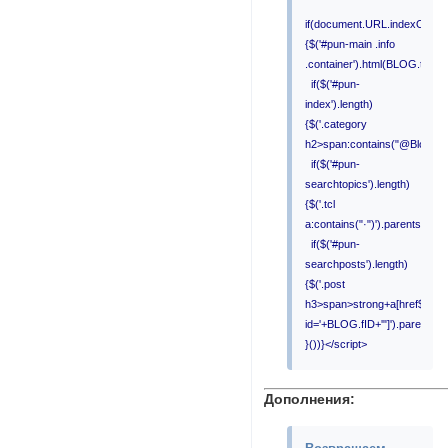
if(document.URL.indexOf('blo
{$('#pun-main .info
.container').html(BLOG.txterr
if($('#pun-
index').length)
{$('.category
h2>span:contains("@Blogs")')
if($('#pun-
searchtopics').length)
{$('.tcl
a:contains("·")').parents('tr')
if($('#pun-
searchposts').length)
{$('.post
h3>span>strong+a[href$="vi
id='+BLOG.fID+'"]').parents('.
}())}</script>
Дополнения: