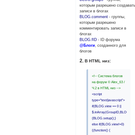
которым разрешено создават
записи в блогах
BLOG.comment
- группы,
которым разрешено
комментировать записи в
блогах
BLOG.fID
- ID форума
@Блоги
, созданного для
блогов
2.
В HTML низ:
<!-- Система блогов
на форум © Alex_63 /
Ч.2 в HTML низ -->
<script
type="text/javascript">
if(BLOG.view == 0 ||
$.inArray(GroupID,BLOG.vie
{BLOG.setup();}
else if(BLOG.view!=0)
{(function() {