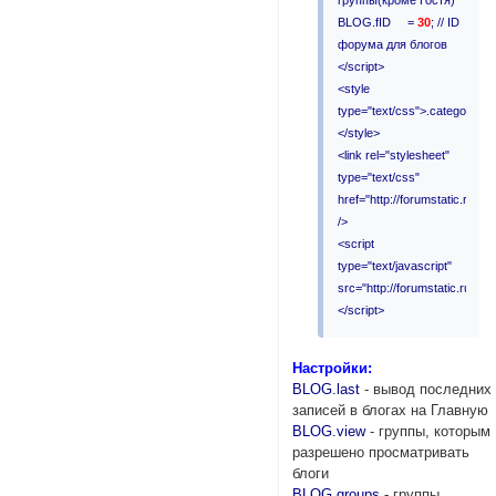
BLOG.fID =
30
; // ID
форума для блогов
</script>
<style
type="text/css">.category.Bl
</style>
<link rel="stylesheet"
type="text/css"
href="http://forumstatic.ru/fi
/>
<script
type="text/javascript"
src="http://forumstatic.ru/fil
</script>
Настройки:
BLOG.last
- вывод последних
записей в блогах на Главную
BLOG.view
- группы, которым
разрешено просматривать
блоги
BLOG.groups
- группы,