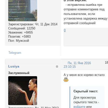
В этой версии:
- исправлена ошибка при
отправке комментариев под
пользователем, если
установлена задержка между
отправкой сообщений
Зарегистрирован
: Чт, 11 Дек 2014
Сообщений:
12250
0
Уважение:
+8455
Позитив:
+5983
Пол:
Мужской
Telegram
1
Пн, 11 Янв 2016
Lusiya
23:10:15
Заслуженный
А у меня все коряво встало
Скрытый текст:
Для просмотра
скрытого текста -
войдите
или