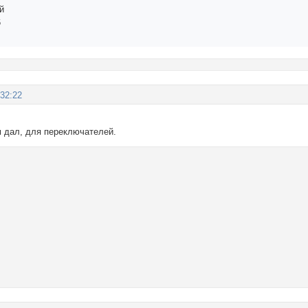
й
6
:32:22
м дал, для переключателей.