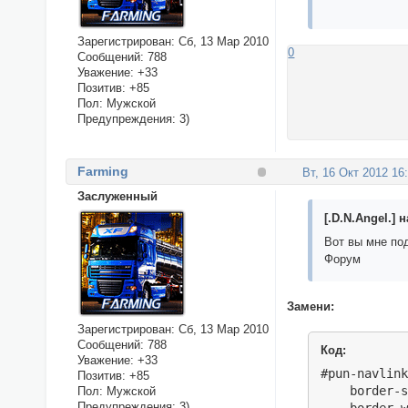
Зарегистрирован
: Сб, 13 Мар 2010
0
Сообщений:
788
Уважение:
+33
Позитив:
+85
Пол:
Мужской
Предупреждения:
3)
Farming
Вт, 16 Окт 2012 16
Заслуженный
[.D.N.Angel.] 
Вот вы мне по
Форум
Замени:
Зарегистрирован
: Сб, 13 Мар 2010
Сообщений:
788
Код:
Уважение:
+33
#pun-navlink
Позитив:
+85
    border-s
Пол:
Мужской
Предупреждения:
3)