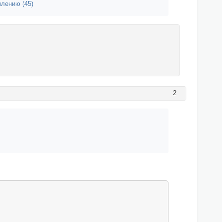
лению (45)
2