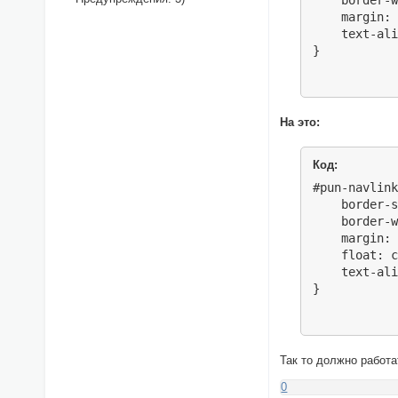
    border-w
    margin: 
    text-ali
}
На это:
Код:
#pun-navlink
    border-s
    border-w
    margin: 
    float: c
    text-ali
}
Так то должно работа
0