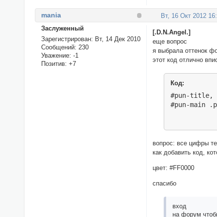
mania
Вт, 16 Окт 2012 16
Заслуженный
[.D.N.Angel.]
Зарегистрирован
: Вт, 14 Дек 2010
еще вопрос
Сообщений:
230
я выбрала оттенок ф
Уважение:
-1
этот код отлично впи
Позитив:
+7
Код:
#pun-title, 
#pun-main .
вопрос: все цифры те
как добавить код, ко
цвет: #FF0000
спасибо
вход
на форум чтоб