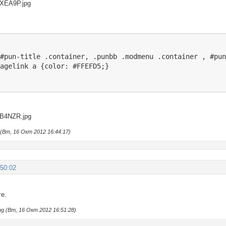
#pun-title .container, .punbb .modmenu .container , #pun
pagelink a {color: #FFEFD5;}
Вт, 16 Окт 2012 16:44:17)
:50:02
те.
 (Вт, 16 Окт 2012 16:51:28)