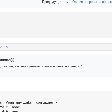
Предыдущая тема:
Общие вопросы по оформ
:23:35
написал(а):
дскажите, как мне сделать основное меню по центру?
s, #pun-navlinks .container {

tyle: none;
