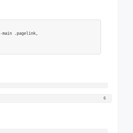
-main .pagelink,

6