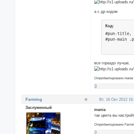
а с др кодом
Код:
#pun-title, 
#pun-main .
все гораздо лучше,
Отредактировано mania (
0
Farming
Вт, 16 Окт 2012 16
Заслуженный
mania
так цвета вы настрой
Отредактировано Farming
0