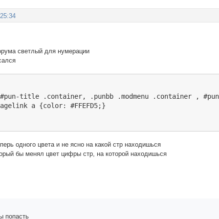
:25:34
орума светлый для нумерации
сался
#pun-title .container, .punbb .modmenu .container , #pun
pagelink a {color: #FFEFD5;}
перь одного цвета и не ясно на какой стр находишься
торый бы менял цвет цифры стр, на которой находишься
ы попасть