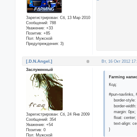
Зарегистрирован
: Сб, 13 Мар 2010
Сообщений:
788
Уважение:
+33
Позитив:
+85
Пол:
Мужской
Предупреждения:
3)
[.D.N.Angel.]
Вт, 16 Окт 2012 17
Заслуженный
Farming напис
Код:
#pun-navlinks, 
border-style: 
border-width:
margin: 0px;
Зарегистрирован
: Сб, 24 Янв 2009
float: center;
Сообщений:
354
text-align: ce
Уважение:
+54
}
Позитив:
0
Пол:
Мужской