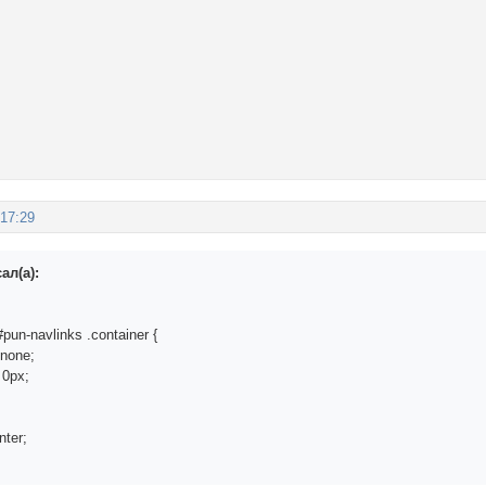
:17:29
ал(а):
#pun-navlinks .container {
none;
 0px;
nter;