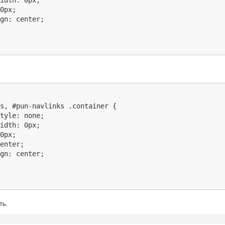
idth: 0px;

0px;

gn: center;

s, #pun-navlinks .container {

tyle: none;

idth: 0px;

0px;

enter;

gn: center;

ть.