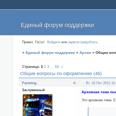
Единый форум поддержки
Привет, Гость!
Войдите
или
зарегистрируйтесь
.
»
Единый форум поддержки
»
Архив
»
Общие воп
Страница:
1
2
3
…
50
»
Общие вопросы по оформлению (46)
Farming
Вт, 16 Окт 2012 16
Заслуженный
Архивная тема по
Это архивная тема. 