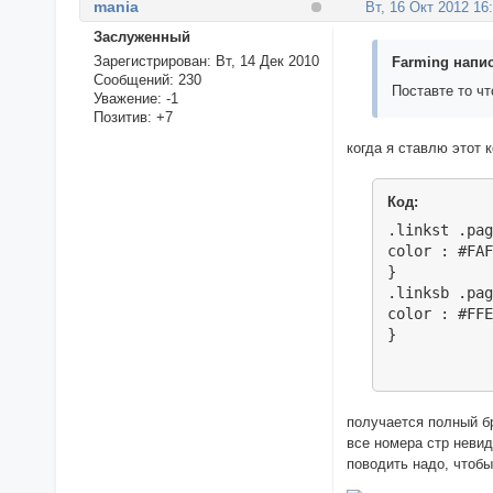
mania
Вт, 16 Окт 2012 16
Заслуженный
Зарегистрирован
: Вт, 14 Дек 2010
Farming напис
Сообщений:
230
Поставте то ч
Уважение:
-1
Позитив:
+7
когда я ставлю этот 
Код:
.linkst .pag
color : #FAF
}

.linksb .pag
color : #FFE
}
получается полный б
все номера стр невид
поводить надо, чтобы