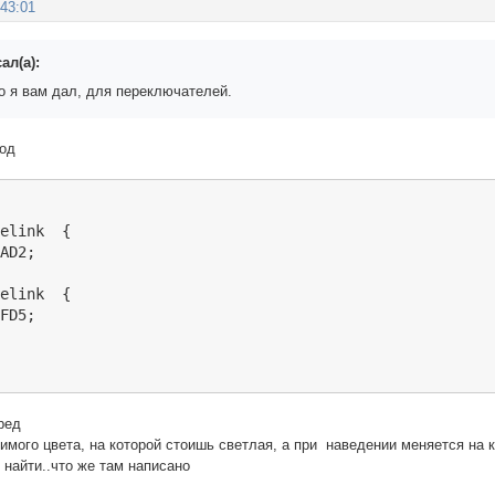
:43:01
ал(а):
то я вам дал, для переключателей.
код
elink  {

AD2;

elink  {

FD5;

ред
имого цвета, на которой стоишь светлая, а при наведении меняется на
 найти..что же там написано