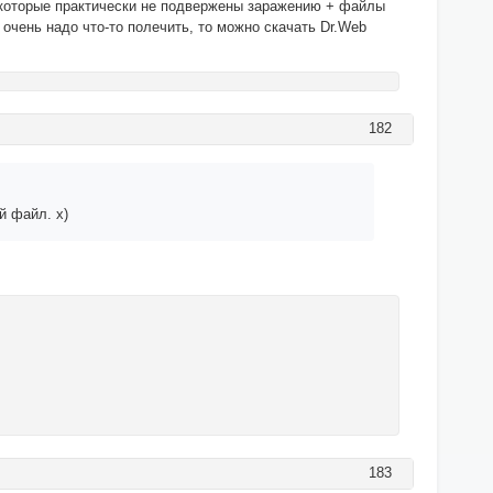
 которые практически не подвержены заражению + файлы
 очень надо что-то полечить, то можно скачать Dr.Web
182
й файл. х)
183