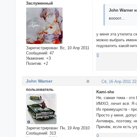
Заслуженный
John Warner н
воооот...
у меня эта утилита с
можно выбрать именно
подхватить какой-нит
Зарегистрирован
: Вс, 10 Апр 2011
Сообщений:
47
0
Уважение:
+3
Позитив:
+2
John Warner
Сб, 16 Апр 2011 22
пользователь
Kami-she
Не, самая тема - это
ИМХО, лечит всё. Я с
Из преимуществ - про
Просто у меня, допус
Антивирь, поэтому, не
Причём, если есть уг
Зарегистрирован
: Пн, 19 Апр 2010
Сообщений:
313
0