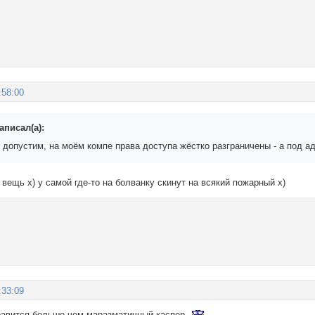
:58:00
аписал(а):
 допустим, на моём компе права доступа жёстко разграничены - а под а
D вещь х) у самой где-то на болванку скинут на всякий пожарный х)
:33:09
равится больше чем маразматичный каспер