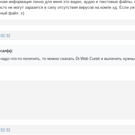
жная информация лично для меня это видео, аудио и текстовые файлы,
осто не могут заразится в силу отсутствия вирусов на компе хд. Если уж
жный файл. х)
:02:32
сал(а):
надо что-то полечить, то можно скачать Dr.Web Cureit и вылечить нужны
:52:32