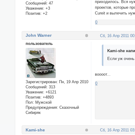
приходилось. Вся ну
Сообщений:
47
проектов, которые пр
Уважение:
+3
Cureit и вылечить ну
Позитив:
+2
0
John Warner
Сб, 16 Апр 2011 00
пользователь
Kami-she напи
Если уж очень 
воооот...
Зарегистрирован
: Пн, 19 Апр 2010
0
Сообщений:
313
Уважение:
+6121
Позитив:
+4893
Пол:
Мужской
Предупреждения:
Сказочный
Сибиряк
Kami-she
Сб, 16 Апр 2011 03