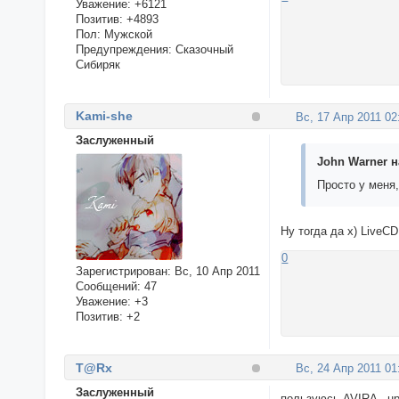
Уважение:
+6121
Позитив:
+4893
Пол:
Мужской
Предупреждения:
Сказочный
Сибиряк
Kami-she
Вс, 17 Апр 2011 02
Заслуженный
John Warner н
Просто у меня,
Ну тогда да х) LiveC
0
Зарегистрирован
: Вс, 10 Апр 2011
Сообщений:
47
Уважение:
+3
Позитив:
+2
T@Rx
Вс, 24 Апр 2011 01
Заслуженный
пользуюсь AVIRA - н