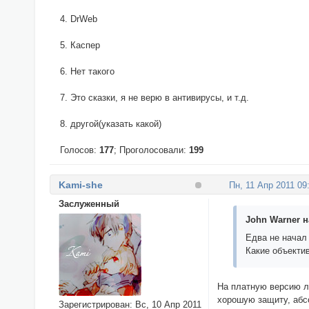
DrWeb
Каспер
Нет такого
Это сказки, я не верю в антивирусы, и т.д.
другой(указать какой)
Голосов:
177
;
Проголосовали:
199
Kami-she
Пн, 11 Апр 2011 09
Заслуженный
John Warner н
Едва не начал 
Какие объекти
На платную версию ле
хорошую защиту, абсо
Зарегистрирован
: Вс, 10 Апр 2011