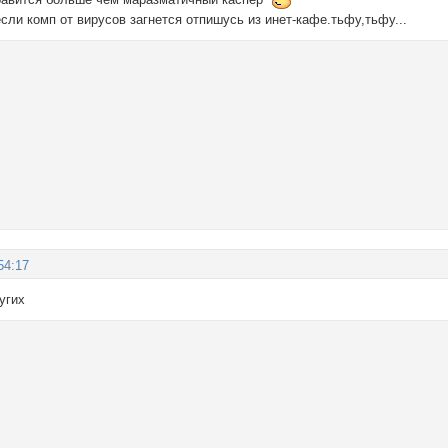
если комп от вирусов загнется отпишусь из инет-кафе.тьфу,тьфу...
54:17
угих