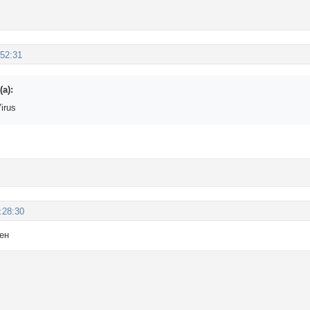
:52:31
(а):
irus
:28:30
ен