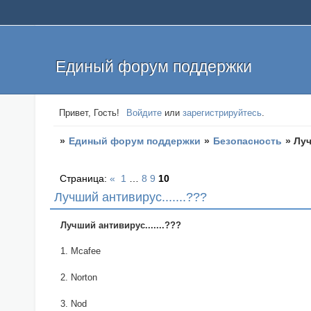
Единый форум поддержки
Привет, Гость!
Войдите
или
зарегистрируйтесь
.
»
Единый форум поддержки
»
Безопасность
»
Луч
Страница:
«
1
…
8
9
10
Лучший антивирус.......???
Лучший антивирус.......???
Mcafee
Norton
Nod