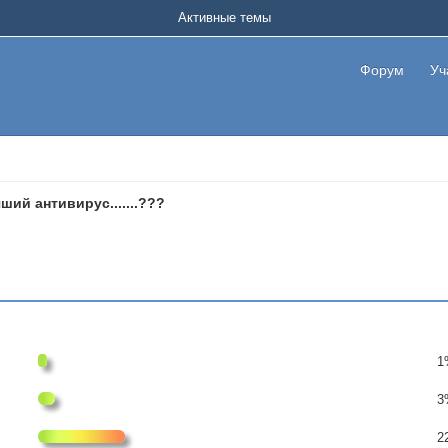
Активные темы
Форум
Уч
ший антивирус.......???
1
3
2