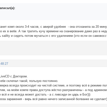
аписал(а):
канит комп около 3-4 часов, с авирой удобнее - она отсканила за 20 мин
 их в вебе. А так тратить кучу времени на сканирование даже раз в не
ь saility и сидеть потом мучаться с его удалением (это если он самовосс
:48:27
 LiveCD с Доктором.
ебе склепал такой, пользую постоянно.
верка всегда происходит на чистой системе, и поэтому всё в режиме по
тим, на моём компе права доступа жёстко разграничены - а под админом
 всё и не всегда может достать - а с ливсиди он царь и Бог)))
роза заражения - вирь всё равно ничего записанной болванке не сделает))