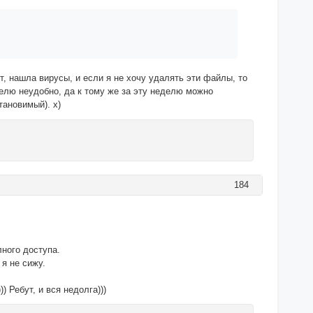
ут, нашла вирусы, и если я не хочу удалять эти файлы, то
делю неудобно, да к тому же за эту неделю можно
тановимый). х)
184
лного доступа.
 я не сижу.
) Ребут, и вся недолга)))