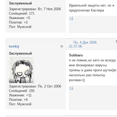
Заслуженный
Идиальной защиты нет, но я
Зарегистрирован
: Вт, 7 Ноя 2006
предпочитаю Каспера
Сообщений:
171
Уважение:
+5
+1
Позитив:
+2
Пол:
Мужской
Пн, 4 Дек 2006
tonkij
21:37:06
Заслуженный
Subbaru
я не помню,но зато он всегда
мне блокировал вирусы
трояны и даже проги шутки))и
несколько раз попытку
взлома=))
Зарегистрирован
: Пн, 2 Окт 2006
+1
Сообщений:
155
Уважение:
+11
Позитив:
+6
Пол:
Мужской