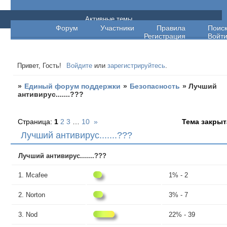
Единый форум поддержки
Активные темы
Форум
Участники
Правила
Поис
Регистрация
Войт
Привет, Гость!
Войдите
или
зарегистрируйтесь
.
»
Единый форум поддержки
»
Безопасность
»
Лучший
антивирус.......???
Страница:
1
2
3
…
10
»
Тема закрыт
Лучший антивирус.......???
Лучший антивирус.......???
Mcafee
1% - 2
Norton
3% - 7
Nod
22% - 39