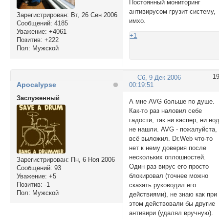
Постоянный мониторинг
антивирусом грузит систему,
Зарегистрирован
: Вт, 26 Сен 2006
имхо.
Сообщений:
4185
Уважение:
+4061
+1
Позитив:
+222
Пол:
Мужской
1
Сб, 9 Дек 2006
Apocalypse
00:19:51
Заслуженный
А мне AVG больше по душе.
Как-то раз наловил себе
гадости, так ни каспер, ни но
не нашли. AVG - пожалуйста,
всё выложил. Dr.Web что-то
нет к нему доверия после
нескольких оплошностей.
Зарегистрирован
: Пн, 6 Ноя 2006
Один раз вирус его просто
Сообщений:
93
блокировал (точнее можно
Уважение:
+5
Позитив:
-1
сказать руководил его
Пол:
Мужской
действиями), не знаю как при
этом действовали бы другие
антивири (удалял вручную).