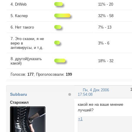
DrWeb
11% - 20
Каспер
32% - 58
Нет такого
7% - 13
Это сказки, я не
верю в
3% - 6
антивирусы, и т.д.
другой(указать
18% - 32
какой)
Голосов:
177
;
Проголосовали:
199
Пн, 4 Дек 2006
Subbaru
17:54:08
Cтарожил
какой же на ваше мнение
лучший?
+1