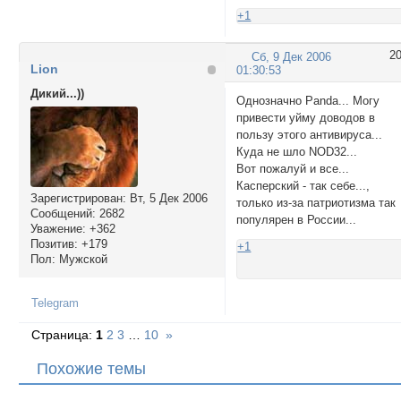
+1
2
Сб, 9 Дек 2006
Lion
01:30:53
Дикий...))
Однозначно Panda... Могу
привести уйму доводов в
пользу этого антивируса...
Куда не шло NOD32...
Вот пожалуй и все...
Касперский - так себе...,
Зарегистрирован
: Вт, 5 Дек 2006
только из-за патриотизма так
Сообщений:
2682
популярен в России...
Уважение:
+362
Позитив:
+179
+1
Пол:
Мужской
Telegram
Страница:
1
2
3
…
10
»
Похожие темы