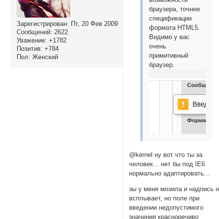
браузера, точнее
спецификации
Зарегистрирован
: Пт, 20 Фев 2009
формата HTML5.
Сообщений:
2622
Видимо у вас
Уважение:
+1782
очень
Позитив:
+784
примитивный
Пол:
Женский
браузер.
@kernel ну вот что ты за
человек... нет бы под IE6
нормально адаптировать...
зы у меня мозила и надпись 
всплывает, но поле при
введении недопустимого
значения красноречиво