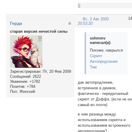
0
1
Вс, 2 Авг 2020
Герда
20:53:20
старая версия нечистой силы
sshmmv
написал(а):
Похоже, накрылся
Cкрипт
Автопродления
Тем
Зарегистрирован
: Пт, 20 Фев 2009
Сообщений:
2622
Уважение:
+1782
дак автопродление,
Позитив:
+784
встроенное в движок,
Пол:
Женский
фактически - переделанный
скрипт от Дэффа. (если не он
самый во плоти)
в чем разница между
использованием скрипта и
использованием встроенного
автопродления?