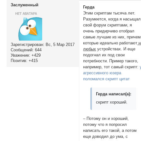
Заслуженный
Герда
Этим скриптам тысяча лет.
Разумеется, когда я насыщал
свой форум скриптами, я
очень придирчиво отобрал
самые лучшие из них, причем
которые идеально работают
н
Зарегистрирован
: Вс, 5 Мар 2017
любых
устройствах. И еще
Сообщений:
644
подогнал их под свои
Уважение:
+429
Позитив:
+415
потребности. Пример такого,
например, тот самый скрипт:
агрессивного юзера
поломался скрипт цитат
Герда написал(а):
скрипт хороший.
– Потому он и хороший,
потому что я попросил
написать его такой, а потом
еще доводил до ума, с