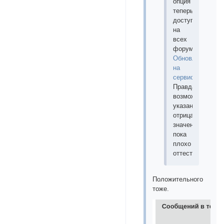
опция
теперь
доступна
на
всех
форумах
Обновления
на
сервисе
Правда,
возможность
указания
отрицательного
значения
пока
плохо
оттестирована.
Положительного
тоже.