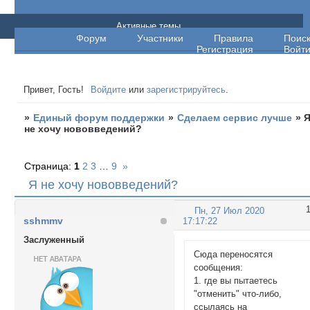
Единый форум поддержки
Активные темы
Форум
Участники
Правила
Поис
Регистрация
Войт
Привет, Гость!
Войдите
или
зарегистрируйтесь
.
»
Единый форум поддержки
»
Сделаем сервис лучше
»
не хочу нововведений?
Страница:
1
2
3
…
9
»
Я не хочу нововведений?
Пн, 27 Июл 2020
sshmmv
17:17:22
Заслуженный
Сюда переносятся
сообщения:
1. где вы пытаетесь
"отменить" что-либо,
ссылаясь на