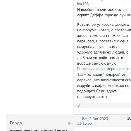
id=168
И вообще, я считаю, что
скрипт Деффа
гораздо
лучше
Кстати, регулировка шрифта
на форуме, которую постави
здесь, тоже фигня. Я их все
перебрал, и поставил у себя
самую лучшую – самую
удобную (для всех людей, с
любыми устройствами), и
вообще самую-самую:
Регулировка размера шрифта
Так что, такой "подарок" от
сервиса, без возможности его
вырубить нафиг, мне тоже не
подойдет! Если вдруг
планируется это.
0
1
Вс, 2 Авг 2020
Герда
21:15:56
старая версия нечистой силы