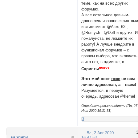
теме, как на всех других
форумах.
А все остальное давным-
давно реализовано скриптам
и стилями от @Alex_63 ,
@Romych , @Deff и других. И
пожалуйста, не ломайте их
работу! А лучше внедрите в
функционал форумов – с
правом выбора, что включать
а что нет, в админке, в
новое
Скрипты
.
Этот мой пост
тоже
не вам
лично адресован, а – всем!
Разумеется, в первую
очередь, адресован @kernel
Отредактировано sshmmv (Пн, 27
Июл 2020 19:31:31)
0
Вс, 2 Авг 2020
sshmmv
16:47:53