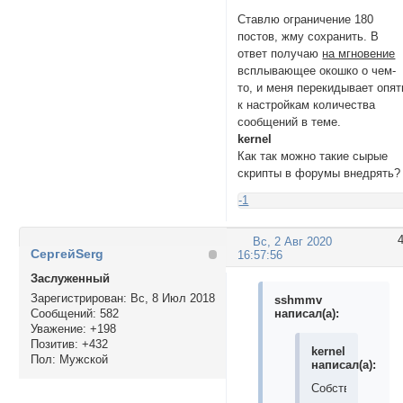
Ставлю ограничение 180
постов, жму сохранить. В
ответ получаю
на мгновение
всплывающее окошко о чем-
то, и меня перекидывает опят
к настройкам количества
сообщений в теме.
kernel
Как так можно такие сырые
скрипты в форумы внедрять?
-1
Вс, 2 Авг 2020
СергейSerg
16:57:56
Заслуженный
Зарегистрирован
: Вс, 8 Июл 2018
sshmmv
написал(а):
Сообщений:
582
Уважение:
+198
Позитив:
+432
kernel
Пол:
Мужской
написал(а):
Собственно,