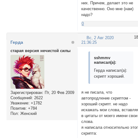
них. Причем, делает это не
качественно. Оно мне (нам)
надо?
0
1
Вс, 2 Авг 2020
Герда
21:36:25
старая версия нечистой силы
sshmmv
написал(а):
Герда написал(а):
скрипт хороший.
я не писала, что
Зарегистрирован
: Пт, 20 Фев 2009
Сообщений:
2622
автопродление скриптом -
Уважение:
+1782
хороший скрипт. не надо
Позитив:
+784
искажать мои слова, вставля
Пол:
Женский
в цитаты от моего имени свои
слова.
я написала относительно это
скрипта: