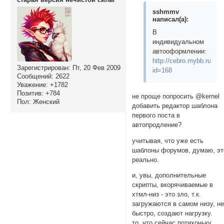
sshmmv
написал(а):
В
индивидуальном
автооформлении:
http://cebro.mybb.ru/vie
Зарегистрирован
: Пт, 20 Фев 2009
id=168
Сообщений:
2622
Уважение:
+1782
Позитив:
+784
не проще попросить @kernel
Пол:
Женский
добавить редактор шаблона
первого поста в
автопродление?
учитывая, что уже есть
шаблоны форумов, думаю, эт
реально.
и, увы, дополнительные
скрипты, вкорячиваемые в
хтмл-низ - это зло, т.к.
загружаются в самом низу, н
быстро, создают нагрузку.
то, что сейчас потихоньку