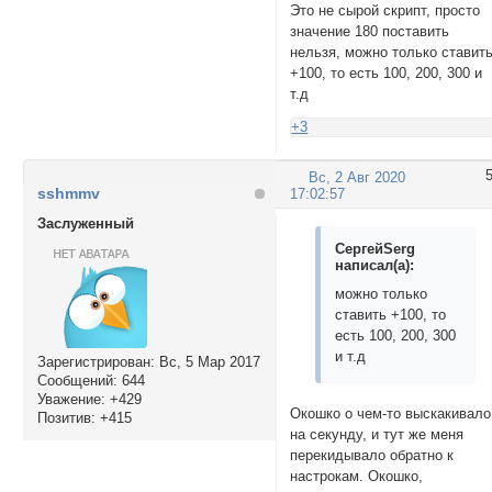
Это не сырой скрипт, просто
значение 180 поставить
нельзя, можно только ставит
+100, то есть 100, 200, 300 и
т.д
+3
Вс, 2 Авг 2020
sshmmv
17:02:57
Заслуженный
СергейSerg
написал(а):
можно только
ставить +100, то
есть 100, 200, 300
и т.д
Зарегистрирован
: Вс, 5 Мар 2017
Сообщений:
644
Уважение:
+429
Окошко о чем-то выскакивало
Позитив:
+415
на секунду, и тут же меня
перекидывало обратно к
настрокам. Окошко,