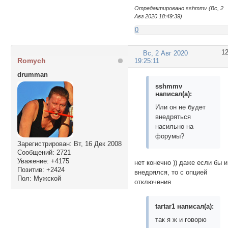
Отредактировано sshmmv (Вс, 2
Авг 2020 18:49:39)
0
1
Вс, 2 Авг 2020
Romych
19:25:11
drumman
sshmmv
написал(а):
Или он не будет
внедряться
насильно на
форумы?
Зарегистрирован
: Вт, 16 Дек 2008
Сообщений:
2721
Уважение:
+4175
нет конечно )) даже если бы и
Позитив:
+2424
внедрялся, то с опцией
Пол:
Мужской
отключения
tartar1 написал(а):
так я ж и говорю