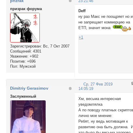
prizrak
23:21:46
призрак форума
Deff
ну раз Макс не поощряет но и
не запрещает коммерцию на
ЕТП, значит мона
+1
Зарегистрирован
: Вс, 7 Окт 2007
Сообщений:
4301
Уважение:
+902
Позитив:
+696
Пол:
Мужской
Ср, 27 Фев 2019
Dimitriy Gerasimov
14:05:19
Заслуженный
Хм, весьма интересная
уведомлялка
А по поводу платных скрипто
лично мое мнение:
Ребят, ну ведь мотивация к
развитию она быть должна. 
это было бы весьма здорово,