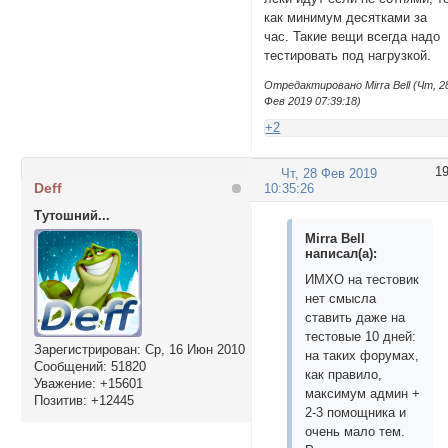
как минимум десятками за
час. Такие вещи всегда надо
тестировать под нагрузкой.
Отредактировано Mirra Bell (Чт, 2
Фев 2019 07:39:18)
+2
1
Чт, 28 Фев 2019
Deff
10:35:26
Тутошний...
Mirra Bell
написал(а):
ИМХО на тестовик
нет смысла
ставить даже на
тестовые 10 дней:
Зарегистрирован
: Ср, 16 Июн 2010
на таких форумах,
Сообщений:
51820
как правило,
Уважение:
+15601
максимум админ +
Позитив:
+12445
2-3 помощника и
очень мало тем.