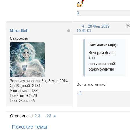
0
2
Чт, 28 Фев 2019
Mirra Bell
10:41:01
Cтарожил
Deff написал(а):
Вечером более
100
пользователей
одномоментно
Зарегистрирован
: Чт, 3 Апр 2014
Вот это отлично!
Сообщений:
2184
Уважение:
+1882
+2
Позитив:
+2478
Пол:
Женский
Страница:
1
2
3
…
23
»
Похожие темы