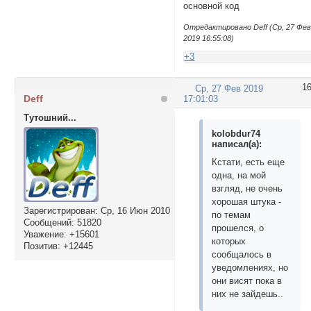
основной код
Отредактировано Deff (Ср, 27 Фе
2019 16:55:08)
+3
1
Ср, 27 Фев 2019
Deff
17:01:03
Тутошний...
kolobdur74
написал(а):
Кстати, есть еще
одна, на мой
взгляд, не очень
хорошая штука -
Зарегистрирован
: Ср, 16 Июн 2010
по темам
Сообщений:
51820
прошелся, о
Уважение:
+15601
которых
Позитив:
+12445
сообщалось в
уведомлениях, но
они висят пока в
них не зайдешь..