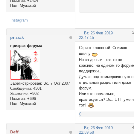
Позитив:
+2424
Пол:
Мужской
Instagram
Вт, 26 Фев 2019
prizrak
22:47:15
призрак форума
Скрипт классный. Снимаю
шляпу
Но за деньги.. как то не
красиво, на едином то форум
поддержки..
Думаю под коммерцию нужно
отдельный раздел или даже
Зарегистрирован
: Вс, 7 Окт 2007
форум.
Сообщений:
4301
Уважение:
+902
Или это нормально,
Позитив:
+696
практикуется? Эх.. ЕТП уже н
Пол:
Мужской
тот!
0
Вт, 26 Фев 2019
Deff
22:59:58