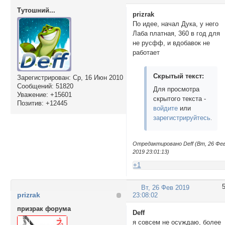
Тутошний...
prizrak
По идее, начал Дука, у него
Лаба платная, 360 в год для
не русфф, и вдобавок не
работает
Скрытый текст:
Зарегистрирован
: Ср, 16 Июн 2010
Сообщений:
51820
Для просмотра
Уважение:
+15601
скрытого текста -
Позитив:
+12445
войдите
или
зарегистрируйтесь
.
Отредактировано Deff (Вт, 26 Фе
2019 23:01:13)
+1
Вт, 26 Фев 2019
prizrak
23:08:02
призрак форума
Deff
я совсем не осуждаю, более