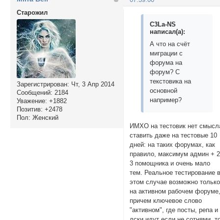
Cтарожил
C3La-NS
написал(а):
А что на счёт
миграции с
форума на
форум? С
текстовика на
Зарегистрирован
: Чт, 3 Апр 2014
основной
Сообщений:
2184
например?
Уважение:
+1882
Позитив:
+2478
Пол:
Женский
ИМХО на тестовик нет смысл
ставить даже на тестовые 10
дней: на таких форумах, как
правило, максимум админ + 2
3 помощника и очень мало
тем. Реальное тестирование 
этом случае возможно тольк
на активном рабочем форуме
причем ключевое слово
"активном", где посты, репа и
лски идут если не сотнями, т