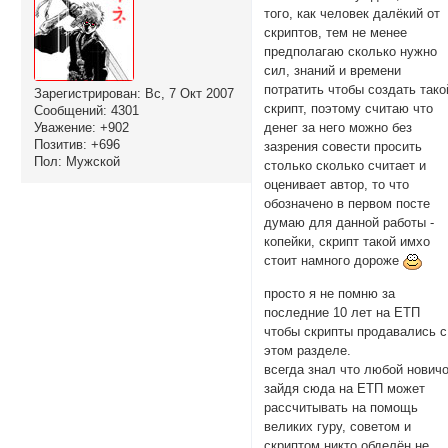
того, как человек далёкий от
скриптов, тем не менее
предполагаю сколько нужно
сил, знаний и времени
потратить чтобы создать тако
Зарегистрирован
: Вс, 7 Окт 2007
скрипт, поэтому считаю что
Сообщений:
4301
денег за него можно без
Уважение:
+902
Позитив:
+696
зазрения совести просить
Пол:
Мужской
столько сколько считает и
оценивает автор, то что
обозначено в первом посте
думаю для данной работы -
копейки, скрипт такой имхо
стоит намного дороже
просто я не помню за
последние 10 лет на ЕТП
чтобы скрипты продавались с
этом разделе.
всегда знал что любой нович
зайдя сюда на ЕТП может
рассчитывать на помощь
великих гуру, советом и
скриптом никто обделён не