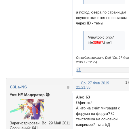
а поход юзера по страницам
осуществляется по ссылкам
через ID - темы
/viewtopic.php?
id=
38567
&p=1
Отредактировано Deff (Ср, 27 Фе
2019 17:12:25)
+1
1
Ср, 27 Фев 2019
C3La-NS
21:21:35
Уже НЕ Модератор 😈
Alex_63
Офигеть!
А что на счёт миграции с
форума на форум? С
текстовика на основной
Зарегистрирован
: Вс, 29 Май 2011
например? Ты в БД
Сообщений:
641