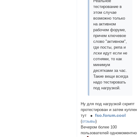
Реальное
тестирование в
этом случае
возможно только
на активном
рабочем форуме,
причем ключевое
слово "активном",
где посты, репа и
лски идут если не
сотнями, то как
минимум
десятками за час.
Такие вещи всегда
надо тестировать
под нагрузкой.
Ну для под нагрузкой скрипт
протестирован и затем купле
fso.forum.cool
тут ●
(
отзывы
)
Вечером более 100
пользователей одномоментн