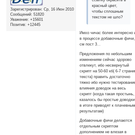
красный цвет,
Зарегистрирован
: Ср, 16 Июн 2010
чтобы сплошным
Сообщений:
51820
текстом не шло?
Уважение:
+15601
Позитив:
+12445
Имхо чичас более интересно 
в процессе добавочные фичи
см пост 3...
Предложения по небольшим
изменениям сейчас здорово
отвлекут, ибо несвернутый
скрипт на 50-60 кб( 6-7 страни
текста) править достаточно
тяжко ибо нужно тестировани
влияния доводок на весь
скрипт (когда такая простынь,
казалось бы простые доводки
в итоге приводят к плачевны
результатам)
Добавочные фичи делаются
отдельным скриптом
дополнением не влезая в