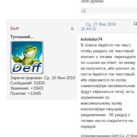
3500 рублей
+1
1
Ср, 27 Фев 2019
Deff
16:44:15
Тутошний...
kolobdur74
В ответе берётся ток текст,
чтобы увидеть не текстовый
контент с тегами переходите
по ссылке на ответ, по иному
не получится, ибо контент из
поста берётся ток текстовый,
Зарегистрирован
: Ср, 16 Июн 2010
ибо обрезается по колву
Сообщений:
51820
символов(при несимвольном
Уважение:
+15601
будут обрезаться теги), есть
Позитив:
+12445
ограничение по
максимальному колву
контента(при текущем
уведомлении - 50 уведо) с
тегами число сократится на
порядок
Отредактировано Deff (Ср, 27 Фе