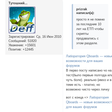
Тутошний...
prizrak
написал(а):
просто я не помню
за последние 10
лет на ЕТП чтобы
скрипты
Зарегистрирован
: Ср, 16 Июн 2010
продавались с
Сообщений:
51820
этом разделе.
Уважение:
+15601
Позитив:
+12445
Лаборатория Qboards — новы
возможности для ваших
форумов
В перво посту написано чо на
тест(было первые полгода ил
чуть боле). реально (имхо и в
теме есть - платно, но
возможно чисто через личку
вот с конца =>
Лаборатория
Qboards — новые возможност
для ваших форумов