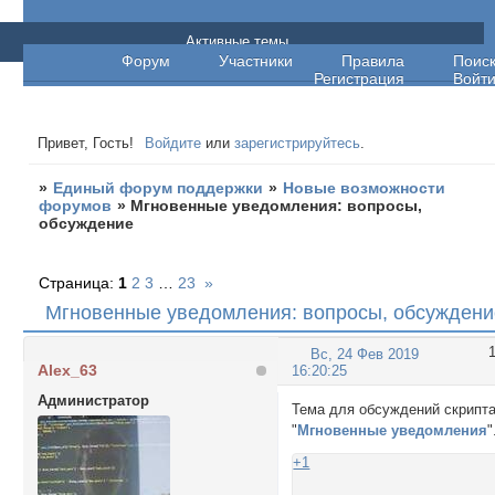
Единый форум поддержки
Активные темы
Форум
Участники
Правила
Поис
Регистрация
Войт
Привет, Гость!
Войдите
или
зарегистрируйтесь
.
»
Единый форум поддержки
»
Новые возможности
форумов
»
Мгновенные уведомления: вопросы,
обсуждение
Страница:
1
2
3
…
23
»
Мгновенные уведомления: вопросы, обсуждени
Вс, 24 Фев 2019
Alex_63
16:20:25
Администратор
Тема для обсуждений скрипт
"
Мгновенные уведомления
"
+1