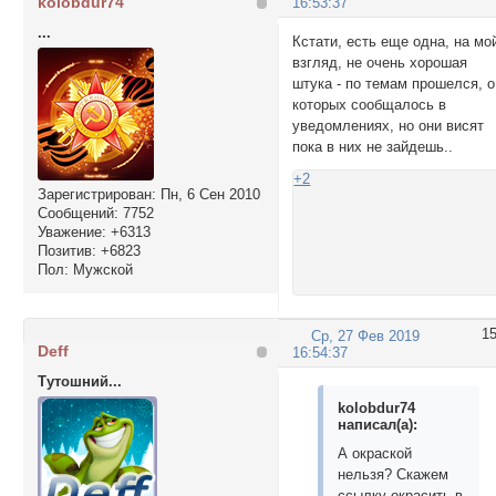
kolobdur74
16:53:37
...
Кстати, есть еще одна, на мо
взгляд, не очень хорошая
штука - по темам прошелся, о
которых сообщалось в
уведомлениях, но они висят
пока в них не зайдешь..
+2
Зарегистрирован
: Пн, 6 Сен 2010
Сообщений:
7752
Уважение:
+6313
Позитив:
+6823
Пол:
Мужской
1
Ср, 27 Фев 2019
Deff
16:54:37
Тутошний...
kolobdur74
написал(а):
А окраской
нельзя? Скажем
ссылку окрасить в