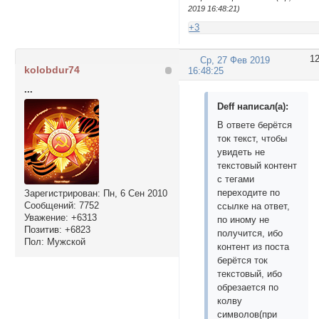
2019 16:48:21)
+3
1
Ср, 27 Фев 2019
kolobdur74
16:48:25
...
Deff написал(а):
В ответе берётся
ток текст, чтобы
увидеть не
текстовый контент
с тегами
переходите по
Зарегистрирован
: Пн, 6 Сен 2010
Сообщений:
7752
ссылке на ответ,
Уважение:
+6313
по иному не
Позитив:
+6823
получится, ибо
Пол:
Мужской
контент из поста
берётся ток
текстовый, ибо
обрезается по
колву
символов(при