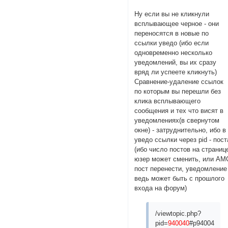
Ну если вы не кликнули
всплывающее черное - они
переносятся в новые по
ссылки уведо (ибо если
одновременно несколько
уведомлений, вы их сразу
вряд ли успеете кликнуть)
Сравнение-удаление ссылок
по которым вы перешли без
клика всплывающего
сообщения и тех что висят в
уведомлениях(в свернутом
окне) - затруднительно, ибо в
уведо ссылки через pid - пост
(ибо число постов на страниц
юзер может сменить, или АМ
пост перенести, уведомление
ведь может быть с прошлого
входа на форум)
/viewtopic.php?
pid=
940040
#p940040