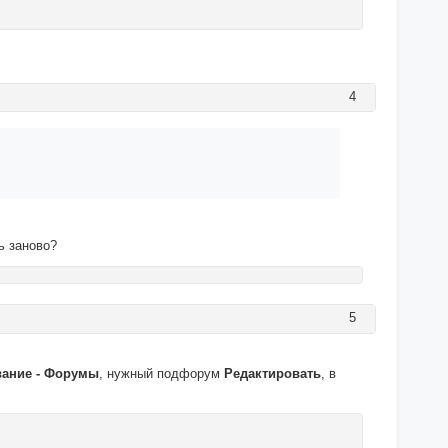
4
ь заново?
5
ание - Форумы
, нужный подфорум
Редактировать
, в