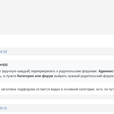
04:59
л(а):
т (вручную каждый) переприкрепить к родительским форумам:
Админис
ь
, в пункте
Категория или форум
выбрать нужный родительский форум
 заголовок подфорума остается виден в основной категории, есть ли пу
09:10