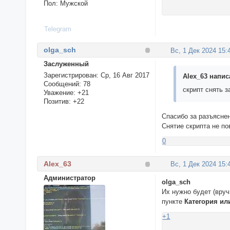
Пол:
Мужской
Telegram
olga_sch
Вс, 1 Дек 2024 15:
Заслуженный
Зарегистрирован
: Ср, 16 Авг 2017
Alex_63 написа
Сообщений:
78
скрипт снять 
Уважение:
+21
Позитив:
+22
Спасибо за разъясне
Снятие скрипта не п
0
Alex_63
Вс, 1 Дек 2024 15:
Администратор
olga_sch
Их нужно будет (вру
пункте
Категория и
+1