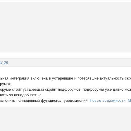
37:28
ьная интеграция включена в устаревшие и потерявшие актуальность скр
румах.
оруме стоит устаревший скрипт подфорумов, подфорумы уже давно мож
 снять за ненадобностью.
одключить полноценный функционал уведомлений:
Новые возможности: 