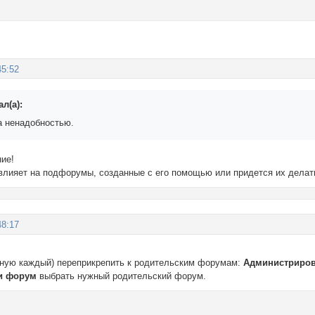
45:52
л(а):
за ненадобностью.
ние!
овлияет на подфорумы, созданные с его помощью или придется их делат
48:17
чную каждый) переприкрепить к родительским форумам:
Администриров
ли форум
выбрать нужный родительский форум.