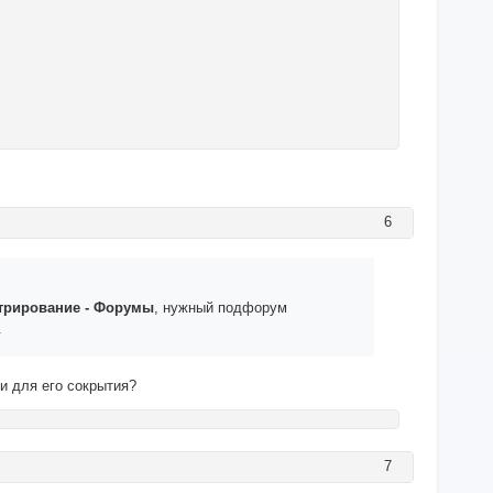
6
трирование - Форумы
, нужный подфорум
.
ти для его сокрытия?
7