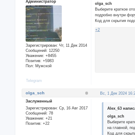
Администратор
olga_sch
Выберите краткое о
подробно внутри фор
Код для скрытия под
+2
Зарегистрирован
: Чт, 11 Дек 2014
Сообщений:
12250
Уважение:
+8455
Позитив:
+5983
Пол:
Мужской
Telegram
olga_sch
Вс, 1 Дек 2024 16:
Заслуженный
Зарегистрирован
: Ср, 16 Авг 2017
Alex_63 написа
Сообщений:
78
olga_sch
Уважение:
+21
Выберите крат
Позитив:
+22
на главной, п
Код для скрыт