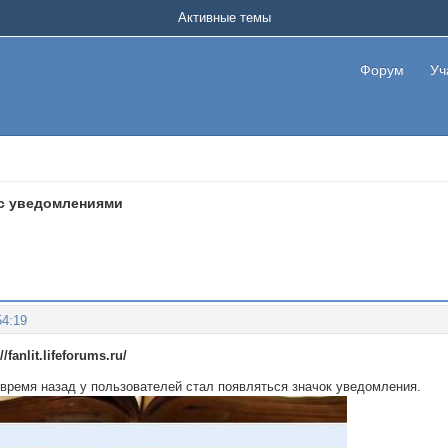
Активные темы
Форум
Уч
с уведомлениями
54:19
fanlit.lifeforums.ru/
 время назад у пользователей стал появляться значок уведомления.