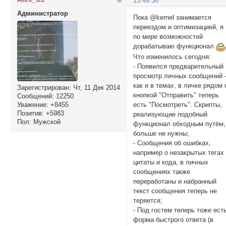
13:49:36
Администратор
Пока @kernel занимается
переездом и оптимизацией, я
по мере возможностей
дорабатываю функционал
Что изменилось сегодня:
- Появился предварительный
просмотр личных сообщений 
как и в темах, в личке рядом 
Зарегистрирован
: Чт, 11 Дек 2014
кнопкой "Отправить" теперь
Сообщений:
12250
Уважение:
+8455
есть "Посмотреть". Скрипты,
Позитив:
+5983
реализующие подобный
Пол:
Мужской
функционал обходным путём,
больше не нужны;
- Сообщения об ошибках,
например о незакрытых тегах
цитаты и кода, в личных
сообщениях также
переработаны и набранный
текст сообщения теперь не
теряется;
- Под гостем теперь тоже ест
форма быстрого ответа (в