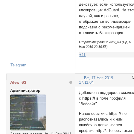
действует, если используетс
блокировщик AdGuard. На это
случай, как и раньше,
отображается всплывающая
подсказка с рекомендацией
отключить блокировщик.
Отредактировано Alex_63 (Ср, 6
Ноя 2019 22:19:55)
+11
Telegram
Вс, 17 Ноя 2019
Alex_63
17:11:04
Администратор
Добавлена поддержка ссыло
с
https://
в поле профиля
"Вебсайт".
Ранее ссылки с https:// не
распознавались и к ним
ошибочно дописывался
префикс http://. Теперь такие