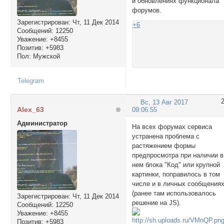
и обновлениях функционала
форумов.
Зарегистрирован
: Чт, 11 Дек 2014
+6
Сообщений:
12250
Уважение:
+8455
Позитив:
+5983
Пол:
Мужской
Telegram
Вс, 13 Авг 2017
Alex_63
09:06:55
Администратор
На всех форумах сервиса
устранена проблема с
растяжением формы
предпросмотра при наличии в
нем блока "Код" или крупной
картинки, поправилось в том
числе и в личных сообщения
(ранее там использовалось
Зарегистрирован
: Чт, 11 Дек 2014
решение на JS).
Сообщений:
12250
Уважение:
+8455
Позитив:
+5983