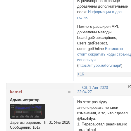
В javascript на странице
добавлены дополнительные
поля:
Информация о доп.
полях
Немного расширен API,
добавлены методы
board.getSubscriptions,
users.getRespect,
users.getOnline
Возможно
стоит сократить коды страниц
используя ....
(
https://mybb.ru/forumapi/
)
+16
1
Сб, 1 Авг 2020
kernel
22:04:27
Администратор
На этот раз буду
аннонсировать не свои
изменения, а то, что сделал
@kozhilya.
Зарегистрирован
: Пт, 31 Янв 2020
1. Переработал реализацию
Сообщений:
1617
тега [aling].