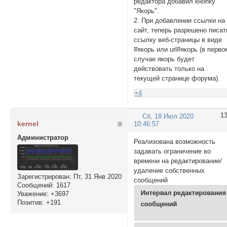
редактора добавил кнопку
"Якорь".
2. При добавлении ссылки на
сайт, теперь разрешено писат
ссылку веб-страницы в виде
#якорь или url#якорь (в перво
случае якорь будет
действовать только на
текущей странице форума).
+4
1
Сб, 18 Июл 2020
kernel
10:46:57
Администратор
Реализована возможность
задавать ограничение во
времени на редактирование/
удаление собственных
Зарегистрирован
: Пт, 31 Янв 2020
сообщений
Сообщений:
1617
Уважение:
+3697
Позитив:
+191