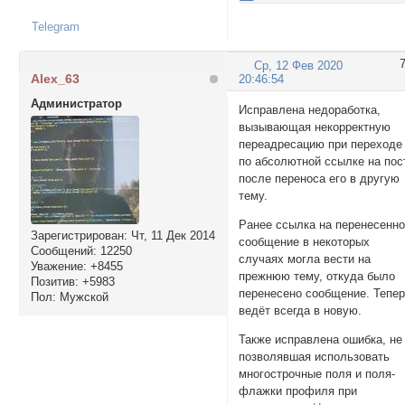
Telegram
Ср, 12 Фев 2020
Alex_63
20:46:54
Администратор
Исправлена недоработка,
вызывающая некорректную
переадресацию при переходе
по абсолютной ссылке на пос
после переноса его в другую
тему.
Ранее ссылка на перенесенн
Зарегистрирован
: Чт, 11 Дек 2014
сообщение в некоторых
Сообщений:
12250
случаях могла вести на
Уважение:
+8455
прежнюю тему, откуда было
Позитив:
+5983
перенесено сообщение. Тепе
Пол:
Мужской
ведёт всегда в новую.
Также исправлена ошибка, не
позволявшая использовать
многострочные поля и поля-
флажки профиля при