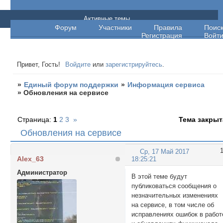
Единый форум поддержки
Активные темы
Форум
Участники
Правила
Поис
Регистрация
Войт
Привет, Гость!
Войдите
или
зарегистрируйтесь
.
»
Единый форум поддержки
»
Информация сервиса
»
Обновления на сервисе
Страница:
1
2
3
»
Тема закрыт
Обновления на сервисе
Ср, 17 Май 2017
Alex_63
18:25:21
Администратор
В этой теме будут
публиковаться сообщения о
незначительных изменениях
на сервисе, в том числе об
исправлениях ошибок в работ