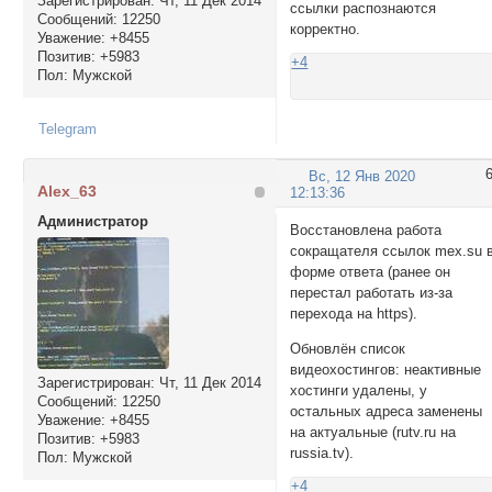
Зарегистрирован
: Чт, 11 Дек 2014
ссылки распознаются
Сообщений:
12250
корректно.
Уважение:
+8455
Позитив:
+5983
+4
Пол:
Мужской
Telegram
Вс, 12 Янв 2020
Alex_63
12:13:36
Администратор
Восстановлена работа
сокращателя ссылок mex.su 
форме ответа (ранее он
перестал работать из-за
перехода на https).
Обновлён список
видеохостингов: неактивные
Зарегистрирован
: Чт, 11 Дек 2014
хостинги удалены, у
Сообщений:
12250
остальных адреса заменены
Уважение:
+8455
на актуальные (rutv.ru на
Позитив:
+5983
russia.tv).
Пол:
Мужской
+4