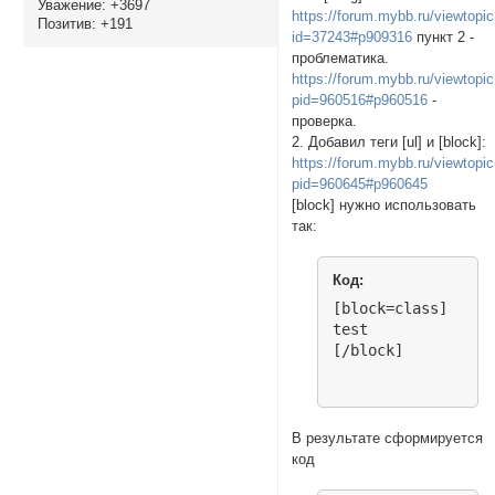
Уважение:
+3697
https://forum.mybb.ru/viewtopi
Позитив:
+191
id=37243#p909316
пункт 2 -
проблематика.
https://forum.mybb.ru/viewtopi
pid=960516#p960516
-
проверка.
2. Добавил теги [ul] и [block]:
https://forum.mybb.ru/viewtopi
pid=960645#p960645
[block] нужно использовать
так:
Код:
[block=class]

test

[/block]
В результате сформируется
код