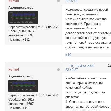
kernel
21:07:01
Администратор
Реализовал создание новой
темы при достижении
максимального количества
сообщений. При этом в
Зарегистрирован
: Пт, 31 Янв 2020
переполненной теме
Сообщений:
1617
добавляется пост от системы
Уважение:
+3697
со ссылкой на следующую
Позитив:
+191
тему. В новой теме ссылка на
старую тему в первом посте.
+10
1
Чт, 16 Июл 2020
kernel
22:40:27
Администратор
Чтобы избежать некоторых
ошибок при накатывании
изменений сейчас
используется следующая
Зарегистрирован
: Пт, 31 Янв 2020
система:
Сообщений:
1617
1. Сначала все изменения
Уважение:
+3697
вносятся на тестовый форум,
Позитив:
+191