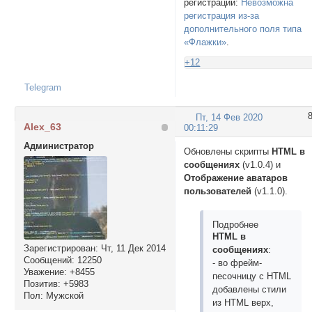
регистрации:
Невозможна
регистрация из-за
дополнительного поля типа
«Флажки»
.
+12
Telegram
Пт, 14 Фев 2020
Alex_63
00:11:29
Администратор
Обновлены скрипты
HTML в
сообщениях
(v1.0.4) и
Отображение аватаров
пользователей
(v1.1.0).
Подробнее
HTML в
Зарегистрирован
: Чт, 11 Дек 2014
сообщениях
:
Сообщений:
12250
- во фрейм-
Уважение:
+8455
песочницу с HTML
Позитив:
+5983
добавлены стили
Пол:
Мужской
из HTML верх,