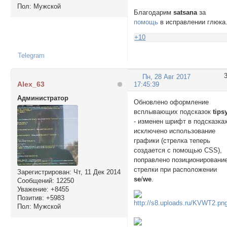
Пол:
Мужской
Благодарим
satsana
за
помощь
в исправлении глюка
+10
Telegram
Пн, 28 Авг 2017
Alex_63
17:45:39
Администратор
Обновлено оформление
всплывающих подсказок
tips
- изменен шрифт в подсказках
исключено использование
графики (стрелка теперь
создается с помощью CSS),
поправлено позиционировани
стрелки при расположении
Зарегистрирован
: Чт, 11 Дек 2014
se
/
we
.
Сообщений:
12250
Уважение:
+8455
Позитив:
+5983
Пол:
Мужской