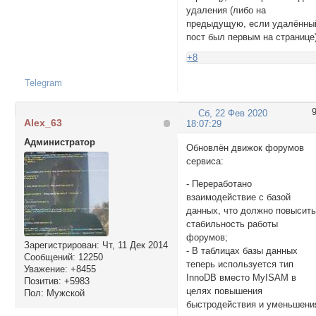
удаления (либо на
предыдущую, если удалённы
пост был первым на странице)
+8
Telegram
Сб, 22 Фев 2020
Alex_63
18:07:29
Администратор
Обновлён движок форумов
сервиса:
- Переработано
взаимодействие с базой
данных, что должно повысит
стабильность работы
форумов;
Зарегистрирован
: Чт, 11 Дек 2014
- В таблицах базы данных
Сообщений:
12250
теперь используется тип
Уважение:
+8455
InnoDB вместо MyISAM в
Позитив:
+5983
целях повышения
Пол:
Мужской
быстродействия и уменьшени