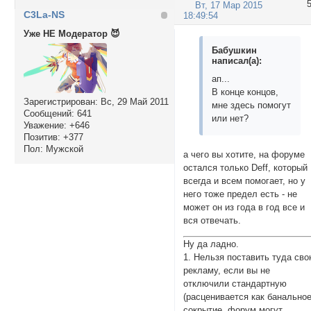
Вт, 17 Мар 2015
C3La-NS
18:49:54
Уже НЕ Модератор 😈
Бабушкин
написал(а):
ап...
В конце концов,
Зарегистрирован
: Вс, 29 Май 2011
мне здесь помогут
Сообщений:
641
или нет?
Уважение:
+646
Позитив:
+377
Пол:
Мужской
а чего вы хотите, на форуме
остался только Deff, который
всегда и всем помогает, но у
него тоже предел есть - не
может он из года в год все и
вся отвечать.
Ну да ладно.
1. Нельзя поставить туда св
рекламу, если вы не
отключили стандартную
(расценивается как банально
сокрытие, форум могут