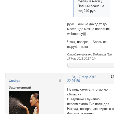
рублей в месяц
Полный сеанс на
год 240 руб
руки... они не доходят до
места, где можно пополнить
webmoney)))
Чтож, поверю... Авось не
вырубят пока
Отредактировано Бабушкин (Вт,
17 Мар 2015 20:57:03)
0
1
Вт, 17 Мар 2015
Lusiya
22:01:50
Заслуженный
Не подскажите, что могло
сбиться?
В Админке случайно
переключила Тип поля для
Наград, возвращаю обратно н
Флажки, а лампа