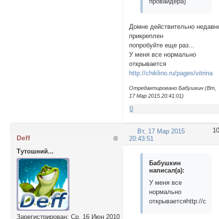
провайдера)
Домне действительно недавн
прикреплен
попробуйте еще раз...
У меня все нормально
открывается
http://chiklino.ru/pages/vitrina
Отредактировано Бабушкин (Вт,
17 Мар 2015 20:41:01)
0
1
Вт, 17 Мар 2015
Deff
20:43:51
Тутошний...
Бабушкин
написал(а):
У меня все
нормально
открываетсяhttp://chikli
Зарегистрирован
: Ср, 16 Июн 2010