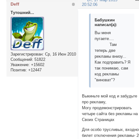
Deff
20:52:06
Тутошний...
Бабушкин
написал(а):
Вы меня
пугаете....
Там
теперь две
Зарегистрирован
: Ср, 16 Июн 2010
рекламы внизу...
Сообщений:
51822
Как подправить? Я
Уважение:
+15602
так понимаю, сам
Позитив:
+12447
код рекламы
"виноват"?
Выкиньте мой код и забудьте
про рекламу,
Могу продемонстрировать
четыре сайта без рекламы на
Своих Страницах
Для особо трусливых, входно
билет отключения рекламы- 2