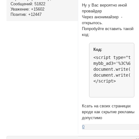
Сообщений:
51822
Ну у Вас вероятно иной
Уважение:
+15602
провайдер
Позитив:
+12447
Через анонимайзер -
открылось.
Попробуйте вставить такой
код:
Код:
<script type="text
mybb_ad3='%3C%69%6
document.write(une
document.write(une
</script>
Ксать на своих страницах
вроде как скрытие рекламы
допустимо
0