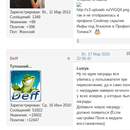
Зарегистрирован
: Вс, 11 Мар 2012
так и не отобразилась в
Сообщений:
1349
профиле Cпойлер cкрытия
Уважение:
+88
Инфы под N-кнопок в Профил
Позитив:
+398
Топика?!
Пол:
Женский
0
1
Вт, 17 Мар 2015
Deff
22:06:42
Тутошний...
Lusiya
Ну по идее награды все
убились у пользователя при
переключении, да и само пол
с наградами наверно исчезло
у всех юзеров, у которых был
награды
Зарегистрирован
: Ср, 16 Июн 2010
Добавьте новую награду -
Сообщений:
51822
должно появиться (Если
Уважение:
+15602
настройки Поля и медали
Позитив:
+12447
восстановлены)