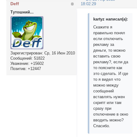
Deff
18:02:29
Тутошний...
kartyz написал(а):
Скажите я
правильно понял
если отключить
рекламу за
деньги, то можно
Зарегистрирован
: Ср, 16 Июн 2010
вставить свою
Сообщений:
51822
рекламу?, если да
Уважение:
+15602
то поясните как
Позитив:
+12447
это сделать. И где
то я видел что
можно между
сообщений
вставлять нужен
скрипт или там
сразу при
отключение в окно
вводить можно?
Спасибо.