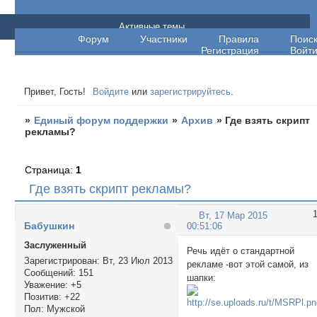
Единый форум поддержки
Активные темы
Форум
Участники
Правила
Поис
Регистрация
Войт
Привет, Гость!
Войдите
или
зарегистрируйтесь
.
»
Единый форум поддержки
»
Архив
»
Где взять скрипт
рекламы?
Страница:
1
Где взять скрипт рекламы?
Вт, 17 Мар 2015
Бабушкин
00:51:06
Заслуженный
Речь идёт о стандартной
Зарегистрирован
: Вт, 23 Июл 2013
рекламе -вот этой самой, из
Сообщений:
151
шапки:
Уважение:
+5
Позитив:
+22
Пол:
Мужской