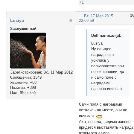
+1
1
Вт, 17 Мар 2015
Lusiya
22:09:59
Заслуженный
Deff написал(а):
Lusiya
Ну по идее
награды все
убились у
пользователя при
переключении, да
Зарегистрирован
: Вс, 11 Мар 2012
Сообщений:
1349
и само поле с
Уважение:
+88
наградами
Позитив:
+398
наверно исчезло
Пол:
Женский
Сами поля с наградами
остались на месте, они не
исчезли.
Аха, поняла, видимо заново
придется выставлять награды
чтобы эта лампа