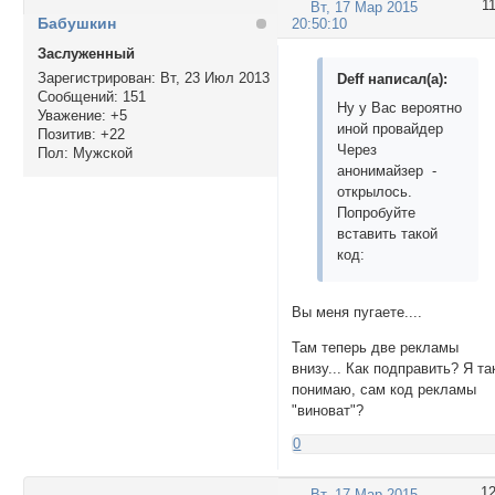
1
Вт, 17 Мар 2015
Бабушкин
20:50:10
Заслуженный
Зарегистрирован
: Вт, 23 Июл 2013
Deff написал(а):
Сообщений:
151
Ну у Вас вероятно
Уважение:
+5
иной провайдер
Позитив:
+22
Через
Пол:
Мужской
анонимайзер -
открылось.
Попробуйте
вставить такой
код:
Вы меня пугаете....
Там теперь две рекламы
внизу... Как подправить? Я та
понимаю, сам код рекламы
"виноват"?
0
1
Вт, 17 Мар 2015