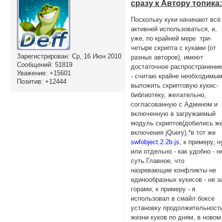
сразу к Автору топика
Поскольку куки начинают всё
активней использоваться, и,
уже, по крайней мере три-
четыре скрипта с куками (от
Зарегистрирован
: Ср, 16 Июн 2010
разных авторов), имеют
Сообщений:
51819
достаточное распространение
Уважение:
+15601
- считаю крайне необходимы
Позитив:
+12444
выложить скриптовую кукис-
библиотеку, желательно,
согласованную с Админом и
включенную в загружаемый
модуль скриптов(добились ж
включения jQuery),*в тот же
swfobject.2.2b.js
, к примеру, н
или отдельно - как удобно - н
суть.Главное, что
назревающие конфликты не
единообразных кукисов - не з
горами, к примеру - я
использовал в смайл боксе
установку продолжительност
жизни куков по дням, в новом