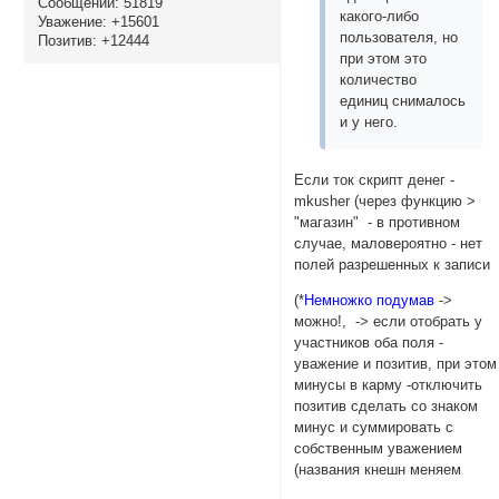
Сообщений:
51819
какого-либо
Уважение:
+15601
пользователя, но
Позитив:
+12444
при этом это
количество
единиц снималось
и у него.
Если ток скрипт денег -
mkusher (через функцию >
"магазин" - в противном
случае, маловероятно - нет
полей разрешенных к записи
(*
Немножко подумав
->
можно!, -> если отобрать у
участников оба поля -
уважение и позитив, при этом
минусы в карму -отключить
позитив сделать со знаком
минус и суммировать с
собственным уважением
(названия кнешн меняем