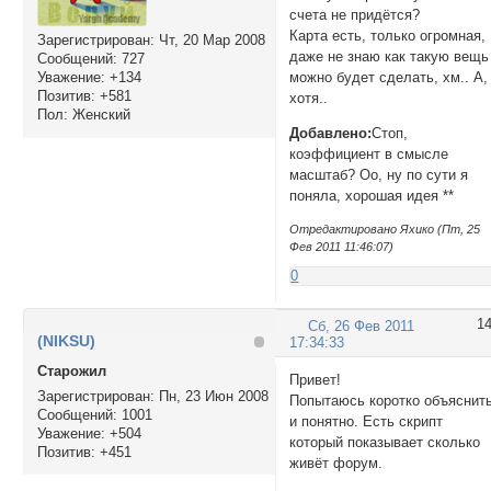
счета не придётся?
Карта есть, только огромная,
Зарегистрирован
: Чт, 20 Мар 2008
даже не знаю как такую вещь
Сообщений:
727
Уважение:
+134
можно будет сделать, хм.. А,
Позитив:
+581
хотя..
Пол:
Женский
Добавлено:
Стоп,
коэффициент в смысле
масштаб? Оо, ну по сути я
поняла, хорошая идея **
Отредактировано Яхико (Пт, 25
Фев 2011 11:46:07)
0
1
Сб, 26 Фев 2011
(NIKSU)
17:34:33
Cтарожил
Привет!
Зарегистрирован
: Пн, 23 Июн 2008
Попытаюсь коротко объяснит
Сообщений:
1001
и понятно. Есть скрипт
Уважение:
+504
который показывает сколько
Позитив:
+451
живёт форум.