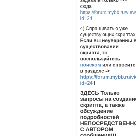
задавать
только
=->
сюда
https://forum.mybb.ru/vie
id=24
4) Спрашивать о уже
существующих скриптах
Если вы неуверенны 
существовании
скрипта, то
воспользуйтесь
поиском
или спросите
в разделе ->
https://forum.mybb.ru/
id=24
!
ЗДЕСЬ
Только
запросы на создани
скрипта, а также
обсуждение
подробностей
НЕПОСРЕДСТВЕНН
С АВТОРОМ
сообщения!!!