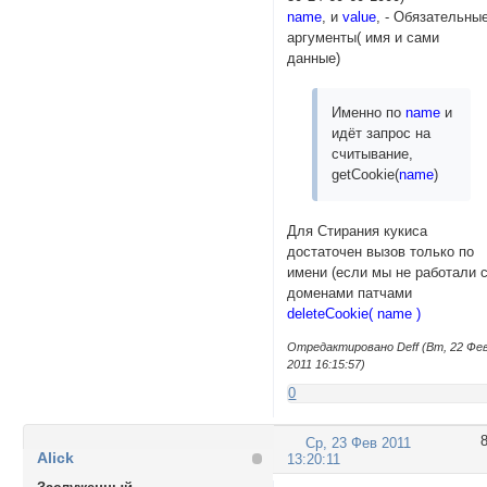
name
, и
value
, - Обязательны
аргументы( имя и сами
данные)
Именно по
name
и
идёт запрос на
считывание,
getCookie(
name
)
Для Стирания кукиса
достаточен вызов только по
имени (если мы не работали 
доменами патчами
deleteCookie( name )
Отредактировано Deff (Вт, 22 Фе
2011 16:15:57)
0
Ср, 23 Фев 2011
Alick
13:20:11