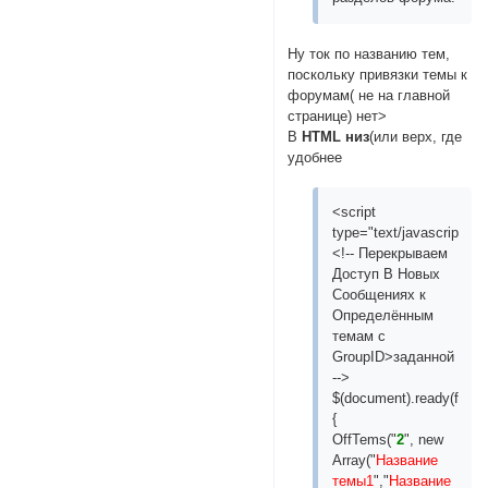
Ну ток по названию тем,
поскольку привязки темы к
форумам( не на главной
странице) нет>
В
HTML низ
(или верх, где
удобнее
<script
type="text/javascript">
<!-- Перекрываем
Доступ В Новых
Сообщениях к
Определённым
темам с
GroupID>заданной
-->
$(document).ready(functi
{
OffTems("
2
", new
Array("
Название
темы1
","
Название