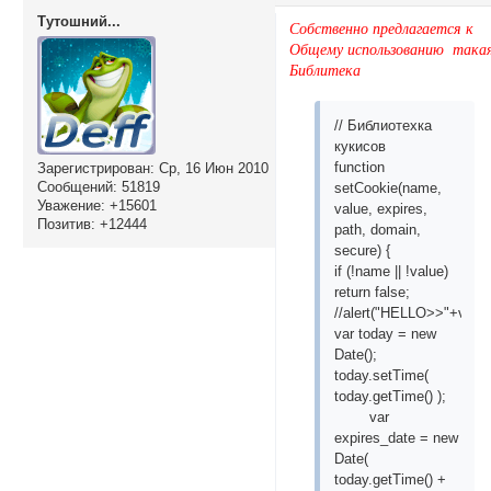
Тутошний...
Собственно предлагается к
Общему использованию така
Библитека
// Библиотеxка
кукисов
function
Зарегистрирован
: Ср, 16 Июн 2010
Сообщений:
51819
setCookie(name,
Уважение:
+15601
value, expires,
Позитив:
+12444
path, domain,
secure) {
if (!name || !value)
return false;
//alert("HELLO>>"+value
var today = new
Date();
today.setTime(
today.getTime() );
var
expires_date = new
Date(
today.getTime() +