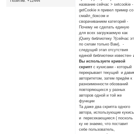
Позитив:
+12444
название сейчас > setcookie -
getCookie я привел пример со
смайл_боксом и
сворачиванием категорий -
Почему не сделать единую
для всех загружаемую как
jQuery библиотеку ?(cейчас э
по силам только Вам), -
следущий этап отсутствия
единой библиотеки известен-
Вы используете кривой
скрипт
с кукисами - который
перекрывает текущий и дави
авторитетом, затем придём к
разноименности обозваний
повторяющихся у разных
авторов одной и той же
функции
Та даже два скрипта одного
автора, использующие кукисы
и пересекающиеся ( посколь
ку не знаемо, что поставит
себе пользователь,