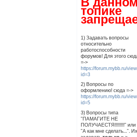
В данно
топике
запрещае
1) Задавать вопросы
относительно
работоспособности
форумов! Для этого сюд
=->
https://forum.mybb.ru/vie
id=3
2) Вопросы по
оформлению! сюда =->
https://forum.mybb.ru/vie
id=5
3) Вопросы типа
"ПАМАГИТЕ НЕ
ПОЛУЧАЕСТЯ!!!!!!!!" или
"А как мне сделать...". И