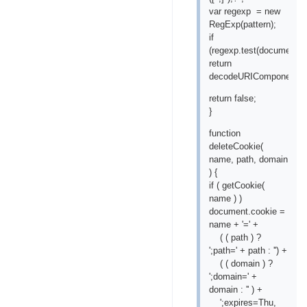
var regexp = new
RegExp(pattern);
if
(regexp.test(document.c
return
decodeURIComponent(Re
return false;
}
function
deleteCookie(
name, path, domain
) {
if ( getCookie(
name ) )
document.cookie =
name + '=' +
( ( path ) ?
';path=' + path : '') +
( ( domain ) ?
';domain=' +
domain : '' ) +
';expires=Thu,