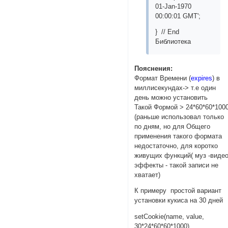
01-Jan-1970
00:00:01 GMT';
} // End
Библиотека
Пояснения:
Формат Времени (
expires
) в
миллисекундах-> т.е один
день можно установить
Такой Формой > 24*60*60*100
(раньше использовал только
по дням, но для Общего
применения такого формата
недостаточно, для коротко
живущих функций( муз -виде
эффекты - такой записи не
хватает)
К примеру простой вариант
установки кукиса на 30 дней
setCookie(name, value,
30*24*60*60*1000)