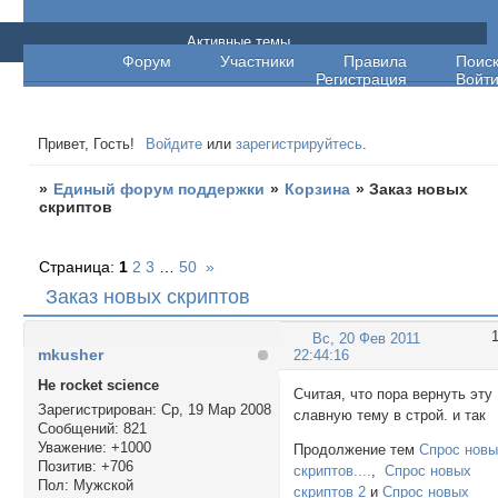
Единый форум поддержки
Активные темы
Форум
Участники
Правила
Поис
Регистрация
Войт
Привет, Гость!
Войдите
или
зарегистрируйтесь
.
»
Единый форум поддержки
»
Корзина
»
Заказ новых
скриптов
Страница:
1
2
3
…
50
»
Заказ новых скриптов
Вс, 20 Фев 2011
mkusher
22:44:16
Не rocket science
Считая, что пора вернуть эту
Зарегистрирован
: Ср, 19 Мар 2008
славную тему в строй. и так
Сообщений:
821
Уважение:
+1000
Продолжение тем
Спрос нов
Позитив:
+706
скриптов....
,
Спрос новых
Пол:
Мужской
скриптов 2
и
Спрос новых