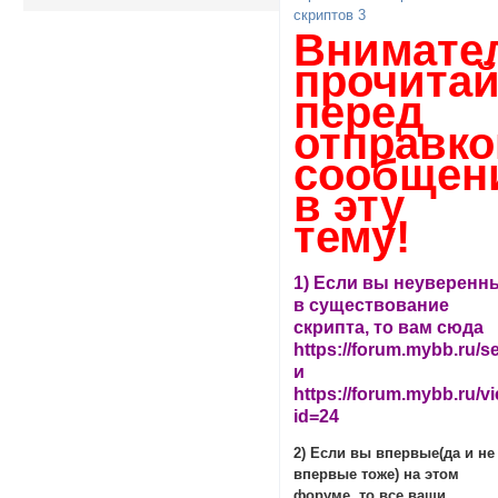
скриптов 3
Внимате
прочитай
перед
отправко
сообщен
в эту
тему!
1) Если вы неуверенн
в существование
скрипта, то вам сюда
https://forum.mybb.ru/s
и
https://forum.mybb.ru/
id=24
2) Если вы впервые(да и не
впервые тоже) на этом
форуме, то все ваши