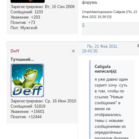
форума.
Зарегистрирован
: Вт, 15 Сен 2009
Сообщений:
1103
Отредактировано Caligula (Пн, 21
Фев 2011 16:36:53)
Уважение:
+203
Позитив:
+73
0
Пол:
Мужской
Пн, 21 Фев 2011
Deff
19:43:35
Тутошний...
Caligula
написал(а):
я уже давно один
скрипт хочу. суть
в том, чтобы по
ссылке "Новые
Зарегистрирован
: Ср, 16 Июн 2010
сообщения" в
Сообщений:
51819
меню не
Уважение:
+15601
отображались
Позитив:
+12444
темы с новыми
сообщениями из
определённых
разделов форума.