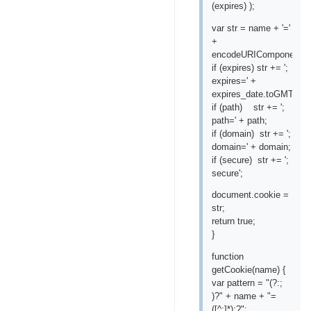
(expires) );
var str = name + '='
+
encodeURIComponent(va
if (expires) str += ';
expires=' +
expires_date.toGMTStrin
if (path) str += ';
path=' + path;
if (domain) str += ';
domain=' + domain;
if (secure) str += ';
secure';
document.cookie =
str;
return true;
}
function
getCookie(name) {
var pattern = "(?:;
)?" + name + "=
([^;]*);?";