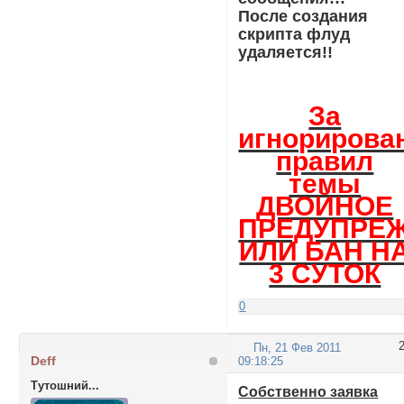
После создания
скрипта флуд
удаляется!!
За
игнорирова
правил
темы
ДВОЙНОЕ
ПРЕДУПРЕ
ИЛИ БАН Н
3 СУТОК
0
Пн, 21 Фев 2011
Deff
09:18:25
Тутошний...
Собственно заявка