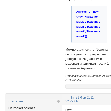
OffTems("2", new
Array("Название
темы1","Название
темы2","Название
темы3","Название
темы4"))
Можно размножать, Зеленая
цифра два - это разрешает
доступ к этим данным и
модерам и админам - если 1 -
то только Админам
Отредактировано Deff (Пн, 21 Фе
2011 19:52:00)
0
Пн, 21 Фев 2011
mkusher
22:29:06
Не rocket science
Deff