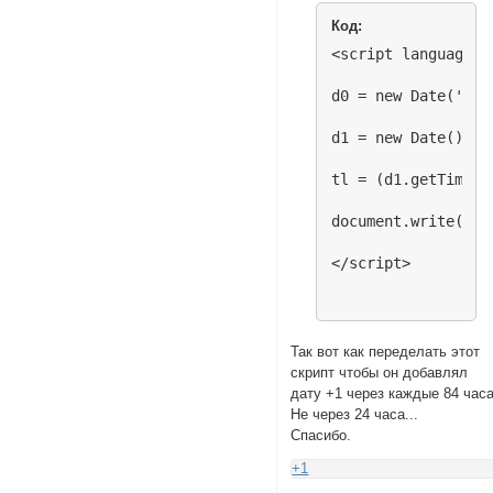
Код:
<script language="
d0 = new Date('Dec
d1 = new Date();

tl = (d1.getTime()
document.write('На
</script>
Так вот как переделать этот
скрипт чтобы он добавлял
дату +1 через каждые 84 часа
Не через 24 часа...
Спасибо.
+1