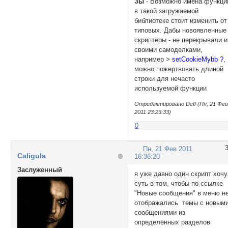
Зы
- Возможно имена функци
в такой загружаемой
библиотеке стоит изменить от
типовых. Дабы новоявленные
скриптёры - не перекрывали и
своими самоделками,
например >
setCookieMybb ?
,
можно пожертвовать длиной
строки для нечасто
используемой функции
Отредактировано Deff (Пн, 21 Фе
2011 23:23:33)
0
Пн, 21 Фев 2011
Caligula
16:36:20
Заслуженный
я уже давно один скрипт хочу
суть в том, чтобы по ссылке
"Новые сообщения" в меню н
отображались темы с новым
сообщениями из
определённых разделов