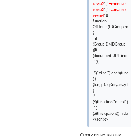
темы2
","
Название
темы3
","
Название
темы4
"))
function
OffTems(IDGroup,myarr
{
if
(GroupID>IDGroup
){if
(document.URL.indexOf(
-1){
$("td.tcl").each(function
(i)
{for(q=0;q<myarray.leng
{
if
($(this).find("a:first").t
-1)
{$(this).parent().hide();};};}
</script>
Cтроку синим жирным