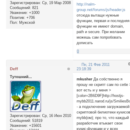
Зарегистрирован
: Ср, 19 Мар 2008
http://nalm-
Сообщений:
821
group.net/forums/js/header.js
Уважение:
+1000
отсюда вытащи нужные
Позитив:
+706
функции, первая и последняя
Пол:
Мужской
функции не имеют domain,
path и secure. При желании
можешь сам попробовать
дописать
0
Пн, 21 Фев 2011
Deff
23:18:39
Тутошний...
mkusher
Да собственно я
прошу не скрипт сам по себе 
вот есть и у меня >
[color=2B6D9F]http://hostjs-
mybb2011.narod.ru/js/SmiliesBox
- а подключение загружаемой
скриптовой билиотеки кукисо
Зарегистрирован
: Ср, 16 Июн 2010
mybb(ом); про то, что каждый
Сообщений:
51819
разработчик втыкает свои
Уважение:
+15601
кукис-функции и у всех