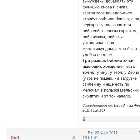
вынуждены добавлять эту
функцию снова и снова,
завтра тебе понадобиться
атрибут path или domain, а он
перекрыт у пользователя-
либо собственным скриптом,
либо чужим, либо ты
уставливаешь по
миллисекундам, а мне было
удобно по дням
Три разных библиотечки,
имеющих хождение, есть
точно
: у мну; у тебя; у Zebrы
(у rps не помню, - в загрузке
стилей ну и еще есть по
мелочам в пользовательских
скриптаx и эт ток начало.
Отредактировано Deff (Вт, 22 Фе
2011 16:20:01)
0
Вт, 22 Фев 2011
Deff
16:01:41