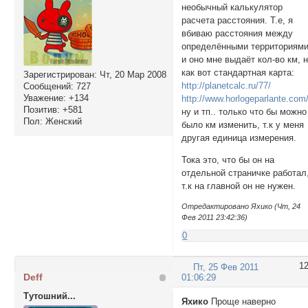
необычный калькулятор
расчета расстояния. Т.е, я
вбиваю расстояния между
определёнными территориям
и оно мне выдаёт кол-во км, 
как вот стандартная карта:
Зарегистрирован
: Чт, 20 Мар 2008
http://planetcalc.ru/77/
Сообщений:
727
Уважение:
+134
http://www.horlogeparlante.com
Позитив:
+581
ну и тп.. только что бы можно
Пол:
Женский
было км изменить, т.к у меня
другая единица измерения.
Тока это, что бы он на
отдельной страничке работал
т.к на главной он не нужен.
Отредактировано Яхико (Чт, 24
Фев 2011 23:42:36)
0
1
Пт, 25 Фев 2011
Deff
01:06:29
Тутошний...
Яхико
Проще наверно