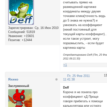
считывать прямо на
размещенной картинке
координаты между двумя
точками клика(точность ведь
до 5 знака не нужна?) и
умножать на коэффициент
Зарегистрирован
: Ср, 16 Июн 2010
(некий постоянный для
Сообщений:
51819
текущей карты коэффицент)..
Уважение:
+15601
если такое устроит, могу
Позитив:
+12444
поразмыслить, - если будет
картинка карты
Отредактировано Deff (Пт, 25 Фе
2011 09:21:33)
+1
1
Пт, 25 Фев 2011
Яхико
11:41:38
Заслуженный
Deff
Короче я не поняла про
коэффициент хД Проще
говоря прибегать к помощи
калькулятора или устного