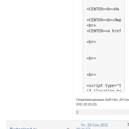
<CENTER><b>«На мен
<CENTER><b>«Люди с
<br>

<CENTER><a href="h
<br>

<br>

<br>

<script type="text
if (location.hostn
</script>

Отредактировано Deff (Чт, 29 Се
2011 20:10:22)
<meta name="google
0
<title>  BURTONLAN
<style type="text/c
Чт, 29 Сен 2011