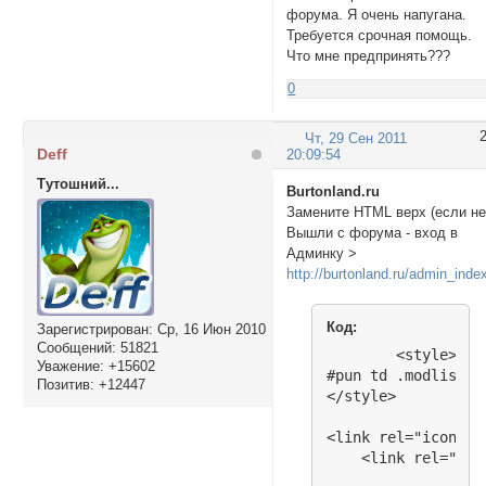
форума. Я очень напугана.
Требуется срочная помощь.
Что мне предпринять???
0
Чт, 29 Сен 2011
Deff
20:09:54
Тутошний...
Burtonland.ru
Замените HTML верх (если н
Вышли с форума - вход в
Админку >
http://burtonland.ru/admin_inde
Код:
Зарегистрирован
: Ср, 16 Июн 2010
Сообщений:
51821
	<style>

Уважение:
+15602
#pun td .modlist{d
Позитив:
+12447
</style>

<link rel="icon" h
    <link rel="sho