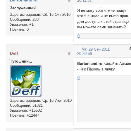
Burtonland.ru
.punbb div.icon {

20:11:52
float: left;

Заслуженный
Я не могу войти, мне пишут
display: block;

Зарегистрирован
: Сб, 16 Окт 2010
что я вышла и не имею прав
height: 20px;

Сообщений:
238
для доступа к этой странице
width: 15px;

Уважение:
+1
вы можете сами заменить?
border-style: none;
Позитив:
0
}

0
Div.icon {

Чт, 29 Сен 2011
background-image:u
Deff
20:30:56
background-repeat:n
}

Тутошний...
Burtonland.ru
Кидайте Адми
- Ник Пароль в личку
TR.inew Div.icon {

0
background-image:u
background-repeat:n
}

.punbb td div.tclco
Зарегистрирован
: Ср, 16 Июн 2010
Сообщений:
51821
padding-bottom: 5px
Уважение:
+15602
}

Позитив:
+12447
</style>

<style>
