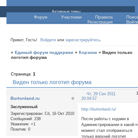
Единый форум поддержки
Активные темы
Форум
Участники
Правила
Поис
Регистрация
Войт
Привет, Гость!
Войдите
или
зарегистрируйтесь
.
»
Единый форум поддержки
»
Корзина
»
Виден только
логотип форума
Страница:
1
Виден только логотип форума
Чт, 29 Сен 2011
Burtonland.ru
20:04:57
Заслуженный
http://burtonland.ru/
Зарегистрирован
: Сб, 16 Окт 2010
Сообщений:
238
После работы с кодами в
Уважение:
+1
Администрировании в какой-т
Позитив:
0
момент стал отображаться
только верхний логотип