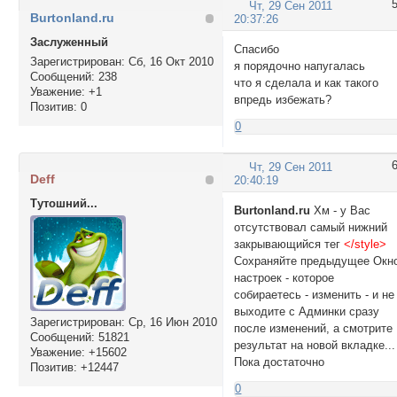
Чт, 29 Сен 2011
#pun-announcement 
Burtonland.ru
20:37:26
</style>

<style type="text/c
Заслуженный
Спасибо
#paginator {

Зарегистрирован
: Сб, 16 Окт 2010
я порядочно напугалась
  opacity: 0.9;

Сообщений:
238
что я сделала и как такого
  position: absolut
Уважение:
+1
впредь избежать?
Позитив:
0
  left: 55px;

  z-index: 1000;

0
  filter: alpha(opa
  text-shadow: 0 1p
Чт, 29 Сен 2011
  background-color
Deff
20:40:19
  border: 2px soli
Тутошний...
  table-layout: au
Burtonland.ru
Хм - у Вас
  width: auto !impo
отсутствовал самый нижний
  background-image
закрывающийся тег
</style>
  background-image
Сохраняйте предыдущее Окн
  background-image
настроек - которое
  background-image
собираетесь - изменить - и не
  background-image
выходите с Админки сразу
Зарегистрирован
: Ср, 16 Июн 2010
  -moz-border-radiu
после изменений, а смотрите
Сообщений:
51821
  border-radius: 4p
результат на новой вкладке...
Уважение:
+15602
  khtml-border-radi
Пока достаточно
Позитив:
+12447
  -webkit-border-ra
0
  -moz-box-shadow: