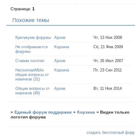
  -webkit-box-shad
Страница:
1
  box-shadow: 0 1p
  text-shadow: 0 1
Похожие темы
}

#paginator td {

Критикуем форумы
Архив
Чт, 13 Ноя 2008
  padding: 0.1em;

  border-style: non
Не отображаются
Корзина
Сб, 21 Фев 2009
}

форумы
Ставим логотип
Архив
Чт, 26 Июл 2007
#pnav:hover {

  background: blac
НескончаеМЫе
Корзина
Пт, 23 Сен 2011
  color: lime; /* 
общие вопросы от
новичков (32)
  -moz-border-radi
  border-radius: 90
Общие вопросы от
Архив
Вт, 11 Ноя 2014
  khtml-border-rad
новичков (48)
  -webkit-border-r
}

</style>
»
Единый форум поддержки
»
Корзина
»
Виден только
логотип форума
создать бесплатный фор