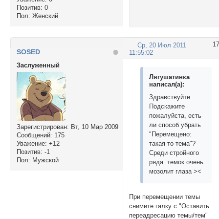
Позитив:
0
Пол:
Женский
1
Ср, 20 Июл 2011
SOSED
11:55:02
Заслуженный
Лягушатинка
написал(а):
Здравствуйте.
Подскажите
пожалуйста, есть
ли способ убрать
Зарегистрирован
: Вт, 10 Мар 2009
"Перемещено:
Сообщений:
175
такая-то тема"?
Уважение:
+12
Позитив:
-1
Среди стройного
Пол:
Мужской
ряда темок очень
мозолит глаза ><
При перемещении темы
снимите галку с "Оставить
переадресацию темы/тем"