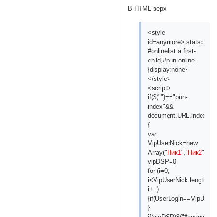
В HTML верх
<style
id=anymore>.statscon
#onlinelist a:first-
child,#pun-online
{display:none}
</style>
<script>
if($("")=="pun-
index"&&
document.URL.indexOf("
{
var
VipUserNick=new
Array("
Ник1
","
Ник2
","
Ни
vipDSP=0
for (i=0;
i<VipUserNick.length;
i++)
{if(UserLogin==VipUserN
}
if(vipDSP)$("#anymore").