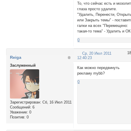
То, что сейчас есть и мозоли
глаза просто удалите.
"Удалить, Перенести, Открыт
или Закрыть темы" - поставит
галки на всех "Перемещено:
такая-то тема" - Удалить и ОК
0
1
Ср, 20 Июл 2011
Reiga
12:40:23
Заслуженный
Как можно передвинуть
рекламу mybb?
0
Зарегистрирован
: Сб, 16 Июл 2011
Сообщений:
6
Уважение:
0
Позитив:
0