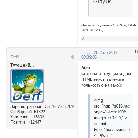
</style>
Отредактировано Aiso (Вт, 19 Ию
2011 20:17:42)
0
1
Ср, 20 Июл 2011
Deff
00:39:05
Тутошний...
Aiso
Cохраните текущий код из
HTML верх и замените
польностью на такой:
<img
src="http://s016.radikal
Зарегистрирован
: Ср, 16 Июн 2010
Сообщений:
51822
style="width:100%;
Уважение:
+15602
margin: 0 0 0 0;"/>
Позитив:
+12447
<script
type="text/javascript">
<!--Фон -->