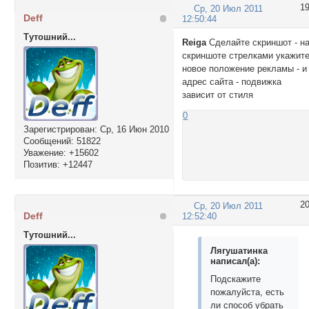
1
Ср, 20 Июл 2011
Deff
12:50:44
Тутошний...
Reiga
Сделайте скриншот - н
скриншоте стрелками укажит
новое положение рекламы - и
адрес сайта - подвижка
зависит от стиля
0
Зарегистрирован
: Ср, 16 Июн 2010
Сообщений:
51822
Уважение:
+15602
Позитив:
+12447
2
Ср, 20 Июл 2011
Deff
12:52:40
Тутошний...
Лягушатинка
написал(а):
Подскажите
пожалуйста, есть
ли способ убрать