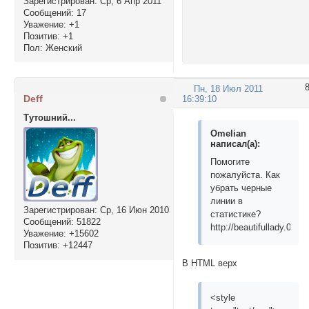
Зарегистрирован
: Ср, 6 Апр 2011
Сообщений:
17
Уважение:
+1
Позитив:
+1
Пол:
Женский
Пн, 18 Июл 2011
Deff
16:39:10
Тутошний...
Omelian
написал(а):
Помогите
пожалуйста. Как
убрать черные
линии в
Зарегистрирован
: Ср, 16 Июн 2010
статистике?
Сообщений:
51822
http://beautifullady.0bb.r
Уважение:
+15602
Позитив:
+12447
В HTML верх
<style