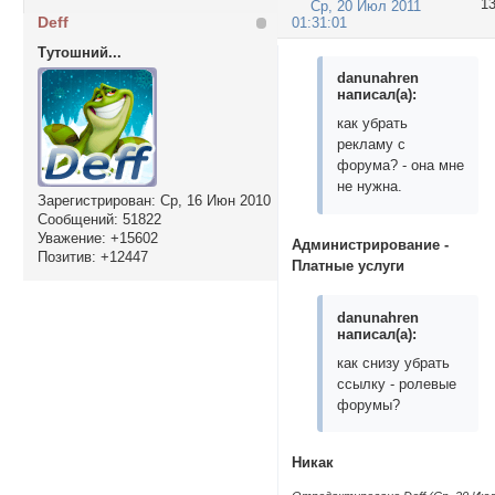
1
Ср, 20 Июл 2011
Deff
01:31:01
Тутошний...
danunahren
написал(а):
как убрать
рекламу с
форума? - она мне
не нужна.
Зарегистрирован
: Ср, 16 Июн 2010
Сообщений:
51822
Уважение:
+15602
Администрирование -
Позитив:
+12447
Платные услуги
danunahren
написал(а):
как снизу убрать
ссылку - ролевые
форумы?
Никак