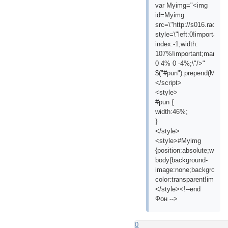
var Myimg="<img
id=Myimg
src=\"http://s016.radika
style=\"left:0!important;
index:-1;width:
107%!important;margin:
0 4% 0 -4%;\"/>"
$("#pun").prepend(Myimg
</script>
<style>
#pun {
width:46%;
}
</style>
<style>#Myimg
{position:absolute;width
body{background-
image:none;background-
color:transparent!importa
</style><!--end
Фон -->
0