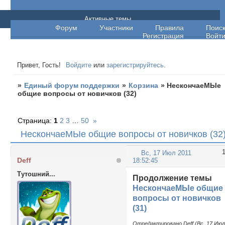
Единый форум поддержки
Активные темы
Форум
Участники
Правила
Поис
Регистрация
Войт
Привет, Гость!
Войдите
или
зарегистрируйтесь
.
»
Единый форум поддержки
»
Корзина
»
НескончаеМЫе
общие вопросы от новичков (32)
Страница:
1
2
3
…
50
»
НескончаеМЫе общие вопросы от новичков (32
Вс, 17 Июл 2011
Deff
18:52:45
Тутошний...
Продолжение темы
НескончаеМЫе общие
вопросы от новичков
(31)
Отредактировано Deff (Вс, 17 Ию