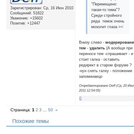
"Перемещено:
Зарегистрирован
: Ср, 16 Июн 2010
такая-то тема"?
Сообщений:
51822
Среди стройного
Уважение:
+15602
ряда темок очень
Позитив:
+12447
мозолит глаза ><
Внизу слево -
модерировани
тем
-
удалить
(А вообще при
переносе тем -спрашивает - и
стоит галка - оставить
редирект в старом форуме ?
-нун снять галку - положение
запоминаецо
Отредактировано Deff (Ср, 20 Ию
2011 12:54:05)
0
Страница:
1
2
3
…
50
»
Похожие темы