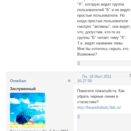
"Х", которую видит группа
пользователей "Б" и не видят
простые пользователи. Но
когда простые пользователи
смотрят "активны", они видят,
что, допустим, кто-то из
группы "Б" читает тему "Х".
Т.е. видят название темы.
Мне бы хотелось скрыть это.
Возможно?
0
Пн, 18 Июл 2011
Omelian
16:27:58
Заслуженный
Помогите пожалуйста. Как
убрать черные линии в
статистике?
http://beautifullady.0bb.ru/
0