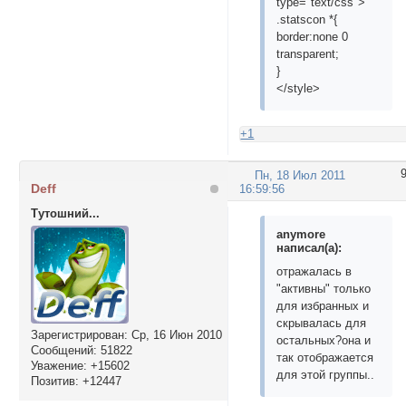
type="text/css">
.statscon *{
border:none 0
transparent;
}
</style>
+1
Пн, 18 Июл 2011
Deff
16:59:56
Тутошний...
anymore
написал(а):
отражалась в
"активны" только
для избранных и
скрывалась для
Зарегистрирован
: Ср, 16 Июн 2010
остальных?она и
Сообщений:
51822
так отображается
Уважение:
+15602
для этой группы..
Позитив:
+12447