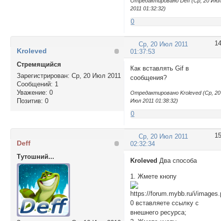
Отредактировано Deff (Ср, 20 Ию
2011 01:32:32)
0
1
Ср, 20 Июл 2011
Kroleved
01:37:53
Стремящийся
Как вставлять Gif в
Зарегистрирован
: Ср, 20 Июл 2011
сообщения?
Сообщений:
1
Уважение:
0
Отредактировано Kroleved (Ср, 20
Позитив:
0
Июл 2011 01:38:32)
0
1
Ср, 20 Июл 2011
Deff
02:32:34
Тутошний...
Kroleved
Два способа
1. Жмете кнопу
0 вставляете ссылку с
внешнего ресурса;