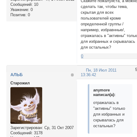
Скажите пожалуйста, а можн
Сообщений:
10
сделать так, чтобы тема,
Уважение:
0
скрытая для всех
Позитив:
0
пользователей кроме
определенной группы /
например, избравнные/,
отражалась в "активны" толь
для избранных и скрывалась
для остальных?
0
Пн, 18 Июл 2011
АЛЬБ
13:36:42
Cтарожил
anymore
написал(а):
отражалась в
"активны" только
для избранных и
скрывалась для
остальных?
Зарегистрирован
: Ср, 31 Окт 2007
Сообщений:
3178