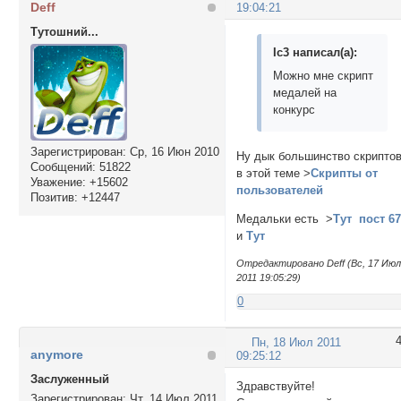
Deff
19:04:21
Тутошний...
Ic3 написал(а):
Можно мне скрипт
медалей на
конкурс
Зарегистрирован
: Ср, 16 Июн 2010
Ну дык большинство скрипто
Сообщений:
51822
в этой теме >
Скрипты от
Уважение:
+15602
пользователей
Позитив:
+12447
Медальки есть >
Тут пост 6
и
Тут
Отредактировано Deff (Вс, 17 Ию
2011 19:05:29)
0
Пн, 18 Июл 2011
anymore
09:25:12
Заслуженный
Здравствуйте!
Зарегистрирован
: Чт, 14 Июл 2011