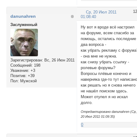
1
Ср, 20 Июл 2011
danunahren
01:08:40
Заслуженный
Ну вот я вроде всё настроил
на форуме, всем спасибо за
помощь, остались последние
два вопроса -
как убрать рекламу с форума
- она мне не нужна.
Зарегистрирован
: Вс, 26 Июн 2011
как снизу убрать ссылку -
Сообщений:
198
ролевые форумы?
Уважение:
+3
Вопросы плёвые конечно и
Позитив:
+39
наверняка где-то тут написан
Пол:
Мужской
как решать но я снова ничего
не нашёл поиском здесь.
Может отупел я но искал
долго.
Отредактировано danunahren (Ср,
20 Июл 2011 01:09:35)
0