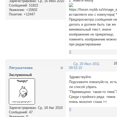
2. Жмете кнопу
Зарегистрирован
: Ср, 16 Июн 2010
Сообщений:
51822
Уважение:
+15602
Позитив:
+12447
вставляете изо с компутера( *
Предпросмотра сообщения н
делать и должен быть так же
минимальный текст, иначе
изображение не прикрепицо,
поменять изображение можно
при редактировании
0
1
Ср, 20 Июл 2011
Лягушатинка
09:53:10
Заслуженный
Здравствуйте.
Подскажите пожалуйста, ест
ли способ убрать
"Перемещено: такая-то тема"
Среди стройного ряда темок
очень мозолит глаза ><
Зарегистрирован
: Ср, 18 Авг 2010
0
Сообщений:
47
Уважение:
0