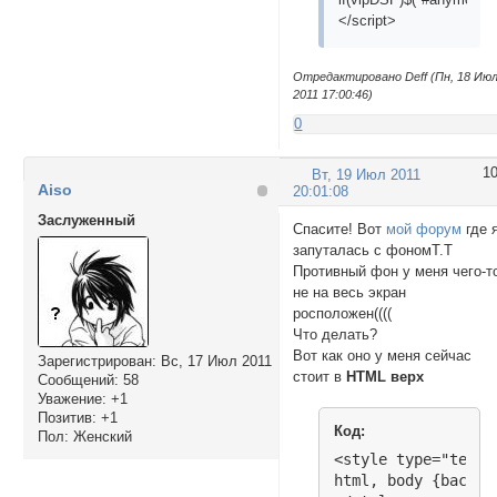
</script>
Отредактировано Deff (Пн, 18 Ию
2011 17:00:46)
0
1
Вт, 19 Июл 2011
Aiso
20:01:08
Заслуженный
Спасите! Вот
мой форум
где 
запуталась с фономТ.Т
Противный фон у меня чего-т
не на весь экран
росположен((((
Что делать?
Вот как оно у меня сейчас
Зарегистрирован
: Вс, 17 Июл 2011
стоит в
HTML верх
Сообщений:
58
Уважение:
+1
Позитив:
+1
Код:
Пол:
Женский
<style type="text/c
html, body {backgr