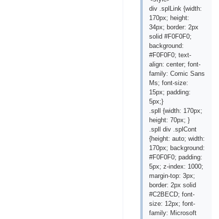
div .splLink {width:
170px; height:
34px; border: 2px
solid #F0F0F0;
background:
#F0F0F0; text-
align: center; font-
family: Comic Sans
Ms; font-size:
15px; padding:
5px;}
.spll {width: 170px;
height: 70px; }
.spll div .splCont
{height: auto; width:
170px; background:
#F0F0F0; padding:
5px; z-index: 1000;
margin-top: 3px;
border: 2px solid
#C2BECD; font-
size: 12px; font-
family: Microsoft