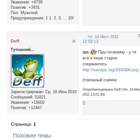
Уважение:
+4739
Позитив:
+3431
Пол:
Мужской
Предупреждения:
‡ 1. 2. 3. ... 10!
Чт, 14 Июл 2011
Deff
12:58:13
Тутошний...
rps
Паш по-моему - у тя
всё в кеше старое
сохранилось
http://savepic.org/2006486.png
(токошный снимок
Отредактировано Deff (Чт, 14 Ию
Зарегистрирован
: Ср, 16 Июн 2010
2011 13:01:30)
Сообщений:
51821
Уважение:
+15602
0
Позитив:
+12447
Страница:
1
Похожие темы