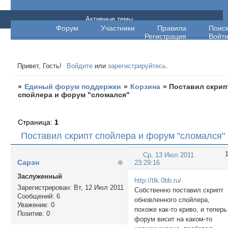
Единый форум поддержки
Активные темы
Форум
Участники
Правила
Поис
Регистрация
Войт
Привет, Гость!
Войдите
или
зарегистрируйтесь
.
»
Единый форум поддержки
»
Корзина
»
Поставил скрип
спойлера и форум "сломался"
Страница:
1
Поставил скрипт спойлера и форум "сломался"
Ср, 13 Июл 2011
Сарэн
23:29:16
Заслуженный
http://tlk.0bb.ru/
Зарегистрирован
: Вт, 12 Июл 2011
Собственно поставил скрипт
Сообщений:
6
обновленного спойлера,
Уважение:
0
похоже как-то криво, и теперь
Позитив:
0
форум висит на каком-то