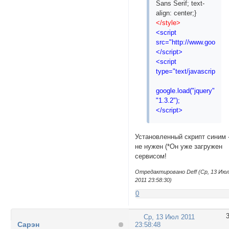
Sans Serif; text-
align: center;}
</style>
<script
src="http://www.google.
</script>
<script
type="text/javascript">
google.load("jquery",
"1.3.2");
</script>
Установленный скрипт синим 
не нужен (*Он уже загружен
сервисом!
Отредактировано Deff (Ср, 13 Ию
2011 23:58:30)
0
Ср, 13 Июл 2011
Сарэн
23:58:48