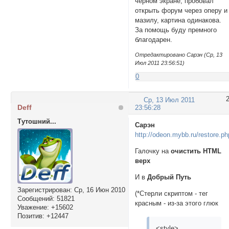
черном экране, пробовал
открыть форум через оперу и
мазилу, картина одинакова.
За помощь буду премного
благодарен.
Отредактировано Сарэн (Ср, 13
Июл 2011 23:56:51)
0
Ср, 13 Июл 2011
Deff
23:56:28
Тутошний...
Сарэн
http://odeon.mybb.ru/restore.p
Галочку на
очистить HTML
верх
И в
Добрый Путь
Зарегистрирован
: Ср, 16 Июн 2010
(*Cтерли скриптом - тег
Сообщений:
51821
красным - из-за этого глюк
Уважение:
+15602
Позитив:
+12447
<style>