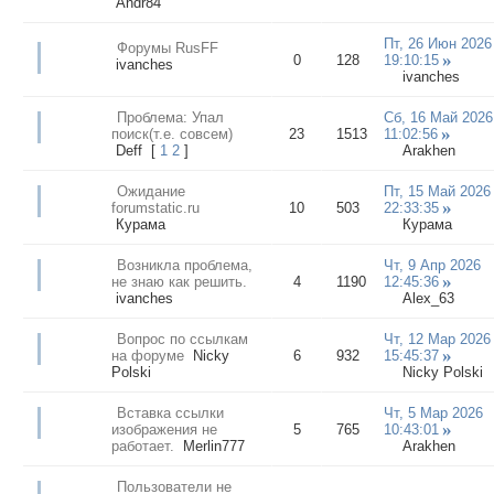
Andr84
Пт, 26 Июн 2026
Форумы RusFF
0
128
19:10:15
ivanches
ivanches
Проблема: Упал
Сб, 16 Май 2026
поиск(т.е. совсем)
23
1513
11:02:56
Deff
[
1
2
]
Arakhen
Ожидание
Пт, 15 Май 2026
forumstatic.ru
10
503
22:33:35
Курама
Курама
Возникла проблема,
Чт, 9 Апр 2026
не знаю как решить.
4
1190
12:45:36
ivanches
Alex_63
Вопрос по ссылкам
Чт, 12 Мар 2026
на форуме
Nicky
6
932
15:45:37
Polski
Nicky Polski
Вставка ссылки
Чт, 5 Мар 2026
изображения не
5
765
10:43:01
работает.
Merlin777
Arakhen
Пользователи не