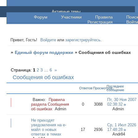
Единый форум поддержки
Активные темы
Форум
Участники
Правила
Поис
Регистрация
Войт
Привет, Гость!
Войдите
или
зарегистрируйтесь
.
»
Единый форум поддержки
»
Сообщения об ошибках
Страница:
1
2
3
…
6
»
Сообщения об ошибках
Последнее
Ответов
Просмотров
сообщение
Важно:
Правила
Пт, 30 Ноя 2007
раздела Сообщения
0
3088
02:38:32
об ошибках
Admin
Admin
Не приходят
уведомления на е-
Ср, 1 Июл 2026
майл о новых
17
2936
17:48:28
ответах в темах
Andr84