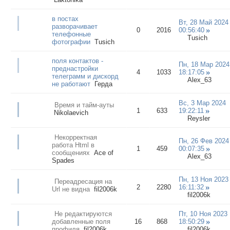
в постах
Вт, 28 Май 2024
разворачивает
0
2016
00:56:40
телефонные
Tusich
фотографии
Tusich
поля контактов -
Пн, 18 Мар 2024
преднастройки
4
1033
18:17:05
телеграмм и дискорд
Alex_63
не работают
Герда
Вс, 3 Мар 2024
Время и тайм-ауты
1
633
19:22:11
Nikolaevich
Reysler
Некорректная
Пн, 26 Фев 2024
работа Html в
1
459
00:07:35
сообщениях
Ace of
Alex_63
Spades
Пн, 13 Ноя 2023
Переадресация на
2
2280
16:11:32
Url не видна
fil2006k
fil2006k
Не редактируются
Пт, 10 Ноя 2023
добавленные поля
16
868
18:50:29
профиля
fil2006k
fil2006k