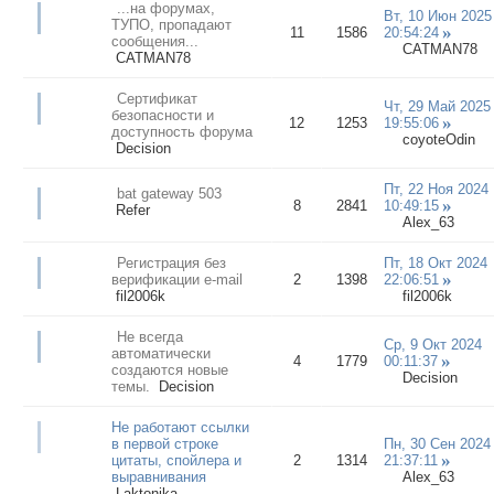
...на форумах,
Вт, 10 Июн 2025
ТУПО, пропадают
11
1586
20:54:24
сообщения...
CATMAN78
CATMAN78
Сертификат
Чт, 29 Май 2025
безопасности и
12
1253
19:55:06
доступность форума
coyoteOdin
Decision
Пт, 22 Ноя 2024
bat gateway 503
8
2841
10:49:15
Refer
Alex_63
Регистрация без
Пт, 18 Окт 2024
верификации e-mail
2
1398
22:06:51
fil2006k
fil2006k
Не всегда
Ср, 9 Окт 2024
автоматически
4
1779
00:11:37
создаются новые
Decision
темы.
Decision
Не работают ссылки
в первой строке
Пн, 30 Сен 2024
цитаты, спойлера и
2
1314
21:37:11
выравнивания
Alex_63
Laktonika