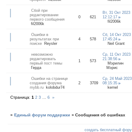
Сбой при
Вт, 31 Окт 2023
редактировании
0
621
12:12:17
первого сообщения
fil2006k
fil2006k
Ошибки в
Сб, 14 Окт 2023
результатах при
4
578
17:45:24
поиске
Reysler
Neil Grant
невозможно
Ср, 11 Окт 2023
редактировать
21:38:56
1
573
первый пост темы
Мэрилин
Герда
Мэрис
Ошибки на странице
Ср, 24 Май 2023
создания форума
2
3709
08:15:35
mybb.ru
kolobdur74
kernel
Страница:
1
2
3
…
6
»
»
Единый форум поддержки
»
Сообщения об ошибках
создать бесплатный фор