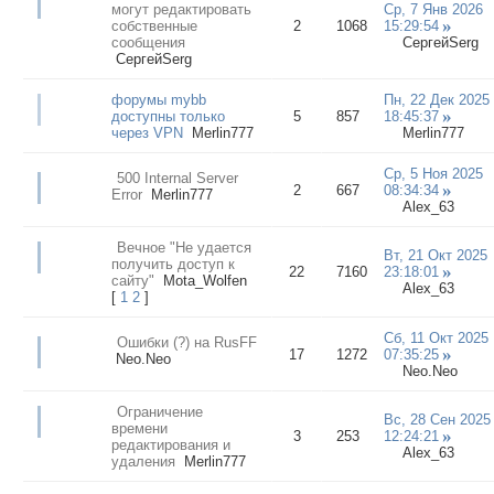
могут редактировать
Ср, 7 Янв 2026
собственные
2
1068
15:29:54
сообщения
СергейSerg
СергейSerg
форумы mybb
Пн, 22 Дек 2025
доступны только
5
857
18:45:37
через VPN
Merlin777
Merlin777
Ср, 5 Ноя 2025
500 Internal Server
2
667
08:34:34
Error
Merlin777
Alex_63
Вечное "Не удается
Вт, 21 Окт 2025
получить доступ к
22
7160
23:18:01
сайту"
Mota_Wolfen
Alex_63
[
1
2
]
Сб, 11 Окт 2025
Ошибки (?) на RusFF
17
1272
07:35:25
Neo.Neo
Neo.Neo
Ограничение
Вс, 28 Сен 2025
времени
3
253
12:24:21
редактирования и
Alex_63
удаления
Merlin777