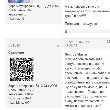
Зарегистрирован
: Пт, 15 Дек 2006
А как повесить мне эту
Сообщений:
36
звездочку на 2 пользователей
Уважение:
0
трех? и все!!!!
Позитив:
0
Помогите, пожалуста!
0
2
Чт, 21 Дек 2006
Le$vEr
15:23:24
Cтарожил
Swords Master
Можно прописывать им в
статусе ссылку на ранг. Или
вы хотите именно чтобы
сообщениями он набирался, 
ставился от соощений толкьо
определёным пользователям
Зарегистрирован
: Вт, 3 Окт 2006
Ну по сути это можно, по ID
Сообщений:
1553
пользователя. Правильно я
Уважение:
+1059
вас понял? Сам скрипты не
Позитив:
+1674
пишу, напишите karpoff- у,
Пол:
Мужской
может он напишет такой