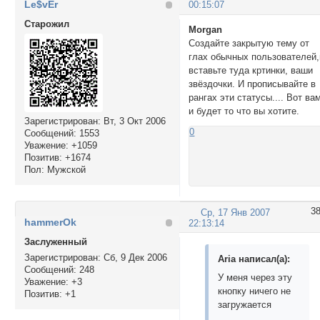
Le$vEr
00:15:07
Cтарожил
Morgan
Создайте закрытую тему от
глах обычных пользователей,
вставьте туда кртинки, ваши
звёздочки. И прописывайте в
рангах эти статусы.... Вот ва
и будет то что вы хотите.
Зарегистрирован
: Вт, 3 Окт 2006
0
Сообщений:
1553
Уважение:
+1059
Позитив:
+1674
Пол:
Мужской
3
Ср, 17 Янв 2007
hammerOk
22:13:14
Заслуженный
Зарегистрирован
: Сб, 9 Дек 2006
Aria написал(а):
Сообщений:
248
У меня через эту
Уважение:
+3
кнопку ничего не
Позитив:
+1
загружается