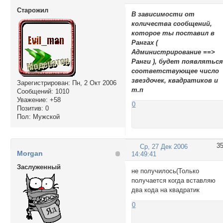
Cтарожил
В зависимости от
количества сообщений,
которое ты поставил в
Рангах (
Администрирование ==>
Ранги ), будет появлятьс
соответствующее число
звездочек, квадратиков и
Зарегистрирован
: Пн, 2 Окт 2006
т.п
Сообщений:
1010
Уважение:
+58
0
Позитив:
0
Пол:
Мужской
3
Ср, 27 Дек 2006
Morgan
14:49:41
Заслуженный
не получилось(Только
получается когда вставляю
два кода на квадратик
0