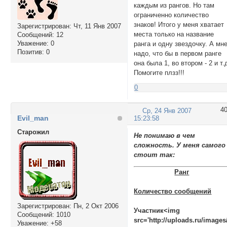
каждым из рангов. Но там
ограниченно количество
знаков! Итого у меня хватает
Зарегистрирован
: Чт, 11 Янв 2007
места только на название
Сообщений:
12
Уважение:
0
ранга и одну звездочку. А мн
Позитив:
0
надо, что бы в первом ранге
она была 1, во втором - 2 и т.
Помогите плзз!!!
0
4
Ср, 24 Янв 2007
Evil_man
15:23:58
Cтарожил
Не понимаю в чем
сложность. У меня самого
стоит так:
Ранг
Количество сообщений
Зарегистрирован
: Пн, 2 Окт 2006
Участник<img
Сообщений:
1010
src='http://uploads.ru/images/
Уважение:
+58