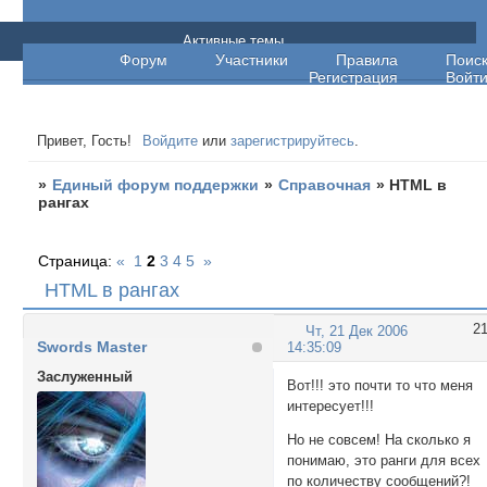
Единый форум поддержки
Активные темы
Форум
Участники
Правила
Поис
Регистрация
Войт
Привет, Гость!
Войдите
или
зарегистрируйтесь
.
»
Единый форум поддержки
»
Справочная
»
HTML в
рангах
Страница:
«
1
2
3
4
5
»
HTML в рангах
2
Чт, 21 Дек 2006
Swords Master
14:35:09
Заслуженный
Вот!!! это почти то что меня
интересует!!!
Но не совсем! На сколько я
понимаю, это ранги для всех
по количеству сообщений?!