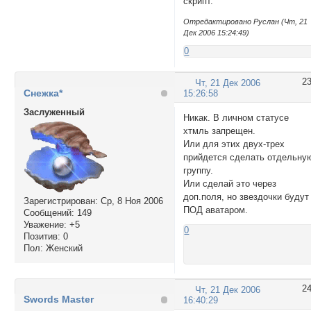
скрипт.
Отредактировано Руслан (Чт, 21
Дек 2006 15:24:49)
0
2
Чт, 21 Дек 2006
Снежка*
15:26:58
Заслуженный
Никак. В личном статусе
хтмль запрещен.
Или для этих двух-трех
прийдется сделать отдельну
группу.
Или сделай это через
доп.поля, но звездочки будут
Зарегистрирован
: Ср, 8 Ноя 2006
ПОД аватаром.
Сообщений:
149
Уважение:
+5
0
Позитив:
0
Пол:
Женский
2
Чт, 21 Дек 2006
Swords Master
16:40:29