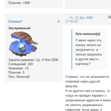
Позитив:
+688
2
Чт, 21 Дек 2006
Снежка*
17:55:42
Заслуженный
Aria написал(а):
У меня через эту
кнопку ничего не
загружается а
нельзя загружать
в другое место
Зарегистрирован
: Ср, 8 Ноя 2006
картинку?
Сообщений:
149
Уважение:
+5
Позитив:
0
Пол:
Женский
Странно, что не загружается,
попробуй через другой
браузер.
А из другого места можно, то
тогда не пройдет вариант с
укороченным адресом и може
не хватить разрешенных
символов, если адрес у