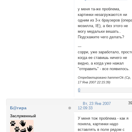
у меня та-же проблема,
картинки незагружаются ни
одним из 3-х браузеров (опер
мозилла, IЕ), а без этого не
могу медальки вешать..
Подскажите чего делать?
---
сорри, уже заработало, прост
когда ее ставишь ничего не
видно, а когда уже нажал
"отправить" - все появилось.
Отредактировано hammerOk (Ср,
17 Янв 2007 22:15:39)
0
3
Вт, 23 Янв 2007
Б@гира
12:09:33
Заслуженный
У меня тож проблема - как я
поняла, картинки надо
вставлять в поле рядом с