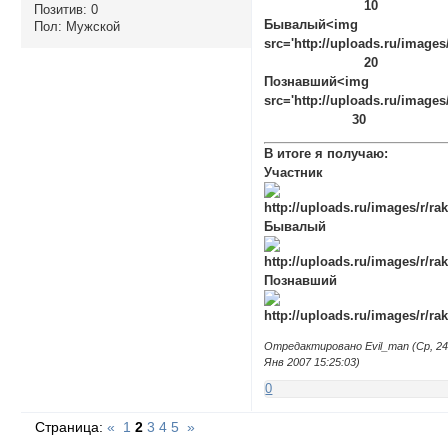
10
Позитив:
0
Бывалый<img
Пол:
Мужской
src='http://uploads.ru/images/
20
Познавший<img
src='http://uploads.ru/images/
30
В итоге я получаю:
Участник
Бывалый
Познавший
Отредактировано Evil_man (Ср, 2
Янв 2007 15:25:03)
0
Страница:
«
1
2
3
4
5
»