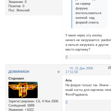
Уважение:
0
на сервер
Позитив:
0
форума:
Пол:
Женский
воспользоваться
кнопкой над
формой ответа.
У меня через эту кнопку
ничего не загружается :pardon
а нельзя загружать в другое
место картинку?
0
2
Чт, 21 Дек 2006
ДОМИНИОН
17:51:58
Cтарожил
Aria
На форум только так. Иначе -
юзай хосты для картинок тип
ФотоРадикала.
Зарегистрирован
: Сб, 4 Ноя 2006
0
Сообщений:
6889
Уважение:
+1022