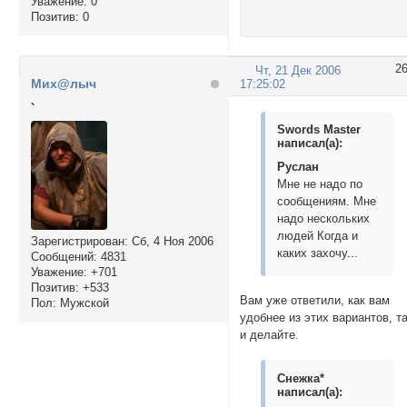
Уважение:
0
Позитив:
0
2
Чт, 21 Дек 2006
Мих@лыч
17:25:02
`
Swords Master
написал(а):
Руслан
Мне не надо по
сообщениям. Мне
надо нескольких
людей Когда и
Зарегистрирован
: Сб, 4 Ноя 2006
каких захочу...
Сообщений:
4831
Уважение:
+701
Позитив:
+533
Вам уже ответили, как вам
Пол:
Мужской
удобнее из этих вариантов, т
и делайте.
Снежка*
написал(а):