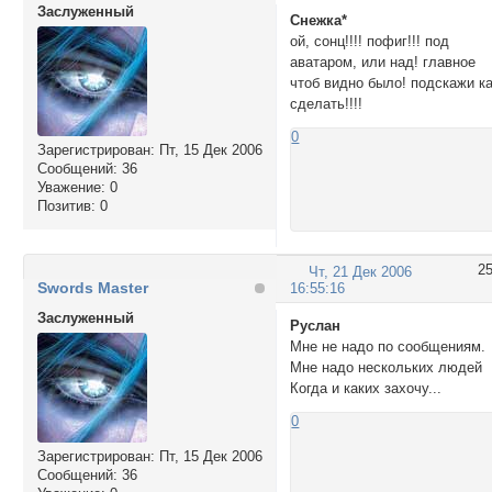
Заслуженный
Снежка*
ой, сонц!!!! пофиг!!! под
аватаром, или над! главное
чтоб видно было! подскажи к
сделать!!!!
0
Зарегистрирован
: Пт, 15 Дек 2006
Сообщений:
36
Уважение:
0
Позитив:
0
2
Чт, 21 Дек 2006
Swords Master
16:55:16
Заслуженный
Руслан
Мне не надо по сообщениям.
Мне надо нескольких людей
Когда и каких захочу...
0
Зарегистрирован
: Пт, 15 Дек 2006
Сообщений:
36