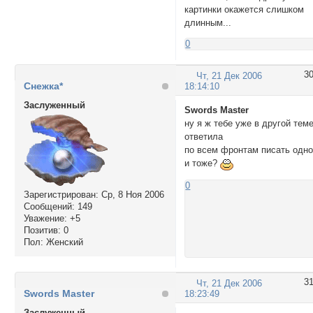
картинки окажется слишком
длинным...
0
3
Чт, 21 Дек 2006
Снежка*
18:14:10
Заслуженный
Swords Master
ну я ж тебе уже в другой тем
ответила
по всем фронтам писать одн
и тоже?
0
Зарегистрирован
: Ср, 8 Ноя 2006
Сообщений:
149
Уважение:
+5
Позитив:
0
Пол:
Женский
3
Чт, 21 Дек 2006
Swords Master
18:23:49
Заслуженный