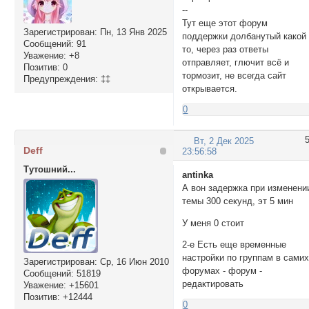
--
Тут еще этот форум
Зарегистрирован
: Пн, 13 Янв 2025
поддержки долбанутый какой
Сообщений:
91
то, через раз ответы
Уважение:
+8
отправляет, глючит всё и
Позитив:
0
тормозит, не всегда сайт
Предупреждения:
‡‡
открывается.
0
Вт, 2 Дек 2025
Deff
23:56:58
Тутошний...
antinka
А вон задержка при изменени
темы 300 секунд, эт 5 мин
У меня 0 стоит
2-е Есть еще временные
настройки по группам в сами
Зарегистрирован
: Ср, 16 Июн 2010
форумах - форум -
Сообщений:
51819
редактировать
Уважение:
+15601
Позитив:
+12444
0