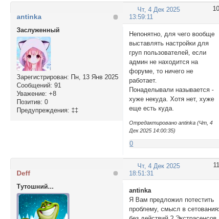
1
Чт, 4 Дек 2025
antinka
13:59:11
Заслуженный
Непонятно, для чего вообще
выставлять настройки для
груп пользователей, если
админ не находится на
форуме, то ничего не
Зарегистрирован
: Пн, 13 Янв 2025
работает.
Сообщений:
91
Понаделывали называется -
Уважение:
+8
хуже некуда. Хотя нет, хуже
Позитив:
0
еще есть куда.
Предупреждения:
‡‡
Отредактировано antinka (Чт, 4
Дек 2025 14:00:35)
0
1
Чт, 4 Дек 2025
Deff
18:51:31
Тутошний...
antinka
Я Вам предложил потестить
проблему, смысл в сетования
без действий ? Экстрасенсов