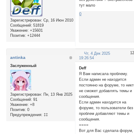
тут мало
0
Зарегистрирован
: Ср, 16 Июн 2010
Сообщений:
51819
Уважение:
+15601
Позитив:
+12444
1
Чт, 4 Дек 2025
antinka
19:26:54
Заслуженный
Deff
Я Вам написала проблему.
Если админ не находится
постоянно на форуме, то никт
не сможет добавлять темы и
Зарегистрирован
: Пн, 13 Янв 2025
сообщения.
Сообщений:
91
Если админ находится на
Уважение:
+8
форуме, то пользователи без
Позитив:
0
проблем добавляют темы и
Предупреждения:
‡‡
сообщения.
====
Вот для Вас сделала форум,