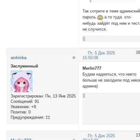
Так сотрите в теме админски
пароль
а то туда кто-
нибудь зайдёт под ним и тест
не случится.
0
1
Пт, 5 Дек 2025
antinka
15:50:08
Заслуженный
Merlin777
Будем надеяться, что никто
больше не заходили под ник
админа)
0
Зарегистрирован
: Пн, 13 Янв 2025
Сообщений:
91
Уважение:
+8
Позитив:
0
Предупреждения:
‡‡
1
Пт, 5 Дек 2025