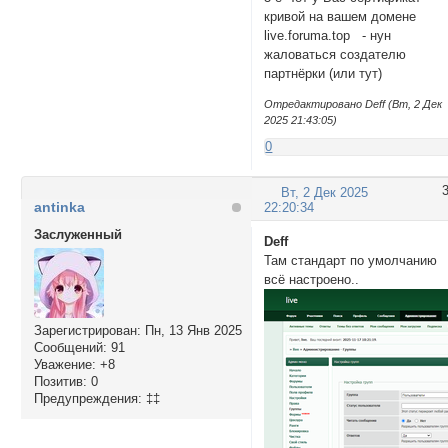
кривой на вашем домене
live.foruma.top - нун
жаловаться создателю
партнёрки (или тут)
Отредактировано Deff (Вт, 2 Дек
2025 21:43:05)
0
Вт, 2 Дек 2025
antinka
22:20:34
Заслуженный
Deff
Там стандарт по умолчанию
всё настроено..
Зарегистрирован
: Пн, 13 Янв 2025
Сообщений:
91
Уважение:
+8
Позитив:
0
Предупреждения:
‡‡