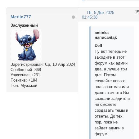
1
Пт, 5 Дек 2025
Merlin777
01:45:38
Заслуженный
antinka
написал(а):
Deff
Ну вот теперь не
заходите в этот
форум как админ
Зарегистрирован
: Ср, 10 Апр 2024
два, а лучше три
Сообщений:
368
дня. Потом
Уважение:
+231
Позитив:
+194
создайте нового
Пол:
Мужской
пользователя или
даже этим что Вы
создали зайдите и
не сможете
создавать темы и
ответы. До тех
пор, пока не
зайдет админ в
форум.