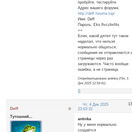
пробуйте, тестируйте.
Адрес вашего форума:
http://deff.foruma.top/
Имя: Deff
Пароль: Eks,ftvczbvfitv
==
Блин, какой дятел тут такое
наделал, что нельзя
нормально общаться,
сообщения не отправляются 
страницы через раз
загружаются. Часто вообще
ошибка, а не страница.
Отредактировано antinka (Пт, 5
Дек 2025 12:59:41)
0
1
Чт, 4 Дек 2025
Deff
23:03:32
Тутошний...
antinka
Ну у меня нормально
создаётся