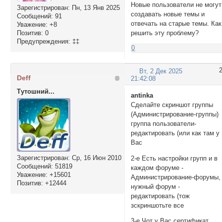
Новые пользователи не могут
Зарегистрирован
: Пн, 13 Янв 2025
создавать новые темы и
Сообщений:
91
отвечать на старые темы. Как
Уважение:
+8
Позитив:
0
решить эту проблему?
Предупреждения:
‡‡
0
Вт, 2 Дек 2025
Deff
21:42:08
Тутошний...
antinka
Сделайте скриншот группы
(Администрирование-группы)
группа пользователи-
редактировать (или как там у
Вас
Зарегистрирован
: Ср, 16 Июн 2010
2-е Есть настройки групп и в
Сообщений:
51819
каждом форуме -
Уважение:
+15601
Администрирование-форумы,
Позитив:
+12444
нужный форум -
редактировать (тож
зскриншотьте все
3-е Чот у Вас сертификат