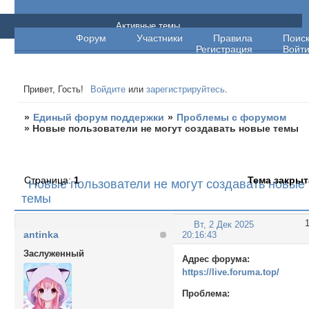
Единый форум поддержки
Активные темы
Форум
Участники
Правила
Поис
Регистрация
Войт
Привет, Гость!
Войдите
или
зарегистрируйтесь
.
»
Единый форум поддержки
»
Проблемы с форумом
»
Новые пользователи не могут создавать новые темы
Страница:
1
Тема закрыт
Новые пользователи не могут создавать новые
темы
Вт, 2 Дек 2025
antinka
20:16:43
Заслуженный
Адрес форума:
https://live.foruma.top/
Проблема: