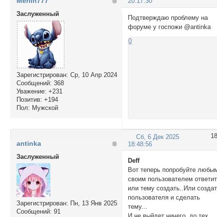
Merlin777
20:17:30
Заслуженный
Подтверждаю проблему на
форуме у госпожи @antinka
0
Зарегистрирован
: Ср, 10 Апр 2024
Сообщений:
368
Уважение:
+231
Позитив:
+194
Пол:
Мужской
1
Сб, 6 Дек 2025
antinka
18:48:56
Заслуженный
Deff
Вот теперь попробуйте любы
своим пользователем ответи
или тему создать..Или созда
пользователя и сделать
Зарегистрирован
: Пн, 13 Янв 2025
тему...
Сообщений:
91
И не выйдет ничего, до тех