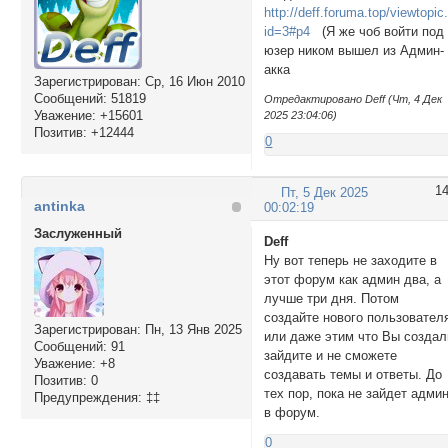
http://deff.foruma.top/viewtopic
id=3#p4
(Я же чоб войти под
юзер ником вышел из Админ-
акка
Зарегистрирован
: Ср, 16 Июн 2010
Сообщений:
51819
Отредактировано Deff (Чт, 4 Дек
Уважение:
+15601
2025 23:04:06)
Позитив:
+12444
0
1
Пт, 5 Дек 2025
antinka
00:02:19
Заслуженный
Deff
Ну вот теперь не заходите в
этот форум как админ два, а
лучше три дня. Потом
создайте нового пользовател
Зарегистрирован
: Пн, 13 Янв 2025
или даже этим что Вы создал
Сообщений:
91
зайдите и не сможете
Уважение:
+8
создавать темы и ответы. До
Позитив:
0
тех пор, пока не зайдет адми
Предупреждения:
‡‡
в форум.
0