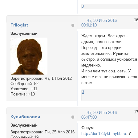
0
1
Чт, 30 Июн 2016
Frilogist
00:01:10
Заслуженный
Ждем, ждем. Все ждут -
админ, пользователи.
Переезд - это сродни
землетрясению. Рушится
быстро, а обломки убираются
медленно.
И при чем тут соц. сеть. У
меня е-mail не привязан к соц
Зарегистрирован
: Чт, 1 Ноя 2012
сетям.
Сообщений:
52
Уважение:
+11
0
Позитив:
+10
1
Чт, 30 Июн 2016
Кулибинович
06:47:00
Заслуженный
Форум
Зарегистрирован
: Пн, 25 Апр 2016
http://don123ykt.mybb.ru
. У
Сообщений:
19