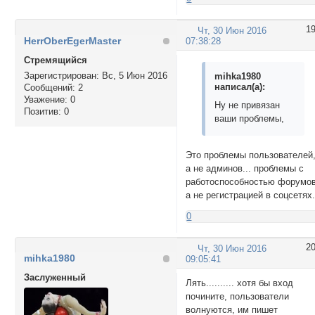
1
Чт, 30 Июн 2016
HerrOberEgerMaster
07:38:28
Стремящийся
Зарегистрирован
: Вс, 5 Июн 2016
mihka1980
написал(а):
Сообщений:
2
Уважение:
0
Ну не привязан
Позитив:
0
ваши проблемы,
Это проблемы пользователей
а не админов... проблемы с
работоспособностью форумов
а не регистрацией в соцсетях.
0
2
Чт, 30 Июн 2016
mihka1980
09:05:41
Заслуженный
Лять.......... хотя бы вход
почините, пользователи
волнуются, им пишет