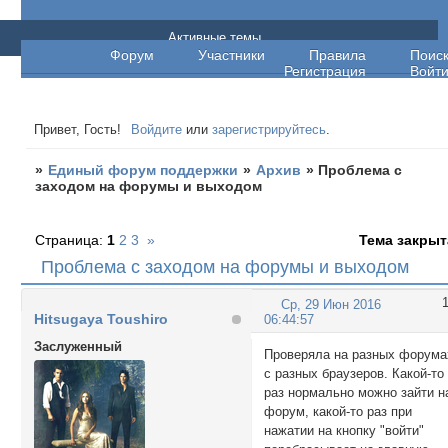
Единый форум поддержки
Активные темы
Форум
Участники
Правила
Поис
Регистрация
Войт
Привет, Гость!
Войдите
или
зарегистрируйтесь
.
»
Единый форум поддержки
»
Архив
»
Проблема с
заходом на форумы и выходом
Страница:
1
2
3
»
Тема закрыт
Проблема с заходом на форумы и выходом
Ср, 29 Июн 2016
Hitsugaya Toushiro
06:44:57
Заслуженный
Проверяла на разных форума
с разных браузеров. Какой-то
раз нормально можно зайти н
форум, какой-то раз при
нажатии на кнопку "войти"