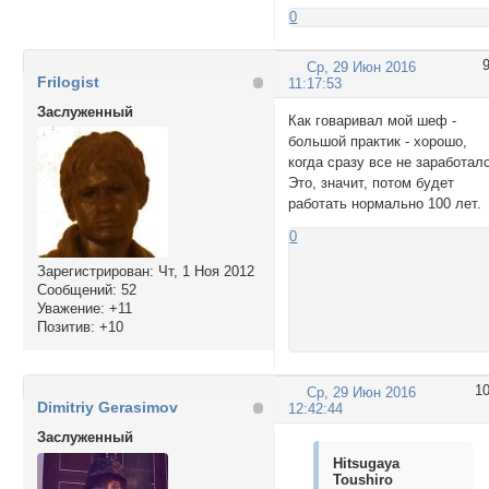
0
Ср, 29 Июн 2016
Frilogist
11:17:53
Заслуженный
Как говаривал мой шеф -
большой практик - хорошо,
когда сразу все не заработал
Это, значит, потом будет
работать нормально 100 лет.
0
Зарегистрирован
: Чт, 1 Ноя 2012
Сообщений:
52
Уважение:
+11
Позитив:
+10
1
Ср, 29 Июн 2016
Dimitriy Gerasimov
12:42:44
Заслуженный
Hitsugaya
Toushiro