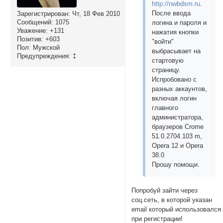
http://nwbdsm.ru
.
После ввода
Зарегистрирован
: Чт, 18 Фев 2010
Сообщений:
1075
логина и пароля и
Уважение:
+131
нажатия кнопки
Позитив:
+603
"войти"
Пол:
Мужской
выбрасывает на
Предупреждения:
‡
стартовую
страницу.
Испробовано с
разных аккаунтов,
включая логин
главного
администратора,
браузеров Crome
51.0.2704.103 m,
Opera 12 и Opera
38.0
Прошу помощи.
Попробуй зайти через
соц.сеть, в которой указан
email который использовался
при регистрации!