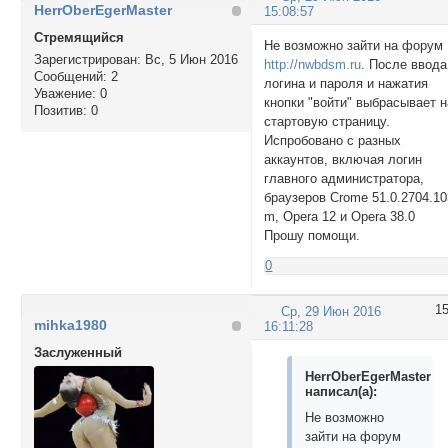
HerrOberEgerMaster
15:08:57
Стремящийся
Не возможно зайти на форум
Зарегистрирован
: Вс, 5 Июн 2016
http://nwbdsm.ru
. После ввода
Сообщений:
2
логина и пароля и нажатия
Уважение:
0
кнопки "войти" выбрасывает н
Позитив:
0
стартовую страницу.
Испробовано с разных
аккаунтов, включая логин
главного администратора,
браузеров Crome 51.0.2704.10
m, Opera 12 и Opera 38.0
Прошу помощи.
0
1
Ср, 29 Июн 2016
mihka1980
16:11:28
Заслуженный
HerrOberEgerMaster
написал(а):
Не возможно
зайти на форум