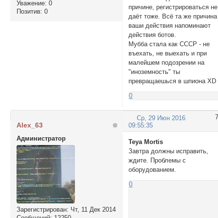
Уважение:
0
причине, регистрироваться не
Позитив:
0
даёт тоже. Всё та же причина
ваши действия напоминают
действия ботов.
Мубба стала как СССР - не
въехать, не выехать и при
малейшем подозрении на
"иноземность" ты
превращаешься в шпиона XD
0
Ср, 29 Июн 2016
Alex_63
09:55:35
Администратор
Teya Mortis
Завтра должны исправить,
ждите. Проблемы с
оборудованием.
0
Зарегистрирован
: Чт, 11 Дек 2014
Сообщений:
12250