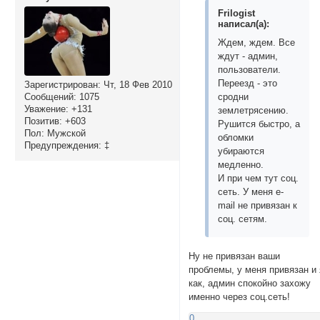
Frilogist
написал(а):
Ждем, ждем. Все
ждут - админ,
пользователи.
Переезд - это
Зарегистрирован
: Чт, 18 Фев 2010
Сообщений:
1075
сродни
Уважение:
+131
землетрясению.
Позитив:
+603
Рушится быстро, а
Пол:
Мужской
обломки
Предупреждения:
‡
убираются
медленно.
И при чем тут соц.
сеть. У меня е-
mail не привязан к
соц. сетям.
Ну не привязан ваши
проблемы, у меня привязан и 
как, админ спокойно захожу
именно через соц.сеть!
0