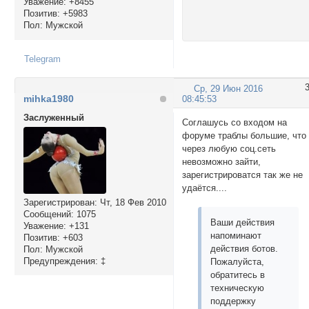
Уважение:
+8455
Позитив:
+5983
Пол:
Мужской
Telegram
Ср, 29 Июн 2016
mihka1980
08:45:53
Заслуженный
Соглашусь со входом на
форуме траблы большие, что
через любую соц.сеть
невозможно зайти,
зарегистрироватся так же не
удаётся....
Зарегистрирован
: Чт, 18 Фев 2010
Сообщений:
1075
Ваши действия
Уважение:
+131
напоминают
Позитив:
+603
действия ботов.
Пол:
Мужской
Предупреждения:
‡
Пожалуйста,
обратитесь в
техническую
поддержку