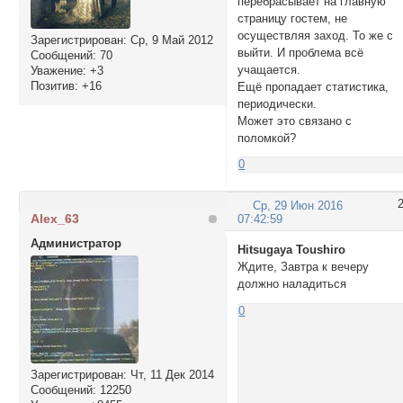
перебрасывает на главную
страницу гостем, не
осуществляя заход. То же с
Зарегистрирован
: Ср, 9 Май 2012
выйти. И проблема всё
Сообщений:
70
учащается.
Уважение:
+3
Позитив:
+16
Ещё пропадает статистика,
периодически.
Может это связано с
поломкой?
0
Ср, 29 Июн 2016
Alex_63
07:42:59
Администратор
Hitsugaya Toushiro
Ждите, Завтра к вечеру
должно наладиться
0
Зарегистрирован
: Чт, 11 Дек 2014
Сообщений:
12250