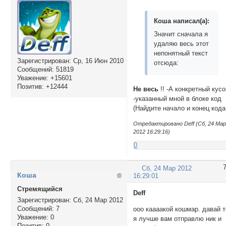
if((document.URL.i
	elm=document.getElementById("pun-main").getElementsByTagName("div")

	for(x in elm) if(elm[x].className=="post-content"){

Кoша написал(а):
var post=elm[x]

Значит сначала я
post.innerHTML=add
удаляю весь этот
	}

непонятный текст
}

Зарегистрирован
: Ср, 16 Июн 2010
отсюда:
if(form=document.g
Сообщений:
51819
	form.getElementsByTagName("tr")[0].insertCell(16).innerHTML="<img  id=\"button-spoiler\" title=\"Спойлер\" onclick=\"tag_spoiler('[spoiler]','[/spoiler]')\" src=\"/i/blank.gif\" />"

Уважение:
+15601
Позитив:
+12444
</script>
Не весь
!! -А конкретный кусо
-указанный мной в блоке код
(Найдите начало и конец кода
Отредактировано Deff (Сб, 24 Ма
2012 16:29:16)
0
Сб, 24 Мар 2012
Кoша
16:29:01
Стремящийся
Deff
Зарегистрирован
: Сб, 24 Мар 2012
Сообщений:
7
ооо каааакой кошмар. давай т
Уважение:
0
я лучше вам отправлю ник и
Позитив:
0