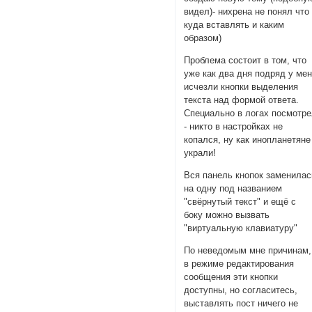
видел)- нихрена не понял что
куда вставлять и каким
образом)
Проблема состоит в том, что
уже как два дня подряд у ме
исчезли кнопки выделения
текста над формой ответа.
Специально в логах посмотр
- никто в настройках не
копался, ну как инопланетяне
украли!
Вся панель кнопок заменилас
на одну под названием
"свёрнутый текст" и ещё с
боку можно вызвать
"виртуальную клавиатуру"
По неведомым мне причинам,
в режиме редактирования
сообщения эти кнопки
доступны, но согласитесь,
выставлять пост ничего не