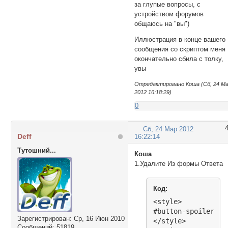
за глупые вопросы, с
устройством форумов
общаюсь на "вы")
Иллюстрация в конце вашего
сообщения со скриптом меня
окончательно сбила с толку,
увы
Отредактировано Кoша (Сб, 24 М
2012 16:18:29)
0
Сб, 24 Мар 2012
Deff
16:22:14
Тутошний...
Кoша
1.Удалите Из формы Ответа
Код:
<style>

#button-spoiler {b
Зарегистрирован
: Ср, 16 Июн 2010
</style>

Сообщений:
51819