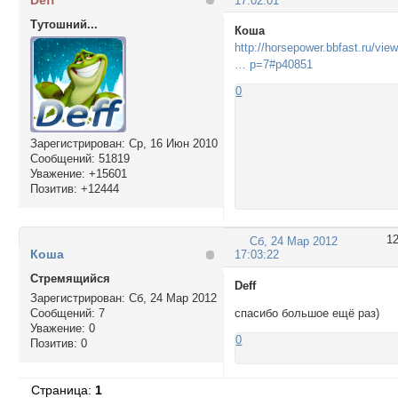
17:02:01
Тутошний...
Кoша
http://horsepower.bbfast.ru/view
… p=7#p40851
0
Зарегистрирован
: Ср, 16 Июн 2010
Сообщений:
51819
Уважение:
+15601
Позитив:
+12444
1
Сб, 24 Мар 2012
Кoша
17:03:22
Стремящийся
Deff
Зарегистрирован
: Сб, 24 Мар 2012
Сообщений:
7
спасибо большое ещё раз)
Уважение:
0
0
Позитив:
0
Страница:
1