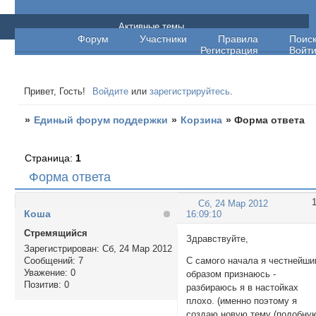
Единый форум поддержки
Активные темы
Форум
Участники
Правила
Поис
Регистрация
Войт
Привет, Гость!
Войдите
или
зарегистрируйтесь
.
»
Единый форум поддержки
»
Корзина
»
Форма ответа
Страница:
1
Форма ответа
Сб, 24 Мар 2012
Кoша
16:09:10
Стремящийся
Здравствуйте,
Зарегистрирован
: Сб, 24 Мар 2012
Сообщений:
7
С самого начала я честнейш
Уважение:
0
образом признаюсь -
Позитив:
0
разбираюсь я в настойках
плохо. (именно поэтому я
создаю новую тему (подобну