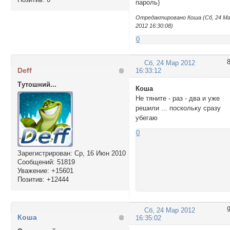
пароль)
Отредактировано Кoша (Сб, 24 М
2012 16:30:08)
0
Сб, 24 Мар 2012
Deff
16:33:12
Тутошний...
Кoша
Не тяните - раз - два и уже
решили ... поскольку сразу
убегаю
0
Зарегистрирован
: Ср, 16 Июн 2010
Сообщений:
51819
Уважение:
+15601
Позитив:
+12444
Сб, 24 Мар 2012
Кoша
16:35:02