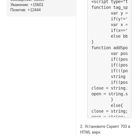
<script type="text
Уважение:
+15601
function tag_spoile
Позитив:
+12444
	var y = prompt("Введите описание закрытой кнопки",'');

	if(y!='null' && y!='' && typeof(y)!='object' && typeof(y)!='undefined'){

	var x = prompt("Введите описание открытой кнопки",'');

	if(x=='null' || x=='' || typeof(x)=='object' || typeof(x)=='undefined') bbcode('[spoiler='+y+']','[/spoiler]'); else bbcode('[spoiler='+y+'|'+x+']','[/spoiler]');}

	else bbcode('[spoiler]','[/spoiler]')

}

function addSpoile
	var pos=0,pos2=0,pos_c=0,pos_l=0,newpos=0,string='',close='',open='';

	if((pos=str.indexOf("[spoiler",from))==-1) return str;

	if((pos2=str.indexOf("[/spoiler]"),pos+9)==-1) return str;

	if(((pos_c=str.indexOf("]",pos+8))!=-1) && ((pos_c!=pos+8)&&(pos_c!=pos+9))){

	string = str.substring(pos+9,pos_c);

	if((pos_l = string.indexOf("|"))!=-1){

close = string.sub
open = string.subs
	}

	else{

close = string;

open = string;

	}

2. Установите Скрипт 703 в
	}

HTML верх
	else{
