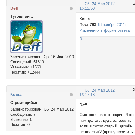
Сб, 24 Мар 2012
Deff
16:12:50
Тутошний...
Кoша
Пост 703
18 ноября 2011г.:
Изменения в форме ответа
0
Зарегистрирован
: Ср, 16 Июн 2010
Сообщений:
51819
Уважение:
+15601
Позитив:
+12444
Сб, 24 Мар 2012
Кoша
16:17:13
Стремящийся
Deff
Зарегистрирован
: Сб, 24 Мар 2012
Сообщений:
7
Смотрю я на этот скрип. Что 
Уважение:
0
ним делать, куда вставлять,
Позитив:
0
если я сотру старый, дизайн
не полетит? (прошу простить