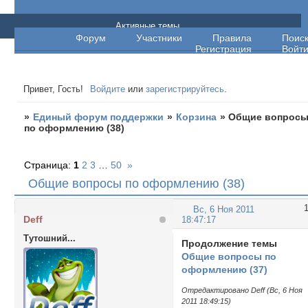
Единый форум поддержки
Активные темы
Форум
Участники
Правила
Поис
Регистрация
Войт
Привет, Гость!
Войдите
или
зарегистрируйтесь
.
»
Единый форум поддержки
»
Корзина
»
Общие вопрос
по оформлению (38)
Страница:
1
2
3
…
50
»
Общие вопросы по оформлению (38)
Вс, 6 Ноя 2011
Deff
18:47:17
Тутошний...
Продолжение темы
Общие вопросы по
оформлению (37)
Отредактировано Deff (Вс, 6 Ноя
2011 18:49:15)