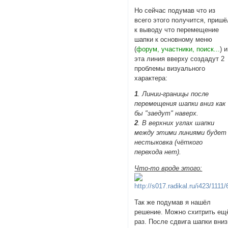
Но сейчас подумав что из
всего этого получится, пришё
к выводу что перемещение
шапки к основному меню
(
форум, участники, поиск...
) и
эта линия вверху создадут 2
проблемы визуального
характера:
1
. Линии-границы после
перемещения шапки вниз как
бы "заедут" наверх.
2
. В верхних углах шапки
между этими линиями будет
нестыковка (чёткого
перехода нет).
Что-то вроде этого:
Так же подумав я нашёл
решение. Можно схитрить ещ
раз. После сдвига шапки вниз