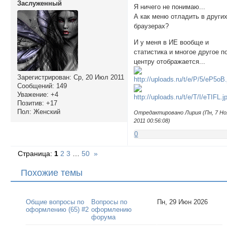
Заслуженный
             <li><
Я ничего не понимаю...
             <li><
А как меню отладить в други
          </ul>

браузерах?
        </li>

И у меня в ИЕ вообще и
        <li><a hre
статистика и многое другое п
          <ul>

центру отображается...
             <li><
             <li><
Зарегистрирован
: Ср, 20 Июл 2011
             <li><
Сообщений:
149
          </ul>

Уважение:
+4
Позитив:
+17
        </li>

Пол:
Женский
        <li><a hre
Отредактировано Лирия (Пн, 7 Но
2011 00:56:08)
        <li><a hre
        <li><a hre
0
          </ul>

        </li> 

Страница:
1
2
3
…
50
»
</ul>

</div>

Похожие темы
</center>
Общие вопросы по
Вопросы по
Пн, 29 Июн 2026
оформлению (65) #2
оформлению
форума