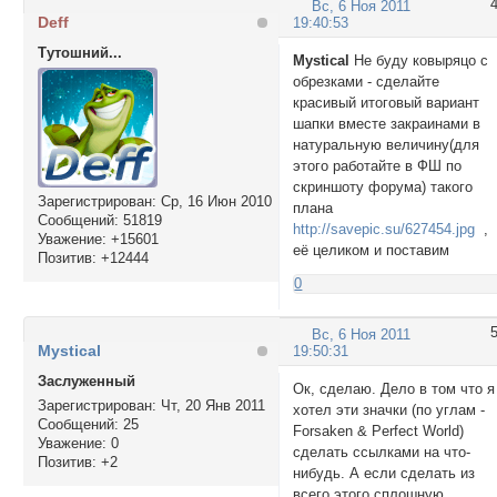
Вс, 6 Ноя 2011
Deff
19:40:53
Тутошний...
Mystical
Не буду ковыряцо с
обрезками - сделайте
красивый итоговый вариант
шапки вместе закраинами в
натуральную величину(для
этого работайте в ФШ по
скриншоту форума) такого
Зарегистрирован
: Ср, 16 Июн 2010
плана
Сообщений:
51819
http://savepic.su/627454.jpg
,
Уважение:
+15601
её целиком и поставим
Позитив:
+12444
0
Вс, 6 Ноя 2011
Mystical
19:50:31
Заслуженный
Ок, сделаю. Дело в том что я
Зарегистрирован
: Чт, 20 Янв 2011
хотел эти значки (по углам -
Сообщений:
25
Forsaken & Perfect World)
Уважение:
0
сделать ссылками на что-
Позитив:
+2
нибудь. А если сделать из
всего этого сплошную