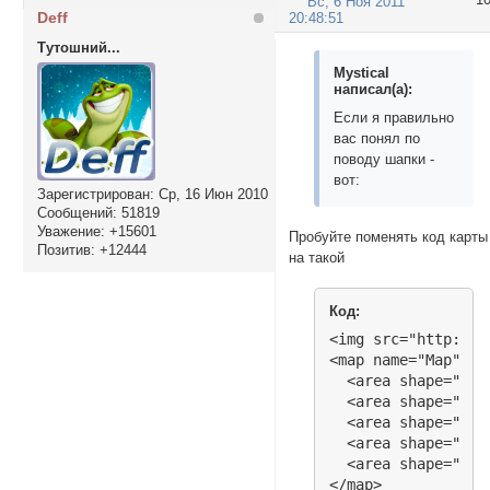
Вс, 6 Ноя 2011
Deff
20:48:51
Тутошний...
Mystical
написал(а):
Если я правильно
вас понял по
поводу шапки -
вот:
Зарегистрирован
: Ср, 16 Июн 2010
Сообщений:
51819
Уважение:
+15601
Пробуйте поменять код карты
Позитив:
+12444
на такой
Код:
<img src="http://s
<map name="Map" id=
  <area shape="pol
  <area shape="pol
  <area shape="pol
  <area shape="pol
  <area shape="pol
</map>