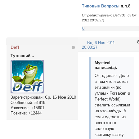
Типовые Вопросы
п.п.8
Отредактировано Deff (Вс, 6 Ноя
2011 20:09:37)
0
Вс, 6 Ноя 2011
Deff
20:08:27
Тутошний...
Mystical
написал(а):
Ок, сделаю. Дело
в том что я хотел
эти значки (по
углам - Forsaken &
Зарегистрирован
: Ср, 16 Июн 2010
Perfect World)
Сообщений:
51819
сделать ссылками
Уважение:
+15601
на что-нибудь. А
Позитив:
+12444
если сделать из
всего этого
сплошную
картинку-шапку,