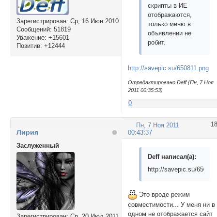
скрипты в ИЕ
            <li><a
отображаются,
              <ul>

Зарегистрирован
: Ср, 16 Июн 2010
только меню в
                <l
Сообщений:
51819
объявлении не
                <l
Уважение:
+15601
робит.
              </ul>
Позитив:
+12444
            </li>

            <li><a
http://savepic.su/650811.png
              <ul>

                <l
Отредактировано Deff (Пн, 7 Ноя
                <l
2011 00:35:53)
                <l
0
                <l
                <l
1
Пн, 7 Ноя 2011
              </ul>
Лирия
00:43:37
            </li>

Заслуженный
            <li><a
              <ul>

Deff написал(а):
                <l
http://savepic.su/65081
                <l
                <l
                <l
Это вроде режим
              </ul>
совместимости... У меня ни в
            </li>

одном не отображается сайт
Зарегистрирован
: Ср, 20 Июл 2011