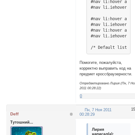
#nav li:hover a.top
              </ul>
#nav li.iehover a.
            </li>

</li>

#nav li:hover a.to
          </ul>

#nav li.iehover a.
        </li> 

#nav li:hover a.to
     </ul>

#nav li.iehover a.
   </li>

<li class="top"><a
/* Default list sty
     <ul class="sub
        <li><a hre
#nav li:hover {pos
          <ul>

Помогите, пожалуйста,
             <li><
корректно выправить код на
#nav li:hover ul.su
             <li><
предмет кроссбраузерности.
{left:1px; top:38p
             <li><
#nav li:hover ul.su
Отредактировано Лирия (Пн, 7 Но
             <li><
{display:block; he
2011 00:28:22)
             <li><
             <li><
0
#nav li:hover ul.su
             <li><
{display:block; fo
             <li><
1
Пн, 7 Ноя 2011
             <li><
Deff
00:28:29
#nav li ul.sub li a
              <ul>

{background: #EED8
Тутошний...
                <l
#nav li:hover ul.s
Лирия
                <l
{background-image:
написал(а):