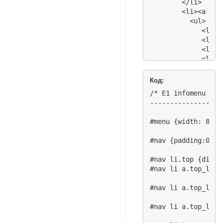
        </li>

        <li><a hre
          <ul>

             <li><
             <li><
             <li><
             <li><
          </ul>

        </li>

Код:
        <li><a hre
/* E1 infomenu

          <ul>

------------------
            <li><a
            <li><a
#menu {width: 810px
              <ul>

                <l
#nav {padding:0; m
                <l
                <l
#nav li.top {displ
                <l
#nav li a.top_link
              </ul>
            </li>

#nav li a.top_link
            <li><a
              <ul>

#nav li a.top_link
                <l
                <l