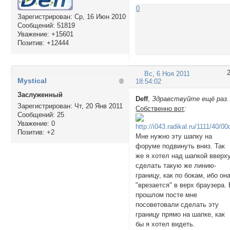
0
Зарегистрирован
: Ср, 16 Июн 2010
Сообщений:
51819
Уважение:
+15601
Позитив:
+12444
Вс, 6 Ноя 2011
Mystical
18:54:02
Заслуженный
Deff
,
Здравствуйте ещё раз.
Зарегистрирован
: Чт, 20 Янв 2011
Собственно вот
:
Сообщений:
25
Уважение:
0
Позитив:
+2
Мне нужно эту шапку на
форуме подвинуть вниз. Так
же я хотел над шапкой вверх
сделать такую же линию-
границу, как по бокам, ибо он
"врезается" в верх браузера.
прошлом посте мне
посоветовали сделать эту
границу прямо на шапке, как
бы я хотел видеть.