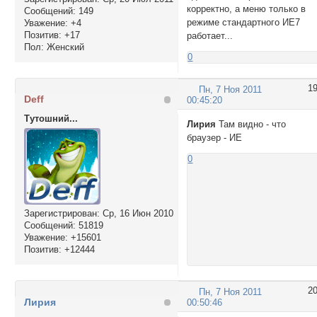
            <li><a
корректно, а меню только в
Сообщений:
149
              <ul>

режиме стандартного ИЕ7
Уважение:
+4
                <l
Позитив:
+17
работает...
                <l
Пол:
Женский
0
              </ul>
            </li>

            <li><a
1
Пн, 7 Ноя 2011
              <ul>

Deff
00:45:20
                <l
Тутошний...
Лирия
Там видно - что
                <l
браузер - ИЕ
                <l
                <l
0
              </ul>
            </li>

          </ul> 

        </li>

Зарегистрирован
: Ср, 16 Июн 2010
          </ul> 

Сообщений:
51819
        </li>

Уважение:
+15601
<li class="top"><a
Позитив:
+12444
     <ul class="sub
        <li><a hre
          <ul>

2
Пн, 7 Ноя 2011
             <li><
Лирия
00:50:46
             <li><