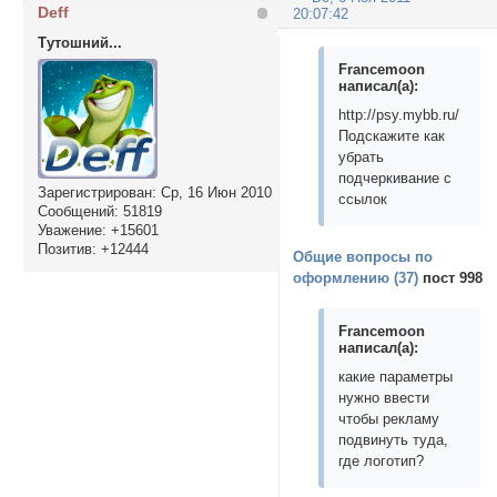
Deff
20:07:42
Тутошний...
Francemoon
написал(а):
http://psy.mybb.ru/
Подскажите как
убрать
подчеркивание с
Зарегистрирован
: Ср, 16 Июн 2010
ссылок
Сообщений:
51819
Уважение:
+15601
Позитив:
+12444
Общие вопросы по
оформлению (37)
пост 998
Francemoon
написал(а):
какие параметры
нужно ввести
чтобы рекламу
подвинуть туда,
где логотип?