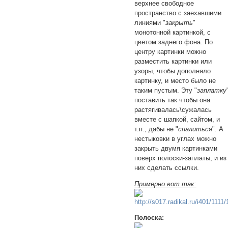
верхнее свободное
пространство с заехавшими
линиями "
закрыть
"
монотонной картинкой, с
цветом заднего фона. По
центру картинки можно
разместить картинки или
узоры, чтобы дополняло
картинку, и место было не
таким пустым. Эту "
заплатку
поставить так чтобы она
растягивалась\сужалась
вместе с шапкой, сайтом, и
т.п., дабы не "
спалиться
". А
нестыковки в углах можно
закрыть двумя картинками
поверх полоски-заплаты, и из
них сделать ссылки.
Примерно вот так:
Полоска: