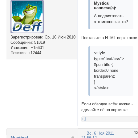
Mystical
написал(а):
А подрихтовать
это можно как-то?
Зарегистрирован
: Ср, 16 Июн 2010
Поставьте в HTML верх такое
Сообщений:
51819
Уважение:
+15601
Позитив:
+12444
<style
type="text/css">
#pun-title {
border:0 none
transparent;
}
</style>
Если обводка всёж нужна -
сделайте её на картинке
+1
1
Вс, 6 Ноя 2011
Mystical
21:56:12