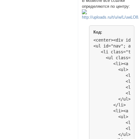
В мозилле все ссылки
определяются по центру:
Код:
<center><div id="me
<ul id="nav"; align
   <li class="top"
     <ul class="sub
        <li><a hre
          <ul>

             <li><
             <li><
             <li><
             <li><
          </ul>

        </li>

        <li><a hre
          <ul>

             <li><
             <li><
          </ul>
