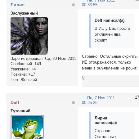
Пн, 7 Ноя 2011
#nav li:hover li:h
             <li><
Лирия
00:33:55
#nav li:hover li:h
             <li><
#nav li:hover li:h
Заслуженный
             <li><
{background:#EED8A
             <li><
Deff написал(а):
             <li><
В ИЕ у Вас просто
          </ul>

отключен ява
        </li>

скрипт
        <li><a hre
          <ul>

            <li><a
Странно. Остальные скрипты 
Зарегистрирован
: Ср, 20 Июл 2011
              <ul>

ИЕ отображаются, только
Сообщений:
149
                <l
меню в объявлении не робит.
Уважение:
+4
                <l
Позитив:
+17
0
                <l
Пол:
Женский
                <l
                <l
              </ul>
1
Пн, 7 Ноя 2011
Deff
00:35:28
            </li>

            <li><a
Тутошний...
              <ul>

Лирия
                <l
написал(а):
                <l
Странно.
              </ul>
Остальные
            </li>
