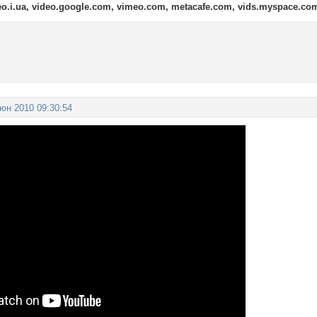
deo.i.ua, video.google.com, vimeo.com, metacafe.com, vids.myspace.com, 
юн 2010 09:30:54