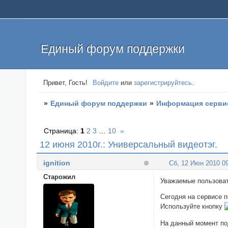
Единый форум поддержки
Привет, Гость!
Войдите
или
зарегистрируйтесь
.
»
Единый форум поддержки
»
Информация серви
Страница:
1
2
3
…
10
»
12 июня 2010г.: Универсальный видеотэг.
ignition
Сб, 12 Июн 2010 09
Cтарожил
Уважаемые пользова
Сегодня на сервисе 
Используйте кнопку
На данный момент п