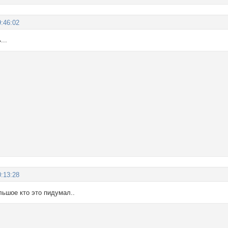
:46:02
...
:13:28
льшое кто это пидумал..