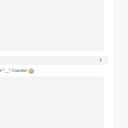
5
! ^__^ Спасибо!