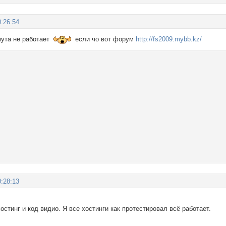
:26:54
мута не работает
если чо вот форум
http://fs2009.mybb.kz/
:28:13
хостинг и код видио. Я все хостинги как протестировал всё работает.