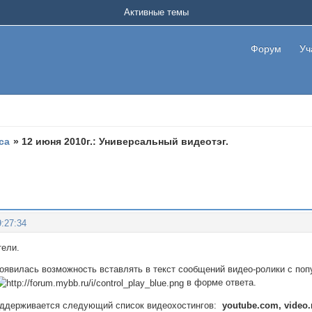
Активные темы
Форум
Уч
са
»
12 июня 2010г.: Универсальный видеотэг.
:27:34
тели.
появилась возможность вставлять в текст сообщений видео-ролики с поп
в форме ответа.
оддерживается следующий список видеохостингов:
youtube.com, video.m