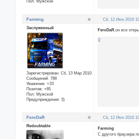
Пол:
Мужской
Farming
Сб, 12 Июн 2010 10
Заслуженный
FeroDaR
,он все отк
0
Зарегистрирован
: Сб, 13 Мар 2010
Сообщений:
788
Уважение:
+33
Позитив:
+85
Пол:
Мужской
Предупреждения:
3)
FeroDaR
Сб, 12 Июн 2010 10
Redoubtable
Farming
С другого браузера п