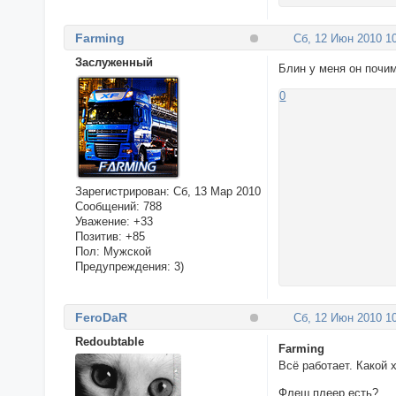
Farming
Сб, 12 Июн 2010 10
Заслуженный
Блин у меня он почи
0
Зарегистрирован
: Сб, 13 Мар 2010
Сообщений:
788
Уважение:
+33
Позитив:
+85
Пол:
Мужской
Предупреждения:
3)
FeroDaR
Сб, 12 Июн 2010 10
Redoubtable
Farming
Всё работает. Какой 
Флеш плеер есть?