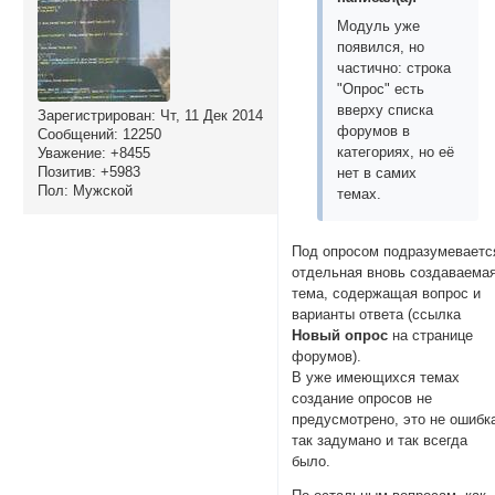
Модуль уже
появился, но
частично: строка
"Опрос" есть
вверху списка
Зарегистрирован
: Чт, 11 Дек 2014
форумов в
Сообщений:
12250
категориях, но её
Уважение:
+8455
Позитив:
+5983
нет в самих
Пол:
Мужской
темах.
Под опросом подразумеваетс
отдельная вновь создаваема
тема, содержащая вопрос и
варианты ответа (ссылка
Новый опрос
на странице
форумов).
В уже имеющихся темах
создание опросов не
предусмотрено, это не ошибк
так задумано и так всегда
было.