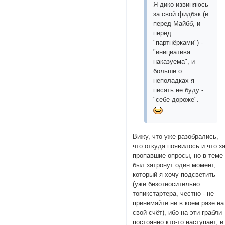
Я дико извиняюсь
за свой фидбэк (и
перед Майбб, и
перед
"партнёрками") -
"инициатива
наказуема", и
больше о
неполадках я
писать не буду -
"себе дороже".
Вижу, что уже разобрались,
что откуда появилось и что з
пропавшие опросы, но в теме
был затронут один момент,
который я хочу подсветить
(уже безотносительно
топикстартера, честно - не
принимайте ни в коем разе на
свой счёт), ибо на эти грабли
постоянно кто-то наступает, и