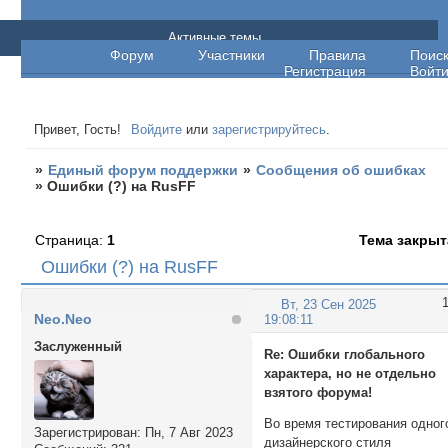
Единый форум поддержки
Активные темы
Форум
Участники
Правила
Поис
Регистрация
Войт
Привет, Гость!
Войдите
или
зарегистрируйтесь
.
»
Единый форум поддержки
»
Сообщения об ошибках
»
Ошибки (?) на RusFF
Страница:
1
Тема закрыт
Ошибки (?) на RusFF
Вт, 23 Сен 2025
Neo.Neo
19:08:11
Заслуженный
Re:
Ошибки глобального
характера, но не отдельно
взятого форума!
Во время тестирования одног
Зарегистрирован
: Пн, 7 Авг 2023
дизайнерского стиля