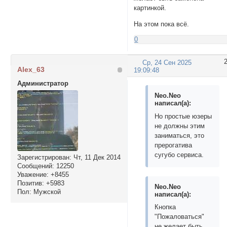
картинкой.
На этом пока всё.
0
Ср, 24 Сен 2025
Alex_63
19:09:48
Администратор
Neo.Neo
написал(а):
Но простые юзеры
не должны этим
заниматься, это
прерогатива
сугубо сервиса.
Зарегистрирован
: Чт, 11 Дек 2014
Сообщений:
12250
Уважение:
+8455
Позитив:
+5983
Neo.Neo
Пол:
Мужской
написал(а):
Кнопка
"Пожаловаться"
не желает быть