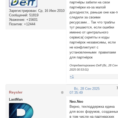
партнёры забили на свои
партнёрки из-за малой
Зарегистрирован
: Ср, 16 Июн 2010
доходности, раньше оне как-т
Сообщений:
51819
следили за своими
Уважение:
+15601
ресурсами... Так что траблы
Позитив:
+12444
тут решаются, если ошибки
именно от центрального
сервиса( скрипты и коды
партнёрок независимы, если
не конфликтуют с
установленными правилами
для партнёрок
Отредактировано Deff (Вс, 28 Сен
2025 00:53:01)
+1
Вс, 28 Сен 2025
Reysler
07:35:49
LastMan
Neo.Neo
Верно, техподдержка едина
для всех форумов, созданны
в том числе на партнерских