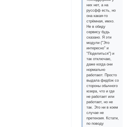
них нет, а на
руссфф есть, но
она какая-то
стрёмная, имхо.
Не в обиду
сервису будь
сказано. Я эти
модули ("Это
интересно" и
"Поделиться") и
так отключаю,
даже когда они
нормально
работают. Просто
выдала фидбэк со
стороны обычного
юзера, что и где
не работает или
работает, но не
так. Это ни в коем
случае не
претензия. Кстати,
по поводу