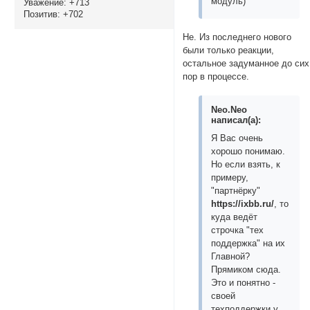
модуль)
Уважение:
+713
Позитив:
+702
Не. Из последнего нового
были только реакции,
остальное задуманное до сих
пор в процессе.
Neo.Neo
написал(а):
Я Вас очень
хорошо понимаю.
Но если взять, к
примеру,
"партнёрку"
https://ixbb.ru/
, то
куда ведёт
строчка "тех
поддержка" на их
Главной?
Прямиком сюда.
Это и понятно -
своей
техподдержки у