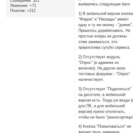
Сообщений:
321
выявились следующие баги:
Уважение:
+71
Позитив:
+212
1) В мобильной версии кнопк
"Форум" и "Награды" имеют
одну и ту же иконку - "домик"
Пришлось дорабатывать. Но
простые юзеры не должны
этим заниматься, это
прерогатива сугубо сервиса.
2) Отсутствует модуль
"Опрос" (в админке он
включён). На других моих
тестовых форумах - "Опрос"
наличествует.
3) Отсутствует "Поделиться"
на десктопе, в мобильной
версии есть. Тогда уж везде (
для ПК, и для мобильной
версии) нужно отключать,
чтобы не было "разносортицы
4) Кнопка "Пожаловаться" не
желает быть заменена