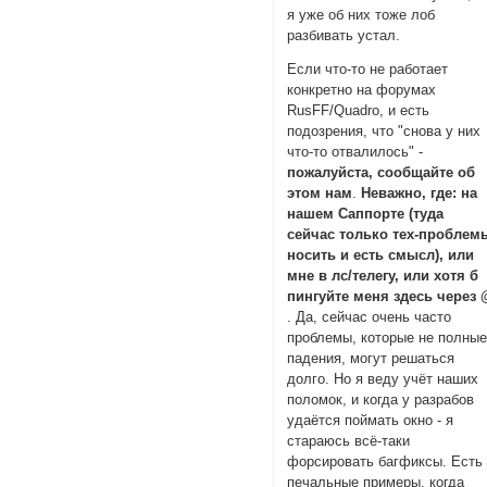
я уже об них тоже лоб
разбивать устал.
Если что-то не работает
конкретно на форумах
RusFF/Quadro, и есть
подозрения, что "снова у них
что-то отвалилось" -
пожалуйста, сообщайте об
этом нам
.
Неважно, где: на
нашем Саппорте (туда
сейчас только тех-проблем
носить и есть смысл), или
мне в лс/телегу, или хотя б
пингуйте меня здесь через
. Да, сейчас очень часто
проблемы, которые не полны
падения, могут решаться
долго. Но я веду учёт наших
поломок, и когда у разрабов
удаётся поймать окно - я
стараюсь всё-таки
форсировать багфиксы. Есть
печальные примеры, когда