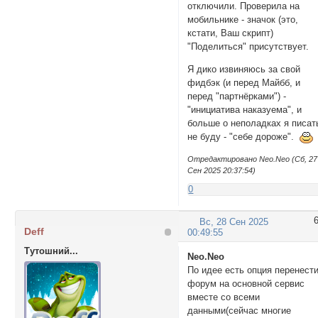
отключили. Проверила на
мобильнике - значок (это,
кстати, Ваш скрипт)
"Поделиться" присутствует.
Я дико извиняюсь за свой
фидбэк (и перед Майбб, и
перед "партнёрками") -
"инициатива наказуема", и
больше о неполадках я писат
не буду - "себе дороже".
Отредактировано Neo.Neo (Сб, 27
Сен 2025 20:37:54)
0
Вс, 28 Сен 2025
Deff
00:49:55
Тутошний...
Neo.Neo
По идее есть опция перенест
форум на основной сервис
вместе со всеми
данными(сейчас многие