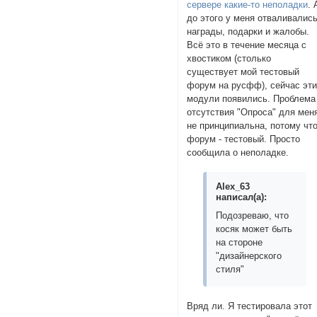
сервере какие-то неполадки
. 
до этого у меня отваливалис
награды, подарки и жалобы.
Всё это в течение месяца с
хвостиком (столько
существует мой тестовый
форум на русфф), сейчас эт
модули появились. Проблема
отсутствия "Опроса" для мен
не принципиальна, потому чт
форум - тестовый. Просто
сообщила о неполадке.
Alex_63
написал(а):
Подозреваю, что
косяк может быть
на стороне
"дизайнерского
стиля"
Вряд ли. Я тестировала этот