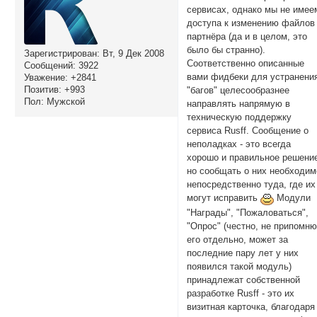
сервисах, однако мы не имее
доступа к изменению файлов
партнёра (да и в целом, это
было бы странно).
Зарегистрирован
: Вт, 9 Дек 2008
Соответственно описанные
Сообщений:
3922
вами фидбеки для устранени
Уважение:
+2841
Позитив:
+993
"багов" целесообразнее
Пол:
Мужской
направлять напрямую в
техническую поддержку
сервиса Rusff. Сообщение о
неполадках - это всегда
хорошо и правильное решени
но сообщать о них необходим
непосредственно туда, где их
могут исправить
Модули
"Награды", "Пожаловаться",
"Опрос" (честно, не припомн
его отдельно, может за
последние пару лет у них
появился такой модуль)
принадлежат собственной
разработке Rusff - это их
визитная карточка, благодаря