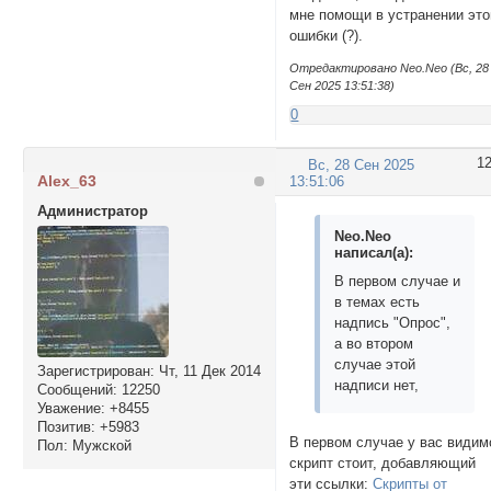
мне помощи в устранении это
ошибки (?).
Отредактировано Neo.Neo (Вс, 28
Сен 2025 13:51:38)
0
1
Вс, 28 Сен 2025
Alex_63
13:51:06
Администратор
Neo.Neo
написал(а):
В первом случае и
в темах есть
надпись "Опрос",
а во втором
случае этой
Зарегистрирован
: Чт, 11 Дек 2014
надписи нет,
Сообщений:
12250
Уважение:
+8455
Позитив:
+5983
В первом случае у вас видим
Пол:
Мужской
скрипт стоит, добавляющий
эти ссылки:
Скрипты от