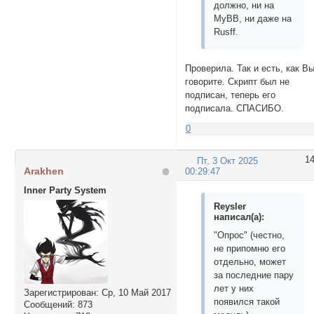
должно, ни на
MyBB, ни даже на
Rusff.
Проверила. Так и есть, как В
говорите. Скрипт был не
подписан, теперь его
подписала. СПАСИБО.
0
1
Пт, 3 Окт 2025
Arakhen
00:29:47
Inner Party System
Reysler
написал(а):
"Опрос" (честно,
не припомню его
отдельно, может
за последние пару
лет у них
Зарегистрирован
: Ср, 10 Май 2017
появился такой
Сообщений:
873