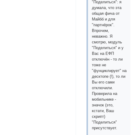
"Поделиться": я
думала, что эта
общая фича от
Майбб и для
"партнёрок".
Впрочем,
неважно. Я
смотрю, модуль
"Поделиться" и у
Вас на ЕФП
отключён - то ли
тоже не
"фунциклирует" на
десктопе (!), то ли
Вы его сами
отключили.
Проверила на
мобильнике -
значок (это,
кстати, Ваш
скрипт)
"Поделиться"
присутствует.