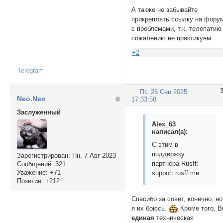
А также не забывайте
прикреплять ссылку на фору
с проблемами, т.к. телепатию
сожалению не практикуем.
+2
Telegram
Пт, 26 Сен 2025
Neo.Neo
17:33:58
Заслуженный
Alex_63
написал(а):
С этим в
поддержку
Зарегистрирован
: Пн, 7 Авг 2023
партнёра Rusff:
Сообщений:
321
Уважение:
+71
support.rusff.me
Позитив:
+212
Спасибо за совет, конечно, но
я их боюсь.
Кроме того, 
единая
техническая