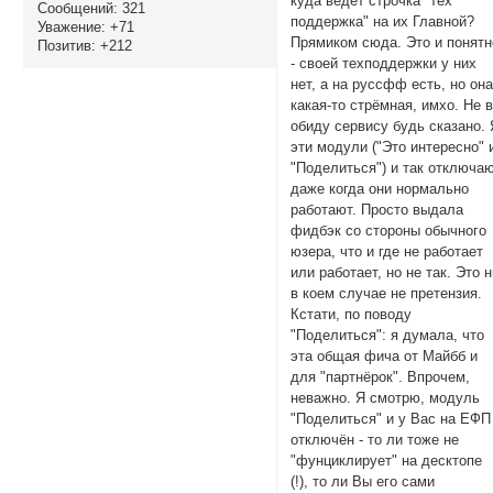
куда ведёт строчка "тех
Сообщений:
321
поддержка" на их Главной?
Уважение:
+71
Прямиком сюда. Это и понятн
Позитив:
+212
- своей техподдержки у них
нет, а на руссфф есть, но он
какая-то стрёмная, имхо. Не 
обиду сервису будь сказано. 
эти модули ("Это интересно" 
"Поделиться") и так отключаю
даже когда они нормально
работают. Просто выдала
фидбэк со стороны обычного
юзера, что и где не работает
или работает, но не так. Это 
в коем случае не претензия.
Кстати, по поводу
"Поделиться": я думала, что
эта общая фича от Майбб и
для "партнёрок". Впрочем,
неважно. Я смотрю, модуль
"Поделиться" и у Вас на ЕФП
отключён - то ли тоже не
"фунциклирует" на десктопе
(!), то ли Вы его сами