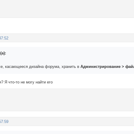
47:52
(а):
се, касающееся дизайна форума, хранить в
Администрирование > фа
? Я что-то не могу найти его
57:59