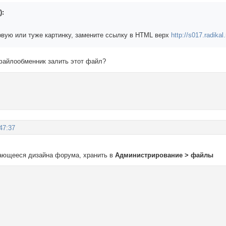
):
овую или туже картинку, замените ссылку в HTML верх
http://s017.radika
 файлообменник залить этот файл?
47:37
сающееся дизайна форума, хранить в
Администрирование > файлы