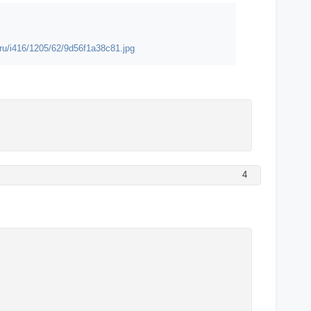
l.ru/i416/1205/62/9d56f1a38c81.jpg
4