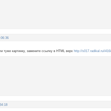
:06:36
ли туже картинку, замените ссылку в HTML верх
http://s017.radikal.ru/i4
34:18