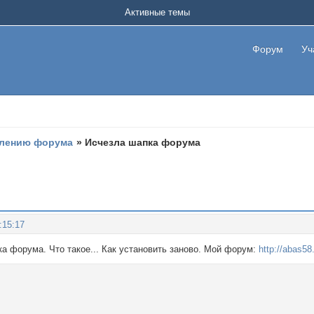
Активные темы
Форум
Уч
лению форума
»
Исчезла шапка форума
:15:17
а форума. Что такое... Как установить заново. Мой форум:
http://abas5