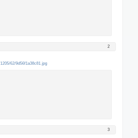
2
16/1205/62/9d56f1a38c81.jpg
3