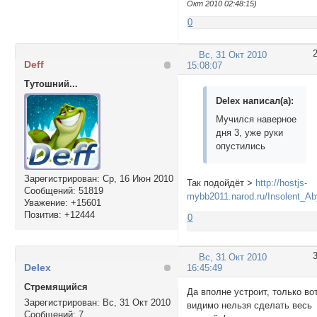
Окт 2010 02:48:15)
0
Вс, 31 Окт 2010
Deff
15:08:07
Тутошний...
Delex написал(а):
Мучился наверное
дня 3, уже руки
опустились
Зарегистрирован
: Ср, 16 Июн 2010
Так подойдёт >
http://hostjs-
Сообщений:
51819
mybb2011.narod.ru/Insolent_A
Уважение:
+15601
Позитив:
+12444
0
Вс, 31 Окт 2010
Delex
16:45:49
Стремящийся
Да вполне устроит, только во
Зарегистрирован
: Вс, 31 Окт 2010
видимо нельзя сделать весь
Сообщений:
7