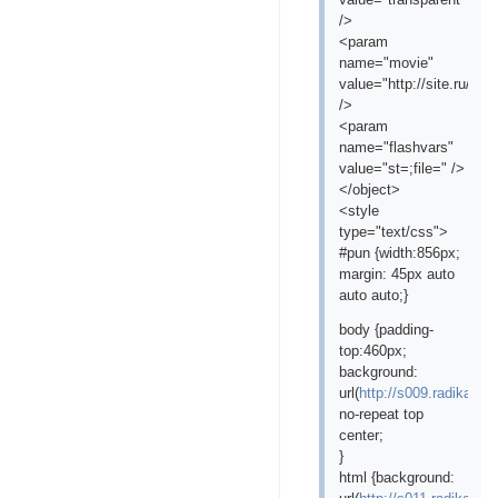
/>
<param
name="movie"
value="http://site.ru/upp
/>
<param
name="flashvars"
value="st=;file=" />
</object>
<style
type="text/css">
#pun {width:856px;
margin: 45px auto
auto auto;}
body {padding-
top:460px;
background:
url(
http://s009.radikal.r
no-repeat top
center;
}
html {background: