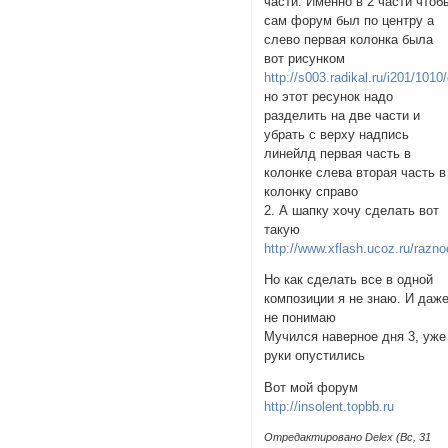
части. Именно в 2 части чтоб
сам форум был по центру а
слево первая колонка была
вот рисунком
http://s003.radikal.ru/i201/101
но этот ресунок надо
разделить на две части и
убрать с верху надпись
линейлд первая часть в
колонке слева вторая часть в
колонку справо
2. А шапку хочу сделать вот
такую
http://www.xflash.ucoz.ru/razn
Но как сделать все в одной
композиции я не знаю. И даж
не понимаю
Мучился наверное дня 3, уже
руки опустились
Вот мой форум
http://insolent.topbb.ru
Отредактировано Delex (Вс, 31