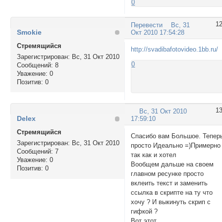
0
1
Перевести
Вс, 31
Smokie
Окт 2010 17:54:28
Стремящийся
http://svadibafotovideo.1bb.ru/
Зарегистрирован
: Вс, 31 Окт 2010
0
Сообщений:
8
Уважение:
0
Позитив:
0
1
Вс, 31 Окт 2010
Delex
17:59:10
Стремящийся
Спасибо вам Большое. Тепер
Зарегистрирован
: Вс, 31 Окт 2010
просто Идеально =)Примерно
Сообщений:
7
так как и хотел
Уважение:
0
Вообщем дальше на своем
Позитив:
0
главном ресунке просто
вклеить текст и заменить
ссылка в скрипте на ту что
хочу ? И выкинуть скрип с
гифкой ?
Вот этот