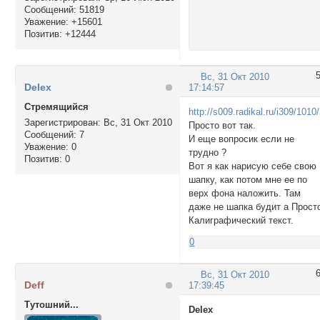
Сообщений:
51819
Уважение:
+15601
Позитив:
+12444
Вс, 31 Окт 2010
Delex
17:14:57
Стремящийся
http://s009.radikal.ru/i309/101
Зарегистрирован
: Вс, 31 Окт 2010
Просто вот так.
Сообщений:
7
И еще вопросик если не
Уважение:
0
трудно ?
Позитив:
0
Вот я как нарисую себе свою
шапку, как потом мне ее по
верх фона наложить. Там
даже не шапка будит а Прост
Калиграфический текст.
0
Вс, 31 Окт 2010
Deff
17:39:45
Тутошний...
Delex