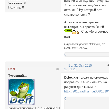
нижний фон под цвет рисунка
Уважение:
0
? Такой слегка голубоватый
Позитив:
0
оттенок ? Ну который вот
справо колонка ?
А так все очень красиво
выглядит, вы просто Гений
Спасибо огромное
вам
Отредактировано Delex (Вс, 31
Окт 2010 16:47:57)
0
Вс, 31 Окт 2010
Deff
17:01:20
Тутошний...
Delex
Хм - а сам не сможешь
поправить ? > или отметь на
рисунке де и каким >
http://s016.radikal.ru/i336/101
0
Зарегистрирован
: Ср, 16 Июн 2010