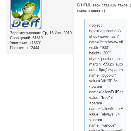
В HTML верх ставишь такое, 
вместо своего )
<object
type="application/x-
Зарегистрирован
: Ср, 16 Июн 2010
shockwave-flash"
Сообщений:
51819
data="http://www.xflash
Уважение:
+15601
width="900"
Позитив:
+12444
height="300"
style="position:absolute
margin: -550px auto
auto 6px;"><param
name="bgcolor"
value="#ffffff" />
<param
name="allowFullScreen"
value="true" />
<param
name="allowScriptAcce
value="always" />
<param
name="wmode"
value="transparent"