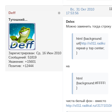
1
Вс, 31 Окт 2010
Deff
17:53:56
Тутошний...
Delex
Можно заменить тогда строку
html {background:
url(
http://s011.radikal.r
repeat-y top center;
}
Зарегистрирован
: Ср, 16 Июн 2010
Сообщений:
51819
Уважение:
+15601
Позитив:
+12444
на
html
{background:#FFFFFF;
}
чиста белый фон - вместо
http://s011.radikal.ru/i317/101