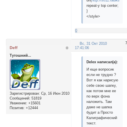
url(
http://s011.radikal.r
repeat-y top center;
}
</style>
0
Вс, 31 Окт 2010
Deff
17:41:06
Тутошний...
Delex написал(а):
И еще вопросик
если не трудно ?
Вот я как нарисую
себе свою шапку,
как потом мне ее
Зарегистрирован
: Ср, 16 Июн 2010
по верх фона
Сообщений:
51819
наложить. Там
Уважение:
+15601
даже не шапка
Позитив:
+12444
будит а Просто
Калиграфический
текст.