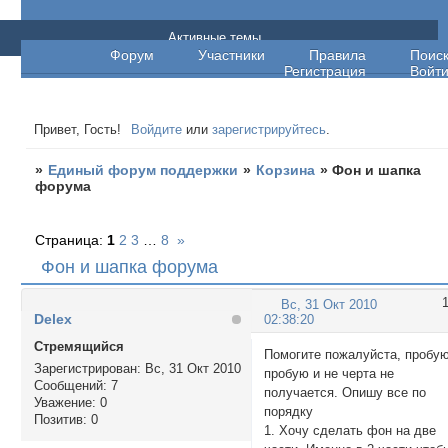
Единый форум поддержки
Активные темы
Форум
Участники
Правила
Поис
Регистрация
Войт
Привет, Гость!
Войдите
или
зарегистрируйтесь
.
»
Единый форум поддержки
»
Корзина
»
Фон и шапка
форума
Страница:
1
2
3
…
8
»
Фон и шапка форума
Вс, 31 Окт 2010
Delex
02:38:20
Стремящийся
Помогите пожалуйста, пробу
Зарегистрирован
: Вс, 31 Окт 2010
пробую и не черта не
Сообщений:
7
получается. Опишу все по
Уважение:
0
порядку
Позитив:
0
1. Хочу сделать фон на две