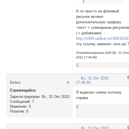
А чо просто на фоновый
рисунок вклеил
дополнительную графику
-текст > cуммарным рисунко
( c добавками) -
http://s009.radikal.ru/i309/101
эту ссылку заменил -или шо 
Отредактировано Deff (Вс, 31 Ок
2010 17:44:40)
0
Вс, 31 Окт 2010
Delex
17:46:49
Стремящийся
Я вырезал синею колонку
Зарегистрирован
: Вс, 31 Окт 2010
справа
Сообщений:
7
Уважение:
0
0
Позитив:
0
Вс, 31 Окт 2010