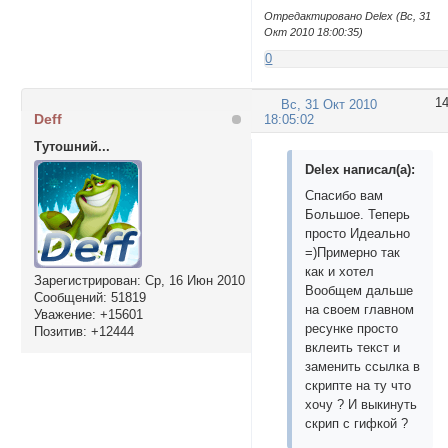
Отредактировано Delex (Вс, 31
Окт 2010 18:00:35)
0
1
Вс, 31 Окт 2010
Deff
18:05:02
Тутошний...
Delex написал(а):
Спасибо вам
Большое. Теперь
просто Идеально
=)Примерно так
как и хотел
Зарегистрирован
: Ср, 16 Июн 2010
Вообщем дальше
Сообщений:
51819
на своем главном
Уважение:
+15601
ресунке просто
Позитив:
+12444
вклеить текст и
заменить ссылка в
скрипте на ту что
хочу ? И выкинуть
скрип с гифкой ?