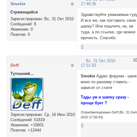
Smokie
17:48:36
Стремящийся
Здравствуйте уважаемые гуру
Зарегистрирован
: Вс, 31 Окт 2010
И все же, как поставить свою
Сообщений:
8
шапку? Или пошлите, не, не
Уважение:
0
туда, а по ссылке, где можно
Позитив:
0
прочесть. Спасибо.
0
1
Вс, 31 Окт 2010
Deff
17:51:50
Тутошний...
Smokie
Адрес форума - шапк
моно по разному ставить -
зависит от стиля
Тады уж и шапку сразу -
проще бует ?
Отредактировано Deff (Вс, 31 Ок
Зарегистрирован
: Ср, 16 Июн 2010
2010 17:56:43)
Сообщений:
51819
Уважение:
+15601
0
Позитив:
+12444