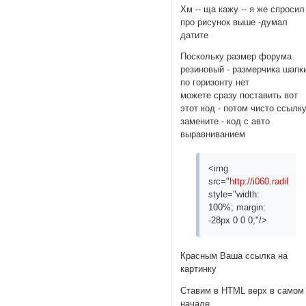
Хм -- ща кажу -- я же спросил
про рисунок выше -думал
датите
Поскольку размер форума
резиновый - размерчика шапк
по горизонту нет
можете сразу поставить вот
этот код - потом чисто ссылк
замените - код с авто
выравниванием
<img
src="
http://i060.radikal
style="width:
100%; margin:
-28px 0 0 0;"/>
Красным Ваша ссылка на
картинку
Ставим в HTML верх в самом
начале