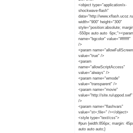
<object type="application/x-
shockwave-flash"
data="http://www.xflash.ucoz.r
width="900" height="300"
style="position:absolute; margi
-550px auto auto 6px;"><para
name="bgcolor" value="#ffffff"
/>
<param name="allowFullScreen
value="true" />
<param
name="allowScriptAccess"
value="always" />
<param name="wmode"
value="transparent" />
<param name="movie"
value="http://site.ru/uppod.swf"
/>
<param name="flashvars"
value="st=;file=" /></object>
<style type="text/css">
#pun {width:856px; margin: 45p
auto auto auto;}