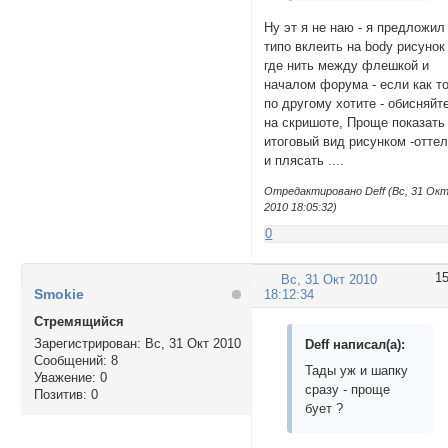
Ну эт я не наю - я предложил
типо вклеить на body рисунок
где нить между флешкой и
началом форума - если как т
по другому хотите - обисняйт
на скришоте, Проще показать
итоговый вид рисунком -отте
и плясать ....
Отредактировано Deff (Вс, 31 Ок
2010 18:05:32)
0
1
Вс, 31 Окт 2010
Smokie
18:12:34
Стремящийся
Зарегистрирован
: Вс, 31 Окт 2010
Deff написал(а):
Сообщений:
8
Тады уж и шапку
Уважение:
0
сразу - проще
Позитив:
0
бует ?