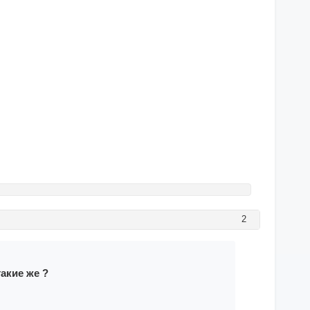
2
акие же ?