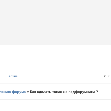
Архив
Вс, 8
лению форума
»
Как сделать такие же подфорумники ?