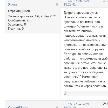
24
Сб, 2 Янв 2021
Ярни
18:22:41
Стремящийся
Доброго времени суток!
Зарегистрирован
: Сб, 2 Янв 2021
Поясните, пожалуйста, я
Сообщений:
2
правильно понимаю, что
Уважение:
0
функция "Снятие лимита в
Позитив:
0
системе отношений"
подразумевает возможность
неограниченно лайкать и
дислайкать посты/сообщения
пользователей на форуме?
Если да, то почему она не
работает: по-прежнему выдаё
сообщение о том, что "вы не
можете дать повторно оценку
за одно и то же сообщение
участнику"? Изменение
репутации не работает как в
постах, так и через профиль.
0
24
Сб, 2 Янв 2021
СергейSerg
18:26:19