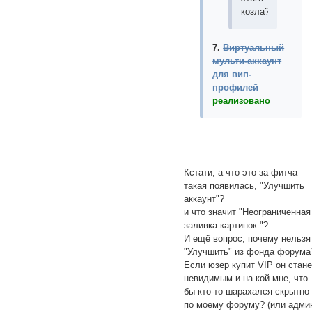
козла?!"
7.
Виртуальный
мульти-аккаунт
для вип-
профилей
реализовано
Кстати, а что это за фитча
такая появилась, "Улучшить
аккаунт"?
и что значит "Неограниченная
заливка картинок."?
И ещё вопрос, почему нельзя
"Улучшить" из фонда форума
Если юзер купит VIP он стане
невидимым и на кой мне, что
бы кто-то шарахался скрытно
по моему форуму? (или адми