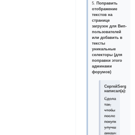
5.
Поправить
отображение
текстов на
странице
загрузок для Вип-
пользователей
или добавить в
тексты
уникальные
селекторы (для
поправки этого
админами
форумов)
СергейSerg
написал(а):
Сделать
так,
чтобы
после
покупки
улучшенного
аккаунта,