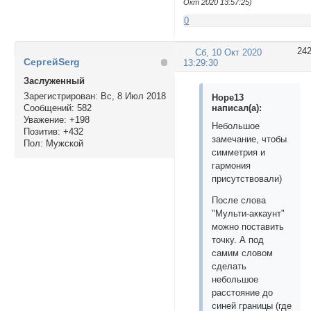
Окт 2020 13:57:25)
0
24
Сб, 10 Окт 2020
СергейSerg
13:29:30
Заслуженный
Зарегистрирован
: Вс, 8 Июл 2018
Hope13
написал(а):
Сообщений:
582
Уважение:
+198
Небольшое
Позитив:
+432
замечание, чтобы
Пол:
Мужской
симметрия и
гармония
присутствовали)
После слова
"Мульти-аккаунт"
можно поставить
точку. А под
самим словом
сделать
небольшое
расстояние до
синей границы (где