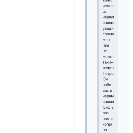
випу,
человек
из
чёрного
списка
увидит
сообщение,
мол
"
вы
не
можете
занижать
репутацию
Петрову.
Он
внёс
вас в
черный
список
".
Сколько
раз
помню,
когда
на