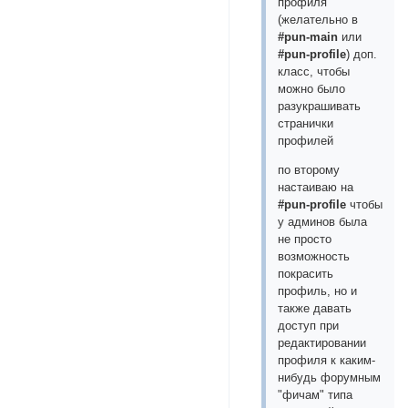
профиля
(желательно в
#pun-main
или
#pun-profile
) доп.
класс, чтобы
можно было
разукрашивать
странички
профилей
по второму
настаиваю на
#pun-profile
чтобы
у админов была
не просто
возможность
покрасить
профиль, но и
также давать
доступ при
редактировании
профиля к каким-
нибудь форумным
"фичам" типа