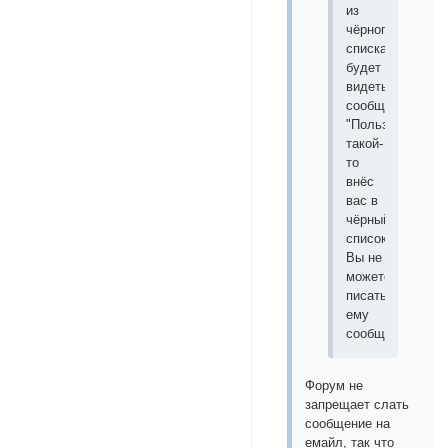
из
чёрного
списка
будет
видеть
сообщение:
"
Пользователь
такой-
то
внёс
вас в
чёрный
список.
Вы не
можете
писать
ему
сообщения.
"
Форум не
запрещает слать
сообщение на
емайл, так что