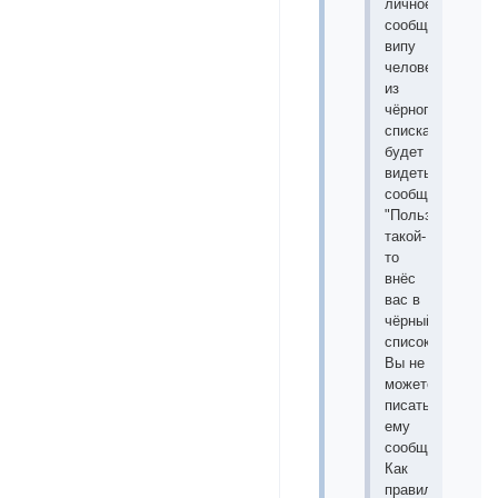
личное
сообщение
випу
человек
из
чёрного
списка
будет
видеть
сообщение:
"
Пользователь
такой-
то
внёс
вас в
чёрный
список.
Вы не
можете
писать
ему
сообщения.
"
Как
правило