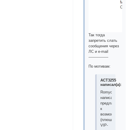
Так тогда
запретить слать
сообщения через
ЛС и е-mail
-----------------
По мотивам:
ACT3255
написал(а):
Romych
написал(а):
предлагаю
к
возможностям
(плюшкам)
VIP-