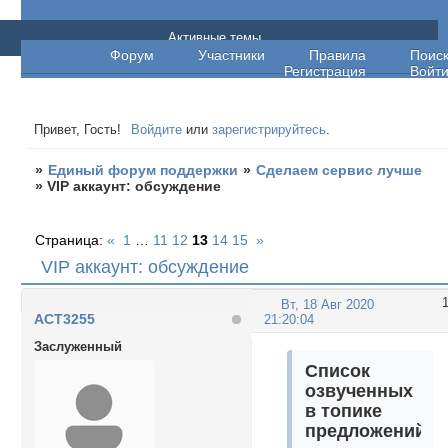
Единый форум поддержки
Активные темы
Форум
Участники
Правила
Поис
Регистрация
Войт
Привет, Гость!
Войдите
или
зарегистрируйтесь
.
»
Единый форум поддержки
»
Сделаем сервис лучше
»
VIP аккаунт: обсуждение
Страница:
«
1
…
11
12
13
14
15
»
VIP аккаунт: обсуждение
Вт, 18 Авг 2020
ACT3255
21:20:04
Заслуженный
Список
озвученных
в топике
предложений