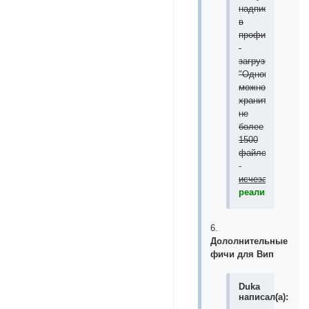
надпись
в
профиле
-
загрузки
"Одновременно
можно
хранить
не
более
1500
файлов
"
-
исчезала
реализовано
6.
Дололнительные
фичи для Вип
Duka
написал(а):