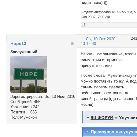
видит всех) )))
Отредактировано ACT3255 (Сб, 5
Сен 2020 17:00:28)
+1
24
Сб, 10 Окт 2020
Hope13
13:12:40
Заслуженный
Небольшое замечание, чтобы
симметрия и гармония
присутствовали)
После слова "Мульти-аккаунт
можно поставить точку. А под
самим словом сделать
небольшое расстояние до
Зарегистрирован
: Вс, 10 Июл 2016
синей границы (где написано 
Сообщений:
455
месяц).
Уважение:
+242
Позитив:
+635
Пол:
Мужской