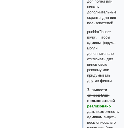
доп.полей или
писать
дополнительные
скрипты для вип-
пользователей
punbb="isuser
isvip", чтобы
админы форума
могли
дополнительно
отключать для
випов свою
рекламу или
придумывать
другие фишки
3. вывести
список Вип-
пользователей
реализовано
дать возможность
админам видеть
весь список, кто
купил вип (для