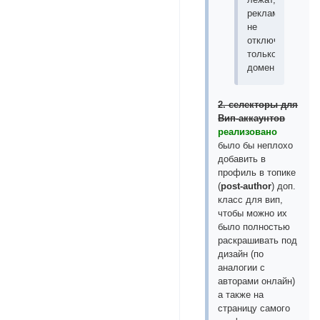
рекламу
не
отключаю,
только
домен.
2. селекторы для
Вип-аккаунтов
реализовано
было бы неплохо
добавить в
профиль в топике
(
post-author
) доп.
класс для вип,
чтобы можно их
было полностью
раскрашивать под
дизайн (по
аналогии с
авторами онлайн)
а также на
страницу самого