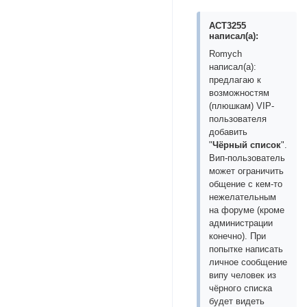
ACT3255
написал(а):
Romych
написал(а):
предлагаю к
возможностям
(плюшкам) VIP-
пользователя
добавить
"
Чёрный список
".
Вип-пользователь
может ограничить
общение с кем-то
нежелательным
на форуме (кроме
администрации
конечно). При
попытке написать
личное сообщение
випу человек из
чёрного списка
будет видеть