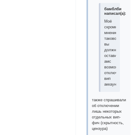
бамблби
написал(а):
Моё
скромное
мнение
таково:
вы
должны
оставить
амс
возможно
отключать
вип
аккаунты.
также спрашивали
об отключении
лишь некоторых
отдельных вип-
фич (скрытность,
цензура)