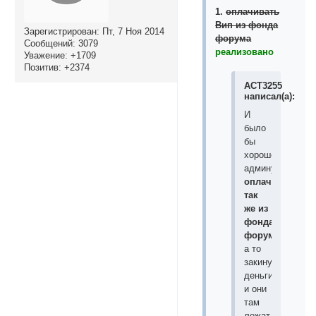
1.
оплачивать
Вип из фонда
Зарегистрирован
: Пт, 7 Ноя 2014
форума
Сообщений:
3079
реализовано
Уважение:
+1709
Позитив:
+2374
ACT3255
написал(а):
И
было
бы
хорошо
админу
оплачивать
так
же из
фонда
форума
,
а то
закинули
деньги
и они
там
лежат,