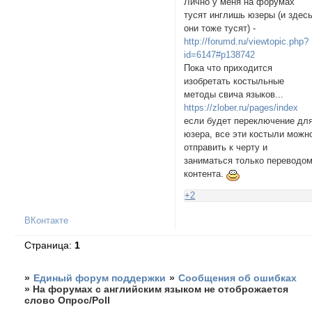
Лично у меня на форумах
тусят инглишь юзеры (и здес
они тоже тусят) -
http://forumd.ru/viewtopic.php?
id=6147#p138742
Пока что приходится
изобретать костыльные
методы свича языков...
https://zlober.ru/pages/index
если будет переключение дл
юзера, все эти костыли можн
отправить к черту и
заниматься только переводо
контента.
+2
ВКонтакте
Страница:
1
»
Единый форум поддержки
»
Сообщения об ошибках
»
На форумах с английским языком не отоброжается
слово Опрос/Poll