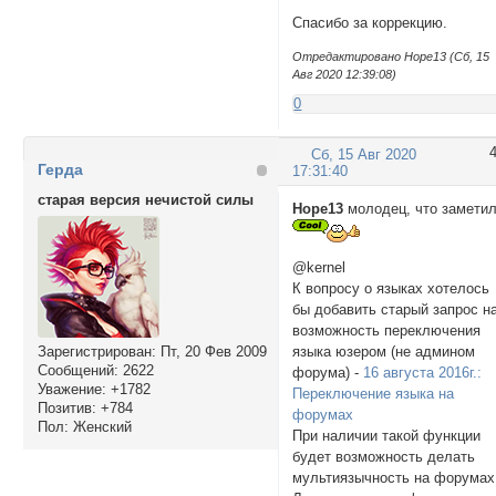
Спасибо за коррекцию.
Отредактировано Hope13 (Сб, 15
Авг 2020 12:39:08)
0
Сб, 15 Авг 2020
Герда
17:31:40
старая версия нечистой силы
Hope13
молодец, что замети
@kernel
К вопросу о языках хотелось
бы добавить старый запрос н
возможность переключения
Зарегистрирован
: Пт, 20 Фев 2009
языка юзером (не админом
Сообщений:
2622
форума) -
16 августа 2016г.:
Уважение:
+1782
Переключение языка на
Позитив:
+784
форумах
Пол:
Женский
При наличии такой функции
будет возможность делать
мультиязычность на форумах