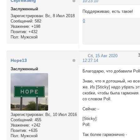
СергейSerg
10:23:10
Заслуженный
Поддерживаю, есть такое!
Зарегистрирован
: Вс, 8 Июл 2018
0
Сообщений:
582
Уважение:
+198
Позитив:
+432
Пол:
Мужской
Сб, 15 Авг 2020
Hope13
12:27:14
Заслуженный
Благодарю, что добавили Poll
Знаю, что я дотошный, но все
же. Из [Sticky] надо убрать э
скобки, чтобы была гармония
со словом Poll.
Сейчас -
Зарегистрирован
: Вс, 10 Июл 2016
[Sticky]:
Сообщений:
455
Poll:
Уважение:
+242
Позитив:
+635
Так более гармонично -
Пол:
Мужской