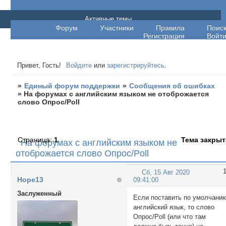
Единый форум поддержки
Активные темы
Форум
Участники
Правила
Поис
Регистрация
Войт
Привет, Гость!
Войдите
или
зарегистрируйтесь
.
»
Единый форум поддержки
»
Сообщения об ошибках
»
На форумах с английским языком не отоброжается
слово Опрос/Poll
Страница:
1
Тема закрыт
На форумах с английским языком не
отоброжается слово Опрос/Poll
Сб, 15 Авг 2020
Hope13
09:41:00
Заслуженный
Если поставить по умолчани
английский язык, то слово
Опрос/Poll (или что там