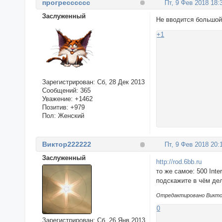
прогресссссс
Пт, 9 Фев 2018 18:
Заслуженный
Не вводится большой 
+1
Зарегистрирован
: Сб, 28 Дек 2013
Сообщений:
365
Уважение:
+1462
Позитив:
+979
Пол:
Женский
Виктор222222
Пт, 9 Фев 2018 20:
Заслуженный
http://rod.6bb.ru
то же самое: 500 Int
подскажите в чём де
Отредактировано Виктор
0
Зарегистрирован
: Сб, 26 Янв 2013