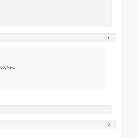
7
оруме....
8