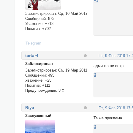
+1
Зарегистрирован
: Ср, 10 Май 2017
Сообщений:
873
Уважение:
+713
Позитив:
+702
Telegram
tartar4
Пт, 9 Фев 2018 17:
Заблокирован
админка не сохр
Зарегистрирован
: Сб, 19 Мар 2011
0
Сообщений:
495
Уважение:
+25
Позитив:
+111
Предупреждения:
3 ‡
Riya
Пт, 9 Фев 2018 17:
Заслуженный
Та же проблема.
0