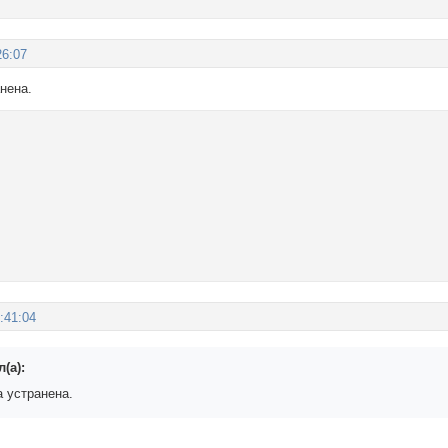
26:07
нена.
:41:04
(а):
 устранена.