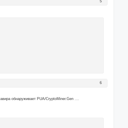
5
6
 авира обнаруживает PUA/CryptoMiner.Gen ....