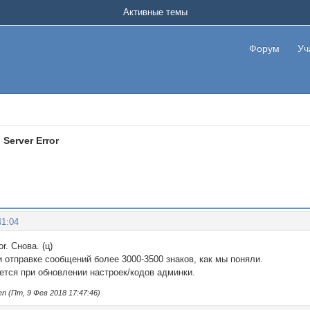
Активные темы
Форум
Уч
 Server Error
41:04
or. Снова. (ц)
 отправке сообщений более 3000-3500 знаков, как мы поняли.
ется при обновлении настроек/кодов админки.
 (Пт, 9 Фев 2018 17:47:46)