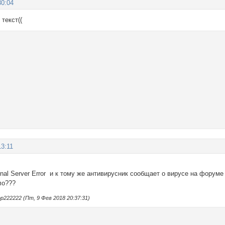
30:04
текст((
13:11
ernal Server Error и к тому же антивирусник сообщает о вирусе на форуме
ло???
222222 (Пт, 9 Фев 2018 20:37:31)