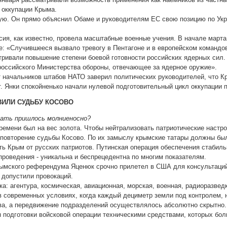
 оккупации Крыма.
тую. Он прямо объяснил Обаме и руководителям ЕС свою позицию по Укра
ия, как известно, провела масштабные военные учения. В начале марта
не: «Случившееся вызвало тревогу в Пентагоне и в европейском команд
тривали повышение степени боевой готовности российских ядерных сил.
российского Министерства обороны, отвечающее за ядерное оружие».
т начальников штабов НАТО заверил политических руководителей, что Кр
. Янки спокойненько начали нулевой подготовительный цикл оккупации 
ИЛИ СУДЬБУ КОСОВО
вать пришлось молниеносно?
времени был на вес золота. Чтобы нейтрализовать патриотические наст
 повторение судьбы Косово. По их замыслу крымские татары должны был
ть Крым от русских патриотов. Путинская операция обеспечения стабиль
проведения - уникальна и беспрецедентна по многим показателям.
рымского референдума Яценюк срочно прилетел в США для консультаций
допустили провокаций.
а: агентура, космическая, авиационная, морская, военная, радиоразведка
в современных условиях, когда каждый дециметр земли под контролем, н
ва, а передвижение подразделений осуществлялось абсолютно скрытно.
 подготовки войсковой операции техническими средствами, которых боль