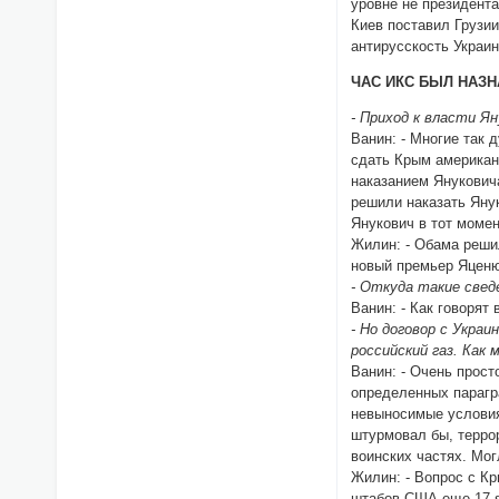
уровне не президент
Киев поставил Грузи
антирусскость Украи
ЧАС ИКС БЫЛ НАЗНА
- Приход к власти Я
Ванин: - Многие так 
сдать Крым американ
наказанием Янукович
решили наказать Яну
Янукович в тот момен
Жилин: - Обама реши
новый премьер Яценю
- Откуда такие свед
Ванин: - Как говоря
- Но договор с Укра
российский газ. Как
Ванин: - Очень прост
определенных парагр
невыносимые условия
штурмовал бы, терро
воинских частях. Мог
Жилин: - Вопрос с К
штабов США еще 17 ян