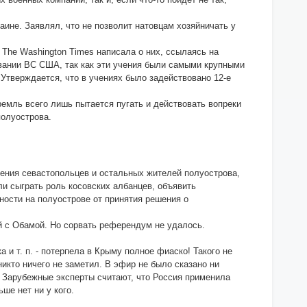
ине. Заявлял, что не позволит натовцам хозяйничать у
 The Washington Times написала о них, ссылаясь на
овании ВС США, так как эти учения были самыми крупными
 Утверждается, что в учениях было задействовано 12-е
емль всего лишь пытается пугать и действовать вопреки
полуострова.
роения севастопольцев и остальных жителей полуострова,
и сыграть роль косовских албанцев, объявить
ности на полуострове от принятия решения о
 с Обамой. Но сорвать референдум не удалось.
 и т. п. - потерпела в Крыму полное фиаско! Такого не
икто ничего не заметил. В эфир не было сказано ни
 Зарубежные эксперты считают, что Россия применила
ше нет ни у кого.