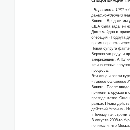
СПЕЦОПЕРАЦИЯ «П
- Вернемся в 1962 г
ракетно-ядерный пла
Ванин: - Вряд ли мы 
США была задачей н
Даже майдан вториче
операция «Подруга д
время перелета чере
Новая супруга факти
Верховную раду, и п
американцем. А Юлия
«финансовые зло­упот
процесса.
Эти лица и взяли ку
- Тайное сближение
Ванин: - После ввод
применять оружие в 
президентства Ющенко
рамках Плана действ
действий Украина - Н
«Почему так стремите
В августе 2008-го Ук
понимали, что Москва