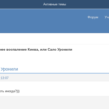
Активные темы
Форум
Уч
нее воспаление Киева, или Сало Уронили
 Уронили
:13:07
ть иногда?)))