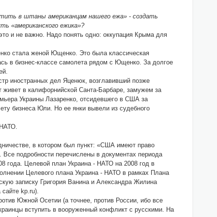
устить в штаны американцам нашего ежа» - создать
уть «американского ежика»?
это и не важно. Надо понять одно: оккупация Крыма для
ченко стала женой Ющенко. Это была классическая
ась в бизнес-классе самолета рядом с Ющенко. За долгое
ей.
истр иностранных дел Яценюк, возглавивший позже
т живет в калифорнийской Санта-Барбаре, замужем за
емьера Украины Лазаренко, отсидевшего в США за
ету бизнеса Юли. Но ее янки вывели из судебного
 НАТО.
дничестве, в котором был пункт: «США имеют право
. Все подробности перечислены в документах периода
8 года. Целевой план Украина - НАТО на 2008 год в
олнении Целевого плана Украина - НАТО в рамках Плана
ческую записку Григория Ванина и Александра Жилина
сайте kp.ru).
ротив Южной Осетии (а точнее, против России, ибо все
украинцы вступить в вооруженный конфликт с русскими. На