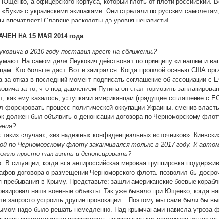
а Ющенко, а офицерского корпуса, который плоть от плоти российский.
и «Буки» с украинскими экипажами. Они стреляли по русским самолетам
ны впечатляет! Славяне расколоты до уровня ненависти!
ЧЕН НА 15 МАЯ 2014 года
нуковича в 2010 году поставил крест на сближении?
думают. На самом деле Янукович действовал по принципу «и нашим и ваш
цам. Кто больше даст. Вот и заигрался. Когда прошлой осенью США орг
а за отказ в последний момент подписать соглашение об ассоциации с 
ковича за то, что под давлением Путина он стал тормозить запланиров
т, как ему казалось, уступками американцам (грядущее соглашение с ЕС!)
л форсировать процесс политической оккупации Украины, сменив власть 
к должен был объявить о денонсации договора по Черноморскому флоту
ения?
т в таких случаях, «из надежных конфиденциальных источников». Киевск
иной по Черноморскому флоту заканчивался только в 2017 году. И авто
 можно просто так взять и денонсировать?
о. В ситуации, когда вся антироссийская мировая группировка поддержи
афов договора о размещении Черноморского флота, позволил бы досрочн
 пребывания в Крыму. Представьте: зашли американские боевые корабл
ризировал наши военные объекты. Так уже бывало при Ющенко, когда на
ли запросто устроить другие провокации... Поэтому мы сами были бы в
рымом надо было решать немедленно. Над крымчанами нависла угроза ф
варя рассматривали возможность применения как наемников из частных 