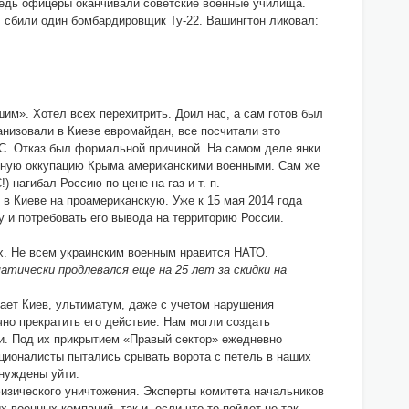
 Ведь офицеры оканчивали советские военные училища.
, сбили один бомбардировщик Ту-22. Вашингтон ликовал:
им». Хотел всех перехитрить. Доил нас, а сам готов был
анизовали в Киеве евромайдан, все посчитали это
ЕС. Отказ был формальной причиной. На самом деле янки
анную оккупацию Крыма американскими военными. Сам же
 нагибал Россию по цене на газ и т. п.
в Киеве на проамериканскую. Уже к 15 мая 2014 года
 и потребовать его вывода на территорию России.
их. Не всем украинским военным нравится НАТО.
матически продлевался еще на 25 лет за скидки на
вает Киев, ультиматум, даже с учетом нарушения
о прекратить его действие. Нам могли создать
и. Под их прикрытием «Правый сектор» ежедневно
ционалисты пытались срывать ворота с петель в наших
ынуждены уйти.
изического уничтожения. Эксперты комитета начальников
военных компаний, так и, если что-то пойдет не так,