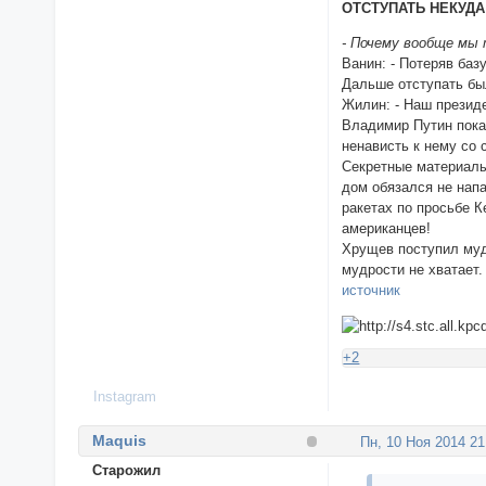
ОТСТУПАТЬ НЕКУДА
- Почему вообще мы 
Ванин: - Потеряв баз
Дальше отступать бы
Жилин: - Наш презид
Владимир Путин показ
ненависть к нему со
Секретные материалы
дом обязался не нап
ракетах по просьбе 
американцев!
Хрущев поступил муд
мудрости не хватает.
источник
+2
Instagram
Maquis
Пн, 10 Ноя 2014 21
Cтарожил