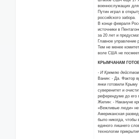
военнослужащих для
Путин играл в откры
российского забора.
В конце февраля Росс
источники в Пентаго
за 20 лет и предусма
Главное управление 
Тем не менее комите
воле США не посмеет
КРЫМЧАНАМ ГОТОВ
- И Кремлю действо
Ванин: - Да. Фактор 
янки готовили Крыму
суверенитет и очисти
референдуме до его 
Жилин: - Накануне к
«Вежливые люди» не 
Американская разведк
было никогда, чтобы 
единого лишнего сло
технологии прикрытия