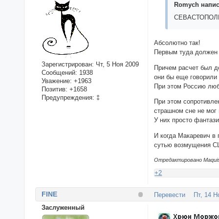
Romych написа
СЕВАСТОПОЛ
Абсолютно так!
Первым туда должен
Зарегистрирован
: Чт, 5 Ноя 2009
Причем расчет был д
Сообщений:
1938
они бы еще говорили 
Уважение:
+1963
При этом Россию люб
Позитив:
+1658
Предупреждения:
‡
При этом сопротивлен
страшном сне не мог
У них просто фантази
И когда Макаревич в 
сутью возмущения С
Отредактировано Maquis 
+2
FINE
Перевести
Пт, 14 Н
Заслуженный