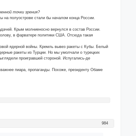
оенной точки зрения?
ты на полуострове стали бы началом конца России.
адачей. Крым молниеносно вернулся в состав России.
 голову, в фарватере политики США. Отсюда такая
ровой ядерной войны. Кремль вывез ракеты с Кубы. Белый
дерные ракеты из Турции. Но мы умолчали о турецких
выглядели проигравшей стороной. Испугались-де
 важнее пиара, пропаганды. Похоже, президенту Обаме
984