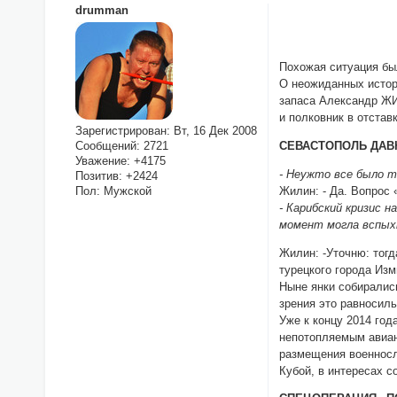
drumman
Похожая ситуация бы
О неожиданных истор
запаса Александр 
и полковник в отста
Зарегистрирован
: Вт, 16 Дек 2008
Сообщений:
2721
СЕВАСТОПОЛЬ ДАВ
Уважение:
+4175
- Неужто все было т
Позитив:
+2424
Пол:
Мужской
Жилин: - Да. Вопрос 
- Карибский кризис 
момент могла вспыхн
Жилин: -Уточню: тог
турецкого города Из
Ныне янки собирались
зрения это равносил
Уже к концу 2014 год
непотопляемым авиан
размещения военносл
Кубой, в интересах с