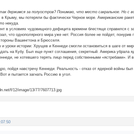
так держимся за полуостров? Понимаю, что место сакральное. Но с в
у в Крыму, мы потеряли бы фактически Черное море. Американские раке
ло некуда.
ент в условиях чудовищного дефицита времени блестяще справился с з
ал, что однополярного мира уже нет. Россия более не пойдет, понурив
 стороны Вашингтона и Брюсселя.
 и уроки истории: Хрущев и Кеннеди смогли остановиться в шаге от ми
адать на Кубу. Был еще пункт соглашения, секретный. Америка убрала я
Кеннеди, не хотевшего терять лицо перед собственными «ястребами». И 
ро, пойдя навстречу Кеннеди. Реальность - отказ от ядерной войны был
 Вот и пытается загнать Россию в угол.
:07:50