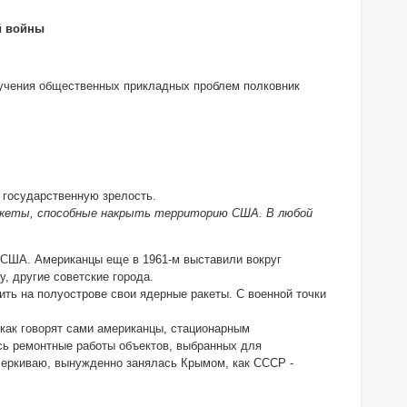
й войны
учения общественных прикладных проблем полковник
а государственную зрелость.
е ракеты, способные накрыть территорию США. В любой
ы США. Американцы еще в 1961-м выставили вокруг
, другие советские города.
ть на полу­острове свои ядерные ракеты. С военной точки
 как говорят сами американцы, стационарным
сь ремонтные работы объектов, выбранных для
черкиваю, вынужденно занялась Крымом, как СССР -