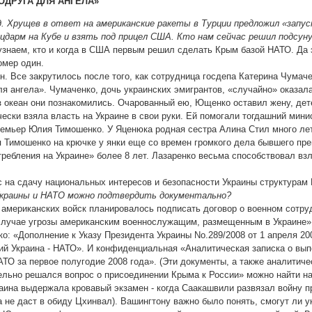
ОДРУГА ДЛЯ АНГЕЛА»
од. Хрущев в ответ на американские ракеты в Турции предложил «зап
цдарм на Кубе и взять под прицел США. Кто нам сейчас решил подсун
узнаем, кто и когда в США первым решил сделать Крым базой НАТО. Да 
омер один.
н. Все закрутилось после того, как сотрудница госдепа Катерина Чума
ля ангела». Чумаченко, дочь украинских эмигрантов, «случайно» оказал
з океан они познакомились. Очарованный ею, Ющенко оставил жену, дет
чески взяла власть на Украине в свои руки. Ей помогали тогдашний мин
ремьер Юлия Тимошенко. У Яценюка родная сестра Алина Стил много ле
 Тимошенко на крючке у янки еще со времен громкого дела бывшего пр
ребления на Украине» более 8 лет. Лазаренко весьма способствовал взл
рс на сдачу национальных интересов и безопасности Украины структурам
 Украины и НАТО можно подтвердить документально?
а американских войск планировалось подписать договор о военном сотру
случае угрозы американским военнослужащим, размещенным в Украине»
: «Дополнение к Указу Президента Украины No.289/2008 от 1 апреля 200
ий Украина - НАТО». И конфиденциальная «Аналитическая записка о вып
АТО за первое полугодие 2008 года». (Эти документы, а также аналити
льно решался вопрос о присоединении Крыма к России» можно найти на 
раина выдержала кровавый экзамен - когда Саакашвили развязал войну п
 не даст в обиду Цхинвал). Вашингтону важно было понять, смогут ли 