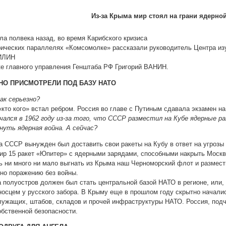
Из-за Крыма мир стоял на грани ядерно
ла полвека назад, во время Карибского кризиса
ических параллелях «Комсомолке» рассказали руководитель Центра из
ЖИЛИН
вке главного управления Генштаба РФ Григорий ВАНИН.
НО ПРИСМОТРЕЛИ ПОД БАЗУ НАТО
ак серьезно?
«кто кого» встал ребром. Россия во главе с Путиным сдавала экзамен н
начался в 1962 году из-за того, что СССР разместил на Кубе ядерны
уть ядерная война. А сейчас?
да СССР вынужден был доставить свои ракеты на Кубу в ответ на угроз
мир 15 ракет «Юпитер» с ядерными зарядами, способными накрыть Москву
 ни много ни мало выгнать из Крыма наш Черноморский флот и размести
ьно поражению без войны.
а полуостров должен был стать центральной базой НАТО в регионе, или,
осцем у русского забора. В Крыму еще в прошлом году скрытно начали
ужащих, штабов, складов и прочей инфраструктуры НАТО. Россия, под
обственной безопасности.