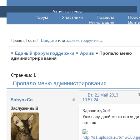
Единый форум поддержки
Активные темы
Форум
Участники
Правила
Поис
Регистрация
Войт
Привет, Гость!
Войдите
или
зарегистрируйтесь
.
»
Единый форум поддержки
»
Архив
»
Пропало меню
администрирования
Страница:
1
Пропало меню администрирования
Вт, 21 Май 2013
SphynxCo
10:57:24
Заслуженный
Здравствуйте!
Уже пару дней меню выгляди
вот так: