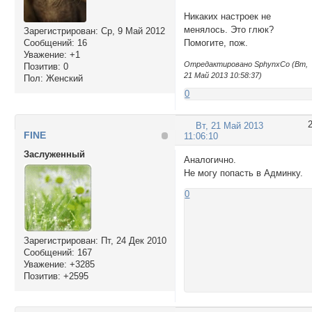
Никаких настроек не
менялось. Это глюк?
Зарегистрирован
: Ср, 9 Май 2012
Сообщений:
16
Помогите, пож.
Уважение:
+1
Отредактировано SphynxCo (Вт,
Позитив:
0
21 Май 2013 10:58:37)
Пол:
Женский
0
Вт, 21 Май 2013
FINE
11:06:10
Заслуженный
Аналогично.
Не могу попасть в Админку.
0
Зарегистрирован
: Пт, 24 Дек 2010
Сообщений:
167
Уважение:
+3285
Позитив:
+2595