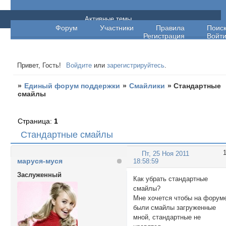
Единый форум поддержки
Активные темы
Форум
Участники
Правила
Поис
Регистрация
Войт
Привет, Гость!
Войдите
или
зарегистрируйтесь
.
»
Единый форум поддержки
»
Смайлики
»
Стандартные
смайлы
Страница:
1
Стандартные смайлы
Пт, 25 Ноя 2011
маруся-муся
18:58:59
Заслуженный
Как убрать стандартные
смайлы?
Мне хочется чтобы на форум
были смайлы загруженные
мной, стандартные не