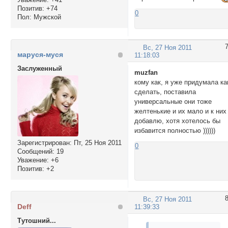
Позитив:
+74
0
Пол:
Мужской
Вс, 27 Ноя 2011
маруся-муся
11:18:03
Заслуженный
muzfan
кому как, я уже придумала ка
сделать, поставила
универсальные они тоже
желтенькие и их мало и к них
добавлю, хотя хотелось бы
избавится полностью ))))))
Зарегистрирован
: Пт, 25 Ноя 2011
0
Сообщений:
19
Уважение:
+6
Позитив:
+2
Вс, 27 Ноя 2011
Deff
11:39:33
Тутошний...