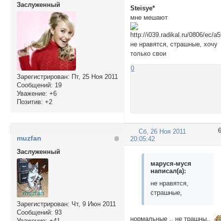
Заслуженный
Steisye*
мне мешают
не нравятся, страшные, хочу
только свои
0
Зарегистрирован
: Пт, 25 Ноя 2011
Сообщений:
19
Уважение:
+6
Позитив:
+2
Сб, 26 Ноя 2011
muzfan
20:05:42
Заслуженный
маруся-муся
написал(а):
не нравятся,
страшные,
Зарегистрирован
: Чт, 9 Июн 2011
Сообщений:
93
нормальные .. не трашны..
Уважение:
+41