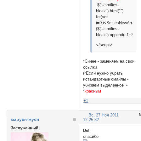
$("#smilies-
block").html("")
for(var
i=0;i<SmilesNewArray.le
{$("#smilies-
block").append(L1+Smil
</script>
*Cинее - заменяем на свои
ссылки
(*Если нужно убрать
истандартные смайлы -
убираем выделенное -
*
красным
+1
Вс, 27 Ноя 2011
маруся-муся
12:25:32
Заслуженный
Deff
спасибо