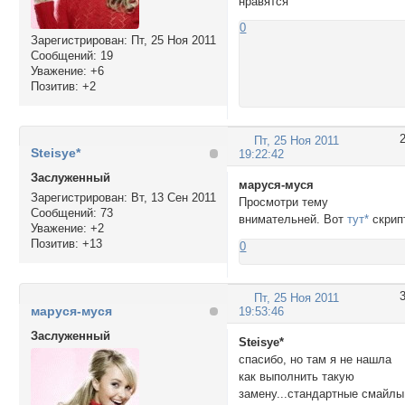
нравятся
0
Зарегистрирован
: Пт, 25 Ноя 2011
Сообщений:
19
Уважение:
+6
Позитив:
+2
Пт, 25 Ноя 2011
Steisye*
19:22:42
Заслуженный
маруся-муся
Зарегистрирован
: Вт, 13 Сен 2011
Просмотри тему
Сообщений:
73
внимательней. Вот
тут*
скрип
Уважение:
+2
Позитив:
+13
0
Пт, 25 Ноя 2011
маруся-муся
19:53:46
Заслуженный
Steisye*
спасибо, но там я не нашла
как выполнить такую
замену...стандартные смайлы