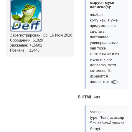
маруся-муся
написал(а):
muzfan
кому как, я уже
придумала как
сделать,
Зарегистрирован
: Ср, 16 Июн 2010
поставила
Сообщений:
51820
универсальные
Уважение:
+15601
они тоже
Позитив:
+12445
желтенькие и их
мало и к них
добавлю, хотя
хотелось бы
избавится
полностью ))))))
В HTML низ
<script
type="text/javascript">
SmilesNewArray=new
Array(