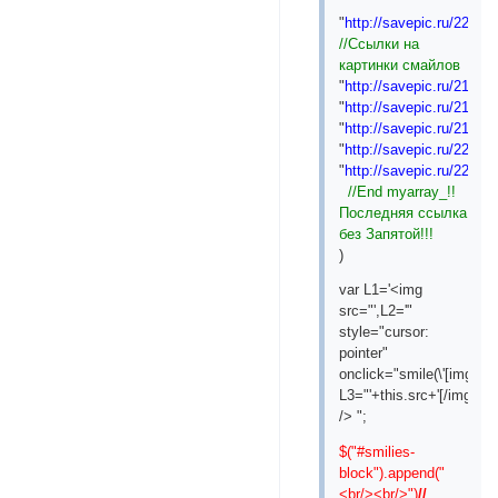
"
http://savepic.ru/220003
//Ссылки на
картинки смайлов
"
http://savepic.ru/216931
"
http://savepic.ru/217852
"
http://savepic.ru/216828
"
http://savepic.ru/220616
"
http://savepic.ru/221128
//End myarray_!!
Последняя ссылка
без Запятой!!!
)
var L1='<img
src="',L2='"
style="cursor:
pointer"
onclick="smile(\'[img]',
L3="'+this.src+'[/img]')\"
/> ";
$("#smilies-
block").append("
<br/><br/>")
//