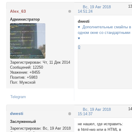
1
Вс, 19 Авг 2018
Alex_63
14:51:24
Администратор
dwesti
♥ Дополнительные смайлы в
одном окне со стандартными
♥
0
Зарегистрирован
: Чт, 11 Дек 2014
Сообщений:
12250
Уважение:
+8455
Позитив:
+5983
Пол:
Мужской
Telegram
1
Вс, 19 Авг 2018
dwesti
15:14:37
Заслуженный
не нашел, где исправить:
Зарегистрирован
: Вс, 19 Авг 2018
в html-низ или в HTML в