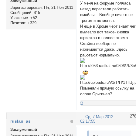
Заслуженный
У меня на форуме полчаса
Зарегистрирован
: Пн, 21 Ноя 2011
назад перестали работать
Сообщений:
815
смайлы ...Вообще ничего не
Уважение:
+52
трогал и не менял.
Позитив:
+329
И ещё в Хроме чёрт знает чег
вылезло вот такое- кнопка
шрифтов в полосе ответа.
Смайлы вообще не
нажимаются даже. Здесь
работают нормально.
Поменяли прямую ссылку на
слово Оригинал?
0
27
Ср, 7 Мар 2012
ruslan_as
02:17:55
Заслуженный