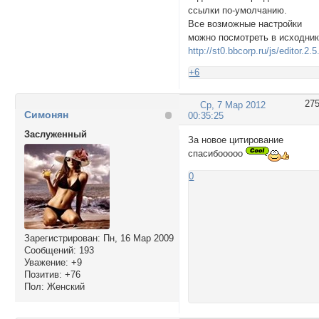
ссылки по-умолчанию.
Все возможные настройки
можно посмотреть в исходни
http://st0.bbcorp.ru/js/editor.2.5
+6
27
Ср, 7 Мар 2012
Симонян
00:35:25
Заслуженный
За новое цитирование
спасибооооо
0
Зарегистрирован
: Пн, 16 Мар 2009
Сообщений:
193
Уважение:
+9
Позитив:
+76
Пол:
Женский