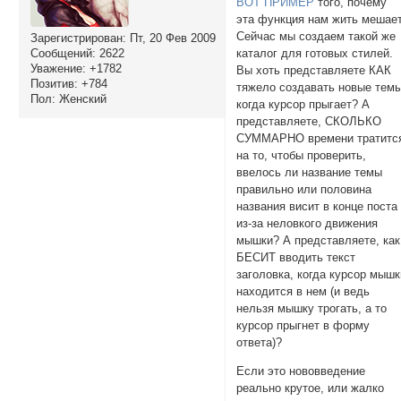
ВОТ ПРИМЕР
того, почему
эта функция нам жить мешает
Сейчас мы создаем такой же
Зарегистрирован
: Пт, 20 Фев 2009
Сообщений:
2622
каталог для готовых стилей.
Уважение:
+1782
Вы хоть представляете КАК
Позитив:
+784
тяжело создавать новые темы
Пол:
Женский
когда курсор прыгает? А
представляете, СКОЛЬКО
СУММАРНО времени тратитс
на то, чтобы проверить,
ввелось ли название темы
правильно или половина
названия висит в конце поста
из-за неловкого движения
мышки? А представляете, как
БЕСИТ вводить текст
заголовка, когда курсор мышк
находится в нем (и ведь
нельзя мышку трогать, а то
курсор прыгнет в форму
ответа)?
Если это нововведение
реально крутое, или жалко