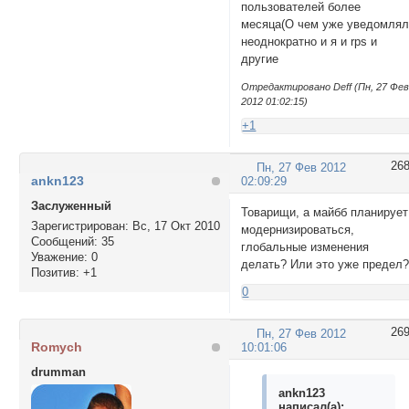
пользователей более
месяца(О чем уже уведомля
неоднократно и я и rps и
другие
Отредактировано Deff (Пн, 27 Фе
2012 01:02:15)
+1
26
Пн, 27 Фев 2012
ankn123
02:09:29
Заслуженный
Товарищи, а майбб планирует
Зарегистрирован
: Вс, 17 Окт 2010
модернизироваться,
Сообщений:
35
глобальные изменения
Уважение:
0
делать? Или это уже предел
Позитив:
+1
0
26
Пн, 27 Фев 2012
Romych
10:01:06
drumman
ankn123
написал(а):