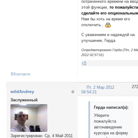
потраченного времени на вво
этой функции,
то пожалуйста
сделайте его опциональным
Нам бы хоть на время его
отключить..
С уважением и надеждой на
улучшение, Герда.
Отредактировано Герда (Пт, 2 М
2012 02:57:01)
+5
ВКонтакте
27
Пт, 2 Мар 2012
wildAndrey
04:54:21
Заслуженный
Герда написал(а):
Уберите
пожалуйста
автонаведение
курсора на форму
Зарегистрирован
: Ср, 4 Май 2011