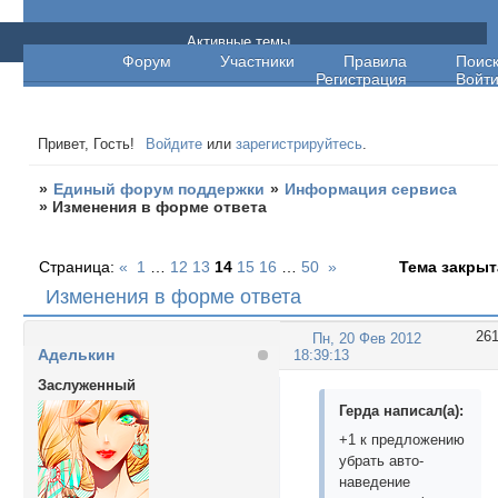
Единый форум поддержки
Активные темы
Форум
Участники
Правила
Поис
Регистрация
Войт
Привет, Гость!
Войдите
или
зарегистрируйтесь
.
»
Единый форум поддержки
»
Информация сервиса
»
Изменения в форме ответа
Страница:
«
1
…
12
13
14
15
16
…
50
»
Тема закрыт
Изменения в форме ответа
26
Пн, 20 Фев 2012
Аделькин
18:39:13
Заслуженный
Герда написал(а):
+1 к предложению
убрать авто-
наведение