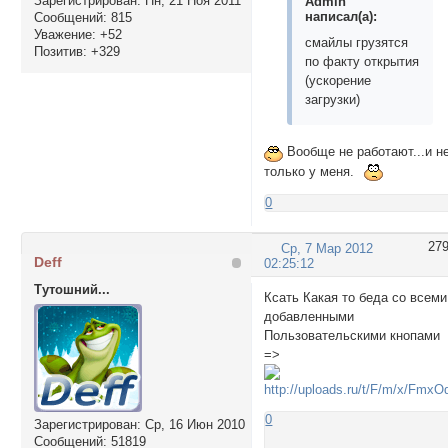
Зарегистрирован
: Пн, 21 Ноя 2011
Admin
написал(а):
Сообщений:
815
Уважение:
+52
смайлы грузятся
Позитив:
+329
по факту открытия
(ускорение
загрузки)
Вообще не работают...и н
только у меня.
0
27
Ср, 7 Мар 2012
Deff
02:25:12
Тутошний...
Ксать Какая то беда со всеми
добавленными
Пользовательскими кнопами
=>
0
Зарегистрирован
: Ср, 16 Июн 2010
Сообщений:
51819