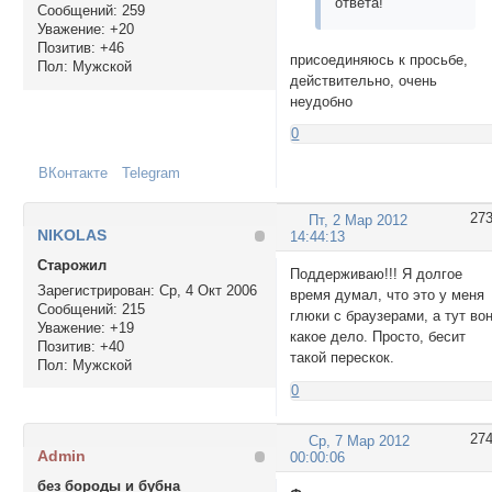
ответа!
Сообщений:
259
Уважение:
+20
Позитив:
+46
присоединяюсь к просьбе,
Пол:
Мужской
действительно, очень
неудобно
0
ВКонтакте
Telegram
27
Пт, 2 Мар 2012
NIKOLAS
14:44:13
Cтарожил
Поддерживаю!!! Я долгое
Зарегистрирован
: Ср, 4 Окт 2006
время думал, что это у меня
Сообщений:
215
глюки с браузерами, а тут во
Уважение:
+19
какое дело. Просто, бесит
Позитив:
+40
такой перескок.
Пол:
Мужской
0
27
Ср, 7 Мар 2012
Admin
00:00:06
без бороды и бубна