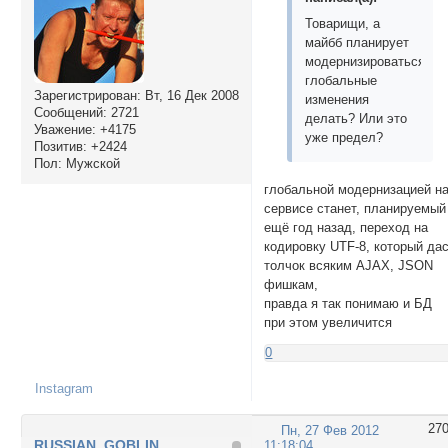
Товарищи, а
майбб планирует
модернизироваться,
глобальные
Зарегистрирован
: Вт, 16 Дек 2008
изменения
Сообщений:
2721
делать? Или это
Уважение:
+4175
уже предел?
Позитив:
+2424
Пол:
Мужской
глобальной модернизацией н
сервисе станет, планируемый
ещё год назад, переход на
кодировку UTF-8, который да
толчок всяким AJAX, JSON
фишкам,
правда я так понимаю и БД
при этом увеличится
0
Instagram
27
Пн, 27 Фев 2012
RUSSIAN_GOBLIN
11:18:04