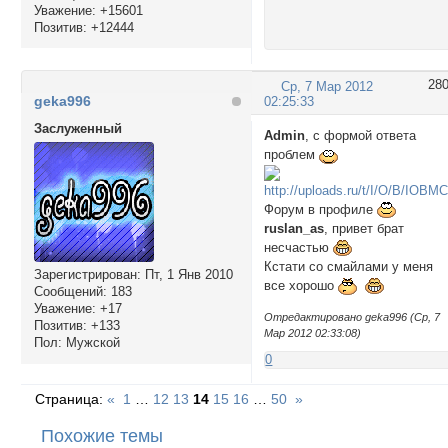
Уважение:
+15601
Позитив:
+12444
28
Ср, 7 Мар 2012
geka996
02:25:33
Заслуженный
Admin
, с формой ответа
проблем
Форум в профиле
ruslan_as
, привет брат
несчастью
Кстати со смайлами у меня
Зарегистрирован
: Пт, 1 Янв 2010
все хорошо
Сообщений:
183
Уважение:
+17
Отредактировано geka996 (Ср, 7
Позитив:
+133
Мар 2012 02:33:08)
Пол:
Мужской
0
Страница:
«
1
…
12
13
14
15
16
…
50
»
Похожие темы