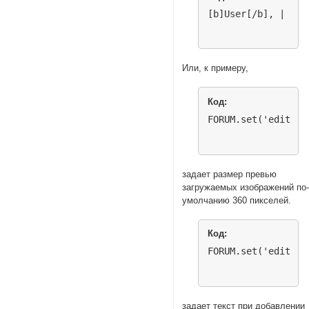
[b]User[/b], |
Или, к примеру,
Код:
FORUM.set('editor.
задает размер превью
загружаемых изображений по
умолчанию 360 пикселей.
Код:
FORUM.set('editor.
задает текст при добавлении