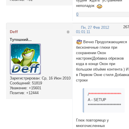
будем ждать устранения
неполадок
0
26
Пн, 27 Фев 2012
Deff
01:01:11
Тутошний...
Вечно Продолжающиеся
бесконечные глюки при
сохранении Окон
настроек(Добавка обрезков
кода в конце Окон при
большом объёме контента ) И
в Первом Окне стиля Добавк
Зарегистрирован
: Ср, 16 Июн 2010
строки
Сообщений:
51819
Уважение:
+15601
Позитив:
+12444
/
***************************
A - SETUP
****************************
Глюк повторяецо у
многочисленных