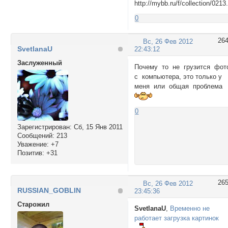
0
26
Вс, 26 Фев 2012
SvetlanaU
22:43:12
Заслуженный
Почему то не грузится фот
с компьютера, это только у
меня или общая проблема
0
Зарегистрирован
: Сб, 15 Янв 2011
Сообщений:
213
Уважение:
+7
Позитив:
+31
26
Вс, 26 Фев 2012
RUSSIAN_GOBLIN
23:45:36
Cтарожил
SvetlanaU
,
Временно не
работает загрузка картинок