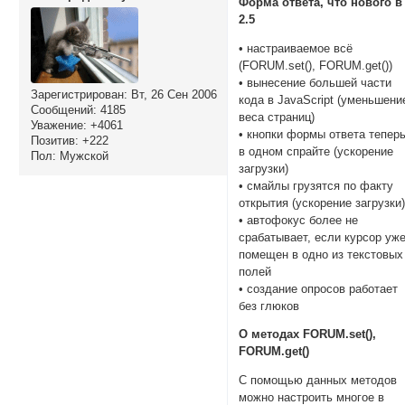
Форма ответа, что нового в
2.5
• настраиваемое всё
(FORUM.set(), FORUM.get())
• вынесение большей части
Зарегистрирован
: Вт, 26 Сен 2006
кода в JavaScript (уменьшени
Сообщений:
4185
веса страниц)
Уважение:
+4061
• кнопки формы ответа тепер
Позитив:
+222
в одном спрайте (ускорение
Пол:
Мужской
загрузки)
• смайлы грузятся по факту
открытия (ускорение загрузки
• автофокус более не
срабатывает, если курсор уж
помещен в одно из текстовых
полей
• создание опросов работает
без глюков
О методах FORUM.set(),
FORUM.get()
С помощью данных методов
можно настроить многое в