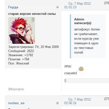
27
Ср, 7 Мар 2012
Герда
01:01:13
старая версия нечистой силы
Admin
написал(а):
автофокус более
не срабатывает,
если курсор уже
помещен в одно
Зарегистрирован
: Пт, 20 Фев 2009
из текстовых
Сообщений:
2622
полей
Уважение:
+1782
Позитив:
+784
Пол:
Женский
УРА!
спасибо!
0
ВКонтакте
27
Ср, 7 Мар 2012
ruslan_as
02:06:16