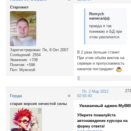
Cтарожил
Romych
написал(а):
правда я так
понимаю и БД при
этом увеличится
Зарегистрирован
: Пн, 8 Окт 2007
В 2 раза больше станет.
Сообщений:
2554
При этом объём винтов на
Уважение:
+708
сервере и пропускаемость
Позитив:
+596
каналов пострадают
Пол:
Мужской
0
27
Пт, 2 Мар 2012
Герда
02:55:40
старая версия нечистой силы
Уважаемый админ MyBB
Уберите пожалуйста
автонаведение курсора на
форму ответа!