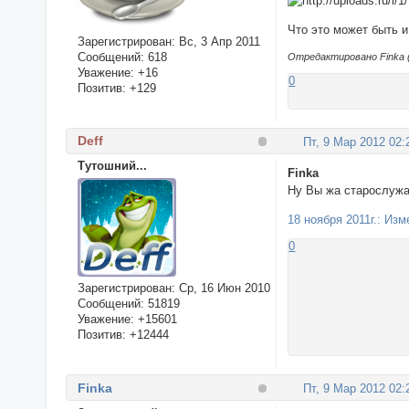
Что это может быть 
Зарегистрирован
: Вс, 3 Апр 2011
Сообщений:
618
Отредактировано Finka (
Уважение:
+16
0
Позитив:
+129
Deff
Пт, 9 Мар 2012 02:
Тутошний...
Finka
Ну Вы жа старослужа
18 ноября 2011г.: Из
0
Зарегистрирован
: Ср, 16 Июн 2010
Сообщений:
51819
Уважение:
+15601
Позитив:
+12444
Finka
Пт, 9 Мар 2012 02: