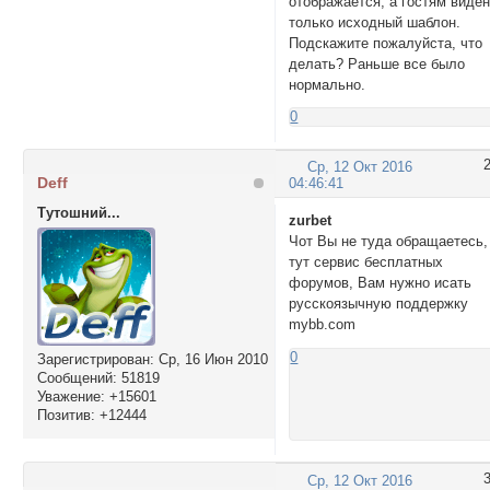
отображается, а гостям виде
только исходный шаблон.
Подскажите пожалуйста, что
делать? Раньше все было
нормально.
0
Ср, 12 Окт 2016
Deff
04:46:41
Тутошний...
zurbet
Чот Вы не туда обращаетесь,
тут сервис бесплатных
форумов, Вам нужно исать
русскоязычную поддержку
mybb.com
0
Зарегистрирован
: Ср, 16 Июн 2010
Сообщений:
51819
Уважение:
+15601
Позитив:
+12444
Ср, 12 Окт 2016