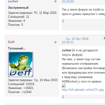
zurbet
15:24:03
Заслуженный
Так у меня форум на mybb.ru
Зарегистрирован
: Пт, 11 Мар 2016
просто домен прикупил к нему
Сообщений:
11
Уважение:
0
0
Позитив:
0
Ср, 12 Окт 2016
Deff
15:43:21
Тутошний...
zurbet
(А я не догадался
ткнуть форум)
Ни наю, у меня под гостем
нормальное отображение
(Возможно настройки Антиви
или брандмауэра или плагин
к браузеру (например
Зарегистрирован
: Ср, 16 Июн 2010
ADBlocker) у кого-то кривое
Сообщений:
51819
Уважение:
+15601
Позитив:
+12444
0