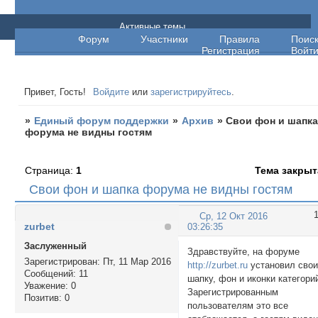
Единый форум поддержки
Активные темы
Форум
Участники
Правила
Поис
Регистрация
Войт
Привет, Гость!
Войдите
или
зарегистрируйтесь
.
»
Единый форум поддержки
»
Архив
»
Свои фон и шапк
форума не видны гостям
Страница:
1
Тема закрыт
Свои фон и шапка форума не видны гостям
Ср, 12 Окт 2016
zurbet
03:26:35
Заслуженный
Здравствуйте, на форуме
Зарегистрирован
: Пт, 11 Мар 2016
http://zurbet.ru
установил сво
Сообщений:
11
шапку, фон и иконки категори
Уважение:
0
Зарегистрированным
Позитив:
0
пользователям это все