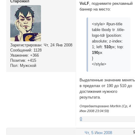
Cтарожил
VoLF
, поднимите рекламный
баннер на место:
<style> #pun-title
table tbody tr .title-
logo-tdr {position:
absolute; z-index:
Зарегистрирован
: Чт, 24 Янв 2008
1; left:
510
px; top:
Сообщений:
1128
190
px
Уважение:
+366
}
Позитив:
+415
</style>
Пол:
Мужской
Выделенные значение менят
в пределах от 190 до 510 до
достижения нужного
результата.
Отредактировано Morfirin (Ср, 4
Июн 2008 23:04:59)
0
Чт, 5 Июн 2008