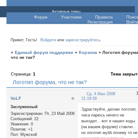
Единый форум поддержки
Активные темы
Форум
Участники
Правила
Поис
Регистрация
Войт
Привет, Гость!
Войдите
или
зарегистрируйтесь
.
»
Единый форум поддержки
»
Корзина
»
Логотип форума
что не так?
Страница:
1
Тема закрыт
Логотип форума, что не так?
Ср, 4 Июн 2008
VoLF
21:19:58
Заслуженный
Здраствуйте, делаю логотип,
Зарегистрирован
: Пт, 23 Май 2008
часа парюсь ничего не
Сообщений:
22
выходит... вот я нашел коды
Уважение:
0
(на вашем форуме) ставлю...
Позитив:
+1
но логотип мубб почему то не
Пол:
Мужской