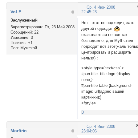
Ср, 4 Июн 2008
VoLF
22:45:23
Заслуженный
Нет - этот не подходит, зато
Зарегистрирован
: Пт, 23 Май 2008
другой подходит
Сообщений:
22
оказываеться не все так
Уважение:
0
безнадежно, для Myff стиля
Позитив:
+1
подходит вот этот(жаль толь
Пол:
Мужской
центрировать и расширять
нельзя) :
<style type="text/css">
#pun-title .title-logo {display:
none;}
#pun-title table {background-
image: url(адрес вашей
картинки);}
</style>
0
Ср, 4 Июн 2008
Morfirin
23:04:06