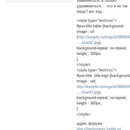
заменяеться, а только
удваеваеться.... что я не так
пишу? вот код :
<style type="text/css">
#pun-title table {background-
image : url
(
http://keep4u.ru/imgs/b/080604
… d1ad1f.jpg
);
background-repeat: no-repeat;
height : 300px;
}
</style>
<style type="text/css">
#pun-title .title-logo {backgroun
image : url(
http://keep4u.ru/imgs/b/080604/
… d1ad1f.jpg
);
background-repeat: no-repeat;
height : 300px;
}
</style>
адрес форума
http://fasthunters.funbb.ru/