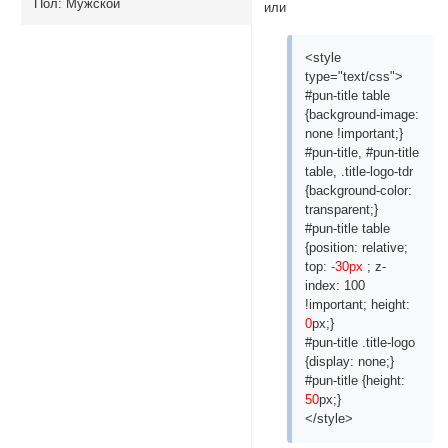
Пол:
Мужской
или
<style
type="text/css">
#pun-title table
{background-image:
none !important;}
#pun-title, #pun-title
table, .title-logo-tdr
{background-color:
transparent;}
#pun-title table
{position: relative;
top:
-30px
; z-
index: 100
!important; height:
0
px;}
#pun-title .title-logo
{display: none;}
#pun-title {height:
50
px;}
</style>