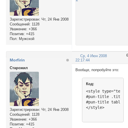
Зарегистрирован
: Чт, 24 Янв 2008
Сообщений:
1128
Уважение:
+366
Позитив:
+415
Пол:
Мужской
Ср, 4 Июн 2008
Morfirin
22:17:44
Cтарожил
Вообще, попробуйте это:
Код:
<style type="text/c
#pun-title .title-
#pun-title table {
</style>
Зарегистрирован
: Чт, 24 Янв 2008
Сообщений:
1128
Уважение:
+366
Позитив:
+415