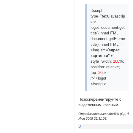
<script
type="text/javascript">
var
logot=document.getElem
title').innerHTML
document.getElementByI
title').innerHTML="
<img src='
адрес
картинки'
"+"
style='width:
100
%;
position: relative;
top:
30
px;'
/>"+logot
</script>
Поэксперементируйте с
выделенным красным...
Отредактировано Morfirin (Ср, 4
Июн 2008 22:31:09)
0