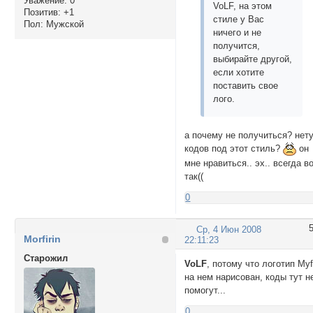
Уважение:
0
VoLF, на этом
Позитив:
+1
стиле у Вас
Пол:
Мужской
ничего и не
получится,
выбирайте другой,
если хотите
поставить свое
лого.
а почему не получиться? нет
кодов под этот стиль?
он
мне нравиться.. эх.. всегда в
так((
0
Ср, 4 Июн 2008
Morfirin
22:11:23
Cтарожил
VoLF
, потому что логотип Myf
на нем нарисован, коды тут н
помогут...
0