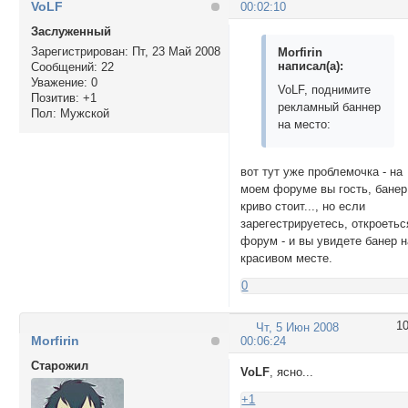
VoLF
00:02:10
Заслуженный
Зарегистрирован
: Пт, 23 Май 2008
Morfirin
написал(а):
Сообщений:
22
Уважение:
0
VoLF, поднимите
Позитив:
+1
рекламный баннер
Пол:
Мужской
на место:
вот тут уже проблемочка - на
моем форуме вы гость, банер
криво стоит..., но если
зарегестрируетесь, откроетьс
форум - и вы увидете банер н
красивом месте.
0
1
Чт, 5 Июн 2008
Morfirin
00:06:24
Cтарожил
VoLF
, ясно...
+1