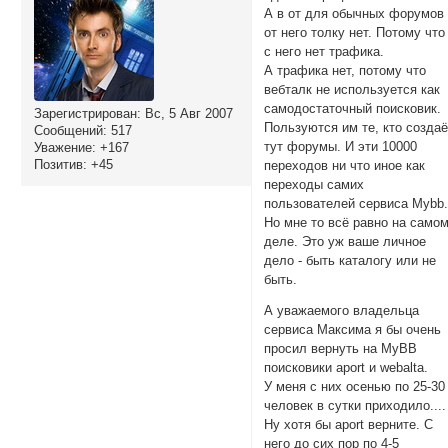
А в от для обычных форумов
от него толку нет. Потому что
с него нет трафика.
А трафика нет, потому что
вебталк не используется как
самодостаточный поисковик.
Зарегистрирован
: Вс, 5 Авг 2007
Пользуются им те, кто создаё
Сообщений:
517
тут форумы. И эти 10000
Уважение:
+167
Позитив:
+45
переходов ни что иное как
переходы самих
пользователей сервиса Mybb
Но мне то всё равно на само
деле. Это уж ваше личное
дело - быть каталогу или не
быть.
А уважаемого владельца
сервиса Максима я бы очень
просил вернуть на MyBB
поисковики aport и webalta.
У меня с них осенью по 25-30
человек в сутки приходило...
Ну хотя бы aport верните. С
него до сих пор по 4-5