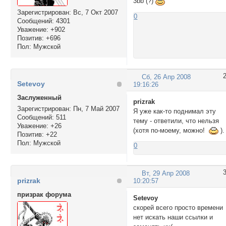
3bb (?)
Зарегистрирован
: Вс, 7 Окт 2007
0
Сообщений:
4301
Уважение:
+902
Позитив:
+696
Пол:
Мужской
Сб, 26 Апр 2008
Setevoy
19:16:26
Заслуженный
prizrak
Зарегистрирован
: Пн, 7 Май 2007
Я уже как-то поднимал эту
Сообщений:
511
тему - ответили, что нельзя
Уважение:
+26
(хотя по-моему, можно!
).
Позитив:
+22
Пол:
Мужской
0
Вт, 29 Апр 2008
prizrak
10:20:57
призрак форума
Setevoy
скорей всего просто времени
нет искать наши ссылки и