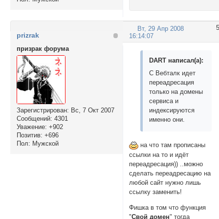
Вт, 29 Апр 2008
prizrak
16:14:07
призрак форума
DART написал(а):
С Вебталк идет
переадресация
только на домены
сервиса и
индексируются
Зарегистрирован
: Вс, 7 Окт 2007
Сообщений:
4301
именно они.
Уважение:
+902
Позитив:
+696
Пол:
Мужской
на что там прописаны
ссылки на то и идёт
переадресация)) ..можно
сделать переадресацию на
любой сайт нужно лишь
ссылку заменить!
Фишка в том что функция
"
Свой домен
" тогда