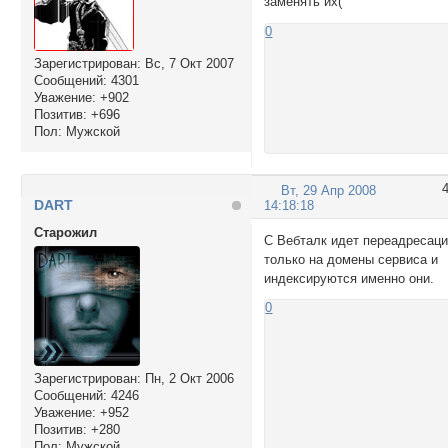
заменять их(
0
Зарегистрирован
: Вс, 7 Окт 2007
Сообщений:
4301
Уважение:
+902
Позитив:
+696
Пол:
Мужской
Вт, 29 Апр 2008
DART
14:18:18
Cтарожил
С Вебталк идет переадресац
только на домены сервиса и
индексируются именно они.
0
Зарегистрирован
: Пн, 2 Окт 2006
Сообщений:
4246
Уважение:
+952
Позитив:
+280
Пол:
Мужской