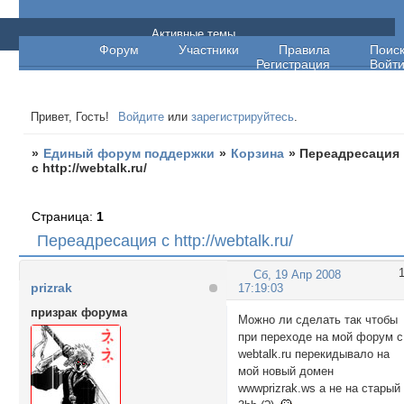
Единый форум поддержки
Активные темы
Форум
Участники
Правила
Поис
Регистрация
Войт
Привет, Гость!
Войдите
или
зарегистрируйтесь
.
»
Единый форум поддержки
»
Корзина
»
Переадресация
с http://webtalk.ru/
Страница:
1
Переадресация с http://webtalk.ru/
Сб, 19 Апр 2008
prizrak
17:19:03
призрак форума
Можно ли сделать так чтобы
при переходе на мой форум с
webtalk.ru перекидывало на
мой новый домен
wwwprizrak.ws а не на старый