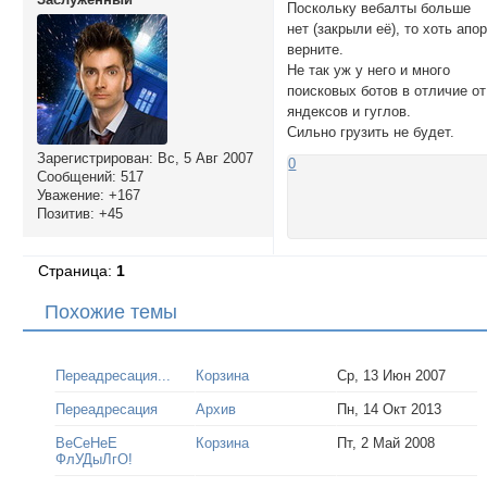
Поскольку вебалты больше
нет (закрыли её), то хоть апо
верните.
Не так уж у него и много
поисковых ботов в отличие от
яндексов и гуглов.
Сильно грузить не будет.
Зарегистрирован
: Вс, 5 Авг 2007
0
Сообщений:
517
Уважение:
+167
Позитив:
+45
Страница:
1
Похожие темы
Переадресация...
Корзина
Ср, 13 Июн 2007
Переадресация
Архив
Пн, 14 Окт 2013
ВеСеНеЕ
Корзина
Пт, 2 Май 2008
ФлУДыЛгО!