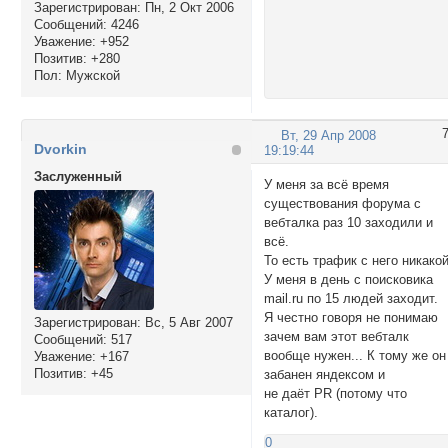
Зарегистрирован
: Пн, 2 Окт 2006
Сообщений:
4246
Уважение:
+952
Позитив:
+280
Пол:
Мужской
Вт, 29 Апр 2008
Dvorkin
19:19:44
Заслуженный
У меня за всё время
существования форума с
вебталка раз 10 заходили и
всё.
То есть трафик с него никакой
У меня в день с поисковика
mail.ru по 15 людей заходит.
Я честно говоря не понимаю
Зарегистрирован
: Вс, 5 Авг 2007
зачем вам этот вебталк
Сообщений:
517
вообще нужен... К тому же он
Уважение:
+167
Позитив:
+45
забанен яндексом и
не даёт PR (потому что
каталог).
0