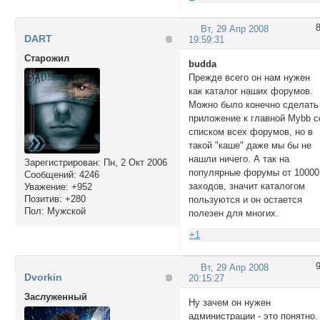
Вт, 29 Апр 2008
DART
19:59:31
Cтарожил
budda
Прежде всего он нам нужен
как каталог наших форумов.
Можно было конечно сделать
приложение к главной Mybb с
списком всех форумов, но в
такой "каше" даже мы бы не
нашли ничего. А так на
Зарегистрирован
: Пн, 2 Окт 2006
популярные форумы от 10000
Сообщений:
4246
заходов, значит каталогом
Уважение:
+952
Позитив:
+280
пользуются и он остается
Пол:
Мужской
полезен для многих.
+1
Вт, 29 Апр 2008
Dvorkin
20:15:27
Заслуженный
Ну зачем он нужен
администрации - это понятно.