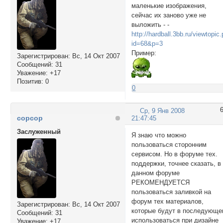
маленькие изображения,
сейчас их заново уже не
выложить - -
http://hardball.3bb.ru/viewtopic
id=68&p=3
Пример:
Зарегистрирован
: Вс, 14 Окт 2007
Сообщений:
31
Уважение:
+17
Позитив:
0
0
Ср, 9 Янв 2008
copcop
21:47:45
Заслуженный
Я знаю что можно
пользоваться сторонним
сервисом. Но в форуме тех.
поддержки, точнее сказать, в
данном форуме
РЕКОМЕНДУЕТСЯ
пользоваться заливкой на
форум тех материалов,
Зарегистрирован
: Вс, 14 Окт 2007
которые будут в последующ
Сообщений:
31
использоваться при дизайне
Уважение:
+17