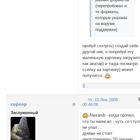
(перепробовал и
те форматы,
которые указаны
на воруме
поддержки)
пробуй схетріть) создай себе
другой ник, и попробуй ету
маленькую картинку загрузит
как аватар) и тогда посматри
ссилку на картинку) может
получитсо
0
Чт, 10 Янв 2008
copcop
00:48:09
Заслуженный
Alexandr - когда прочел,
что ты написал - чуть со стул
не упал....
думаю не стоит
регистрировать 50 лишних