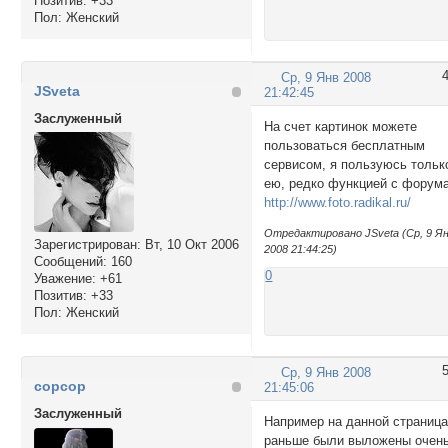
Позитив:
+33
Пол:
Женский
Ср, 9 Янв 2008
JSveta
21:42:45
Заслуженный
На счет картинок можете
пользоваться бесплатным
сервисом, я пользуюсь тольк
ею, редко функцией с форум
http://www.foto.radikal.ru/
Отредактировано JSveta (Ср, 9 Я
Зарегистрирован
: Вт, 10 Окт 2006
2008 21:44:25)
Сообщений:
160
0
Уважение:
+61
Позитив:
+33
Пол:
Женский
Ср, 9 Янв 2008
copcop
21:45:06
Заслуженный
Например на данной страниц
раньше были выложены очен