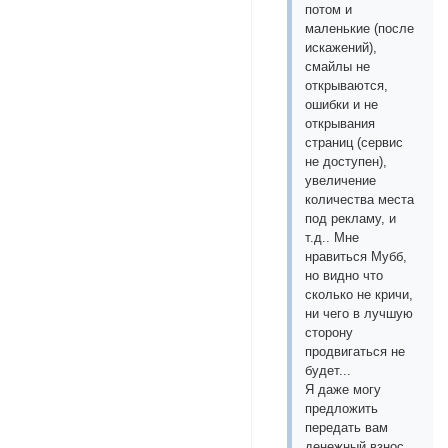
потом и
маленькие (после
искажений),
смайлы не
открываются,
ошибки и не
открывания
страниц (сервис
не доступен),
увеличение
количества места
под рекламу, и
т.д.. Мне
нравиться Мубб,
но видно что
сколько не кричи,
ни чего в лучшую
сторону
продвигаться не
будет...
Я даже могу
предложить
передать вам
денежный взнос