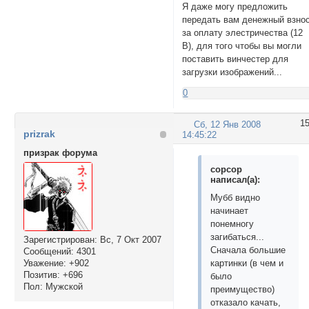
Я даже могу предложить
передать вам денежный взно
за оплату элестричества (12
В), для того чтобы вы могли
поставить винчестер для
загрузки изображений...
0
1
Сб, 12 Янв 2008
prizrak
14:45:22
призрак форума
copcop
написал(а):
Мубб видно
начинает
понемногу
загибаться...
Зарегистрирован
: Вс, 7 Окт 2007
Сначала большие
Сообщений:
4301
картинки (в чем и
Уважение:
+902
Позитив:
+696
было
Пол:
Мужской
преимущество)
отказало качать,