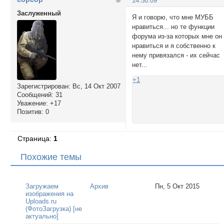
14:58:09
Заслуженный
Я и говорю, что мне МУББ
нравиться... но те функции
форума из-за которых мне он
нравиться и я собственно к
нему привязался - их сейчас
нет...
+1
Зарегистрирован
: Вс, 14 Окт 2007
Сообщений:
31
Уважение:
+17
Позитив:
0
Страница:
1
Похожие темы
Загружаем
Архив
Пн, 5 Окт 2015
изображения на
Uploads.ru
(ФотоЗагрузка) [не
актуально]