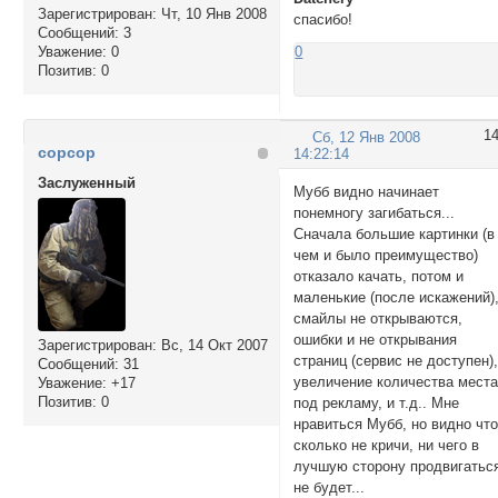
Зарегистрирован
: Чт, 10 Янв 2008
спасибо!
Сообщений:
3
Уважение:
0
0
Позитив:
0
1
Сб, 12 Янв 2008
copcop
14:22:14
Заслуженный
Мубб видно начинает
понемногу загибаться...
Сначала большие картинки (в
чем и было преимущество)
отказало качать, потом и
маленькие (после искажений)
смайлы не открываются,
ошибки и не открывания
Зарегистрирован
: Вс, 14 Окт 2007
страниц (сервис не доступен)
Сообщений:
31
увеличение количества мест
Уважение:
+17
Позитив:
0
под рекламу, и т.д.. Мне
нравиться Мубб, но видно чт
сколько не кричи, ни чего в
лучшую сторону продвигатьс
не будет...