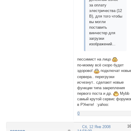
за оплату
элестричества (12
В), для того чтобы
вы могли
поставить
винчестер для
загрузки
изображений...
пессимист на лицо
по-моему всё скоро будет
здорово!
подключат новы
сервера.. перегрузки
исчезнут.. сделают новые
функции типа закрепления
первого поста и др.
Mybb
самый крутой сервис форумо
в РУнете! :yahoo:
0
1
Сб, 12 Янв 2008
copcop