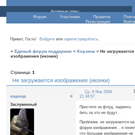
Единый форум поддержки
Активные темы
Форум
Участники
Правила
Поис
Регистрация
Войт
Привет, Гость!
Войдите
или
зарегистрируйтесь
.
»
Единый форум поддержки
»
Корзина
»
Не загружаются
изображения (иконки)
Страница:
1
Не загружаются изображения (иконки)
Ср, 9 Янв 2008
copcop
21:34:57
Заслуженный
Простите за флуд, надеюсь
бить за это не будут...
Проблема: не загружаются на
форум изображения... я поня
что большие изображения не