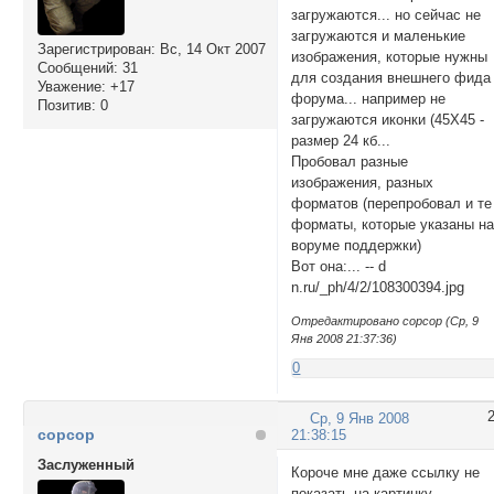
загружаются... но сейчас не
загружаются и маленькие
Зарегистрирован
: Вс, 14 Окт 2007
изображения, которые нужны
Сообщений:
31
для создания внешнего фида
Уважение:
+17
форума... например не
Позитив:
0
загружаются иконки (45Х45 -
размер 24 кб...
Пробовал разные
изображения, разных
форматов (перепробовал и те
форматы, которые указаны н
воруме поддержки)
Вот она:... -- d
n.ru/_ph/4/2/108300394.jpg
Отредактировано copcop (Ср, 9
Янв 2008 21:37:36)
0
Ср, 9 Янв 2008
copcop
21:38:15
Заслуженный
Короче мне даже ссылку не
показать на картинку...