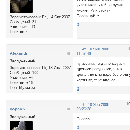
участников, чтоб загрузить
иконки. Или стоит?
Посоветуйте...
Зарегистрирован
: Вс, 14 Окт 2007
Сообщений:
31
0
Уважение:
+17
Позитив:
0
Чт, 10 Янв 2008
Alexandr
11:57:46
Заслуженный
ну извини, тогда пользуйся
Зарегистрирован
: Пт, 13 Июл 2007
другими ресурсами, я так
Сообщений:
199
делал. но мне надо было одн
Уважение:
+6
картинку, тебе виднее
Позитив:
+16
Пол:
Мужской
0
1
Чт, 10 Янв 2008
copcop
23:26:30
Заслуженный
Спасибо...
0