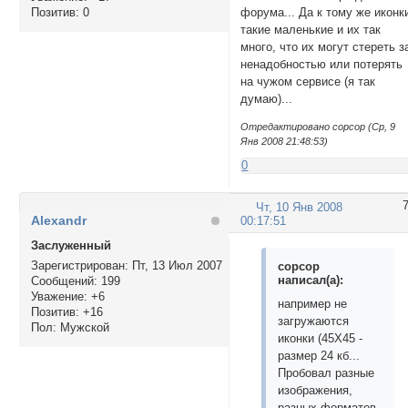
Позитив:
0
форума... Да к тому же иконк
такие маленькие и их так
много, что их могут стереть з
ненадобностью или потерять
на чужом сервисе (я так
думаю)...
Отредактировано copcop (Ср, 9
Янв 2008 21:48:53)
0
Чт, 10 Янв 2008
Alexandr
00:17:51
Заслуженный
Зарегистрирован
: Пт, 13 Июл 2007
copcop
написал(а):
Сообщений:
199
Уважение:
+6
например не
Позитив:
+16
загружаются
Пол:
Мужской
иконки (45Х45 -
размер 24 кб...
Пробовал разные
изображения,
разных форматов