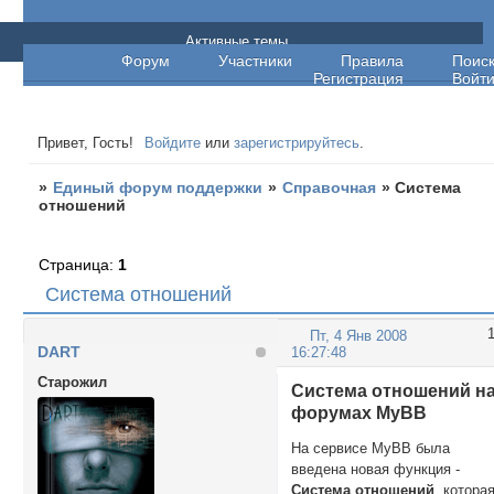
Единый форум поддержки
Активные темы
Форум
Участники
Правила
Поис
Регистрация
Войт
Привет, Гость!
Войдите
или
зарегистрируйтесь
.
»
Единый форум поддержки
»
Справочная
»
Система
отношений
Страница:
1
Система отношений
Пт, 4 Янв 2008
DART
16:27:48
Cтарожил
Система отношений н
форумах MyBB
На сервисе MyBB была
введена новая функция -
Система отношений
, котора