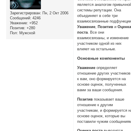
является аналогом привычно
системы репутации. Она
Зарегистрирован
: Пн, 2 Окт 2006
объединяет в себе три
Сообщений:
4246
взаимосвязанные подфункции
Уважение:
+952
Уважение
,
Позитив
и
Оценк
Позитив:
+280
поста
. Все они
Пол:
Мужской
взаимосвязаны, и изменение
участником одной из них
влияет на остальные.
Основные компоненты
Уважение
определяет
отношение других участников
к вам, оно формируется на
основе оценок, полученных
вами за ваши сообщения.
Позитив
показывает ваше
отношение к другим
участникам, и формируется н
основе оценок, которые вы
поставили чужим сообщениям
Оценка поста
выводится