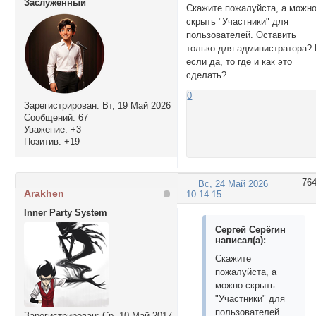
Заслуженный
Скажите пожалуйста, а можн
скрыть "Участники" для
пользователей. Оставить
только для администратора?
если да, то где и как это
сделать?
0
Зарегистрирован
: Вт, 19 Май 2026
Сообщений:
67
Уважение:
+3
Позитив:
+19
76
Вс, 24 Май 2026
Arakhen
10:14:15
Inner Party System
Сергей Серёгин
написал(а):
Скажите
пожалуйста, а
можно скрыть
"Участники" для
пользователей.
Зарегистрирован
: Ср, 10 Май 2017