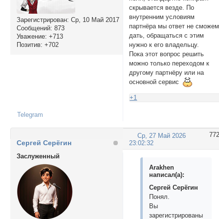
скрывается везде. По
внутренним условиям
Зарегистрирован
: Ср, 10 Май 2017
партнёра мы ответ не сможе
Сообщений:
873
дать, обращаться с этим
Уважение:
+713
Позитив:
+702
нужно к его владельцу.
Пока этот вопрос решить
можно только переходом к
другому партнёру или на
основной сервис
+1
Telegram
77
Ср, 27 Май 2026
Сергей Серёгин
23:02:32
Заслуженный
Arakhen
написал(а):
Сергей Серёгин
Понял.
Вы
зарегистрированы