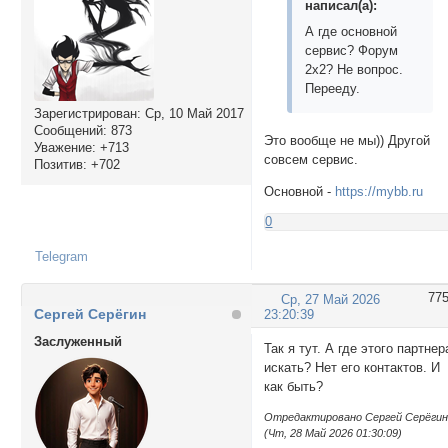
написал(а):
А где основной
сервис? Форум
2х2? Не вопрос.
Перееду.
Зарегистрирован
: Ср, 10 Май 2017
Сообщений:
873
Это вообще не мы)) Другой
Уважение:
+713
совсем сервис.
Позитив:
+702
Основной -
https://mybb.ru
0
Telegram
77
Ср, 27 Май 2026
Сергей Серёгин
23:20:39
Заслуженный
Так я тут. А где этого партнер
искать? Нет его контактов. И
как быть?
Отредактировано Сергей Серёги
(Чт, 28 Май 2026 01:30:09)