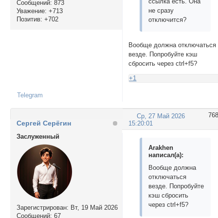
ссылка есть. Она
Сообщений:
873
не сразу
Уважение:
+713
Позитив:
+702
отключится?
Вообще должна отключаться
везде. Попробуйте кэш
сбросить через ctrl+f5?
+1
Telegram
76
Ср, 27 Май 2026
Сергей Серёгин
15:20:01
Заслуженный
Arakhen
написал(а):
Вообще должна
отключаться
везде. Попробуйте
кэш сбросить
через ctrl+f5?
Зарегистрирован
: Вт, 19 Май 2026
Сообщений:
67