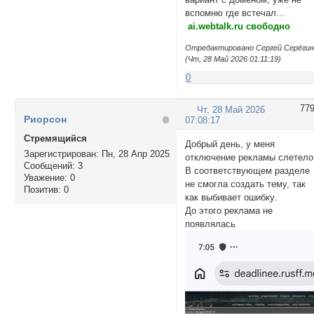
вспомню где встечал...
ai.webtalk.ru свободно
Отредактировано Сергей Серёги
(Чт, 28 Май 2026 01:11:19)
0
77
Чт, 28 Май 2026
Риорсон
07:08:17
Стремящийся
Добрый день, у меня
Зарегистрирован
: Пн, 28 Апр 2025
отключение рекламы слетело
Сообщений:
3
В соответствующем разделе
Уважение:
0
не смогла создать тему, так
Позитив:
0
как выбивает ошибку.
До этого реклама не
появлялась