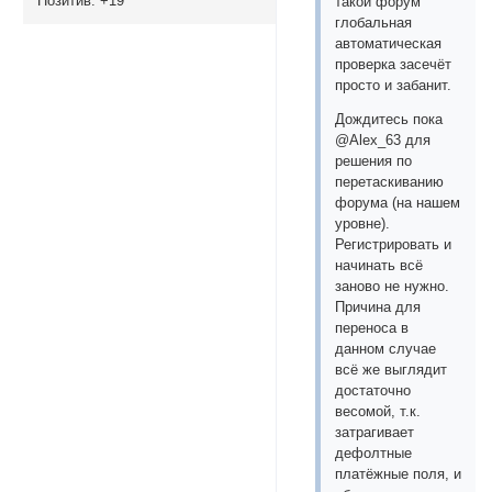
Позитив:
+19
такой форум
глобальная
автоматическая
проверка засечёт
просто и забанит.
Дождитесь пока
@Alex_63 для
решения по
перетаскиванию
форума (на нашем
уровне).
Регистрировать и
начинать всё
заново не нужно.
Причина для
переноса в
данном случае
всё же выглядит
достаточно
весомой, т.к.
затрагивает
дефолтные
платёжные поля, и