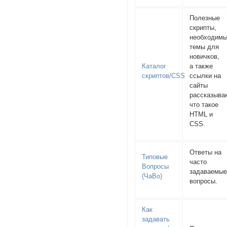
Полезные
скрипты,
необходим
темы для
новичков,
Каталог
а также
скриптов/CSS
ссылки на
сайты
рассказыв
что такое
HTML и
CSS.
Ответы на
Типовые
часто
Вопросы
задаваемы
(ЧаВо)
вопросы.
Как
задавать