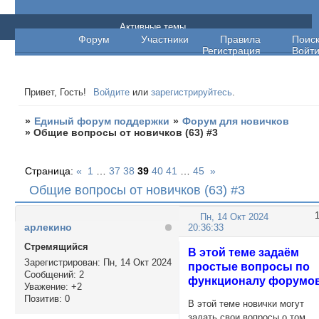
Единый форум поддержки
Активные темы
Форум
Участники
Правила
Поис
Регистрация
Войт
Привет, Гость!
Войдите
или
зарегистрируйтесь
.
»
Единый форум поддержки
»
Форум для новичков
»
Общие вопросы от новичков (63) #3
Страница:
«
1
…
37
38
39
40
41
…
45
»
Общие вопросы от новичков (63) #3
Пн, 14 Окт 2024
арлекино
20:36:33
Стремящийся
В этой теме задаём
Зарегистрирован
: Пн, 14 Окт 2024
простые вопросы по
Сообщений:
2
функционалу форумо
Уважение:
+2
Позитив:
0
В этой теме новички могут
задать свои вопросы о том,