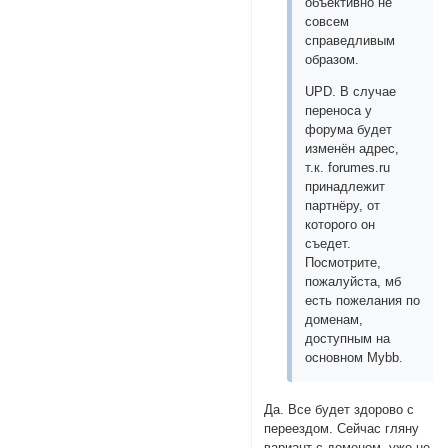
объективно не
совсем
справедливым
образом.
UPD. В случае
переноса у
форума будет
изменён адрес,
т.к. forumes.ru
принадлежит
партнёру, от
которого он
съедет.
Посмотрите,
пожалуйста, мб
есть пожелания по
доменам,
доступным на
основном Mybb.
Да. Все будет здорово с
переездом. Сейчас гляну
вариант с доменом, уже не