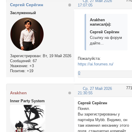
77
Ср, 27 Май 2026
Сергей Серёгин
17:07:05
Заслуженный
Arakhen
написал(а):
Сергей Серёгин
Ссылку на форум
дайте...
Зарегистрирован
: Вт, 19 Май 2026
Пожалуйста:
Сообщений:
67
https://ai.forumes.ru/
Уважение:
+3
Позитив:
+19
0
77
Ср, 27 Май 2026
Arakhen
21:30:55
Inner Party System
Сергей Серёгин
Понял.
Вы зарегистрированы у
партнёра Mybb. Видимо, он
там изменил механику этого
поля, стандартно копирайт