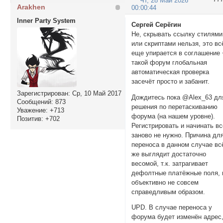
Чт, 28 Май 2026
Arakhen
00:00:44
Inner Party System
Сергей Серёгин
Не, скрывать ссылку стилями
или скриптами нельзя, это вс
еще упирается в соглашение 
такой форум глобальная
автоматическая проверка
засечёт просто и забанит.
Зарегистрирован
: Ср, 10 Май 2017
Дождитесь пока @Alex_63 дл
Сообщений:
873
решения по перетаскиванию
Уважение:
+713
форума (на нашем уровне).
Позитив:
+702
Регистрировать и начинать вс
заново не нужно. Причина дл
переноса в данном случае вс
же выглядит достаточно
весомой, т.к. затрагивает
дефолтные платёжные поля, 
объективно не совсем
справедливым образом.
UPD. В случае переноса у
форума будет изменён адрес