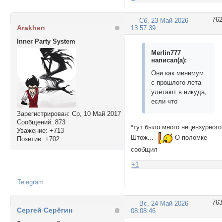
76
Сб, 23 Май 2026
Arakhen
13:57:39
Inner Party System
Merlin777
написал(а):
Они как минимум
с прошлого лета
улетают в никуда,
если что
Зарегистрирован
: Ср, 10 Май 2017
Сообщений:
873
*тут было много нецензурного
Уважение:
+713
Штож...
О поломке
Позитив:
+702
сообщил
+1
Telegram
76
Вс, 24 Май 2026
Сергей Серёгин
08:08:46