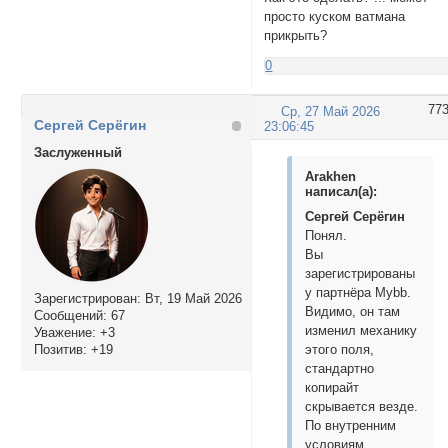
просто куском ватмана
прикрыть?
0
77
Ср, 27 Май 2026
Сергей Серёгин
23:06:45
Заслуженный
Arakhen
написал(а):
Сергей Серёгин
Понял.
Вы
зарегистрированы
у партнёра Mybb.
Зарегистрирован
: Вт, 19 Май 2026
Видимо, он там
Сообщений:
67
изменил механику
Уважение:
+3
Позитив:
+19
этого поля,
стандартно
копирайт
скрывается везде.
По внутренним
условиям