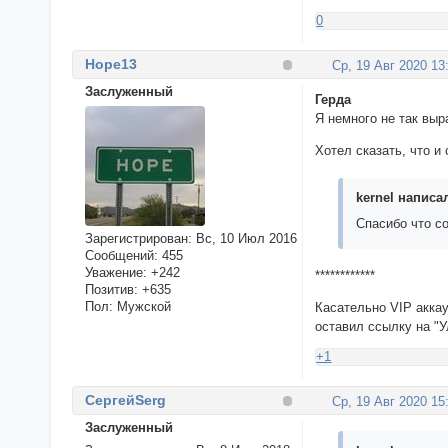
0
Hope13
Ср, 19 Авг 2020 13
Заслуженный
Герда
Я немного не так выр
Хотел сказать, что и
kernel написал
Спасибо что с
Зарегистрирован
: Вс, 10 Июл 2016
Сообщений:
455
Уважение:
+242
************
Позитив:
+635
Пол:
Мужской
Касательно VIP аккау
оставил ссылку на "У
+1
СергейSerg
Ср, 19 Авг 2020 15
Заслуженный