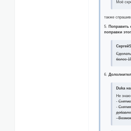
Моё скр
также спрашив
5.
Поправить 
поправки это
СергейS
Сделать
более 1
6.
Дололните
Duka на
Не знаю
-
Снятие
-
Снятия
добавле
- Возмо