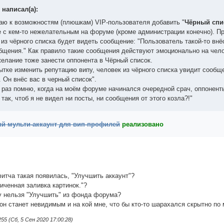
написал(а):
аю к возможностям (плюшкам) VIP-пользователя добавить "
Чёрный спи
 с кем-то нежелательным на форуме (кроме администрации конечно). П
 из чёрного списка будет видеть сообщение: "
Пользователь такой-то внё
бщения.
" Как правило такие сообщения действуют эмоционально на челов
желание тоже занести оппонента в Чёрный список.
ытке изменить репутацию випу, человек из чёрного списка увидит сообще
. Он внёс вас в черный список
".
 раз помню, когда на моём форуме начинался очередной срач, оппонент
так, чтоб я не видел ни посты, ни сообщения от этого козла?!"
й мульти-аккаунт для вип-профилей
реализовано
 фитча такая появилась, "Улучшить аккаунт"?
ниченная заливка картинок."?
у нельзя "Улучшить" из фонда форума?
он станет невидимым и на кой мне, что бы кто-то шарахался скрытно по 
 (Сб, 5 Сен 2020 17:00:28)