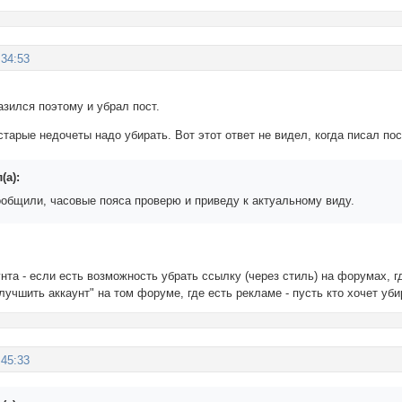
:34:53
азился поэтому и убрал пост.
 старые недочеты надо убирать. Вот этот ответ не видел, когда писал пос
(а):
ообщили, часовые пояса проверю и приведу к актуальному виду.
нта - если есть возможность убрать ссылку (через стиль) на форумах, 
лучшить аккаунт" на том форуме, где есть рекламе - пусть кто хочет уб
:45:33