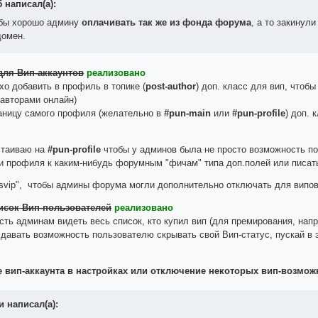
 написал(а):
бы хорошо админу
оплачивать так же из фонда форума
, а то закинул
домен.
для Вип-аккаунтов
реализовано
хо добавить в профиль в топике (
post-author
) доп. класс для вип, что
 авторами онлайн)
раницу самого профиля (желательно в
#pun-main
или
#pun-profile
) доп.
стаиваю на
#pun-profile
чтобы у админов была не просто возможность по
и профиля к каким-нибудь форумным "фичам" типа доп.полей или писат
 isvip", чтобы админы форума могли дополнительно отключать для вип
писок Вип-пользователей
реализовано
сть админам видеть весь список, кто купил вип (для премирования, напр
д давать возможность пользователю скрывать свой Вип-статус, пускай в
 вип-аккаунта в настройках или отключение некоторых вип-возмож
 написал(а):