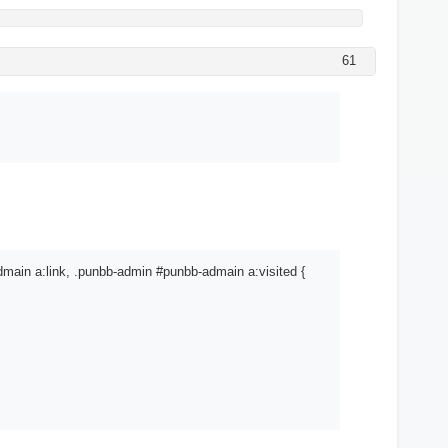
61
dmain a:link, .punbb-admin #punbb-admain a:visited {