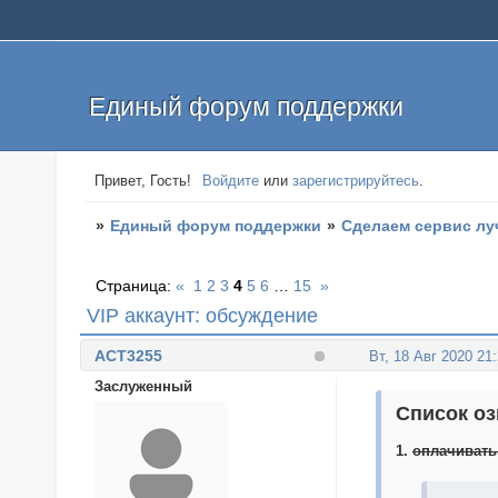
Единый форум поддержки
Привет, Гость!
Войдите
или
зарегистрируйтесь
.
»
Единый форум поддержки
»
Сделаем сервис л
Страница:
«
1
2
3
4
5
6
…
15
»
VIP аккаунт: обсуждение
ACT3255
Вт, 18 Авг 2020 21
Заслуженный
Список оз
1.
оплачивать