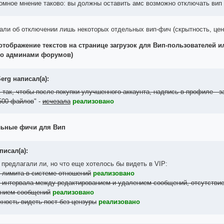
омное мнение таково: вы должны оставить амс возможно отключать вип 
али об отключении лишь некоторых отдельных вип-фич (скрытность, цен
отображение текстов на странице загрузок для Вип-пользователей и
го админами форумов)
erg написал(а):
 так, чтобы после покупки улучшенного аккаунта, надпись в профиле - 
500 файлов
" -
исчезала
реализовано
льные фичи для Вип
писал(а):
 предлагали ли, но что еще хотелось бы видеть в VIP:
 лимита в системе отношений
реализовано
 интервала между редактированием и удалением сообщений, отсутстви
нием сообщений
реализовано
жность видеть пост без цензуры
реализовано