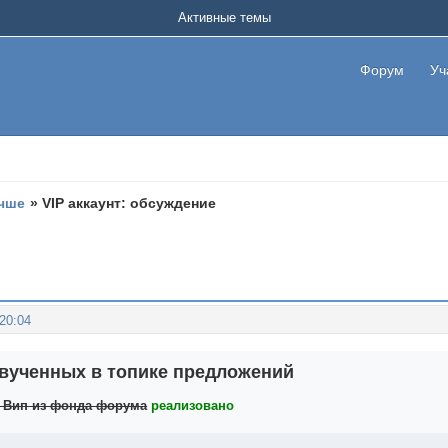
Активные темы
Форум
Уч
учше
»
VIP аккаунт: обсуждение
:20:04
вученных в топике предложений
 Вип из фонда форума
реализовано