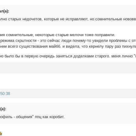
л(а):
лно старых недочетов, которые не исправляют, но сомнительные нововв
ения сомнительные, некоторые старые мелочи тоже поправили.
 режима скрытности - это сейчас люди почему-то увидели проблемы с от
ении всего существования майбб. и видела, что кернелу пару раз пихн
но было бы в первую очередь заняться доделками старого. меня лично "
:50:38
(а):
офиль - общения" ппц как коробит.