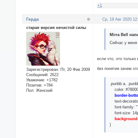
+1
Герда
Ср, 19 Авг 2020 12
старая версия нечистой силы
Mirra Bell нап
Сейчас у меня
если что, это только
без понятия зачем эт
Зарегистрирован
: Пт, 20 Фев 2009
Сообщений:
2622
Уважение:
+1782
.punbb a, .punb
Позитив:
+784
color: #78000
Пол:
Женский
border-bott
text-decoratio
font-family: 
font-size: 14
background-co
}