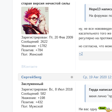
старая версия нечистой силы
Hope13 написа
На форумах по
ну, не все нововвед
касательного того же
Зарегистрирован
: Пт, 20 Фев 2009
регулярно на протяж
Сообщений:
2622
Уважение:
+1782
но согласна, что мож
Позитив:
+784
+2
Пол:
Женский
ВКонтакте
СергейSerg
Ср, 19 Авг 2020 12
Заслуженный
Зарегистрирован
: Вс, 8 Июл 2018
Герда написал
Сообщений:
582
меня лично "пр
Уважение:
+198
Позитив:
+432
Пол:
Мужской
Ни вас одну