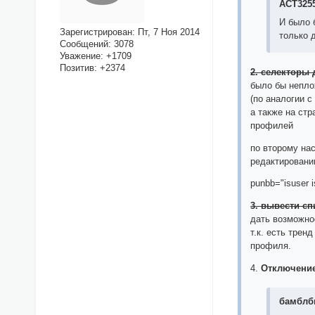
ACT3255
И было 
Зарегистрирован
: Пт, 7 Ноя 2014
только 
Сообщений:
3078
Уважение:
+1709
Позитив:
+2374
2. селекторы 
было бы непло
(по аналогии с
а также на ст
профилей
по второму на
редактировани
punbb="isuser
3. вывести с
дать возможно
т.к. есть трен
профиля.
4.
Отключение
бамблби