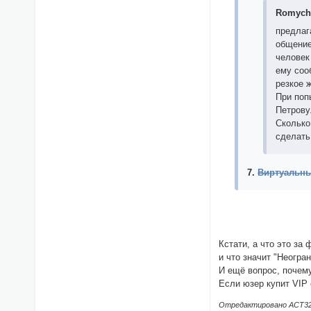
Romych 
предлаг
общение
человек
ему соо
резкое 
При поп
Петрову
Сколько
сделать 
7.
Виртуальны
Кстати, а что это за
и что значит "Неогра
И ещё вопрос, почем
Если юзер купит VIP 
Отредактировано ACT3255