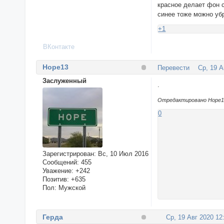
красное делает фон 
синее тоже можно убр
+1
ВКонтакте
Hope13
Перевести
Ср, 19 А
Заслуженный
.
Отредактировано Hope13 
0
Зарегистрирован
: Вс, 10 Июл 2016
Сообщений:
455
Уважение:
+242
Позитив:
+635
Пол:
Мужской
Герда
Ср, 19 Авг 2020 12