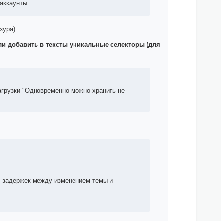
аккаунты.
зура)
ли добавить в тексты уникальные селекторы (для
загрузки "Одновременно можно хранить не
е задержек между изменением темы и