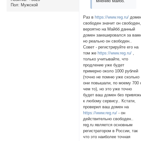
мнению майбб.
Пол:
Мужской
Раз в
https://www.reg.ru/
доме
свободен значит он свободен
вероятно на Майбб данный
домен закешировался за вами
но реально он свободен..
Совет - регистрируйте его на
том же
https://www.reg.ru/
,
только учитывайте, что
продление уже будет
примерно около 1000 рублей
(точно не помню уже сколько 
они повышали, по моему 700 
чем то), но это уже точно
будет ваш домен без привязк
к любому сервису.. Кстати,
проверил ваш домен на
https://www.reg.ru/
- он
действительно свободен..
reg.ru является основным
регистратором в России, так
что это наиболее точная