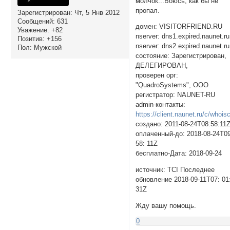
молчок...Боюсь, как бы не
пропал.
Зарегистрирован
: Чт, 5 Янв 2012
Сообщений:
631
домен: VISITORFRIEND.RU
Уважение:
+82
nserver: dns1.expired.naunet.ru
Позитив:
+156
nserver: dns2.expired.naunet.ru
Пол:
Мужской
состояние: Зарегистрирован,
ДЕЛЕГИРОВАН,
проверен орг:
"QuadroSystems", ООО
регистратор: NAUNET-RU
admin-контакты:
https://client.naunet.ru/c/whois
создано: 2011-08-24T08:58:11
оплаченный-до: 2018-08-24T09
58: 11Z
бесплатно-Дата: 2018-09-24
источник: TCI Последнее
обновление 2018-09-11T07: 01
31Z
Жду вашу помощь.
0