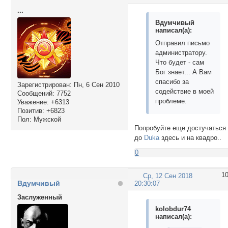
...
Вдумчивый
написал(а):
Отправил письмо
администратору.
Что будет - сам
Бог знает... А Вам
спасибо за
Зарегистрирован
: Пн, 6 Сен 2010
содействие в моей
Сообщений:
7752
проблеме.
Уважение:
+6313
Позитив:
+6823
Пол:
Мужской
Попробуйте еще достучаться
до
Duka
здесь и на квадро..
0
1
Ср, 12 Сен 2018
Вдумчивый
20:30:07
Заслуженный
kolobdur74
написал(а):