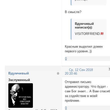
В смысле?
Вдумчивый
написал(а):
VISITORFRIEND.
RU
Красным выделил домен
первого уровня..))
0
Ср, 12 Сен 2018
Вдумчивый
20:20:46
Заслуженный
Отправил письмо
администратору. Что будет -
сам Бог знает... А Вам спаси
за содействие в моей
проблеме.
0