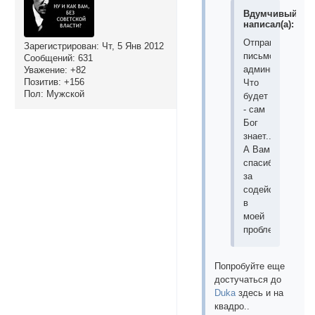
Вдумчивый
написал(а):
Отправил
Зарегистрирован
: Чт, 5 Янв 2012
письмо
Сообщений:
631
администратору.
Уважение:
+82
Позитив:
+156
Что
Пол:
Мужской
будет
- сам
Бог
знает...
А Вам
спасибо
за
содействие
в
моей
проблеме.
Попробуйте еще
достучаться до
Duka
здесь и на
квадро..