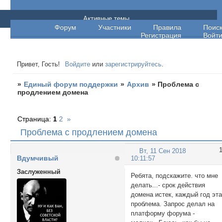
Единый форум поддержки
Активные темы
Форум
Участники
Правила
Поис
Регистрация
Войт
Привет, Гость!
Войдите
или
зарегистрируйтесь
.
»
Единый форум поддержки
»
Архив
»
Проблема с
продлением домена
Страница:
1
2
»
Проблема с продлением домена
Вт, 11 Сен 2018
Вдумчивый
10:11:57
Заслуженный
Ребята, подскажите. что мне
делать...- срок действия
домена истек, каждый год эт
проблема. Запрос делал на
платформу форума -