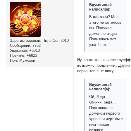
Вдумчивый
написал(а):
В платном? Мне
этого не хотелось
бы. Получил
домен по акции.
Пользуюсь вот
Зарегистрирован
: Пн, 6 Сен 2010
уже 7 лет.
Сообщений:
7752
Уважение:
+6313
Позитив:
+6823
Ну, тогда только через русф
Пол:
Мужской
возможно продление.. Других
вариантов я не вижу..
Вдумчивый
написал(а):
Ой, беда...,
блиннн, беда...
Пользовался
доменом первого
уровня и черт бы с
ним - какая
разница.