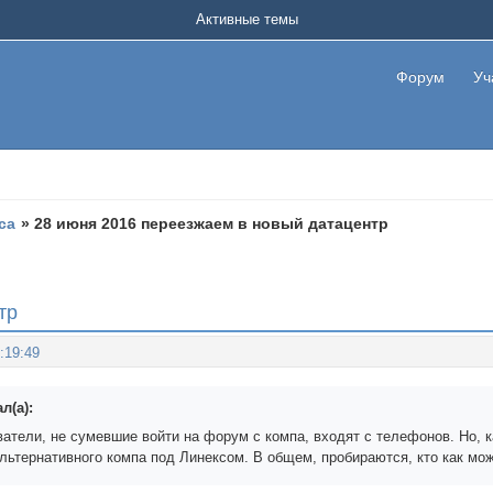
Активные темы
Форум
Уч
са
»
28 июня 2016 переезжаем в новый датацентр
тр
:19:49
л(а):
атели, не сумевшие войти на форум с компа, входят с телефонов. Но, к
льтернативного компа под Линексом. В общем, пробираются, кто как мож