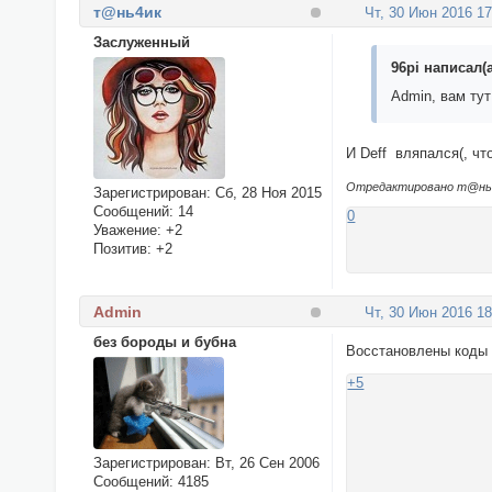
т@нь4ик
Чт, 30 Июн 2016 17
Заслуженный
96pi написал(а
Admin, вам тут
И Deff вляпался(, что
Отредактировано т@нь4и
Зарегистрирован
: Сб, 28 Ноя 2015
Сообщений:
14
0
Уважение:
+2
Позитив:
+2
Admin
Чт, 30 Июн 2016 18
без бороды и бубна
Восстановлены коды 
+5
Зарегистрирован
: Вт, 26 Сен 2006
Сообщений:
4185