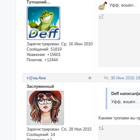
Тутошний...
Уфф, вошёл...
+7
Зарегистрирован
: Ср, 16 Июн 2010
Сообщений:
51819
Уважение:
+15601
Позитив:
+12444
т@нь4ик
Чт, 30 Июн 2016 18
Заслуженный
Deff написал(а
Уфф, вошёл...
Какими тропами вы п
+1
Зарегистрирован
: Сб, 28 Ноя 2015
Сообщений:
14
Уважение:
+2