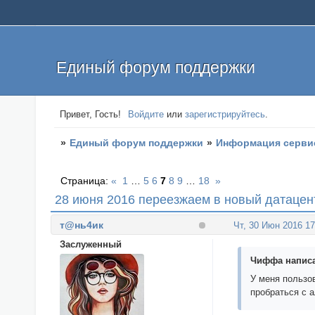
Единый форум поддержки
Привет, Гость!
Войдите
или
зарегистрируйтесь
.
»
Единый форум поддержки
»
Информация серви
Страница:
«
1
…
5
6
7
8
9
…
18
»
28 июня 2016 переезжаем в новый датацен
т@нь4ик
Чт, 30 Июн 2016 17
Заслуженный
Чиффа написа
У меня пользов
пробраться с а