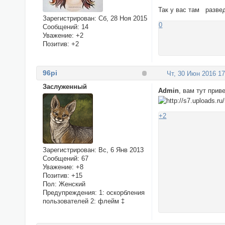
Так у вас там развед
Зарегистрирован
: Сб, 28 Ноя 2015
0
Сообщений:
14
Уважение:
+2
Позитив:
+2
96pi
Чт, 30 Июн 2016 17
Заслуженный
Admin
, вам тут прив
+2
Зарегистрирован
: Вс, 6 Янв 2013
Сообщений:
67
Уважение:
+8
Позитив:
+15
Пол:
Женский
Предупреждения:
1: оскорбления
пользователей 2: флейм ‡