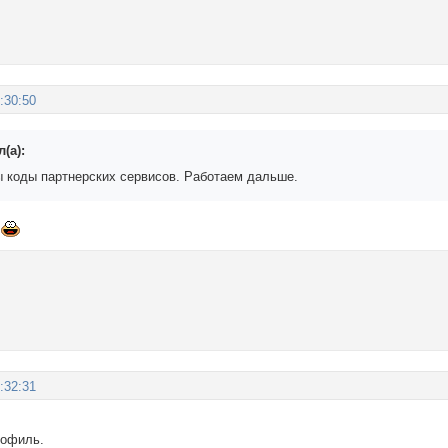
:30:50
(а):
 коды партнерских сервисов. Работаем дальше.
!
:32:31
рофиль.