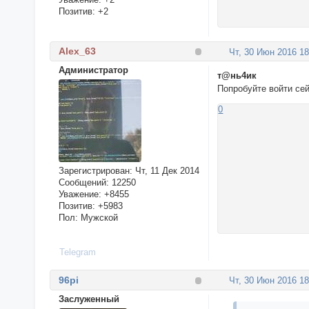
Позитив:
+2
Alex_63
Чт, 30 Июн 2016 18
Администратор
т@нь4ик
Попробуйте войти се
0
Зарегистрирован
: Чт, 11 Дек 2014
Сообщений:
12250
Уважение:
+8455
Позитив:
+5983
Пол:
Мужской
Telegram
96pi
Чт, 30 Июн 2016 18
Заслуженный