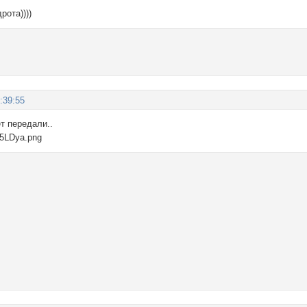
рота))))
:39:55
ет передали..