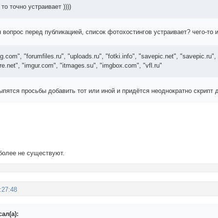
то точно устраивает ))))
н вопрос перед публикацией, список фотохостингов устраивает? чего-то
.com", "forumfiles.ru", "uploads.ru", "fotki.info", "savepic.net", "savepic.ru", "
re.net", "imgur.com", "itmages.su", "imgbox.com", "vfl.ru"
сыпятся просьбы добавить тот или иной и придётся неоднократно скрипт 
и более не существуют.
:27:48
ал(а):