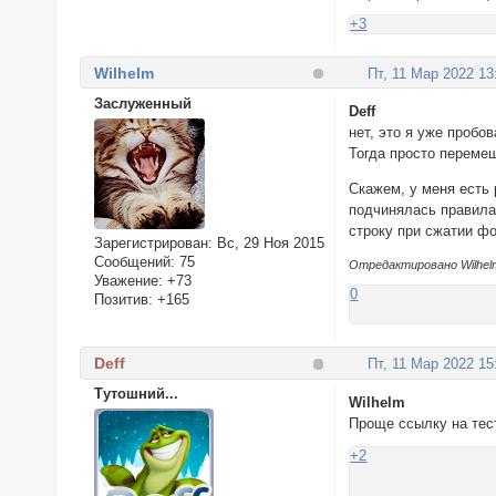
+3
Wilhelm
Пт, 11 Мар 2022 13
Заслуженный
Deff
нет, это я уже пробов
Тогда просто переме
Скажем, у меня есть 
подчинялась правила
строку при сжатии ф
Зарегистрирован
: Вс, 29 Ноя 2015
Сообщений:
75
Отредактировано Wilhelm
Уважение:
+73
0
Позитив:
+165
Deff
Пт, 11 Мар 2022 15
Тутошний...
Wilhelm
Проще ссылку на тест
+2