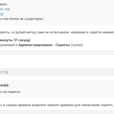
вить:
pic.org/
rg/
 ru они более не существуют.
крипты, а грубый метод сами не испытывали, например в скрипте заменить
 минуты 37 секунд:
груженный в
Администрирование - Скрипты
(туплю)
:17:55
л(а):
ся за скрипты
ь в скором времени выкроите немного времени для обновления скрипта,