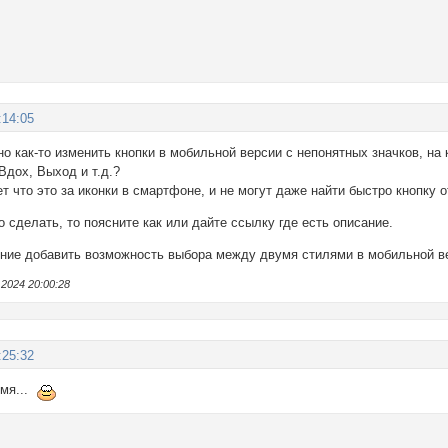
:14:05
о как-то изменить кнопки в мобильной версии с непонятных значков, на к
Вдох, Выход и т.д.?
ет что это за иконки в смартфоне, и не могут даже найти быстро кнопку 
о сделать, то поясните как или дайте ссылку где есть описание.
ние добавить возможность выбора между двумя стилями в мобильной вер
2024 20:00:28
:25:32
емя...