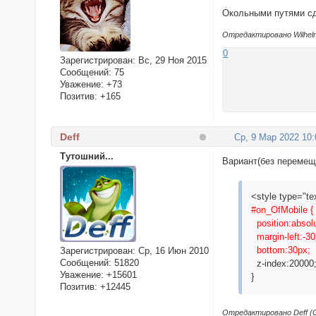
Окольными путями сде
Отредактировано Wilhelm
0
Зарегистрирован
: Вс, 29 Ноя 2015
Сообщений:
75
Уважение:
+73
Позитив:
+165
Deff
Ср, 9 Мар 2022 10:
Тутошний...
Вариант(без перемещ
<style type="te
#on_OfMobile {
position:absolu
margin-left:-3
bottom:30px;
Зарегистрирован
: Ср, 16 Июн 2010
Сообщений:
51820
z-index:20000
Уважение:
+15601
}
Позитив:
+12445
Отредактировано Deff (Ср