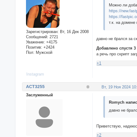
Можно ли доба
https://new.fast
https://fastpic.o
т.к. на домене
Зарегистрирован
: Вт, 16 Дек 2008
Сообщений:
2721
давно не брался за с
Уважение:
+4175
Позитив:
+2424
Добавлено спустя 3
Пол:
Мужской
а речь про скрипт за
+1
Instagram
ACT3255
Вт, 19 Ноя 2024 10
Заслуженный
Romych написа
давно не брал
Приветствую, надеюс
+2