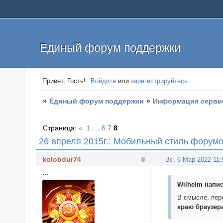
Единый форум поддержки
Привет, Гость!
Войдите
или
зарегистрируйтесь
.
»
Единый форум поддержки
»
Информация серви
Страница:
«
1
…
6
7
8
26 апреля 2015г.: Мобильный стиль форум
kolobdur74
Вс, 6 Мар 2022 11:
...
Wilhelm напис
В смысле, пере
краю браузер