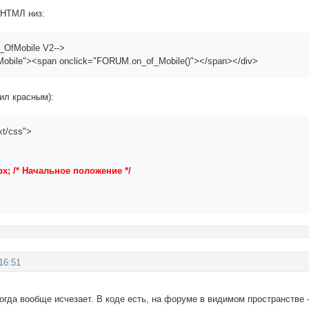
 НТМЛ низ:
n_OfMobile V2-->
Mobile"><span onclick="FORUM.on_of_Mobile()"></span></div>
ил красным):
xt/css">
px; /* Начальное положение */
;
16:51
тогда вообще исчезает. В коде есть, на форуме в видимом пространстве