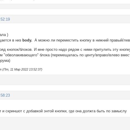
:52:19
ала )
щается в низ
body.
А можно ли переместить кнопку в нижний правый/ле
ряд кнопок/блоков. И мне просто надо рядом с ними притулить эту кнопк
м "обволакивающего" блока (перемещалась по центу/вправо/влево вмес
орума)
 (Пт, 11 Мар 2022 13:52:37)
:58:23
 и скриншот с добавкой энтой кнопки, где она должга быть по замыслу