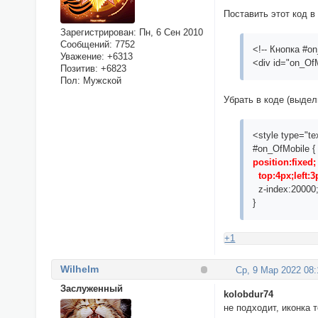
Поставить этот код в
Зарегистрирован
: Пн, 6 Сен 2010
Сообщений:
7752
<!-- Кнопка #o
Уважение:
+6313
<div id="on_Of
Позитив:
+6823
Пол:
Мужской
Убрать в коде (выдел
<style type="te
#on_OfMobile {
position:fixed;
top:4px;left:3
z-index:20000
}
+1
Wilhelm
Ср, 9 Мар 2022 08:
Заслуженный
kolobdur74
не подходит, иконка 