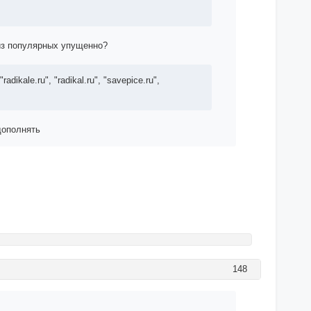
 из популярных упущенно?
radikale.ru", "radikal.ru", "savepice.ru",
дополнять
148