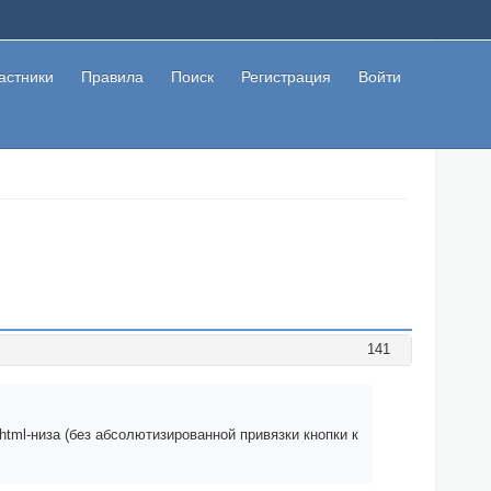
астники
Правила
Поиск
Регистрация
Войти
141
html-низа (без абсолютизированной привязки кнопки к