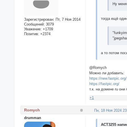
Ну меня 
тогда ещё оди
Зарегистрирован
: Пт, 7 Ноя 2014
Сообщений:
3079
Уважение:
+1709
"funkyimg
Позитив:
+2374
"jpegsha
а то потом по
@Romych
Можно ли добавить:
https://new.fastpic.org/
https://fastpic.org/
т.к. на домене ru он
+1
Romych
Пн, 18 Ноя 2024 23
drumman
ACT3255 напис