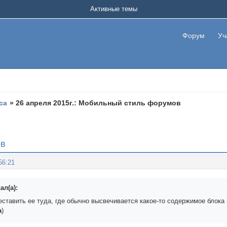
Активные темы
Форум
Уч
са
»
26 апреля 2015г.: Мобильный стиль форумов
ов
56:21
ал(а):
ставить ее туда, где обычно высвечивается какое-то содержимое блока 
а
)