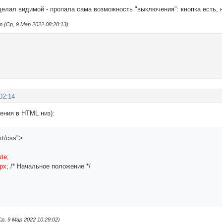
лал видимой - пропала сама возможность "выключения": кнопка есть, н
 (Ср, 9 Мар 2022 08:20:13)
02:14
ения в HTML низ):
xt/css">
te;
0px
; /* Начальное положение */
;
, 9 Мар 2022 10:29:02)