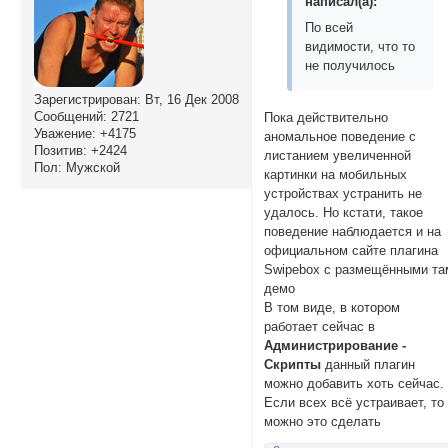
написал(а):
По всей
видимости, что то
не получилось
Зарегистрирован
: Вт, 16 Дек 2008
Сообщений:
2721
Пока действительно
Уважение:
+4175
аномальное поведение с
Позитив:
+2424
листанием увеличенной
Пол:
Мужской
картинки на мобильных
устройствах устранить не
удалось. Но кстати, такое
поведение наблюдается и на
официальном сайте плагина
Swipebox с размещёнными та
демо
В том виде, в котором
работает сейчас в
Администрирование -
Скрипты
данный плагин
можно добавить хоть сейчас.
Если всех всё устраивает, то
можно это сделать