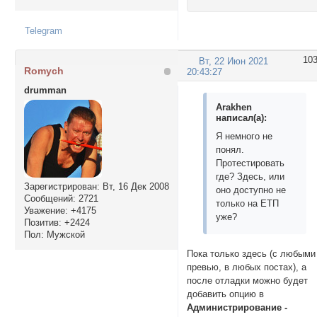
Telegram
10
Вт, 22 Июн 2021
Romych
20:43:27
drumman
Arakhen
написал(а):
Я немного не
понял.
Протестировать
где? Здесь, или
Зарегистрирован
: Вт, 16 Дек 2008
оно доступно не
Сообщений:
2721
только на ЕТП
Уважение:
+4175
уже?
Позитив:
+2424
Пол:
Мужской
Пока только здесь (с любыми
превью, в любых постах), а
после отладки можно будет
добавить опцию в
Администрирование -