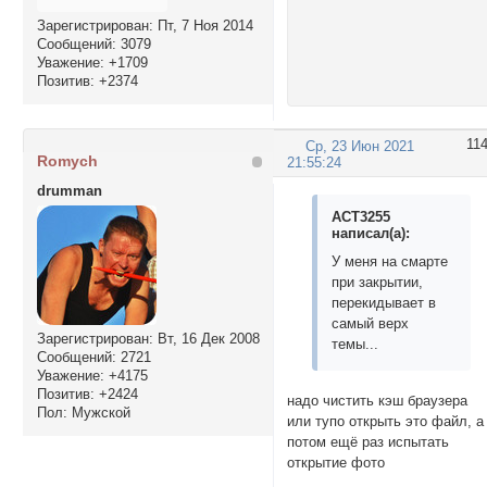
Зарегистрирован
: Пт, 7 Ноя 2014
Сообщений:
3079
Уважение:
+1709
Позитив:
+2374
11
Ср, 23 Июн 2021
Romych
21:55:24
drumman
ACT3255
написал(а):
У меня на смарте
при закрытии,
перекидывает в
самый верх
Зарегистрирован
: Вт, 16 Дек 2008
темы...
Сообщений:
2721
Уважение:
+4175
Позитив:
+2424
надо чистить кэш браузера
Пол:
Мужской
или тупо открыть это файл, а
потом ещё раз испытать
открытие фото