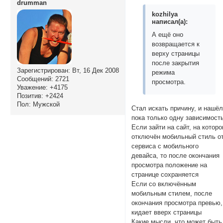
drumman
kozhilya
написал(а):
А ещё оно
возвращается к
верху страницы
после закрытия
Зарегистрирован
: Вт, 16 Дек 2008
режима
Сообщений:
2721
просмотра.
Уважение:
+4175
Позитив:
+2424
Пол:
Мужской
Стал искать причину, и нашё
пока только одну зависимость
Если зайти на сайт, на котор
отключён мобильный стиль о
сервиса с мобильного
девайса, то после окончания
просмотра положение на
странице сохраняется
Если со включённым
мобильным стилем, после
окончания просмотра превью,
кидает вверх страницы
Какие мысли, что может быть