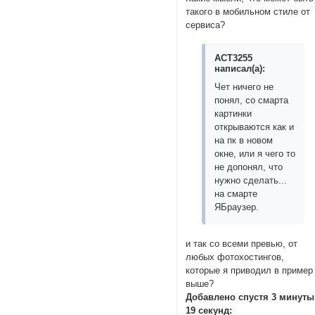
такого в мобильном стиле от
сервиса?
ACT3255
написал(а):
Чет ничего не
понял, со смарта
картинки
открываются как и
на пк в новом
окне, или я чего то
не допонял, что
нужно сделать...
на смарте
ЯБраузер.
и так со всеми превью, от
любых фотохостингов,
которые я приводил в пример
выше?
Добавлено спустя 3 минуты
19 секунд: