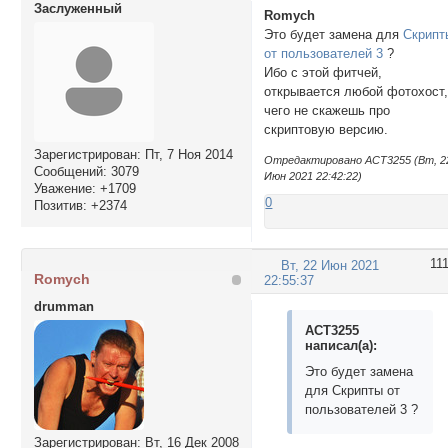
Заслуженный
Romych
Это будет замена для
Скрипт
от пользователей 3
?
Ибо с этой фитчей,
открывается любой фотохост
чего не скажешь про
скриптовую версию.
Зарегистрирован
: Пт, 7 Ноя 2014
Отредактировано ACT3255 (Вт, 2
Сообщений:
3079
Июн 2021 22:42:22)
Уважение:
+1709
0
Позитив:
+2374
11
Вт, 22 Июн 2021
Romych
22:55:37
drumman
ACT3255
написал(а):
Это будет замена
для Скрипты от
пользователей 3 ?
Зарегистрирован
: Вт, 16 Дек 2008