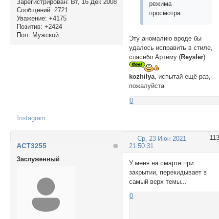
Зарегистрирован
: Вт, 16 Дек 2008
режима
Сообщений:
2721
просмотра.
Уважение:
+4175
Позитив:
+2424
Пол:
Мужской
Эту аномалию вроде бы
удалось исправить в стиле,
спасибо Артёму (
Reysler
)
kozhilya
, испытай ещё раз,
пожалуйста
0
Instagram
11
Ср, 23 Июн 2021
ACT3255
21:50:31
Заслуженный
У меня на смарте при
закрытии, перекидывает в
самый верх темы...
0