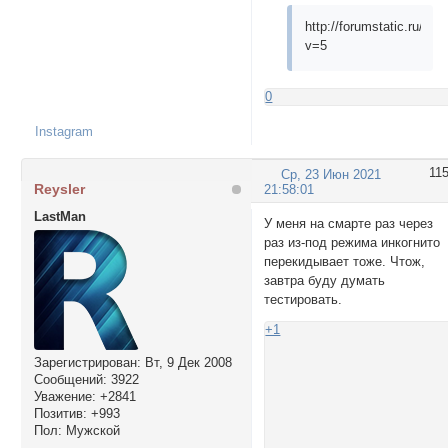
http://forumstatic.ru/fi
v=5
0
Instagram
11
Ср, 23 Июн 2021
Reysler
21:58:01
LastMan
У меня на смарте раз через
раз из-под режима инкогнито
перекидывает тоже. Чтож,
завтра буду думать
тестировать.
+1
Зарегистрирован
: Вт, 9 Дек 2008
Сообщений:
3922
Уважение:
+2841
Позитив:
+993
Пол:
Мужской