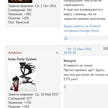
предыдущей, масштаб не
сбрасивается.
Зарегистрирован
: Сб, 1 Окт 2011
А ещё оно возвращается к
Сообщений:
541
верху страницы после
Уважение:
+382
Позитив:
+205
закрытия режима просмотра.
Пол:
Мужской
Видео работы на Android-
телефоне (Google Drive)
+1
10
Вт, 22 Июн 2021
Arakhen
16:48:18
Inner Party System
Romych
Я немного не понял.
Протестировать где? Здесь,
или оно доступно не только н
ЕТП уже?
0
Зарегистрирован
: Ср, 10 Май 2017
Сообщений:
877
Уважение:
+716
Позитив:
+703