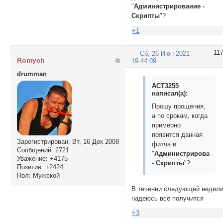
"
Администрирование -
Скрипты
"?
+1
11
Сб, 26 Июн 2021
Romych
19:44:09
drumman
ACT3255
написал(а):
Прошу прощения,
а по срокам, когда
примерно
появится данная
Зарегистрирован
: Вт, 16 Дек 2008
фитча в
Сообщений:
2721
"
Администрирование
Уважение:
+4175
- Скрипты
"?
Позитив:
+2424
Пол:
Мужской
В течении следующей недел
надеюсь всё получится
+3