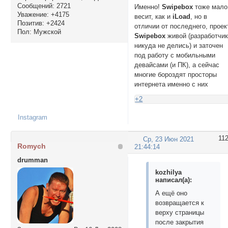
Сообщений:
2721
Именно!
Swipebox
тоже мало
Уважение:
+4175
весит, как и
iLoad
, но в
Позитив:
+2424
отличии от последнего, проек
Пол:
Мужской
Swipebox
живой (разработчи
никуда не делись) и заточен
под работу с мобильными
девайсами (и ПК), а сейчас
многие бороздят просторы
интернета именно с них
+2
Instagram
11
Ср, 23 Июн 2021
Romych
21:44:14
drumman
kozhilya
написал(а):
А ещё оно
возвращается к
верху страницы
после закрытия