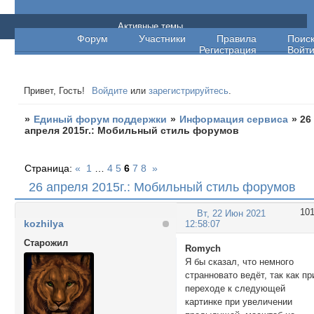
Единый форум поддержки
Активные темы
Форум
Участники
Правила
Поис
Регистрация
Войт
Привет, Гость!
Войдите
или
зарегистрируйтесь
.
»
Единый форум поддержки
»
Информация сервиса
»
26
апреля 2015г.: Мобильный стиль форумов
Страница:
«
1
…
4
5
6
7
8
»
26 апреля 2015г.: Мобильный стиль форумов
10
Вт, 22 Июн 2021
kozhilya
12:58:07
Cтарожил
Romych
Я бы сказал, что немного
странновато ведёт, так как пр
переходе к следующей
картинке при увеличении