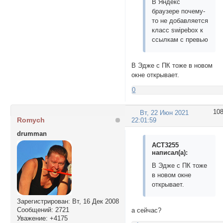
В Яндекс
браузере почему-
то не добавляется
класс swipebox к
ссылкам с превью
В Эдже с ПК тоже в новом
окне открывает.
0
10
Вт, 22 Июн 2021
Romych
22:01:59
drumman
ACT3255
написал(а):
В Эдже с ПК тоже
в новом окне
открывает.
Зарегистрирован
: Вт, 16 Дек 2008
Сообщений:
2721
а сейчас?
Уважение:
+4175